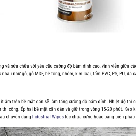
dựng và sửa chữa với yêu cầu cường độ bám dính cao, vĩnh viễn giữa
c nhau như gỗ, gỗ MDF, bê tông, nhôm, kim loại, tấm PVC, PS, PU, đá c
 ít ẩm trên bề mặt dán sẽ làm tăng cường độ bám dính. Nhiệt độ thi 
thi công. Ép hai bề mặt cần dán và giữ trong vòng 15-20 phút. Keo kh
 lau chuyên dụng
Industrial Wipes
lúc chưa cứng hoặc bằng biện pháp 