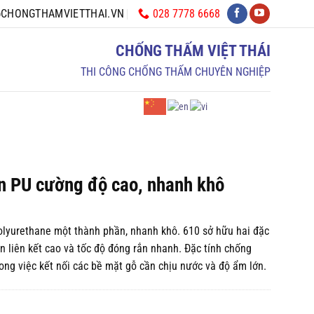
028 7778 6668
CHONGTHAMVIETTHAI.VN
CHỐNG THẤM VIỆT THÁI
THI CÔNG CHỐNG THẤM CHUYÊN NGHIỆP
DỊCH VỤ
TƯ VẤN
n PU cường độ cao, nhanh khô
polyurethane một thành phần, nhanh khô. 610 sở hữu hai đặc
n liên kết cao và tốc độ đóng rắn nhanh. Đặc tính chống
rong việc kết nối các bề mặt gỗ cần chịu nước và độ ẩm lớn.