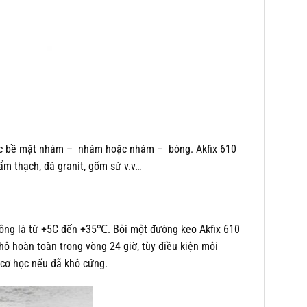
 các bề mặt nhám – nhám hoặc nhám – bóng. Akfix 610
ẩm thạch, đá granit, gốm sứ v.v…
công là từ +5C đến +35℃. Bôi một đường keo Akfix 610
ô hoàn toàn trong vòng 24 giờ, tùy điều kiện môi
cơ học nếu đã khô cứng.