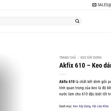
SALES@
HẦM
TOILET
TƯỜNG
KHÁC
SỬA CHỮA
DỰ ÁN
TRANG CHỦ
/
KEO XÂY DỰNG
Akfix 610 – Keo dá
Akfix 610
là chất kết dính gốc 
tính quan trọng của keo là độ bề
nước làm cho 610 đặc biệt tốt t
Danh mục:
Keo Xây Dựng
,
Vật Liệu Khác