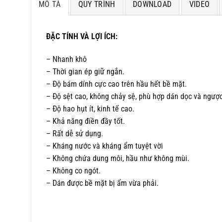
MÔ TẢ
QUY TRÌNH
DOWNLOAD
VIDEO
ĐẶC TÍNH VÀ LỢI ÍCH:
– Nhanh khô
– Thời gian ép giữ ngắn.
– Độ bám dính cực cao trên hầu hết bề mặt.
– Độ sệt cao, không chảy sệ, phù hợp dán dọc và ngược
– Độ hao hụt ít, kinh tế cao.
– Khả năng điền đầy tốt.
– Rất dễ sử dụng.
– Kháng nước và kháng ẩm tuyệt vời
– Không chứa dung môi, hầu như không mùi.
– Không co ngót.
– Dán được bề mặt bị ẩm vừa phải.