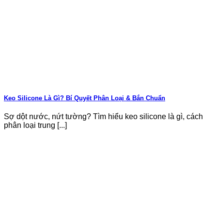
Keo Silicone Là Gì? Bí Quyết Phân Loại & Bắn Chuẩn
Sợ dột nước, nứt tường? Tìm hiểu keo silicone là gì, cách
phân loại trung [...]