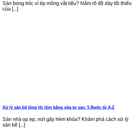
Sàn bong tróc vì ép mỏng vật liệu? Nắm rõ độ dày tối thiểu
của [...]
Xử lý sàn bê tông lồi lõm bằng vữa tự san: 5 Bước từ A-Z
Sàn nhà ọp ẹp, nứt gãy hèm khóa? Khám phá cách xử lý
sàn bê [...]