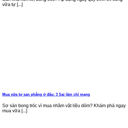
vữa tự [...]
Mua vữa tự san phẳng ở đâu: 3 Sai lầm chí mạng
Sợ sàn bong tróc vì mua nhầm vật liệu dỏm? Khám phá ngay
mua vữa [...]