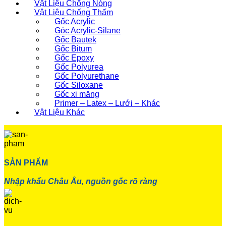
Vật Liệu Chống Nóng
Vật Liệu Chống Thấm
Gốc Acrylic
Góc Acrylic-Silane
Gốc Bautek
Gốc Bitum
Gốc Epoxy
Gốc Polyurea
Gốc Polyurethane
Gốc Siloxane
Gốc xi măng
Primer – Latex – Lưới – Khác
Vật Liệu Khác
SẢN PHẨM
Nhập khẩu Châu Âu, nguồn gốc rõ ràng