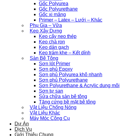
Gốc Polyurea
Gốc Polyurethane
Gốc xi măng
Primer – Latex – Lưới – Khác
Phụ Gia – Vữa
Keo Xây Dựng
Keo cấy neo thép
Keo chà ron
Keo dán gạch
Keo trám khe – Kết dính
Sàn Bê Tông
Sơn lót Primer
Sơn phủ Epoxy
Sơn phủ Polyurea khô nhanh
Sơn phủ Polyurethane
Sơn Polyurethane & Acrylic dung môi
Sơn tự san
Sửa chữa sàn bê tông
Tăng cứng bề mặt bê tông
Vật Liệu Chống Nóng
Vật Liệu Khác
Máy Móc Công Cụ
Dự Án
Dịch Vụ
Giới Thiệu Chung