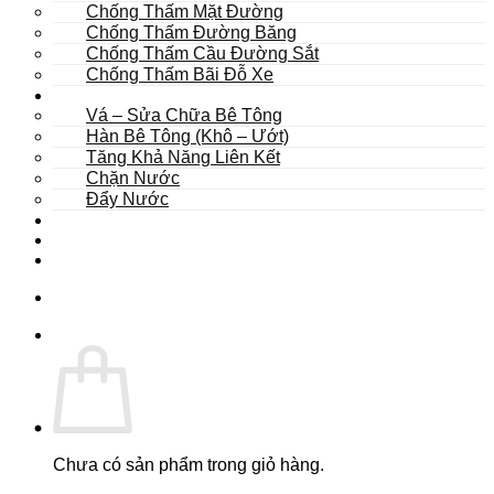
Chống Thấm Mặt Đường
Chống Thấm Đường Băng
Chống Thấm Cầu Đường Sắt
Chống Thấm Bãi Đỗ Xe
Sửa Chữa
Vá – Sửa Chữa Bê Tông
Hàn Bê Tông (Khô – Ướt)
Tăng Khả Năng Liên Kết
Chặn Nước
Đẩy Nước
Dự Án
Dịch Vụ
Tư Vấn
Chưa có sản phẩm trong giỏ hàng.