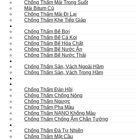
Chống Thấm Mái Trong Suốt
Mái Bitum Cũ
Chống Thấm Mái Đi Lại
Chống Thấm Khe Tiếp Giáp
Bể
Chống Thấm Bể Bơi
Chống Thấm Bể Cá Koi
Chống Thấm Bể Hóa Chất
Chống Thấm Bể Nước Ăn
Chống Thấm Bể Nước Thải
Hầm
Chống Thấm Sàn, Vách Ngoài Hầm
Chống Thấm Sàn, Vách Trong Hầm
TOILET
Tường
Chống Thấm Đàn Hồi
Chống Thấm Chống Nóng
Chống Thấm Ngược
Chống Thấm Pha Màu
Chống Thấm NANO Không Màu
Chống Thấm Chống Ẩm Chân Tường
Khác
Chống Thấm Đá Tự Nhiên
Chống Thấm Mặt Cầu