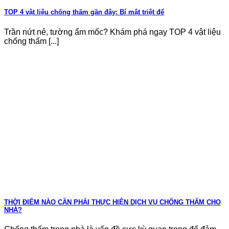
TOP 4 vật liệu chống thấm gần đây: Bí mật triệt để
Trần nứt nẻ, tường ẩm mốc? Khám phá ngay TOP 4 vật liệu
chống thấm [...]
THỜI ĐIỂM NÀO CẦN PHẢI THỰC HIỆN DỊCH VỤ CHỐNG THẤM CHO
NHÀ?