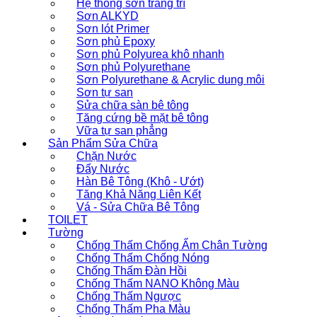
Hệ thống sơn trang trí
Sơn ALKYD
Sơn lót Primer
Sơn phủ Epoxy
Sơn phủ Polyurea khô nhanh
Sơn phủ Polyurethane
Sơn Polyurethane & Acrylic dung môi
Sơn tự san
Sửa chữa sàn bê tông
Tăng cứng bề mặt bê tông
Vữa tự san phẳng
Sản Phẩm Sửa Chữa
Chặn Nước
Đẩy Nước
Hàn Bê Tông (Khô - Ướt)
Tăng Khả Năng Liên Kết
Vá - Sửa Chữa Bê Tông
TOILET
Tường
Chống Thấm Chống Ẩm Chân Tường
Chống Thấm Chống Nóng
Chống Thấm Đàn Hồi
Chống Thấm NANO Không Màu
Chống Thấm Ngược
Chống Thấm Pha Màu