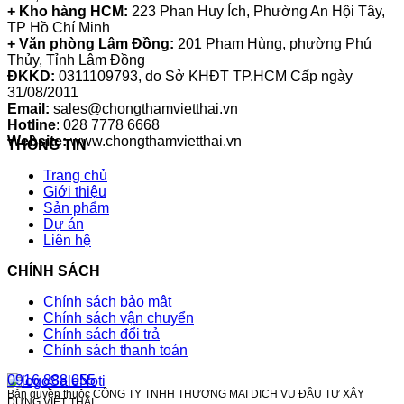
+ Kho hàng HCM:
223 Phan Huy Ích, Phường An Hội Tây,
TP Hồ Chí Minh
+ Văn phòng Lâm Đồng:
201 Phạm Hùng, phường Phú
Thủy, Tỉnh Lâm Đồng
ĐKKD:
0311109793
, do Sở KHĐT TP.HCM Cấp ngày
31/08/2011
Email:
sales@chongthamvietthai.vn
Hotline
: 028 7778 6668
Website:
www.chongthamvietthai.vn
THÔNG TIN
Trang chủ
Giới thiệu
Sản phẩm
Dự án
Liên hệ
CHÍNH SÁCH
Chính sách bảo mật
Chính sách vận chuyển
Chính sách đổi trả
Chính sách thanh toán
0916 888 055
Bản quyền thuộc CÔNG TY TNHH THƯƠNG MẠI DỊCH VỤ ĐẦU TƯ XÂY
DỰNG VIỆT THÁI