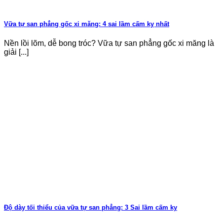
Vữa tự san phẳng gốc xi măng: 4 sai lầm cấm kỵ nhất
Nền lồi lõm, dễ bong tróc? Vữa tự san phẳng gốc xi măng là
giải [...]
Độ dày tối thiểu của vữa tự san phẳng: 3 Sai lầm cấm kỵ