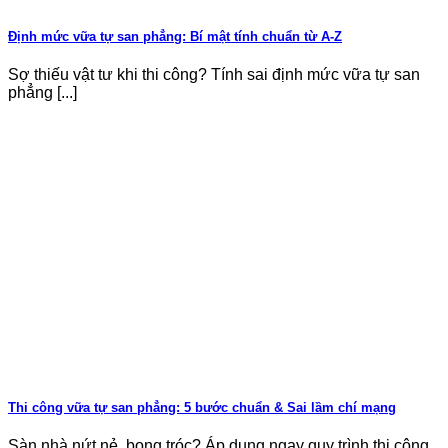
Định mức vữa tự san phẳng: Bí mật tính chuẩn từ A-Z
Sợ thiếu vật tư khi thi công? Tính sai định mức vữa tự san
phẳng [...]
Thi công vữa tự san phẳng: 5 bước chuẩn & Sai lầm chí mạng
Sàn nhà nứt nẻ, bong tróc? Áp dụng ngay quy trình thi công