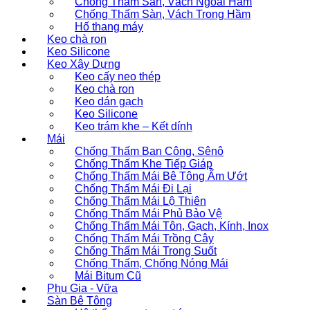
Chống Thấm Sàn, Vách Ngoài Hầm
Chống Thấm Sàn, Vách Trong Hầm
Hố thang máy
Keo chà ron
Keo Silicone
Keo Xây Dựng
Keo cấy neo thép
Keo chà ron
Keo dán gạch
Keo Silicone
Keo trám khe – Kết dính
Mái
Chống Thấm Ban Công, Sênô
Chống Thấm Khe Tiếp Giáp
Chống Thấm Mái Bê Tông Ẩm Ướt
Chống Thấm Mái Đi Lại
Chống Thấm Mái Lộ Thiên
Chống Thấm Mái Phủ Bảo Vệ
Chống Thấm Mái Tôn, Gạch, Kính, Inox
Chống Thấm Mái Trồng Cây
Chống Thấm Mái Trong Suốt
Chống Thấm, Chống Nóng Mái
Mái Bitum Cũ
Phụ Gia - Vữa
Sàn Bê Tông