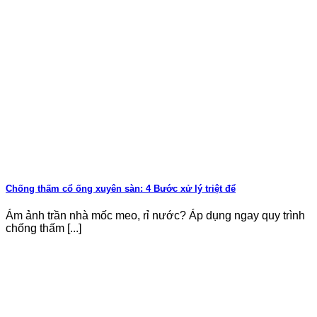
Chống thấm cổ ống xuyên sàn: 4 Bước xử lý triệt để
Ám ảnh trần nhà mốc meo, rỉ nước? Áp dụng ngay quy trình
chống thấm [...]