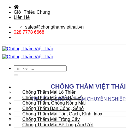
Bỏ
qua
Giới Thiệu Chung
nội
Liên Hệ
dung
sales@chongthamvietthai.vn
028 7778 6668
Tìm
kiếm:
DANH MỤC SẢN PHẨM
CHỐNG THẤM VIỆT THÁI
Mái
Chống Thấm Mái Lộ Thiên
Chống Thấm Mái Phủ Bảo Vệ
THI CÔNG CHỐNG THẤM CHUYÊN NGHIỆP
Chống Thấm, Chống Nóng Mái
Chống Thấm Ban Công, Sênô
Chống Thấm Mái Tôn, Gạch, Kính, Inox
Chống Thấm Mái Trồng Cây
Chống Thấm Mái Bê Tông Ẩm Ướt