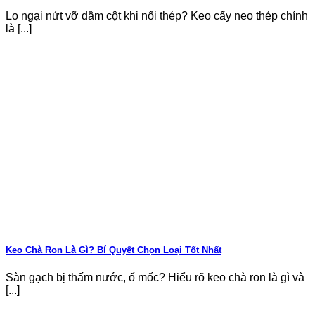
Lo ngại nứt vỡ dầm cột khi nối thép? Keo cấy neo thép chính
là [...]
Keo Chà Ron Là Gì? Bí Quyết Chọn Loại Tốt Nhất
Sàn gạch bị thấm nước, ố mốc? Hiểu rõ keo chà ron là gì và
[...]