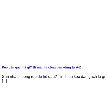
Keo dán gạch là gì? Bí mật thi công bền vững từ A-Z
Sàn nhà bị bong rộp do hồ dầu? Tìm hiểu keo dán gạch là gì
[...]