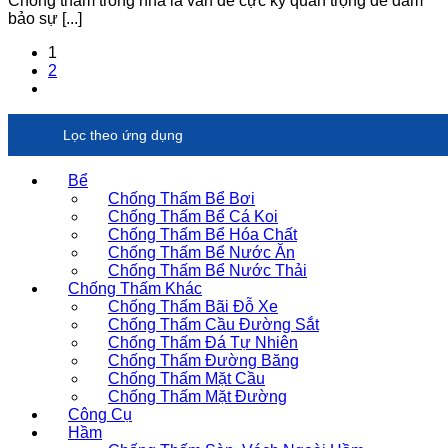
Chống thấm trong nhà là vấn đề cực kỳ quan trọng để đảm
bảo sự [...]
1
2
Lọc theo ứng dụng
Bể
Chống Thấm Bể Bơi
Chống Thấm Bể Cá Koi
Chống Thấm Bể Hóa Chất
Chống Thấm Bể Nước Ăn
Chống Thấm Bể Nước Thải
Chống Thấm Khác
Chống Thấm Bãi Đỗ Xe
Chống Thấm Cầu Đường Sắt
Chống Thấm Đá Tự Nhiên
Chống Thấm Đường Băng
Chống Thấm Mặt Cầu
Chống Thấm Mặt Đường
Công Cụ
Hầm