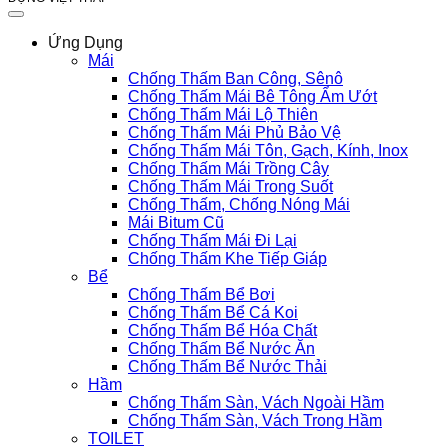
Ứng Dụng
Mái
Chống Thấm Ban Công, Sênô
Chống Thấm Mái Bê Tông Ẩm Ướt
Chống Thấm Mái Lộ Thiên
Chống Thấm Mái Phủ Bảo Vệ
Chống Thấm Mái Tôn, Gạch, Kính, Inox
Chống Thấm Mái Trồng Cây
Chống Thấm Mái Trong Suốt
Chống Thấm, Chống Nóng Mái
Mái Bitum Cũ
Chống Thấm Mái Đi Lại
Chống Thấm Khe Tiếp Giáp
Bể
Chống Thấm Bể Bơi
Chống Thấm Bể Cá Koi
Chống Thấm Bể Hóa Chất
Chống Thấm Bể Nước Ăn
Chống Thấm Bể Nước Thải
Hầm
Chống Thấm Sàn, Vách Ngoài Hầm
Chống Thấm Sàn, Vách Trong Hầm
TOILET