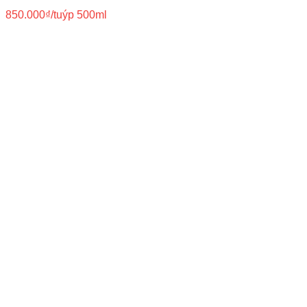
850.000
₫
/tuýp 500ml