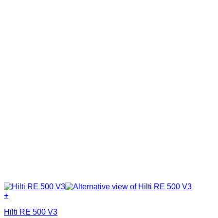
Acrylic - PU
(2)
Acrylic-Silane
(1)
Bitum
(56)
Epoxy
(15)
Nano
(3)
Nhựa copolyme
(2)
Nhựa PVC nguyên sinh
(8)
Nước
(8)
Polyurea
(5)
Polyurethane
(23)
Primer
(14)
Silicone
(3)
Siloxane
(3)
Xi măng
(37)
+
Hilti RE 500 V3