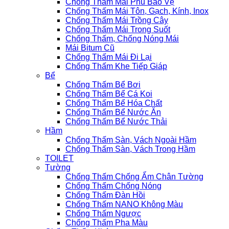
Chống Thấm Mái Phủ Bảo Vệ
Chống Thấm Mái Tôn, Gạch, Kính, Inox
Chống Thấm Mái Trồng Cây
Chống Thấm Mái Trong Suốt
Chống Thấm, Chống Nóng Mái
Mái Bitum Cũ
Chống Thấm Mái Đi Lại
Chống Thấm Khe Tiếp Giáp
Bể
Chống Thấm Bể Bơi
Chống Thấm Bể Cá Koi
Chống Thấm Bể Hóa Chất
Chống Thấm Bể Nước Ăn
Chống Thấm Bể Nước Thải
Hầm
Chống Thấm Sàn, Vách Ngoài Hầm
Chống Thấm Sàn, Vách Trong Hầm
TOILET
Tường
Chống Thấm Chống Ẩm Chân Tường
Chống Thấm Chống Nóng
Chống Thấm Đàn Hồi
Chống Thấm NANO Không Màu
Chống Thấm Ngược
Chống Thấm Pha Màu