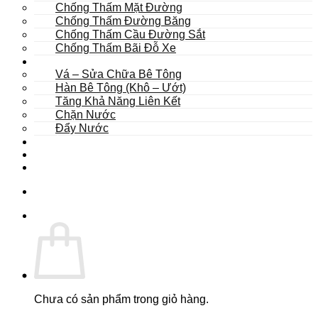
Chống Thấm Mặt Đường
Chống Thấm Đường Băng
Chống Thấm Cầu Đường Sắt
Chống Thấm Bãi Đỗ Xe
Sửa Chữa
Vá – Sửa Chữa Bê Tông
Hàn Bê Tông (Khô – Ướt)
Tăng Khả Năng Liên Kết
Chặn Nước
Đẩy Nước
Dự Án
Dịch Vụ
Tư Vấn
Chưa có sản phẩm trong giỏ hàng.