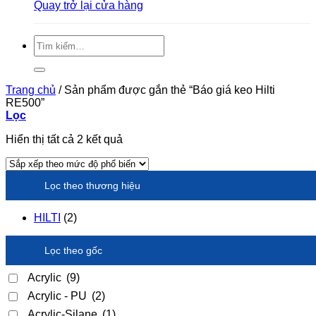
Quay trở lại cửa hàng
Tìm
kiếm:
Trang chủ
/
Sản phẩm được gắn thẻ “Báo giá keo Hilti
RE500”
Lọc
Đã
Hiển thị tất cả 2 kết quả
sắp
xếp
theo
Lọc theo thương hiệu
xếp
hạng
trung
HILTI
(2)
bình
Lọc theo gốc
Acrylic
(9)
Acrylic - PU
(2)
Acrylic-Silane
(1)