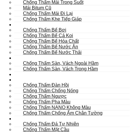
Chống Thấm Mái Trong Suốt
Mái Bitum Cũ
Chống Thấm Mái Đi Lại
Chống Thấm Khe Tiếp Giáp
Bể
Chống Thấm Bể Bơi
Chống Thấm Bể Cá Koi
Chống Thấm Bể Hóa Chất
Chống Thấm Bể Nước Ăn
Chống Thấm Bể Nước Thải
Hầm
Chống Thấm Sàn, Vách Ngoài Hầm
Chống Thấm Sàn, Vách Trong Hầm
TOILET
Tường
Chống Thấm Đàn Hồi
Chống Thấm Chống Nóng
Chống Thấm Ngược
Chống Thấm Pha Màu
Chống Thấm NANO Không Màu
Chống Thấm Chống Ẩm Chân Tường
Khác
Chống Thấm Đá Tự Nhiên
Chống Thấm Mặt Cầu