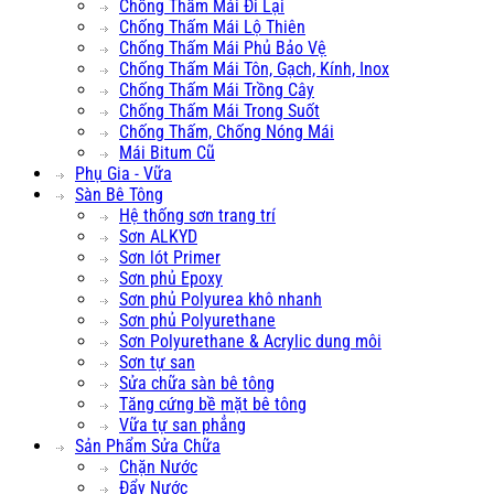
Chống Thấm Mái Đi Lại
Chống Thấm Mái Lộ Thiên
Chống Thấm Mái Phủ Bảo Vệ
Chống Thấm Mái Tôn, Gạch, Kính, Inox
Chống Thấm Mái Trồng Cây
Chống Thấm Mái Trong Suốt
Chống Thấm, Chống Nóng Mái
Mái Bitum Cũ
Phụ Gia - Vữa
Sàn Bê Tông
Hệ thống sơn trang trí
Sơn ALKYD
Sơn lót Primer
Sơn phủ Epoxy
Sơn phủ Polyurea khô nhanh
Sơn phủ Polyurethane
Sơn Polyurethane & Acrylic dung môi
Sơn tự san
Sửa chữa sàn bê tông
Tăng cứng bề mặt bê tông
Vữa tự san phẳng
Sản Phẩm Sửa Chữa
Chặn Nước
Đẩy Nước