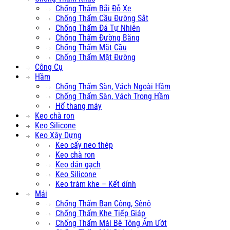
Chống Thấm Bãi Đỗ Xe
Chống Thấm Cầu Đường Sắt
Chống Thấm Đá Tự Nhiên
Chống Thấm Đường Băng
Chống Thấm Mặt Cầu
Chống Thấm Mặt Đường
Công Cụ
Hầm
Chống Thấm Sàn, Vách Ngoài Hầm
Chống Thấm Sàn, Vách Trong Hầm
Hố thang máy
Keo chà ron
Keo Silicone
Keo Xây Dựng
Keo cấy neo thép
Keo chà ron
Keo dán gạch
Keo Silicone
Keo trám khe – Kết dính
Mái
Chống Thấm Ban Công, Sênô
Chống Thấm Khe Tiếp Giáp
Chống Thấm Mái Bê Tông Ẩm Ướt