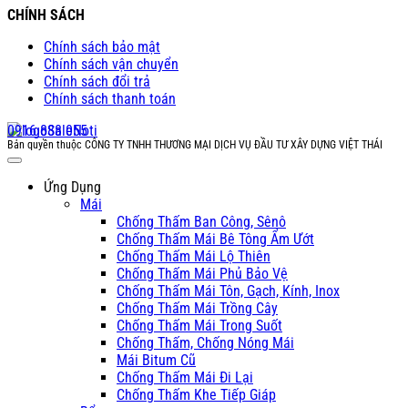
CHÍNH SÁCH
Chính sách bảo mật
Chính sách vận chuyển
Chính sách đổi trả
Chính sách thanh toán
0916 888 055
Bản quyền thuộc CÔNG TY TNHH THƯƠNG MẠI DỊCH VỤ ĐẦU TƯ XÂY DỰNG VIỆT THÁI
Ứng Dụng
Mái
Chống Thấm Ban Công, Sênô
Chống Thấm Mái Bê Tông Ẩm Ướt
Chống Thấm Mái Lộ Thiên
Chống Thấm Mái Phủ Bảo Vệ
Chống Thấm Mái Tôn, Gạch, Kính, Inox
Chống Thấm Mái Trồng Cây
Chống Thấm Mái Trong Suốt
Chống Thấm, Chống Nóng Mái
Mái Bitum Cũ
Chống Thấm Mái Đi Lại
Chống Thấm Khe Tiếp Giáp