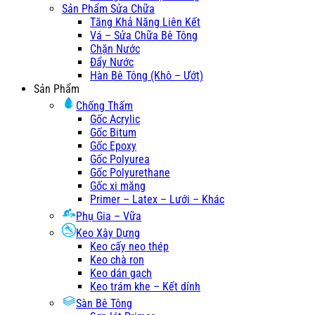
Sản Phẩm Sửa Chữa
Tăng Khả Năng Liên Kết
Vá – Sửa Chữa Bê Tông
Chặn Nước
Đẩy Nước
Hàn Bê Tông (Khô – Ướt)
Sản Phẩm
Chống Thấm
Gốc Acrylic
Gốc Bitum
Gốc Epoxy
Gốc Polyurea
Gốc Polyurethane
Gốc xi măng
Primer – Latex – Lưới – Khác
Phụ Gia – Vữa
Keo Xây Dựng
Keo cấy neo thép
Keo chà ron
Keo dán gạch
Keo trám khe – Kết dính
Sàn Bê Tông