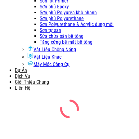
Sơn lót Primer
Sơn phủ Epoxy
Sơn phủ Polyurea khô nhanh
Sơn phủ Polyurethane
Sơn Polyurethane & Acrylic dung môi
Sơn tự san
Sửa chữa sàn bê tông
Tăng cứng bề mặt bê tông
Vật Liệu Chống Nóng
Vật Liệu Khác
Máy Móc Công Cụ
Dự Án
Dịch Vụ
Giới Thiệu Chung
Liên Hệ