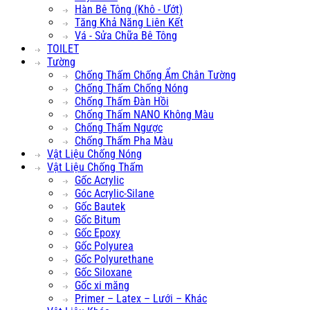
Hàn Bê Tông (Khô - Ướt)
Tăng Khả Năng Liên Kết
Vá - Sửa Chữa Bê Tông
TOILET
Tường
Chống Thấm Chống Ẩm Chân Tường
Chống Thấm Chống Nóng
Chống Thấm Đàn Hồi
Chống Thấm NANO Không Màu
Chống Thấm Ngược
Chống Thấm Pha Màu
Vật Liệu Chống Nóng
Vật Liệu Chống Thấm
Gốc Acrylic
Góc Acrylic-Silane
Gốc Bautek
Gốc Bitum
Gốc Epoxy
Gốc Polyurea
Gốc Polyurethane
Gốc Siloxane
Gốc xi măng
Primer – Latex – Lưới – Khác