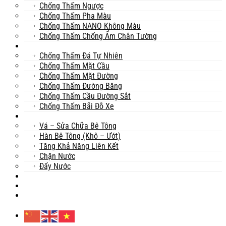
Chống Thấm Ngược
Chống Thấm Pha Màu
Chống Thấm NANO Không Màu
Chống Thấm Chống Ẩm Chân Tường
Khác
Chống Thấm Đá Tự Nhiên
Chống Thấm Mặt Cầu
Chống Thấm Mặt Đường
Chống Thấm Đường Băng
Chống Thấm Cầu Đường Sắt
Chống Thấm Bãi Đỗ Xe
Sửa Chữa
Vá – Sửa Chữa Bê Tông
Hàn Bê Tông (Khô – Ướt)
Tăng Khả Năng Liên Kết
Chặn Nước
Đẩy Nước
Dự Án
Dịch Vụ
Tư Vấn