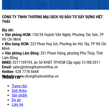
CÔNG TY TNHH THƯƠNG MẠI DỊCH VỤ ĐẦU TƯ XÂY DỰNG VIỆT
THÁI
Địa chỉ:
+ Văn phòng HCM:
130/34 Huỳnh Văn Nghệ, Phường Tân Sơn, TP
Hồ Chí Minh
+ Kho hàng HCM:
223 Phan Huy Ích, Phường An Hội Tây, TP Hồ Chí
Minh
+ Văn phòng Lâm Đồng:
201 Phạm Hùng, phường Phú Thủy, Tỉnh
Lâm Đồng
ĐKKD:
0311109793
, do Sở KHĐT TP.HCM Cấp ngày 31/08/2011
Email:
sales@chongthamvietthai.vn
Hotline
: 028 7778 6668
Website:
www.chongthamvietthai.vn
THÔNG TIN
Trang chủ
Giới thiệu
Sản phẩm
Dự án
Liên hệ