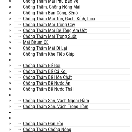
Chống Thấm Mái Phủ Bảo Vệ
Chống Thấm, Chống Nóng Mái
Chống Thấm Ban Công, Sênô
Chống Thấm Mái Tôn, Gạch, Kính, Inox
Chống Thấm Mái Trồng Cây
Chống Thấm Mái Bê Tông Ẩm Ướt
Chống Thấm Mái Trong Suốt
Mái Bitum Cũ
Chống Thấm Mái Đi Lại
Chống Thấm Khe Tiếp Giáp
Bể
Chống Thấm Bể Bơi
Chống Thấm Bể Cá Koi
Chống Thấm Bể Hóa Chất
Chống Thấm Bể Nước Ăn
Chống Thấm Bể Nước Thải
Hầm
Chống Thấm Sàn, Vách Ngoài Hầm
Chống Thấm Sàn, Vách Trong Hầm
TOILET
Tường
Chống Thấm Đàn Hồi
Chống Thấm Chống Nóng