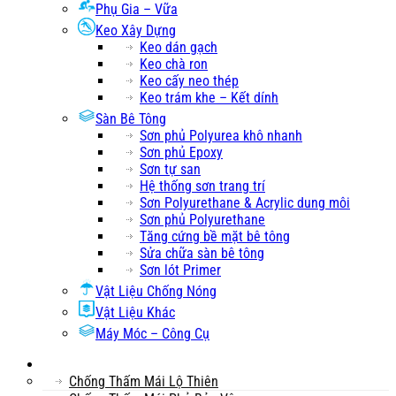
Phụ Gia – Vữa
Keo Xây Dựng
Keo dán gạch
Keo chà ron
Keo cấy neo thép
Keo trám khe – Kết dính
Sàn Bê Tông
Sơn phủ Polyurea khô nhanh
Sơn phủ Epoxy
Sơn tự san
Hệ thống sơn trang trí
Sơn Polyurethane & Acrylic dung môi
Sơn phủ Polyurethane
Tăng cứng bề mặt bê tông
Sửa chữa sàn bê tông
Sơn lót Primer
Vật Liệu Chống Nóng
Vật Liệu Khác
Máy Móc – Công Cụ
Mái
Chống Thấm Mái Lộ Thiên