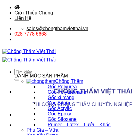
Bỏ
qua
Giới Thiệu Chung
nội
Liên Hệ
dung
sales@chongthamvietthai.vn
028 7778 6668
Tìm
DANH MỤC SẢN PHẨM
kiếm:
Chống Thấm
Gốc Polyurea
CHỐNG THẤM VIỆT THÁI
Gốc Polyurethane
Gốc xi măng
Gốc Bitum
THI CÔNG CHỐNG THẤM CHUYÊN NGHIỆP
Gốc Acrylic
Gốc Epoxy
Gốc Siloxane
Primer – Latex – Lưới – Khác
Phụ Gia – Vữa