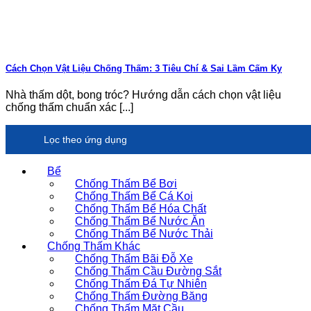
Cách Chọn Vật Liệu Chống Thấm: 3 Tiêu Chí & Sai Lầm Cấm Kỵ
Nhà thấm dột, bong tróc? Hướng dẫn cách chọn vật liệu
chống thấm chuẩn xác [...]
Lọc theo ứng dụng
Bể
Chống Thấm Bể Bơi
Chống Thấm Bể Cá Koi
Chống Thấm Bể Hóa Chất
Chống Thấm Bể Nước Ăn
Chống Thấm Bể Nước Thải
Chống Thấm Khác
Chống Thấm Bãi Đỗ Xe
Chống Thấm Cầu Đường Sắt
Chống Thấm Đá Tự Nhiên
Chống Thấm Đường Băng
Chống Thấm Mặt Cầu