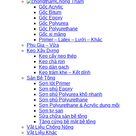
Chống Thấm
Gốc Acrylic
Gốc Bitum
Gốc Epoxy
Gốc Polyurea
Gốc Polyurethane
Gốc xi măng
Primer – Latex – Lưới – Khác
Phụ Gia – Vữa
Keo Xây Dựng
Keo cấy neo thép
Keo chà ron
Keo dán gạch
Keo trám khe – Kết dính
Sàn Bê Tông
Sơn lót Primer
Sơn phủ Epoxy
Sơn phủ Polyurea khô nhanh
Sơn phủ Polyurethane
Sơn Polyurethane & Acrylic dung môi
Sơn tự san
Sửa chữa sàn bê tông
Tăng cứng bề mặt bê tông
Vật Liệu Chống Nóng
Vật Liệu Khác