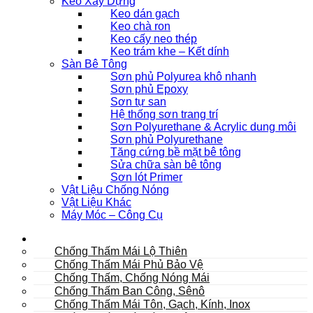
Keo Xây Dựng
Keo dán gạch
Keo chà ron
Keo cấy neo thép
Keo trám khe – Kết dính
Sàn Bê Tông
Sơn phủ Polyurea khô nhanh
Sơn phủ Epoxy
Sơn tự san
Hệ thống sơn trang trí
Sơn Polyurethane & Acrylic dung môi
Sơn phủ Polyurethane
Tăng cứng bề mặt bê tông
Sửa chữa sàn bê tông
Sơn lót Primer
Vật Liệu Chống Nóng
Vật Liệu Khác
Máy Móc – Công Cụ
Mái
Chống Thấm Mái Lộ Thiên
Chống Thấm Mái Phủ Bảo Vệ
Chống Thấm, Chống Nóng Mái
Chống Thấm Ban Công, Sênô
Chống Thấm Mái Tôn, Gạch, Kính, Inox