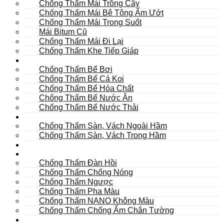
Chống Thấm Mái Trồng Cây
Chống Thấm Mái Bê Tông Ẩm Ướt
Chống Thấm Mái Trong Suốt
Mái Bitum Cũ
Chống Thấm Mái Đi Lại
Chống Thấm Khe Tiếp Giáp
Bể
Chống Thấm Bể Bơi
Chống Thấm Bể Cá Koi
Chống Thấm Bể Hóa Chất
Chống Thấm Bể Nước Ăn
Chống Thấm Bể Nước Thải
Hầm
Chống Thấm Sàn, Vách Ngoài Hầm
Chống Thấm Sàn, Vách Trong Hầm
TOILET
Tường
Chống Thấm Đàn Hồi
Chống Thấm Chống Nóng
Chống Thấm Ngược
Chống Thấm Pha Màu
Chống Thấm NANO Không Màu
Chống Thấm Chống Ẩm Chân Tường
Khác