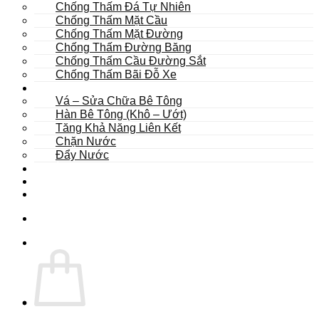
Chống Thấm Đá Tự Nhiên
Chống Thấm Mặt Cầu
Chống Thấm Mặt Đường
Chống Thấm Đường Băng
Chống Thấm Cầu Đường Sắt
Chống Thấm Bãi Đỗ Xe
Sửa Chữa
Vá – Sửa Chữa Bê Tông
Hàn Bê Tông (Khô – Ướt)
Tăng Khả Năng Liên Kết
Chặn Nước
Đẩy Nước
Dự Án
Dịch Vụ
Tư Vấn