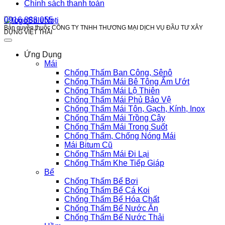
Chính sách thanh toán
0916 888 055
Bản quyền thuộc CÔNG TY TNHH THƯƠNG MẠI DỊCH VỤ ĐẦU TƯ XÂY
DỰNG VIỆT THÁI
Ứng Dụng
Mái
Chống Thấm Ban Công, Sênô
Chống Thấm Mái Bê Tông Ẩm Ướt
Chống Thấm Mái Lộ Thiên
Chống Thấm Mái Phủ Bảo Vệ
Chống Thấm Mái Tôn, Gạch, Kính, Inox
Chống Thấm Mái Trồng Cây
Chống Thấm Mái Trong Suốt
Chống Thấm, Chống Nóng Mái
Mái Bitum Cũ
Chống Thấm Mái Đi Lại
Chống Thấm Khe Tiếp Giáp
Bể
Chống Thấm Bể Bơi
Chống Thấm Bể Cá Koi
Chống Thấm Bể Hóa Chất
Chống Thấm Bể Nước Ăn
Chống Thấm Bể Nước Thải