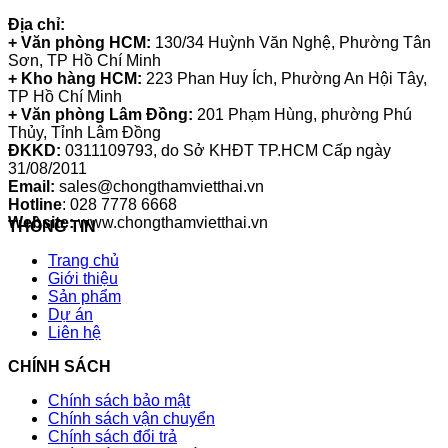
Địa chỉ:
+ Văn phòng HCM:
130/34 Huỳnh Văn Nghệ, Phường Tân
Sơn, TP Hồ Chí Minh
+ Kho hàng HCM:
223 Phan Huy Ích, Phường An Hội Tây,
TP Hồ Chí Minh
+ Văn phòng Lâm Đồng:
201 Phạm Hùng, phường Phú
Thủy, Tỉnh Lâm Đồng
ĐKKD:
0311109793
, do Sở KHĐT TP.HCM Cấp ngày
31/08/2011
Email:
sales@chongthamvietthai.vn
Hotline
: 028 7778 6668
Website:
www.chongthamvietthai.vn
THÔNG TIN
Trang chủ
Giới thiệu
Sản phẩm
Dự án
Liên hệ
CHÍNH SÁCH
Chính sách bảo mật
Chính sách vận chuyển
Chính sách đổi trả