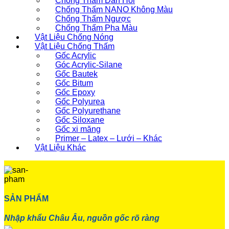
Chống Thấm Đàn Hồi
Chống Thấm NANO Không Màu
Chống Thấm Ngược
Chống Thấm Pha Màu
Vật Liệu Chống Nóng
Vật Liệu Chống Thấm
Gốc Acrylic
Góc Acrylic-Silane
Gốc Bautek
Gốc Bitum
Gốc Epoxy
Gốc Polyurea
Gốc Polyurethane
Gốc Siloxane
Gốc xi măng
Primer – Latex – Lưới – Khác
Vật Liệu Khác
SẢN PHẨM
Nhập khẩu Châu Âu, nguồn gốc rõ ràng