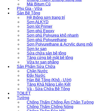
Mái Bitum Cũ
Phụ Gia - Vữa
Sàn Bê Tông
Hệ thống sơn trang trí
Sơn ALKYD
Sơn lót Primer
Sơn phủ Epoxy
Sơn phủ Polyurea khô nhanh
Sơn phủ Polyurethane
Sơn Polyurethane & Acrylic dung môi
Sơn tự san
Sửa chữa sàn bê tông
Tăng cứng bề mặt bê tông
Vữa tự san phẳng
Sản Phẩm Sửa Chữa
Chặn Nước
Đẩy Nước
Hàn Bê Tông (Khô - Ướt)
Tăng Khả Năng Liên Kết
Vá - Sửa Chữa Bê Tông
TOILET
Tường
Chống Thấm Chống Ẩm Chân Tường
Chống Thấm Chống Nóng