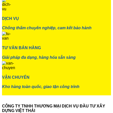
DỊCH VỤ
Chống thấm chuyên nghiệp, cam kết bảo hành
TƯ VẤN BÁN HÀNG
Giải pháp đa dạng, hàng hóa sẵn sàng
VẬN CHUYỂN
Kho hàng toàn quốc, giao tận công trình
CÔNG TY TNHH THƯƠNG MẠI DỊCH VỤ ĐẦU TƯ XÂY
DỰNG VIỆT THÁI