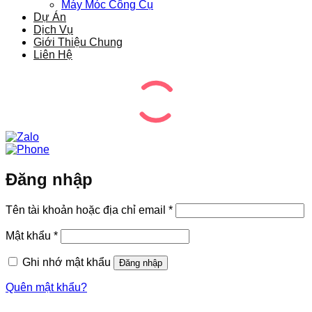
Máy Móc Công Cụ
Dự Án
Dịch Vụ
Giới Thiệu Chung
Liên Hệ
Đăng nhập
Bắt
Tên tài khoản hoặc địa chỉ email
*
buộc
Bắt
Mật khẩu
*
buộc
Ghi nhớ mật khẩu
Đăng nhập
Quên mật khẩu?