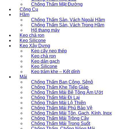
Chống Thấm Mặt Đường
Công Cụ
Hầm
Chống Thấm Sàn, Vách Ngoài Hầm
Chống Thấm Sàn, Vách Trong Hầm
Hố thang máy
Keo chà ron
Keo Silicone
Keo Xây Dựng
Keo cấy neo thép
Keo chà ron
Keo dán gạch
Keo Silicone
Keo trám khe – Kết dính
Mái
Chống Thấm Ban Công, Sênô
Chống Thấm Khe Tiếp Giáp
Chống Thấm Mái Bê Tông Ẩm Ướt
Chống Thấm Mái Đi Lại
Chống Thấm Mái Lộ Thiên
Chống Thấm Mái Phủ Bảo Vệ
Chống Thấm Mái Tôn, Gạch, Kính, Inox
Chống Thấm Mái Trồng Cây
Chống Thấm Mái Trong Suốt
Chống Thấm, Chống Nóng Mái