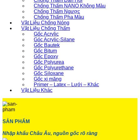
Chống Thấm Đàn Hồi
Chống Thấm NANO Không Màu
Chống Thấm Ngược
Chống Thấm Pha Màu
Vật Liệu Chống Nóng
Vật Liệu Chống Thấm
Gốc Acrylic
Góc Acrylic-Silane
Gốc Bautek
Gốc Bitum
Gốc Epoxy
Gốc Polyurea
Gốc Polyurethane
Gốc Siloxane
Gốc xi măng
Primer – Latex – Lưới – Khác
Vật Liệu Khác
SẢN PHẨM
Nhập khẩu Châu Âu, nguồn gốc rõ ràng