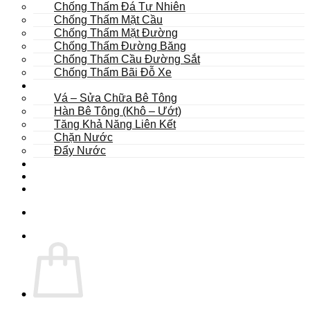
Chống Thấm Đá Tự Nhiên
Chống Thấm Mặt Cầu
Chống Thấm Mặt Đường
Chống Thấm Đường Băng
Chống Thấm Cầu Đường Sắt
Chống Thấm Bãi Đỗ Xe
Sửa Chữa
Vá – Sửa Chữa Bê Tông
Hàn Bê Tông (Khô – Ướt)
Tăng Khả Năng Liên Kết
Chặn Nước
Đẩy Nước
Dự Án
Dịch Vụ
Tư Vấn