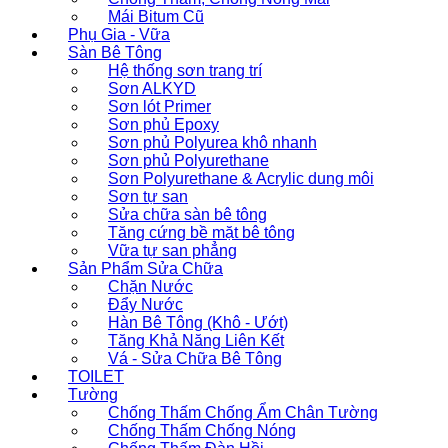
Mái Bitum Cũ
Phụ Gia - Vữa
Sàn Bê Tông
Hệ thống sơn trang trí
Sơn ALKYD
Sơn lót Primer
Sơn phủ Epoxy
Sơn phủ Polyurea khô nhanh
Sơn phủ Polyurethane
Sơn Polyurethane & Acrylic dung môi
Sơn tự san
Sửa chữa sàn bê tông
Tăng cứng bề mặt bê tông
Vữa tự san phẳng
Sản Phẩm Sửa Chữa
Chặn Nước
Đẩy Nước
Hàn Bê Tông (Khô - Ướt)
Tăng Khả Năng Liên Kết
Vá - Sửa Chữa Bê Tông
TOILET
Tường
Chống Thấm Chống Ẩm Chân Tường
Chống Thấm Chống Nóng