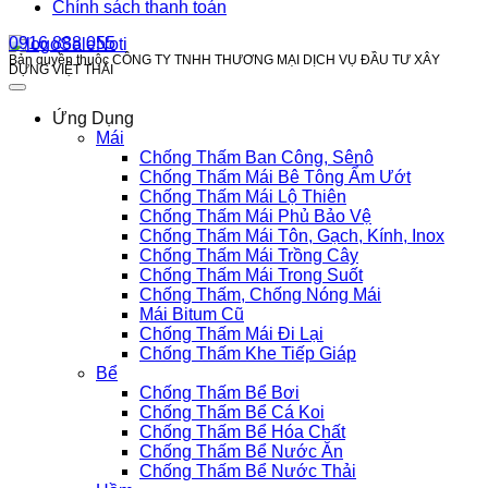
Chính sách thanh toán
0916 888 055
Bản quyền thuộc CÔNG TY TNHH THƯƠNG MẠI DỊCH VỤ ĐẦU TƯ XÂY
DỰNG VIỆT THÁI
Ứng Dụng
Mái
Chống Thấm Ban Công, Sênô
Chống Thấm Mái Bê Tông Ẩm Ướt
Chống Thấm Mái Lộ Thiên
Chống Thấm Mái Phủ Bảo Vệ
Chống Thấm Mái Tôn, Gạch, Kính, Inox
Chống Thấm Mái Trồng Cây
Chống Thấm Mái Trong Suốt
Chống Thấm, Chống Nóng Mái
Mái Bitum Cũ
Chống Thấm Mái Đi Lại
Chống Thấm Khe Tiếp Giáp
Bể
Chống Thấm Bể Bơi
Chống Thấm Bể Cá Koi
Chống Thấm Bể Hóa Chất
Chống Thấm Bể Nước Ăn
Chống Thấm Bể Nước Thải