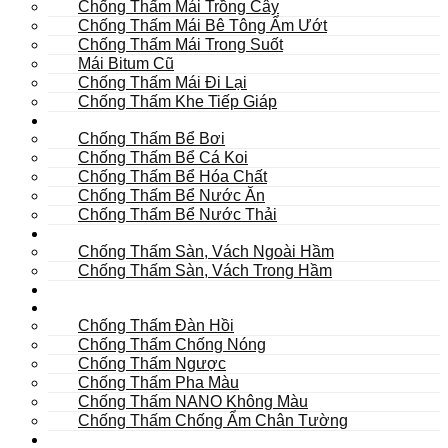
Chống Thấm Mái Trồng Cây
Chống Thấm Mái Bê Tông Ẩm Ướt
Chống Thấm Mái Trong Suốt
Mái Bitum Cũ
Chống Thấm Mái Đi Lại
Chống Thấm Khe Tiếp Giáp
Bể
Chống Thấm Bể Bơi
Chống Thấm Bể Cá Koi
Chống Thấm Bể Hóa Chất
Chống Thấm Bể Nước Ăn
Chống Thấm Bể Nước Thải
Hầm
Chống Thấm Sàn, Vách Ngoài Hầm
Chống Thấm Sàn, Vách Trong Hầm
TOILET
Tường
Chống Thấm Đàn Hồi
Chống Thấm Chống Nóng
Chống Thấm Ngược
Chống Thấm Pha Màu
Chống Thấm NANO Không Màu
Chống Thấm Chống Ẩm Chân Tường
Khác