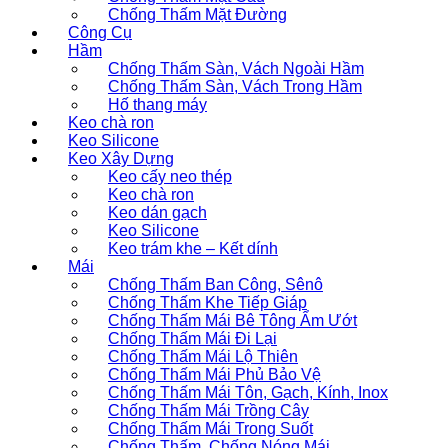
Chống Thấm Mặt Đường
Công Cụ
Hầm
Chống Thấm Sàn, Vách Ngoài Hầm
Chống Thấm Sàn, Vách Trong Hầm
Hố thang máy
Keo chà ron
Keo Silicone
Keo Xây Dựng
Keo cấy neo thép
Keo chà ron
Keo dán gạch
Keo Silicone
Keo trám khe – Kết dính
Mái
Chống Thấm Ban Công, Sênô
Chống Thấm Khe Tiếp Giáp
Chống Thấm Mái Bê Tông Ẩm Ướt
Chống Thấm Mái Đi Lại
Chống Thấm Mái Lộ Thiên
Chống Thấm Mái Phủ Bảo Vệ
Chống Thấm Mái Tôn, Gạch, Kính, Inox
Chống Thấm Mái Trồng Cây
Chống Thấm Mái Trong Suốt
Chống Thấm, Chống Nóng Mái