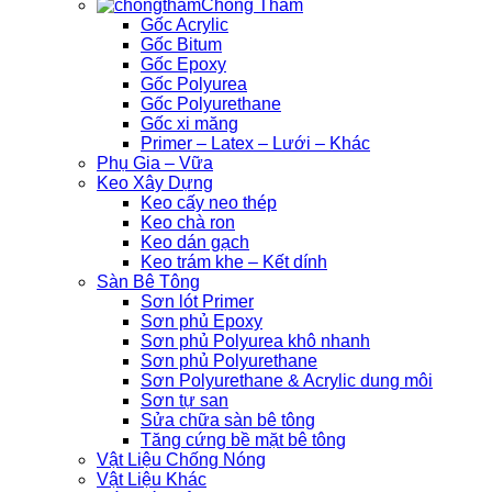
Chống Thấm
Gốc Acrylic
Gốc Bitum
Gốc Epoxy
Gốc Polyurea
Gốc Polyurethane
Gốc xi măng
Primer – Latex – Lưới – Khác
Phụ Gia – Vữa
Keo Xây Dựng
Keo cấy neo thép
Keo chà ron
Keo dán gạch
Keo trám khe – Kết dính
Sàn Bê Tông
Sơn lót Primer
Sơn phủ Epoxy
Sơn phủ Polyurea khô nhanh
Sơn phủ Polyurethane
Sơn Polyurethane & Acrylic dung môi
Sơn tự san
Sửa chữa sàn bê tông
Tăng cứng bề mặt bê tông
Vật Liệu Chống Nóng
Vật Liệu Khác