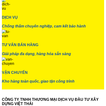
DỊCH VỤ
Chống thấm chuyên nghiệp, cam kết bảo hành
TƯ VẤN BÁN HÀNG
Giải pháp đa dạng, hàng hóa sẵn sàng
VẬN CHUYỂN
Kho hàng toàn quốc, giao tận công trình
CÔNG TY TNHH THƯƠNG MẠI DỊCH VỤ ĐẦU TƯ XÂY
DỰNG VIỆT THÁI