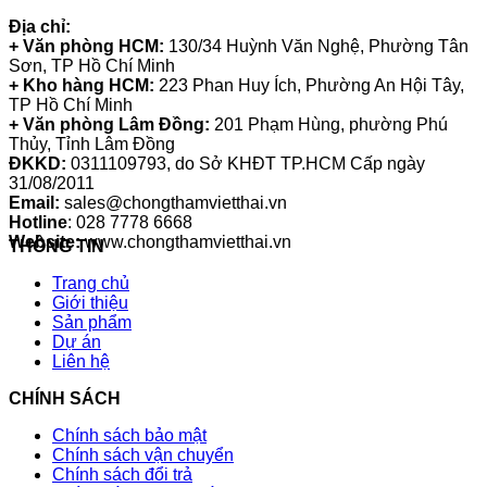
Địa chỉ:
+ Văn phòng HCM:
130/34 Huỳnh Văn Nghệ, Phường Tân
Sơn, TP Hồ Chí Minh
+ Kho hàng HCM:
223 Phan Huy Ích, Phường An Hội Tây,
TP Hồ Chí Minh
+ Văn phòng Lâm Đồng:
201 Phạm Hùng, phường Phú
Thủy, Tỉnh Lâm Đồng
ĐKKD:
0311109793
, do Sở KHĐT TP.HCM Cấp ngày
31/08/2011
Email:
sales@chongthamvietthai.vn
Hotline
: 028 7778 6668
Website:
www.chongthamvietthai.vn
THÔNG TIN
Trang chủ
Giới thiệu
Sản phẩm
Dự án
Liên hệ
CHÍNH SÁCH
Chính sách bảo mật
Chính sách vận chuyển
Chính sách đổi trả