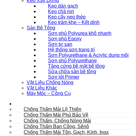
Keo Xây Dựng
Keo dán gạch
Keo chà ron
Keo cấy neo thép
Keo trám khe – Kết dính
Sàn Bê Tông
Sơn phủ Polyurea khô nhanh
Sơn phủ Epoxy
Sơn tự san
Hệ thống sơn trang trí
Sơn Polyurethane & Acrylic dung môi
Sơn phủ Polyurethane
Tăng cứng bề mặt bê tông
Sửa chữa sàn bê tông
Sơn lót Primer
Vật Liệu Chống Nóng
Vật Liệu Khác
Máy Móc – Công Cụ
Mái
Chống Thấm Mái Lộ Thiên
Chống Thấm Mái Phủ Bảo Vệ
Chống Thấm, Chống Nóng Mái
Chống Thấm Ban Công, Sênô
Chống Thấm Mái Tôn, Gạch, Kính, Inox