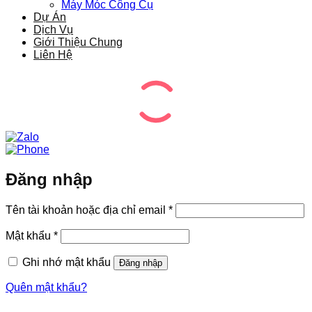
Máy Móc Công Cụ
Dự Án
Dịch Vụ
Giới Thiệu Chung
Liên Hệ
Đăng nhập
Bắt
Tên tài khoản hoặc địa chỉ email
*
buộc
Bắt
Mật khẩu
*
buộc
Ghi nhớ mật khẩu
Đăng nhập
Quên mật khẩu?