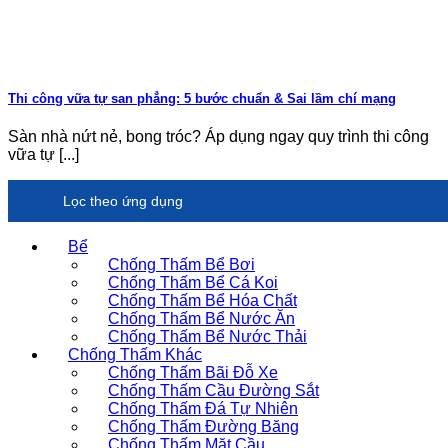
Thi công vữa tự san phẳng: 5 bước chuẩn & Sai lầm chí mạng
Sàn nhà nứt nẻ, bong tróc? Áp dụng ngay quy trình thi công
vữa tự [...]
Lọc theo ứng dụng
Bể
Chống Thấm Bể Bơi
Chống Thấm Bể Cá Koi
Chống Thấm Bể Hóa Chất
Chống Thấm Bể Nước Ăn
Chống Thấm Bể Nước Thải
Chống Thấm Khác
Chống Thấm Bãi Đỗ Xe
Chống Thấm Cầu Đường Sắt
Chống Thấm Đá Tự Nhiên
Chống Thấm Đường Băng
Chống Thấm Mặt Cầu