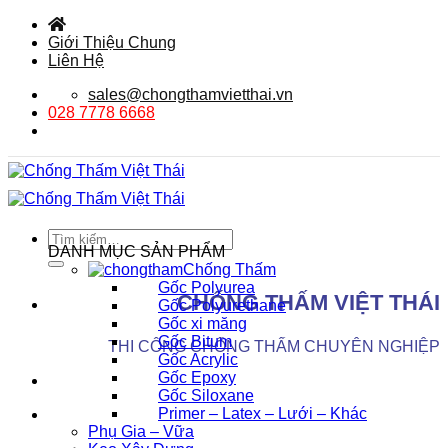
Bỏ
qua
Giới Thiệu Chung
nội
Liên Hệ
dung
sales@chongthamvietthai.vn
028 7778 6668
Tìm
DANH MỤC SẢN PHẨM
kiếm:
Chống Thấm
Gốc Polyurea
CHỐNG THẤM VIỆT THÁI
Gốc Polyurethane
Gốc xi măng
Gốc Bitum
THI CÔNG CHỐNG THẤM CHUYÊN NGHIỆP
Gốc Acrylic
Gốc Epoxy
Gốc Siloxane
Primer – Latex – Lưới – Khác
Phụ Gia – Vữa