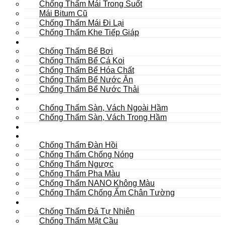
Chống Thấm Mái Trong Suốt
Mái Bitum Cũ
Chống Thấm Mái Đi Lại
Chống Thấm Khe Tiếp Giáp
Bể
Chống Thấm Bể Bơi
Chống Thấm Bể Cá Koi
Chống Thấm Bể Hóa Chất
Chống Thấm Bể Nước Ăn
Chống Thấm Bể Nước Thải
Hầm
Chống Thấm Sàn, Vách Ngoài Hầm
Chống Thấm Sàn, Vách Trong Hầm
TOILET
Tường
Chống Thấm Đàn Hồi
Chống Thấm Chống Nóng
Chống Thấm Ngược
Chống Thấm Pha Màu
Chống Thấm NANO Không Màu
Chống Thấm Chống Ẩm Chân Tường
Khác
Chống Thấm Đá Tự Nhiên
Chống Thấm Mặt Cầu