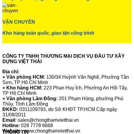
VẬN CHUYỂN
Kho hàng toàn quốc, giao tận công trình
CÔNG TY TNHH THƯƠNG MẠI DỊCH VỤ ĐẦU TƯ XÂY
DỰNG VIỆT THÁI
Địa chỉ:
+ Văn phòng HCM:
130/34 Huỳnh Văn Nghệ, Phường Tân
Sơn, TP Hồ Chí Minh
+ Kho hàng HCM:
223 Phan Huy Ích, Phường An Hội Tây,
TP Hồ Chí Minh
+ Văn phòng Lâm Đồng:
201 Phạm Hùng, phường Phú
Thủy, Tỉnh Lâm Đồng
ĐKKD:
0311109793
, do Sở KHĐT TP.HCM Cấp ngày
31/08/2011
Email:
sales@chongthamvietthai.vn
Hotline
: 028 7778 6668
Website:
www.chongthamvietthai.vn
THÔNG TIN