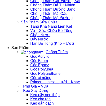
Chống Thấm Cầu Đường Sắt
Chống Thấm Đá Tự Nhiên
Chống Thấm Đường Băng
Chống Thấm Mặt Cầu
Chống Thấm Mặt Đường
Sản Phẩm Sửa Chữa
Tăng Khả Năng Liên Kết
Vá – Sửa Chữa Bê Tông
Chặn Nước
Đẩy Nước
Hàn Bê Tông (Khô – Ướt)
Sản Phẩm
Chống Thấm
Gốc Acrylic
Gốc Bitum
Gốc Epoxy
Gốc Polyurea
Gốc Polyurethane
Gốc xi măng
Primer – Latex – Lưới – Khác
Phụ Gia – Vữa
Keo Xây Dựng
Keo cấy neo thép
Keo chà ron
Keo dán gạch