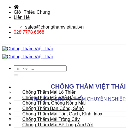
Bỏ
qua
Giới Thiệu Chung
nội
Liên Hệ
dung
sales@chongthamvietthai.vn
028 7778 6668
Tìm
kiếm:
DANH MỤC SẢN PHẨM
CHỐNG THẤM VIỆT THÁI
Mái
Chống Thấm Mái Lộ Thiên
Chống Thấm Mái Phủ Bảo Vệ
THI CÔNG CHỐNG THẤM CHUYÊN NGHIỆP
Chống Thấm, Chống Nóng Mái
Chống Thấm Ban Công, Sênô
Chống Thấm Mái Tôn, Gạch, Kính, Inox
Chống Thấm Mái Trồng Cây
Chống Thấm Mái Bê Tông Ẩm Ướt