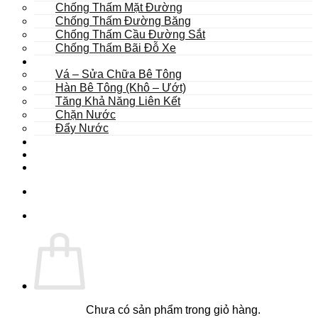
Chống Thấm Mặt Đường
Chống Thấm Đường Băng
Chống Thấm Cầu Đường Sắt
Chống Thấm Bãi Đỗ Xe
Sửa Chữa
Vá – Sửa Chữa Bê Tông
Hàn Bê Tông (Khô – Ướt)
Tăng Khả Năng Liên Kết
Chặn Nước
Đẩy Nước
Dự Án
Dịch Vụ
Tư Vấn
Chưa có sản phẩm trong giỏ hàng.