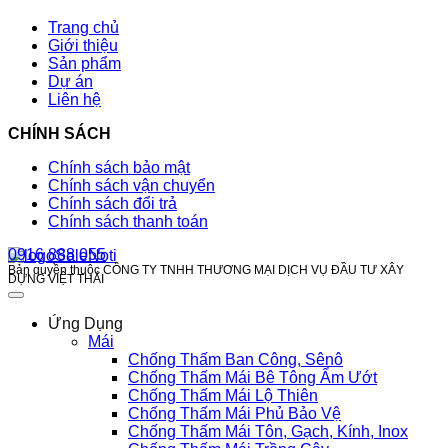
Trang chủ
Giới thiệu
Sản phẩm
Dự án
Liên hệ
CHÍNH SÁCH
Chính sách bảo mật
Chính sách vận chuyển
Chính sách đổi trả
Chính sách thanh toán
0916 888 055
Bản quyền thuộc CÔNG TY TNHH THƯƠNG MẠI DỊCH VỤ ĐẦU TƯ XÂY
DỰNG VIỆT THÁI
Ứng Dụng
Mái
Chống Thấm Ban Công, Sênô
Chống Thấm Mái Bê Tông Ẩm Ướt
Chống Thấm Mái Lộ Thiên
Chống Thấm Mái Phủ Bảo Vệ
Chống Thấm Mái Tôn, Gạch, Kính, Inox