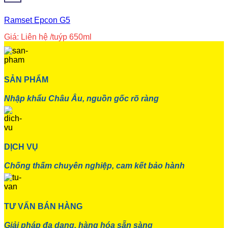
Ramset Epcon G5
Giá: Liên hệ
/tuýp 650ml
SẢN PHẨM
Nhập khẩu Châu Âu, nguồn gốc rõ ràng
DỊCH VỤ
Chống thấm chuyên nghiệp, cam kết bảo hành
TƯ VẤN BÁN HÀNG
Giải pháp đa dạng, hàng hóa sẵn sàng