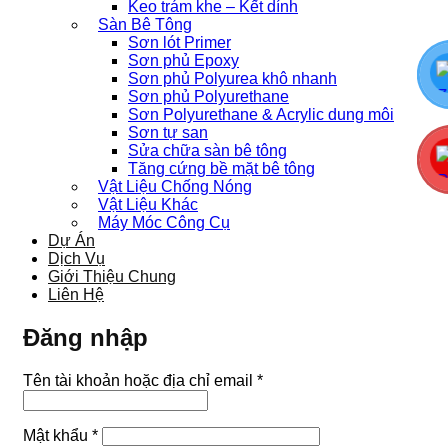
Keo trám khe – Kết dính
Sàn Bê Tông
Sơn lót Primer
Sơn phủ Epoxy
Sơn phủ Polyurea khô nhanh
Sơn phủ Polyurethane
Sơn Polyurethane & Acrylic dung môi
Sơn tự san
Sửa chữa sàn bê tông
Tăng cứng bề mặt bê tông
Vật Liệu Chống Nóng
Vật Liệu Khác
Máy Móc Công Cụ
Dự Án
Dịch Vụ
Giới Thiệu Chung
Liên Hệ
Đăng nhập
Bắt
Tên tài khoản hoặc địa chỉ email
*
buộc
Bắt
Mật khẩu
*