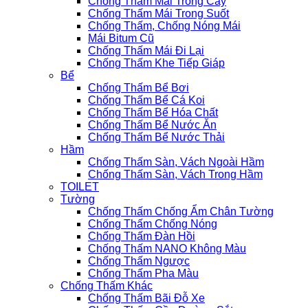
Chống Thấm Mái Trồng Cây
Chống Thấm Mái Trong Suốt
Chống Thấm, Chống Nóng Mái
Mái Bitum Cũ
Chống Thấm Mái Đi Lại
Chống Thấm Khe Tiếp Giáp
Bể
Chống Thấm Bể Bơi
Chống Thấm Bể Cá Koi
Chống Thấm Bể Hóa Chất
Chống Thấm Bể Nước Ăn
Chống Thấm Bể Nước Thải
Hầm
Chống Thấm Sàn, Vách Ngoài Hầm
Chống Thấm Sàn, Vách Trong Hầm
TOILET
Tường
Chống Thấm Chống Ẩm Chân Tường
Chống Thấm Chống Nóng
Chống Thấm Đàn Hồi
Chống Thấm NANO Không Màu
Chống Thấm Ngược
Chống Thấm Pha Màu
Chống Thấm Khác
Chống Thấm Bãi Đỗ Xe