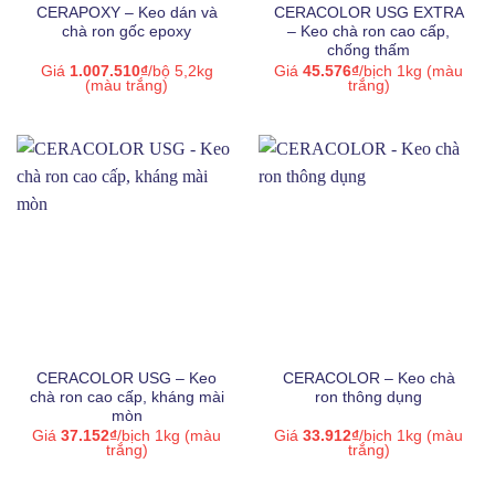
CERAPOXY – Keo dán và
CERACOLOR USG EXTRA
chà ron gốc epoxy
– Keo chà ron cao cấp,
Siloxane
(3)
chống thấm
Giá
1.007.510
₫
/bộ 5,2kg
Giá
45.576
₫
/bịch 1kg (màu
Xi măng
(37)
(màu trắng)
trắng)
CERACOLOR USG – Keo
CERACOLOR – Keo chà
chà ron cao cấp, kháng mài
ron thông dụng
mòn
Giá
37.152
₫
/bịch 1kg (màu
Giá
33.912
₫
/bịch 1kg (màu
trắng)
trắng)