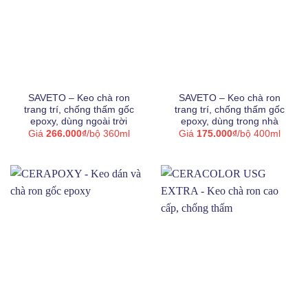
Acrylic-Silane
(1)
Bitum
(56)
Epoxy
(15)
SAVETO – Keo chà ron
SAVETO – Keo chà ron
Nano
(3)
trang trí, chống thấm gốc
trang trí, chống thấm gốc
epoxy, dùng ngoài trời
epoxy, dùng trong nhà
Giá
266.000
₫
/bộ 360ml
Giá
175.000
₫
/bộ 400ml
Nhựa copolyme
(2)
Nhựa PVC nguyên sinh
(8)
Nước
(8)
Polyurea
(5)
Polyurethane
(23)
Primer
(14)
Silicone
(3)