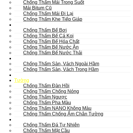
Chống Thấm Mái Trong Suốt
Mái Bitum Cũ
Chống Thấm Mái Đi Lại
Chống Thấm Khe Tiếp Giáp
Bể
Chống Thấm Bể Bơi
Chống Thấm Bể Cá Koi
Chống Thấm Bể Hóa Chất
Chống Thấm Bể Nước Ăn
Chống Thấm Bể Nước Thải
Hầm
Chống Thấm Sàn, Vách Ngoài Hầm
Chống Thấm Sàn, Vách Trong Hầm
TOILET
Tường
Chống Thấm Đàn Hồi
Chống Thấm Chống Nóng
Chống Thấm Ngược
Chống Thấm Pha Màu
Chống Thấm NANO Không Màu
Chống Thấm Chống Ẩm Chân Tường
Khác
Chống Thấm Đá Tự Nhiên
Chống Thấm Mặt Cầu