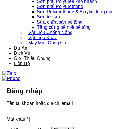
Sơn phủ Polyurea khô nhanh
Sơn phủ Polyurethane
Sơn Polyurethane & Acrylic dung môi
Sơn tự san
Sửa chữa sàn bê tông
Tăng cứng bề mặt bê tông
Vật Liệu Chống Nóng
Vật Liệu Khác
Máy Móc Công Cụ
Dự Án
Dịch Vụ
Giới Thiệu Chung
Liên Hệ
Đăng nhập
Bắt
Tên tài khoản hoặc địa chỉ email
*
buộc
Bắt
Mật khẩu
*
buộc