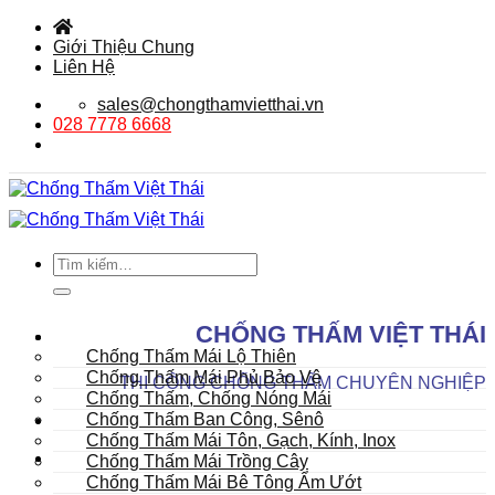
Bỏ
qua
Giới Thiệu Chung
nội
Liên Hệ
dung
sales@chongthamvietthai.vn
028 7778 6668
Tìm
kiếm:
DANH MỤC SẢN PHẨM
CHỐNG THẤM VIỆT THÁI
Mái
Chống Thấm Mái Lộ Thiên
Chống Thấm Mái Phủ Bảo Vệ
THI CÔNG CHỐNG THẤM CHUYÊN NGHIỆP
Chống Thấm, Chống Nóng Mái
Chống Thấm Ban Công, Sênô
Chống Thấm Mái Tôn, Gạch, Kính, Inox
Chống Thấm Mái Trồng Cây
Chống Thấm Mái Bê Tông Ẩm Ướt