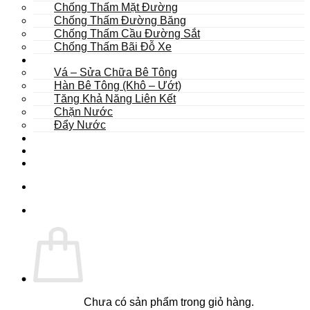
Chống Thấm Mặt Đường
Chống Thấm Đường Băng
Chống Thấm Cầu Đường Sắt
Chống Thấm Bãi Đỗ Xe
Sửa Chữa
Vá – Sửa Chữa Bê Tông
Hàn Bê Tông (Khô – Ướt)
Tăng Khả Năng Liên Kết
Chặn Nước
Đẩy Nước
Dự Án
Dịch Vụ
Tư Vấn
Chưa có sản phẩm trong giỏ hàng.