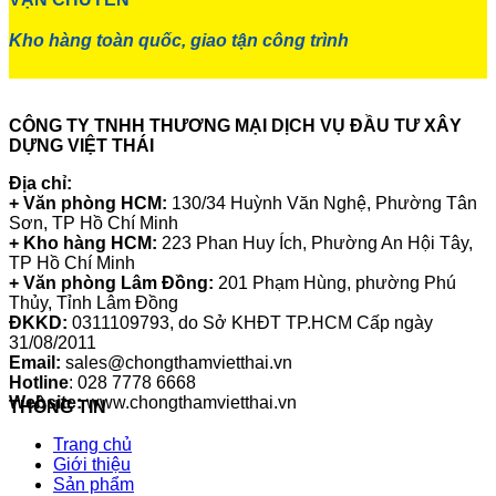
Kho hàng toàn quốc, giao tận công trình
CÔNG TY TNHH THƯƠNG MẠI DỊCH VỤ ĐẦU TƯ XÂY
DỰNG VIỆT THÁI
Địa chỉ:
+ Văn phòng HCM:
130/34 Huỳnh Văn Nghệ, Phường Tân
Sơn, TP Hồ Chí Minh
+ Kho hàng HCM:
223 Phan Huy Ích, Phường An Hội Tây,
TP Hồ Chí Minh
+ Văn phòng Lâm Đồng:
201 Phạm Hùng, phường Phú
Thủy, Tỉnh Lâm Đồng
ĐKKD:
0311109793
, do Sở KHĐT TP.HCM Cấp ngày
31/08/2011
Email:
sales@chongthamvietthai.vn
Hotline
: 028 7778 6668
Website:
www.chongthamvietthai.vn
THÔNG TIN
Trang chủ
Giới thiệu
Sản phẩm