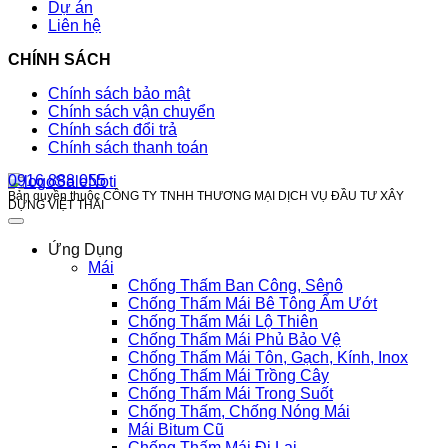
Dự án
Liên hệ
CHÍNH SÁCH
Chính sách bảo mật
Chính sách vận chuyển
Chính sách đổi trả
Chính sách thanh toán
0916 888 055
Bản quyền thuộc CÔNG TY TNHH THƯƠNG MẠI DỊCH VỤ ĐẦU TƯ XÂY
DỰNG VIỆT THÁI
Ứng Dụng
Mái
Chống Thấm Ban Công, Sênô
Chống Thấm Mái Bê Tông Ẩm Ướt
Chống Thấm Mái Lộ Thiên
Chống Thấm Mái Phủ Bảo Vệ
Chống Thấm Mái Tôn, Gạch, Kính, Inox
Chống Thấm Mái Trồng Cây
Chống Thấm Mái Trong Suốt
Chống Thấm, Chống Nóng Mái
Mái Bitum Cũ
Chống Thấm Mái Đi Lại