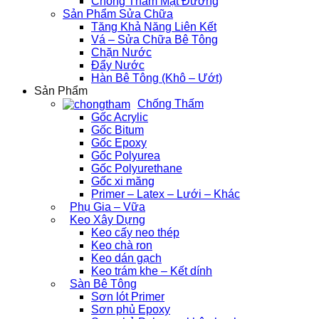
Chống Thấm Mặt Đường
Sản Phẩm Sửa Chữa
Tăng Khả Năng Liên Kết
Vá – Sửa Chữa Bê Tông
Chặn Nước
Đẩy Nước
Hàn Bê Tông (Khô – Ướt)
Sản Phẩm
Chống Thấm
Gốc Acrylic
Gốc Bitum
Gốc Epoxy
Gốc Polyurea
Gốc Polyurethane
Gốc xi măng
Primer – Latex – Lưới – Khác
Phụ Gia – Vữa
Keo Xây Dựng
Keo cấy neo thép
Keo chà ron
Keo dán gạch
Keo trám khe – Kết dính
Sàn Bê Tông
Sơn lót Primer
Sơn phủ Epoxy