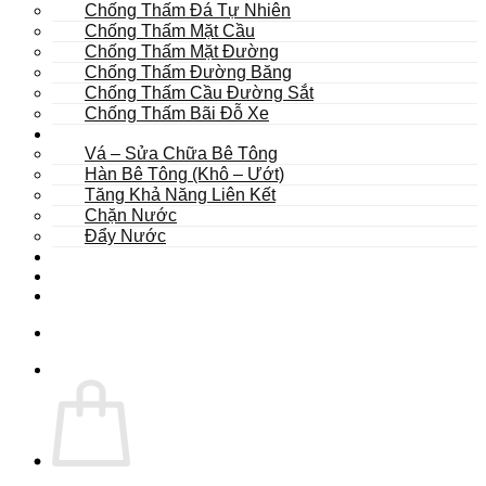
Chống Thấm Đá Tự Nhiên
Chống Thấm Mặt Cầu
Chống Thấm Mặt Đường
Chống Thấm Đường Băng
Chống Thấm Cầu Đường Sắt
Chống Thấm Bãi Đỗ Xe
Sửa Chữa
Vá – Sửa Chữa Bê Tông
Hàn Bê Tông (Khô – Ướt)
Tăng Khả Năng Liên Kết
Chặn Nước
Đẩy Nước
Dự Án
Dịch Vụ
Tư Vấn