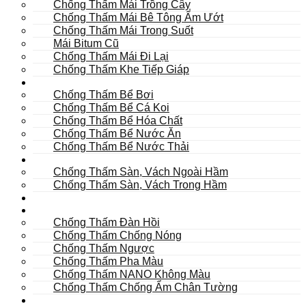
Chống Thấm Mái Trồng Cây
Chống Thấm Mái Bê Tông Ẩm Ướt
Chống Thấm Mái Trong Suốt
Mái Bitum Cũ
Chống Thấm Mái Đi Lại
Chống Thấm Khe Tiếp Giáp
Bể
Chống Thấm Bể Bơi
Chống Thấm Bể Cá Koi
Chống Thấm Bể Hóa Chất
Chống Thấm Bể Nước Ăn
Chống Thấm Bể Nước Thải
Hầm
Chống Thấm Sàn, Vách Ngoài Hầm
Chống Thấm Sàn, Vách Trong Hầm
TOILET
Tường
Chống Thấm Đàn Hồi
Chống Thấm Chống Nóng
Chống Thấm Ngược
Chống Thấm Pha Màu
Chống Thấm NANO Không Màu
Chống Thấm Chống Ẩm Chân Tường
Khác