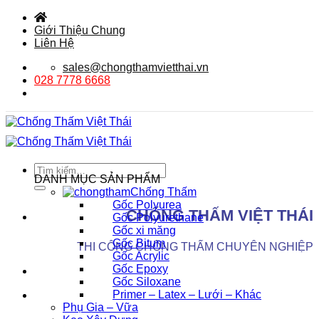
Bỏ
qua
Giới Thiệu Chung
nội
Liên Hệ
dung
sales@chongthamvietthai.vn
028 7778 6668
Tìm
DANH MỤC SẢN PHẨM
kiếm:
Chống Thấm
Gốc Polyurea
CHỐNG THẤM VIỆT THÁI
Gốc Polyurethane
Gốc xi măng
Gốc Bitum
THI CÔNG CHỐNG THẤM CHUYÊN NGHIỆP
Gốc Acrylic
Gốc Epoxy
Gốc Siloxane
Primer – Latex – Lưới – Khác
Phụ Gia – Vữa