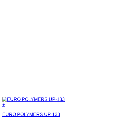
Nano
(3)
Nhựa copolyme
(2)
Nhựa PVC nguyên sinh
(8)
Nước
(8)
Polyurea
(5)
Polyurethane
(23)
Primer
(14)
Silicone
(3)
Siloxane
(3)
Xi măng
(37)
+
EURO POLYMERS UP-133