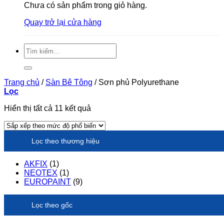
Chưa có sản phẩm trong giỏ hàng.
Quay trở lại cửa hàng
Tìm
kiếm:
Trang chủ
/
Sàn Bê Tông
/
Sơn phủ Polyurethane
Lọc
Đã
Hiển thị tất cả 11 kết quả
sắp
xếp
theo
Lọc theo thương hiệu
xếp
hạng
trung
AKFIX
(1)
bình
NEOTEX
(1)
EUROPAINT
(9)
Lọc theo gốc