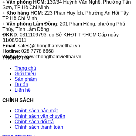
+ Văn phòng HCM:
130/34 Huỳnh Văn Nghệ, Phường Tân
Sơn, TP Hồ Chí Minh
+ Kho hàng HCM:
223 Phan Huy Ích, Phường An Hội Tây,
TP Hồ Chí Minh
+ Văn phòng Lâm Đồng:
201 Phạm Hùng, phường Phú
Thủy, Tỉnh Lâm Đồng
ĐKKD:
0311109793
, do Sở KHĐT TP.HCM Cấp ngày
31/08/2011
Email:
sales@chongthamvietthai.vn
Hotline
: 028 7778 6668
Website:
www.chongthamvietthai.vn
THÔNG TIN
Trang chủ
Giới thiệu
Sản phẩm
Dự án
Liên hệ
CHÍNH SÁCH
Chính sách bảo mật
Chính sách vận chuyển
Chính sách đổi trả
Chính sách thanh toán