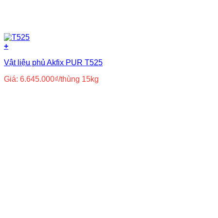
+
Vật liệu phủ Akfix PUR T525
Giá:
6.645.000
₫
/thùng 15kg