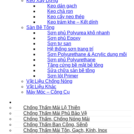
Keo Xây Dựng
Keo dán gạch
Keo chà ron
Keo cấy neo thép
Keo trám khe – Kết dính
Sàn Bê Tông
Sơn phủ Polyurea khô nhanh
Sơn phủ Epoxy
Sơn tự san
Hệ thống sơn trang trí
Sơn Polyurethane & Acrylic dung môi
Sơn phủ Polyurethane
Tăng cứng bề mặt bê tông
Sửa chữa sàn bê tông
Sơn lót Primer
Vật Liệu Chống Nóng
Vật Liệu Khác
Máy Móc – Công Cụ
Mái
Chống Thấm Mái Lộ Thiên
Chống Thấm Mái Phủ Bảo Vệ
Chống Thấm, Chống Nóng Mái
Chống Thấm Ban Công, Sênô
Chống Thấm Mái Tôn, Gạch, Kính, Inox