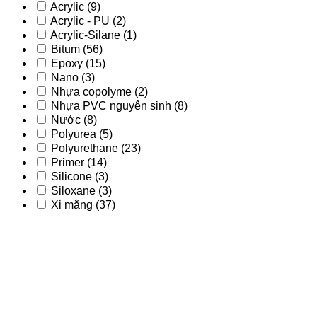
Acrylic
(9)
Acrylic - PU
(2)
Acrylic-Silane
(1)
Bitum
(56)
Epoxy
(15)
Nano
(3)
Nhựa copolyme
(2)
Nhựa PVC nguyên sinh
(8)
Nước
(8)
Polyurea
(5)
Polyurethane
(23)
Primer
(14)
Silicone
(3)
Siloxane
(3)
Xi măng
(37)
Acrylic
(9)
Acrylic - PU
(2)
Acrylic-Silane
(1)
Bitum
(56)
Epoxy
(15)