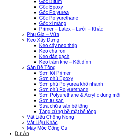
Gốc Bitum
Gốc Epoxy
Gốc Polyurea
Gốc Polyurethane
Gốc xi măng
Primer – Latex – Lưới – Khác
Phụ Gia – Vữa
Keo Xây Dựng
Keo cấy neo thép
Keo chà ron
Keo dán gạch
Keo trám khe – Kết dính
Sàn Bê Tông
Sơn lót Primer
Sơn phủ Epoxy
Sơn phủ Polyurea khô nhanh
Sơn phủ Polyurethane
Sơn Polyurethane & Acrylic dung môi
Sơn tự san
Sửa chữa sàn bê tông
Tăng cứng bề mặt bê tông
Vật Liệu Chống Nóng
Vật Liệu Khác
Máy Móc Công Cụ
Dự Án