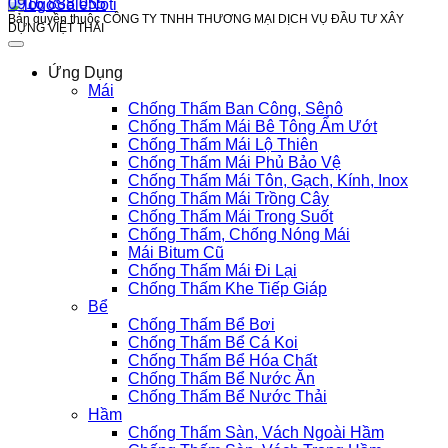
0916 888 055
Bản quyền thuộc CÔNG TY TNHH THƯƠNG MẠI DỊCH VỤ ĐẦU TƯ XÂY
DỰNG VIỆT THÁI
Ứng Dụng
Mái
Chống Thấm Ban Công, Sênô
Chống Thấm Mái Bê Tông Ẩm Ướt
Chống Thấm Mái Lộ Thiên
Chống Thấm Mái Phủ Bảo Vệ
Chống Thấm Mái Tôn, Gạch, Kính, Inox
Chống Thấm Mái Trồng Cây
Chống Thấm Mái Trong Suốt
Chống Thấm, Chống Nóng Mái
Mái Bitum Cũ
Chống Thấm Mái Đi Lại
Chống Thấm Khe Tiếp Giáp
Bể
Chống Thấm Bể Bơi
Chống Thấm Bể Cá Koi
Chống Thấm Bể Hóa Chất
Chống Thấm Bể Nước Ăn
Chống Thấm Bể Nước Thải
Hầm
Chống Thấm Sàn, Vách Ngoài Hầm