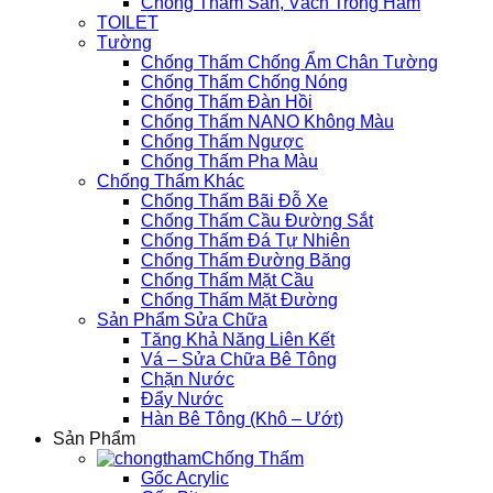
Chống Thấm Sàn, Vách Trong Hầm
TOILET
Tường
Chống Thấm Chống Ẩm Chân Tường
Chống Thấm Chống Nóng
Chống Thấm Đàn Hồi
Chống Thấm NANO Không Màu
Chống Thấm Ngược
Chống Thấm Pha Màu
Chống Thấm Khác
Chống Thấm Bãi Đỗ Xe
Chống Thấm Cầu Đường Sắt
Chống Thấm Đá Tự Nhiên
Chống Thấm Đường Băng
Chống Thấm Mặt Cầu
Chống Thấm Mặt Đường
Sản Phẩm Sửa Chữa
Tăng Khả Năng Liên Kết
Vá – Sửa Chữa Bê Tông
Chặn Nước
Đẩy Nước
Hàn Bê Tông (Khô – Ướt)
Sản Phẩm
Chống Thấm
Gốc Acrylic