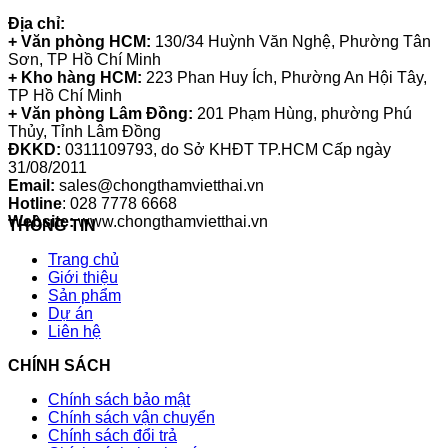
Địa chỉ:
+ Văn phòng HCM:
130/34 Huỳnh Văn Nghệ, Phường Tân
Sơn, TP Hồ Chí Minh
+ Kho hàng HCM:
223 Phan Huy Ích, Phường An Hội Tây,
TP Hồ Chí Minh
+ Văn phòng Lâm Đồng:
201 Phạm Hùng, phường Phú
Thủy, Tỉnh Lâm Đồng
ĐKKD:
0311109793
, do Sở KHĐT TP.HCM Cấp ngày
31/08/2011
Email:
sales@chongthamvietthai.vn
Hotline
: 028 7778 6668
Website:
www.chongthamvietthai.vn
THÔNG TIN
Trang chủ
Giới thiệu
Sản phẩm
Dự án
Liên hệ
CHÍNH SÁCH
Chính sách bảo mật
Chính sách vận chuyển
Chính sách đổi trả