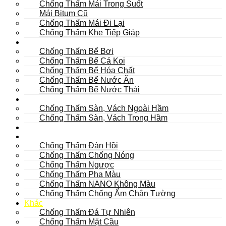
Chống Thấm Mái Trong Suốt
Mái Bitum Cũ
Chống Thấm Mái Đi Lại
Chống Thấm Khe Tiếp Giáp
Bể
Chống Thấm Bể Bơi
Chống Thấm Bể Cá Koi
Chống Thấm Bể Hóa Chất
Chống Thấm Bể Nước Ăn
Chống Thấm Bể Nước Thải
Hầm
Chống Thấm Sàn, Vách Ngoài Hầm
Chống Thấm Sàn, Vách Trong Hầm
TOILET
Tường
Chống Thấm Đàn Hồi
Chống Thấm Chống Nóng
Chống Thấm Ngược
Chống Thấm Pha Màu
Chống Thấm NANO Không Màu
Chống Thấm Chống Ẩm Chân Tường
Khác
Chống Thấm Đá Tự Nhiên
Chống Thấm Mặt Cầu