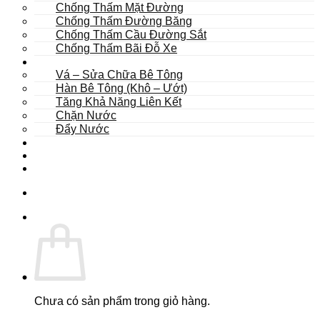
Chống Thấm Mặt Đường
Chống Thấm Đường Băng
Chống Thấm Cầu Đường Sắt
Chống Thấm Bãi Đỗ Xe
Sửa Chữa
Vá – Sửa Chữa Bê Tông
Hàn Bê Tông (Khô – Ướt)
Tăng Khả Năng Liên Kết
Chặn Nước
Đẩy Nước
Dự Án
Dịch Vụ
Tư Vấn
Chưa có sản phẩm trong giỏ hàng.