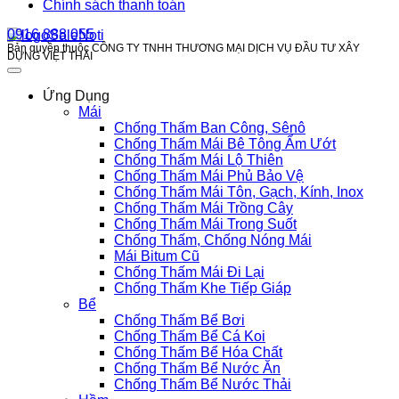
Chính sách thanh toán
0916 888 055
Bản quyền thuộc CÔNG TY TNHH THƯƠNG MẠI DỊCH VỤ ĐẦU TƯ XÂY
DỰNG VIỆT THÁI
Ứng Dụng
Mái
Chống Thấm Ban Công, Sênô
Chống Thấm Mái Bê Tông Ẩm Ướt
Chống Thấm Mái Lộ Thiên
Chống Thấm Mái Phủ Bảo Vệ
Chống Thấm Mái Tôn, Gạch, Kính, Inox
Chống Thấm Mái Trồng Cây
Chống Thấm Mái Trong Suốt
Chống Thấm, Chống Nóng Mái
Mái Bitum Cũ
Chống Thấm Mái Đi Lại
Chống Thấm Khe Tiếp Giáp
Bể
Chống Thấm Bể Bơi
Chống Thấm Bể Cá Koi
Chống Thấm Bể Hóa Chất
Chống Thấm Bể Nước Ăn
Chống Thấm Bể Nước Thải