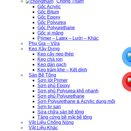
Chống Thấm
Gốc Acrylic
Gốc Bitum
Gốc Epoxy
Gốc Polyurea
Gốc Polyurethane
Gốc xi măng
Primer – Latex – Lưới – Khác
Phụ Gia – Vữa
Keo Xây Dựng
Keo cấy neo thép
Keo chà ron
Keo dán gạch
Keo trám khe – Kết dính
Sàn Bê Tông
Sơn lót Primer
Sơn phủ Epoxy
Sơn phủ Polyurea khô nhanh
Sơn phủ Polyurethane
Sơn Polyurethane & Acrylic dung môi
Sơn tự san
Sửa chữa sàn bê tông
Tăng cứng bề mặt bê tông
Vật Liệu Chống Nóng
Vật Liệu Khác