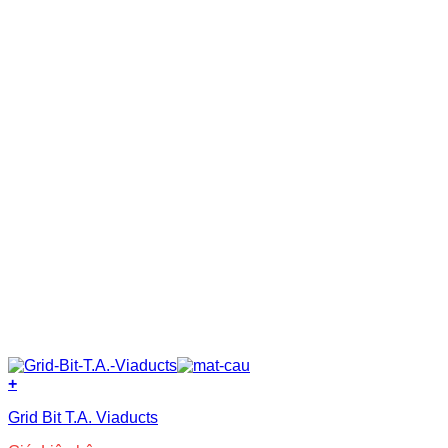
Acrylic-Silane
(1)
Bitum
(56)
Epoxy
(15)
Nano
(3)
Nhựa copolyme
(2)
Nhựa PVC nguyên sinh
(8)
Nước
(8)
Polyurea
(5)
Polyurethane
(23)
Primer
(14)
Silicone
(3)
Siloxane
(3)
Xi măng
(37)
+
Grid Bit T.A. Viaducts