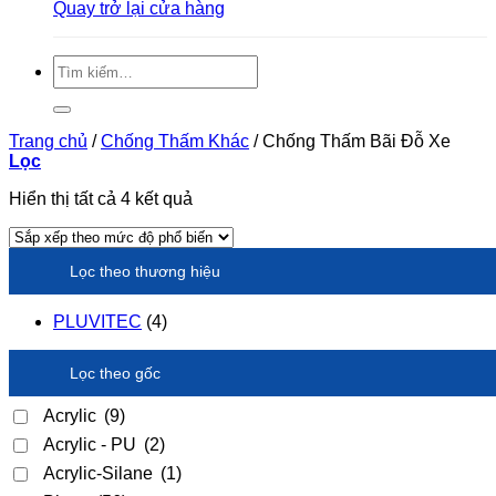
Quay trở lại cửa hàng
Tìm
kiếm:
Trang chủ
/
Chống Thấm Khác
/
Chống Thấm Bãi Đỗ Xe
Lọc
Đã
Hiển thị tất cả 4 kết quả
sắp
xếp
theo
Lọc theo thương hiệu
xếp
hạng
trung
PLUVITEC
(4)
bình
Lọc theo gốc
Acrylic
(9)
Acrylic - PU
(2)
Acrylic-Silane
(1)