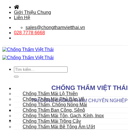
Bỏ
qua
Giới Thiệu Chung
nội
Liên Hệ
dung
sales@chongthamvietthai.vn
028 7778 6668
Tìm
kiếm:
DANH MỤC SẢN PHẨM
CHỐNG THẤM VIỆT THÁI
Mái
Chống Thấm Mái Lộ Thiên
Chống Thấm Mái Phủ Bảo Vệ
THI CÔNG CHỐNG THẤM CHUYÊN NGHIỆP
Chống Thấm, Chống Nóng Mái
Chống Thấm Ban Công, Sênô
Chống Thấm Mái Tôn, Gạch, Kính, Inox
Chống Thấm Mái Trồng Cây
Chống Thấm Mái Bê Tông Ẩm Ướt