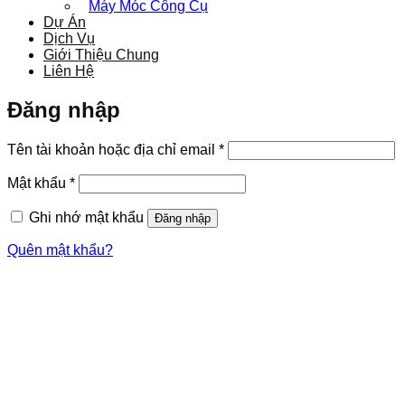
Máy Móc Công Cụ
Dự Án
Dịch Vụ
Giới Thiệu Chung
Liên Hệ
Đăng nhập
Bắt
Tên tài khoản hoặc địa chỉ email
*
buộc
Bắt
Mật khẩu
*
buộc
Ghi nhớ mật khẩu
Đăng nhập
Quên mật khẩu?