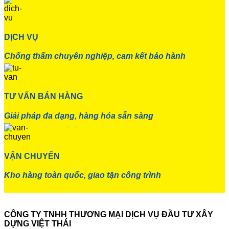
DỊCH VỤ
Chống thấm chuyên nghiệp, cam kết bảo hành
TƯ VẤN BÁN HÀNG
Giải pháp đa dạng, hàng hóa sẵn sàng
VẬN CHUYỂN
Kho hàng toàn quốc, giao tận công trình
CÔNG TY TNHH THƯƠNG MẠI DỊCH VỤ ĐẦU TƯ XÂY
DỰNG VIỆT THÁI