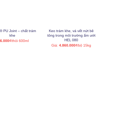
+
® PU Joint – chất trám
Keo trám khe, vá vết nứt bê
khe
tông trong môi trường ẩm ướt
HEL 080
6.000
₫
/thỏi 600ml
Giá:
4.860.000
₫
/bộ 15kg