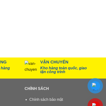
ÀNG
VẬN CHUYỂN
, hàng
Kho hàng toàn quốc, giao
tận công trình
CHÍNH SÁCH
Chính sách bảo mật