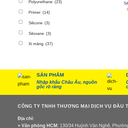
S
Polyurethane
(23)
Si
X
Primer
(14)
Silicone
(3)
Siloxane
(3)
Xi măng
(37)
SẢN PHẨM
Nhập khẩu Châu Âu, nguồn
gốc rõ ràng
CÔNG TY TNHH THƯƠNG MẠI DỊCH VỤ ĐẦU T
Địa chỉ:
+ Văn phòng HCM:
130/34 Huỳnh Văn Nghệ, Phường