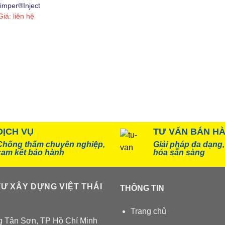
iloxane
(3)
limper®Inject
Giá: liên hệ
i măng
(37)
DỊCH VỤ
TƯ VẤN BÁN H
Chống thấm chuyên nghiệp,
Giải pháp đa dạng
cam kết bảo hành
hóa sẵn sàng
Ư XÂY DỰNG VIỆT THÁI
THÔNG TIN
Trang chủ
 Tân Sơn, TP Hồ Chí Minh