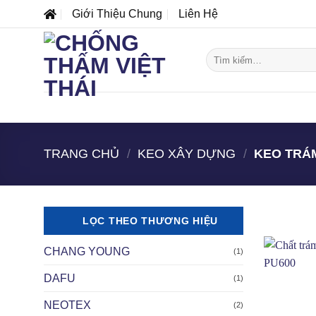
Bỏ
Giới Thiệu Chung
Liên Hệ
qua
nội
Tìm
dung
kiếm:
DANH MỤC SẢN PHẨM
MÁI
BỂ
TRANG CHỦ
/
KEO XÂY DỰNG
/
KEO TRÁM
LỌC THEO THƯƠNG HIỆU
CHANG YOUNG
(1)
A
DAFU
(1)
A
NEOTEX
(2)