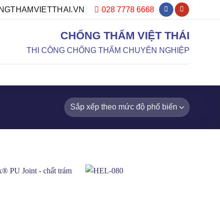
028 7778 6668
GTHAMVIETTHAI.VN
CHỐNG THẤM VIỆT THÁI
THI CÔNG CHỐNG THẤM CHUYÊN NGHIỆP
DỰ ÁN
DỊCH VỤ
TƯ VẤN