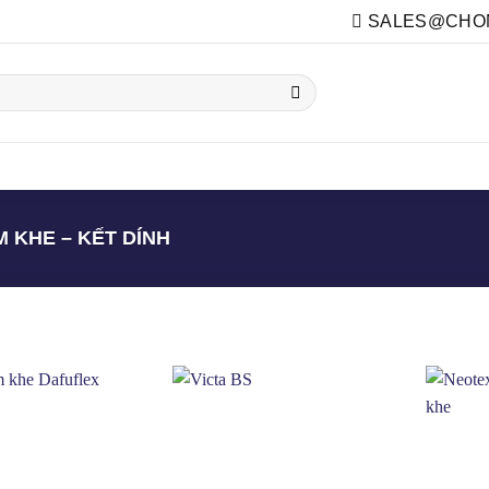
SALES@CHON
HẦM
TOILET
TƯỜNG
KHÁC
SỬA CHỮA
 KHE – KẾT DÍNH
crylic
(9)
crylic - PU
(2)