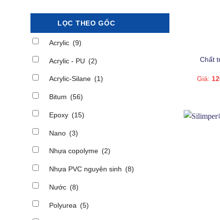
A
B
LỌC THEO GỐC
E
+
Acrylic
(9)
Chất t
N
Acrylic - PU
(2)
Giá:
12
Acrylic-Silane
(1)
N
Bitum
(56)
N
Epoxy
(15)
N
Nano
(3)
P
Nhựa copolyme
(2)
P
Nhựa PVC nguyên sinh
(8)
P
Nước
(8)
S
Polyurea
(5)
+