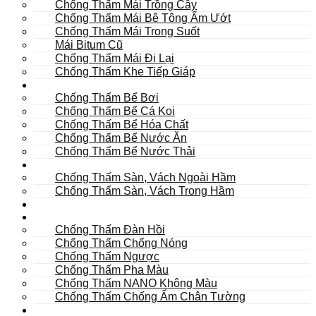
Chống Thấm Mái Trồng Cây
Chống Thấm Mái Bê Tông Ẩm Ướt
Chống Thấm Mái Trong Suốt
Mái Bitum Cũ
Chống Thấm Mái Đi Lại
Chống Thấm Khe Tiếp Giáp
Bể
Chống Thấm Bể Bơi
Chống Thấm Bể Cá Koi
Chống Thấm Bể Hóa Chất
Chống Thấm Bể Nước Ăn
Chống Thấm Bể Nước Thải
Hầm
Chống Thấm Sàn, Vách Ngoài Hầm
Chống Thấm Sàn, Vách Trong Hầm
TOILET
Tường
Chống Thấm Đàn Hồi
Chống Thấm Chống Nóng
Chống Thấm Ngược
Chống Thấm Pha Màu
Chống Thấm NANO Không Màu
Chống Thấm Chống Ẩm Chân Tường
Khác