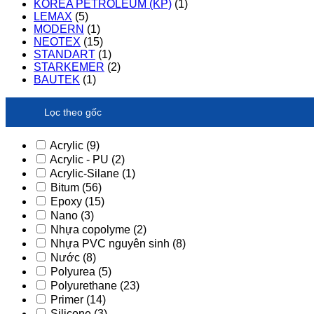
KOREA PETROLEUM (KP)
(1)
LEMAX
(5)
MODERN
(1)
NEOTEX
(15)
STANDART
(1)
STARKEMER
(2)
BAUTEK
(1)
Lọc theo gốc
Acrylic
(9)
Acrylic - PU
(2)
Acrylic-Silane
(1)
Bitum
(56)
Epoxy
(15)
Nano
(3)
Nhựa copolyme
(2)
Nhựa PVC nguyên sinh
(8)
Nước
(8)
Polyurea
(5)
Polyurethane
(23)
Primer
(14)
Silicone
(3)