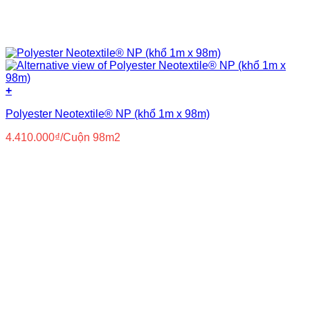
+
Polyester Neotextile® NP (khổ 1m x 98m)
4.410.000
₫
/Cuộn 98m2