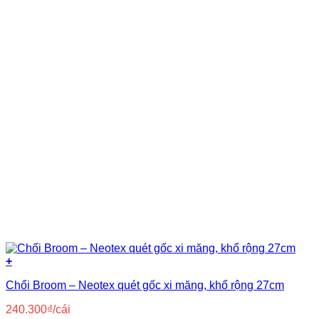
+
Chổi Broom – Neotex quét gốc xi măng, khổ rộng 27cm
240.300
₫
/cái