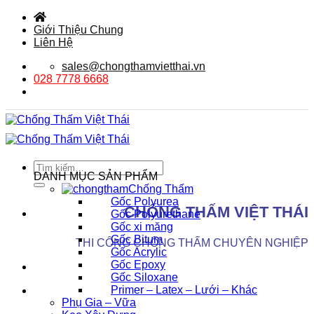
Bỏ
qua
Giới Thiệu Chung
nội
Liên Hệ
dung
sales@chongthamvietthai.vn
028 7778 6668
Tìm
DANH MỤC SẢN PHẨM
kiếm:
Chống Thấm
Gốc Polyurea
CHỐNG THẤM VIỆT THÁI
Gốc Polyurethane
Gốc xi măng
Gốc Bitum
THI CÔNG CHỐNG THẤM CHUYÊN NGHIỆP
Gốc Acrylic
Gốc Epoxy
Gốc Siloxane
Primer – Latex – Lưới – Khác
Phụ Gia – Vữa