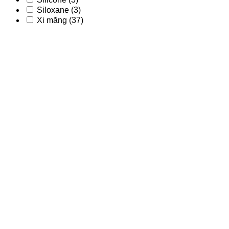
Siloxane
(3)
Xi măng
(37)
Acrylic
(9)
Acrylic - PU
(2)
Acrylic-Silane
(1)
Bitum
(56)
Epoxy
(15)
Nano
(3)
Nhựa copolyme
(2)
Nhựa PVC nguyên sinh
(8)
Nước
(8)
Polyurea
(5)
Polyurethane
(23)
Primer
(14)
Silicone
(3)
Siloxane
(3)
Xi măng
(37)