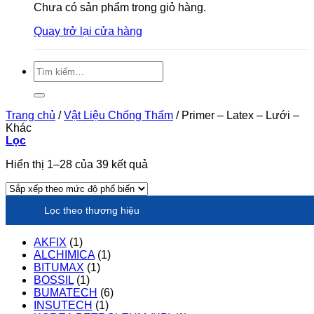
Chưa có sản phẩm trong giỏ hàng.
Quay trở lại cửa hàng
Tìm
kiếm:
Trang chủ
/
Vật Liệu Chống Thấm
/
Primer – Latex – Lưới –
Khác
Lọc
Đã
Hiển thị 1–28 của 39 kết quả
sắp
xếp
theo
Lọc theo thương hiệu
xếp
hạng
trung
AKFIX
(1)
bình
ALCHIMICA
(1)
BITUMAX
(1)
BOSSIL
(1)
BUMATECH
(6)
INSUTECH
(1)