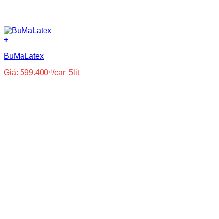
+
BuMaLatex
Giá:
599.400
₫
/can 5lit