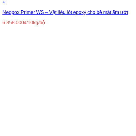
+
Neopox Primer WS – Vật liệu lót epoxy cho bề mặt ẩm ướt
6.858.000
₫
/10kg/bộ