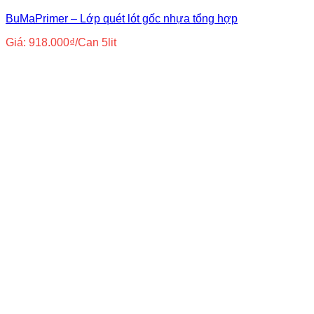
BuMaPrimer – Lớp quét lót gốc nhựa tổng hợp
Giá:
918.000
₫
/Can 5lit