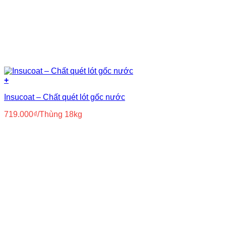
+
Insucoat – Chất quét lót gốc nước
719.000
₫
/Thùng 18kg