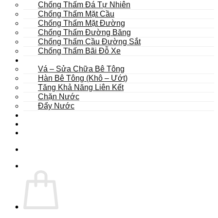
Chống Thấm Đá Tự Nhiên
Chống Thấm Mặt Cầu
Chống Thấm Mặt Đường
Chống Thấm Đường Băng
Chống Thấm Cầu Đường Sắt
Chống Thấm Bãi Đỗ Xe
Sửa Chữa
Vá – Sửa Chữa Bê Tông
Hàn Bê Tông (Khô – Ướt)
Tăng Khả Năng Liên Kết
Chặn Nước
Đẩy Nước
Dự Án
Dịch Vụ
Tư Vấn