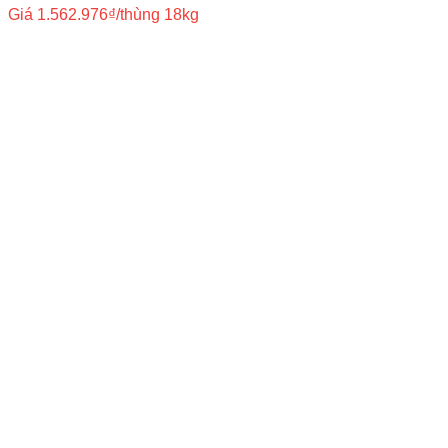
Giá
1.562.976
₫
/thùng 18kg