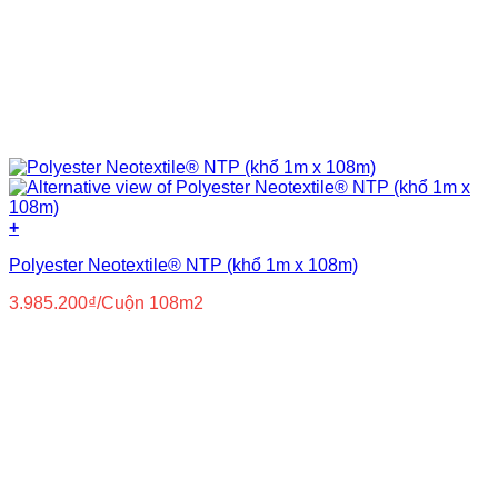
+
Polyester Neotextile® NTP (khổ 1m x 108m)
3.985.200
₫
/Cuộn 108m2