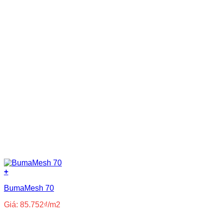
+
BumaMesh 70
Giá:
85.752
₫
/m2