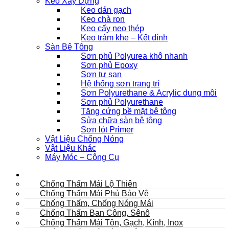
Keo Xây Dựng
Keo dán gạch
Keo chà ron
Keo cấy neo thép
Keo trám khe – Kết dính
Sàn Bê Tông
Sơn phủ Polyurea khô nhanh
Sơn phủ Epoxy
Sơn tự san
Hệ thống sơn trang trí
Sơn Polyurethane & Acrylic dung môi
Sơn phủ Polyurethane
Tăng cứng bề mặt bê tông
Sửa chữa sàn bê tông
Sơn lót Primer
Vật Liệu Chống Nóng
Vật Liệu Khác
Máy Móc – Công Cụ
Mái
Chống Thấm Mái Lộ Thiên
Chống Thấm Mái Phủ Bảo Vệ
Chống Thấm, Chống Nóng Mái
Chống Thấm Ban Công, Sênô
Chống Thấm Mái Tôn, Gạch, Kính, Inox