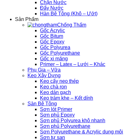
Chặn Nước
Đẩy Nước
Hàn Bê Tông (Khô – Ướt)
Sản Phẩm
Chống Thấm
Gốc Acrylic
Gốc Bitum
Gốc Epoxy
Gốc Polyurea
Gốc Polyurethane
Gốc xi măng
Primer – Latex – Lưới – Khác
Phụ Gia – Vữa
Keo Xây Dựng
Keo cấy neo thép
Keo chà ron
Keo dán gạch
Keo trám khe – Kết dính
Sàn Bê Tông
Sơn lót Primer
Sơn phủ Epoxy
Sơn phủ Polyurea khô nhanh
Sơn phủ Polyurethane
Sơn Polyurethane & Acrylic dung môi
Sơn tự san