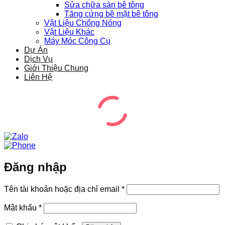
Sửa chữa sàn bê tông
Tăng cứng bề mặt bê tông
Vật Liệu Chống Nóng
Vật Liệu Khác
Máy Móc Công Cụ
Dự Án
Dịch Vụ
Giới Thiệu Chung
Liên Hệ
Đăng nhập
Bắt
Tên tài khoản hoặc địa chỉ email
*
buộc
Bắt
Mật khẩu
*
buộc