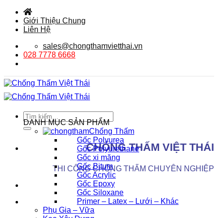
Bỏ
qua
Giới Thiệu Chung
nội
Liên Hệ
dung
sales@chongthamvietthai.vn
028 7778 6668
Tìm
DANH MỤC SẢN PHẨM
kiếm:
Chống Thấm
Gốc Polyurea
CHỐNG THẤM VIỆT THÁI
Gốc Polyurethane
Gốc xi măng
Gốc Bitum
THI CÔNG CHỐNG THẤM CHUYÊN NGHIỆP
Gốc Acrylic
Gốc Epoxy
Gốc Siloxane
Primer – Latex – Lưới – Khác
Phụ Gia – Vữa