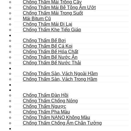
Chống Thấm Mái Trồng Cây
Chống Thấm Mái Bê Tông Ẩm Ướt
Chống Thấm Mái Trong Suốt
Mái Bitum Cũ
Chống Thấm Mái Đi Lại
Chống Thấm Khe Tiếp Giáp
Bể
Chống Thấm Bể Bơi
Chống Thấm Bể Cá Koi
Chống Thấm Bể Hóa Chất
Chống Thấm Bể Nước Ăn
Chống Thấm Bể Nước Thải
Hầm
Chống Thấm Sàn, Vách Ngoài Hầm
Chống Thấm Sàn, Vách Trong Hầm
TOILET
Tường
Chống Thấm Đàn Hồi
Chống Thấm Chống Nóng
Chống Thấm Ngược
Chống Thấm Pha Màu
Chống Thấm NANO Không Màu
Chống Thấm Chống Ẩm Chân Tường
Khác