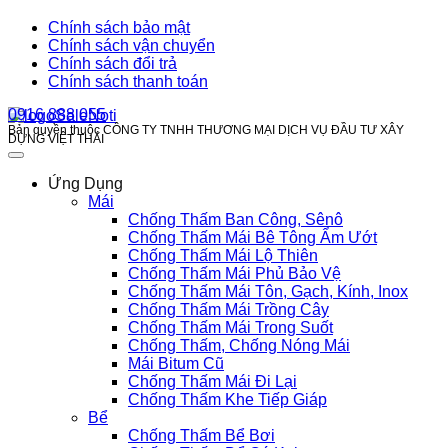
Chính sách bảo mật
Chính sách vận chuyển
Chính sách đổi trả
Chính sách thanh toán
0916 888 055
Bản quyền thuộc CÔNG TY TNHH THƯƠNG MẠI DỊCH VỤ ĐẦU TƯ XÂY
DỰNG VIỆT THÁI
Ứng Dụng
Mái
Chống Thấm Ban Công, Sênô
Chống Thấm Mái Bê Tông Ẩm Ướt
Chống Thấm Mái Lộ Thiên
Chống Thấm Mái Phủ Bảo Vệ
Chống Thấm Mái Tôn, Gạch, Kính, Inox
Chống Thấm Mái Trồng Cây
Chống Thấm Mái Trong Suốt
Chống Thấm, Chống Nóng Mái
Mái Bitum Cũ
Chống Thấm Mái Đi Lại
Chống Thấm Khe Tiếp Giáp
Bể
Chống Thấm Bể Bơi