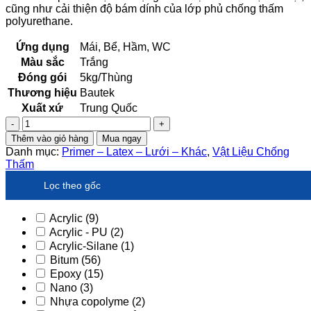
cũng như cải thiện độ bám dính của lớp phủ chống thấm
polyurethane.
Ứng dụng
Mái, Bể, Hầm, WC
Màu sắc
Trắng
Đóng gói
5kg/Thùng
Thương hiệu
Bautek
Xuất xứ
Trung Quốc
Chất
quét
Thêm vào giỏ hàng
Mua ngay
lót
Danh mục:
Primer – Latex – Lưới – Khác
,
Vật Liệu Chống
bê
Thấm
tông
Bautek
Lọc theo gốc
PU
Primer
Acrylic
(9)
–
Acrylic - PU
(2)
5Kg/Thùng
Acrylic-Silane
(1)
số
lượng
Bitum
(56)
Epoxy
(15)
Nano
(3)
Nhựa copolyme
(2)