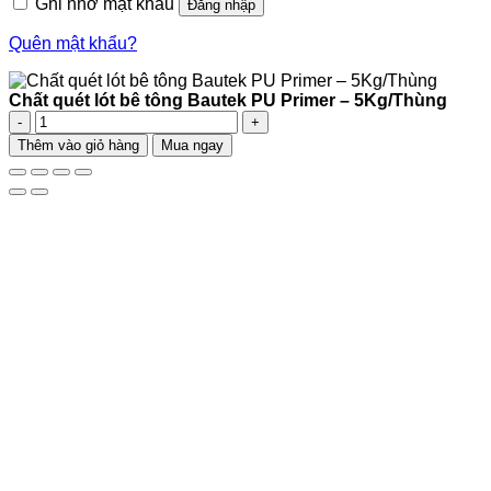
Ghi nhớ mật khẩu
Đăng nhập
Quên mật khẩu?
Chất quét lót bê tông Bautek PU Primer – 5Kg/Thùng
Chất
quét
Thêm vào giỏ hàng
Mua ngay
lót
bê
tông
Bautek
PU
Primer
–
5Kg/Thùng
số
lượng