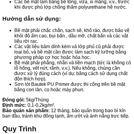
Các bề mặt làm bằng bê tông, vữa, xi măng, v.v., trước
khi được phủ lớp chống thấm polyurethane hệ nước.
Hướng dẫn sử dụng:
Bề mặt phải chắc chắn, sạch sẽ, khô ráo, được bảo vệ
khỏi độ ẩm cao, bụi bẩn , dầu mỡ, chất bẩn và các vật
liệu rời rạc.
Các vật liệu bám dính kém và lớp phủ cũ phải được
loại bỏ, và bề mặt cần được làm sạch kỹ lưỡng bằng
phương pháp cơ học hoặc hóa học.
Bề mặt phải phẳng, nhẵn và liền mạch (tức là không có
lỗ hổng, vết nứt, rãnh, v.v.). Nếu không, chúng cần
được xử lý đúng cách (ví dụ: bằng cách sử dụng chất
độn thích hợp).
Sơn lót Bautek PU Primer được thi công trên bề mặt
bằng con lăn, cọ hoặc máy phun.
Đóng gói:
5kg/Thùng
Định mức:
0,1-0,2kg/m².
Bảo quản sản phẩm:
12 tháng, bảo quản trong bao bì kín
ban đầu, tránh khu đông lạnh, ẩm ướt và ánh nắng trực tiếp.
Quy Trình