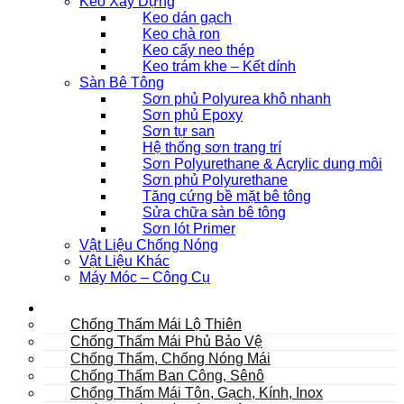
Keo Xây Dựng
Keo dán gạch
Keo chà ron
Keo cấy neo thép
Keo trám khe – Kết dính
Sàn Bê Tông
Sơn phủ Polyurea khô nhanh
Sơn phủ Epoxy
Sơn tự san
Hệ thống sơn trang trí
Sơn Polyurethane & Acrylic dung môi
Sơn phủ Polyurethane
Tăng cứng bề mặt bê tông
Sửa chữa sàn bê tông
Sơn lót Primer
Vật Liệu Chống Nóng
Vật Liệu Khác
Máy Móc – Công Cụ
Mái
Chống Thấm Mái Lộ Thiên
Chống Thấm Mái Phủ Bảo Vệ
Chống Thấm, Chống Nóng Mái
Chống Thấm Ban Công, Sênô
Chống Thấm Mái Tôn, Gạch, Kính, Inox