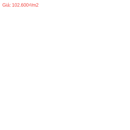
Giá:
102.600
₫
/m2