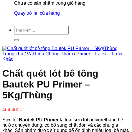
Chưa có sản phẩm trong giỏ hàng.
Quay trở lại cửa hàng
Tìm
kiếm:
Trang chủ
/
Vật Liệu Chống Thấm
/
Primer – Latex – Lưới –
Khác
Chất quét lót bê tông
Bautek PU Primer –
5Kg/Thùng
464.400
₫
Sơn lót
Bautek PU Primer
là loại sơn lót polyurethane hệ
nước chuyên dụng, có bổ sung chất độn và các phụ gia
khác. Sản phẩm được sử dụng để ổn định nhiều loại bề mặt,