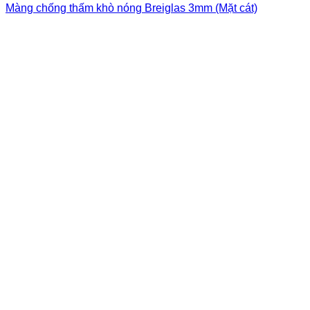
Màng chống thấm khò nóng Breiglas 3mm (Mặt cát)