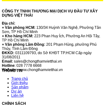
CÔNG TY TNHH THƯƠNG MẠI DỊCH VỤ ĐẦU TƯ XÂY
DỰNG VIỆT THÁI
Địa chỉ:
+ Văn phòng HCM:
130/34 Huỳnh Văn Nghệ, Phường Tân
Sơn, TP Hồ Chí Minh
+ Kho hàng HCM:
223 Phan Huy Ích, Phường An Hội Tây,
TP Hồ Chí Minh
+ Văn phòng Lâm Đồng:
201 Phạm Hùng, phường Phú
Thủy, Tỉnh Lâm Đồng
ĐKKD:
0311109793
, do Sở KHĐT TP.HCM Cấp ngày
31/08/2011
Email:
sales@chongthamvietthai.vn
Hotline
: 028 7778 6668
Website:
www.chongthamvietthai.vn
THÔNG TIN
Trang chủ
Giới thiệu
Sản phẩm
Dự án
Liên hệ
CHÍNH SÁCH