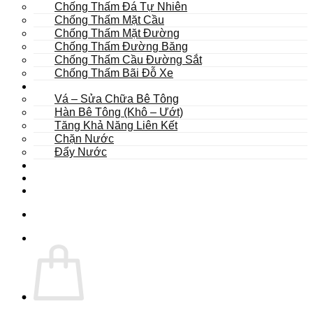
Chống Thấm Đá Tự Nhiên
Chống Thấm Mặt Cầu
Chống Thấm Mặt Đường
Chống Thấm Đường Băng
Chống Thấm Cầu Đường Sắt
Chống Thấm Bãi Đỗ Xe
Sửa Chữa
Vá – Sửa Chữa Bê Tông
Hàn Bê Tông (Khô – Ướt)
Tăng Khả Năng Liên Kết
Chặn Nước
Đẩy Nước
Dự Án
Dịch Vụ
Tư Vấn