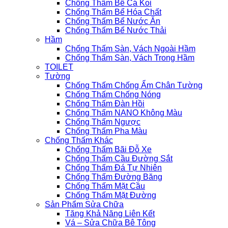
Chống Thấm Bể Cá Koi
Chống Thấm Bể Hóa Chất
Chống Thấm Bể Nước Ăn
Chống Thấm Bể Nước Thải
Hầm
Chống Thấm Sàn, Vách Ngoài Hầm
Chống Thấm Sàn, Vách Trong Hầm
TOILET
Tường
Chống Thấm Chống Ẩm Chân Tường
Chống Thấm Chống Nóng
Chống Thấm Đàn Hồi
Chống Thấm NANO Không Màu
Chống Thấm Ngược
Chống Thấm Pha Màu
Chống Thấm Khác
Chống Thấm Bãi Đỗ Xe
Chống Thấm Cầu Đường Sắt
Chống Thấm Đá Tự Nhiên
Chống Thấm Đường Băng
Chống Thấm Mặt Cầu
Chống Thấm Mặt Đường
Sản Phẩm Sửa Chữa
Tăng Khả Năng Liên Kết
Vá – Sửa Chữa Bê Tông