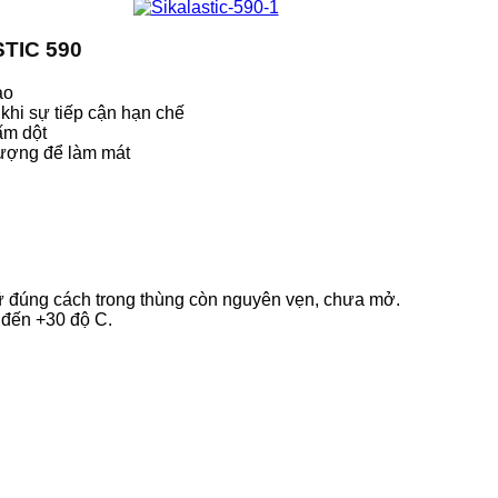
TIC 590
ạo
 khi sự tiếp cận hạn chế
hấm dột
lượng để làm mát
ữ đúng cách trong thùng còn nguyên vẹn, chưa mở.
C đến +30 độ C.