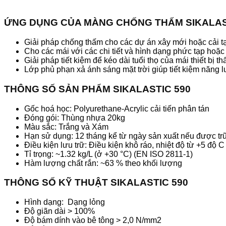
ỨNG DỤNG CỦA MÀNG CHỐNG THẤM SIKALAS
Giải pháp chống thấm cho các dự án xây mới hoặc cải t
Cho các mái với các chi tiết và hình dạng phức tạp hoặc
Giải pháp tiết kiệm để kéo dài tuổi thọ của mái thiết bị t
Lớp phủ phạn xả ánh sáng mặt trời giúp tiết kiệm năng 
THÔNG SỐ
SẢN PHẨM SIKALASTIC 590
Gốc hoá học: Polyurethane-Acrylic cải tiến phân tán
Đóng gói: Thùng nhựa 20kg
Màu sắc: Trắng và Xám
Hạn sử dụng: 12 tháng kể từ ngày sản xuất nếu được tr
Điều kiện lưu trữ: Điều kiện khô ráo, nhiệt độ từ +5 độ 
Tỉ trọng: ~1.32 kg/L (ở +30 °C) (EN ISO 2811-1)
Hàm lượng chất rắn: ~63 % theo khối lượng
THÔNG SỐ KỸ THUẬT SIKALASTIC 590
Hình dạng: Dạng lỏng
Độ giãn dài > 100%
Độ bám dính vào bê tông > 2,0 N/mm2