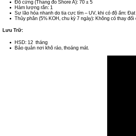
Độ cứng (Thang đo Shore A): 70 ± 5
Hàm lượng rắn: 1
Sự lão hóa nhanh do tia cực tím – UV, khi có độ ẩm: Đạt
Thủy phân (5% KOH, chu kỳ 7 ngày): Không có thay đổi 
Lưu Trữ:
HSD: 12 tháng
Bảo quản nơi khô ráo, thoáng mát.