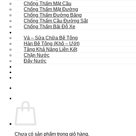
Chống Thấm Mặt Cầu
Chống Thấm Mặt Đường
Chống Thấm Đường Băng
Chống Thấm Cầu Đường Sắt
Chống Thấm Bãi Đỗ Xe
Sửa Chữa
Vá – Sửa Chữa Bê Tông
Hàn Bê Tông (Khô – Ướt)
Tăng Khả Năng Liên Kết
Chặn Nước
Đẩy Nước
Dự Án
Dịch Vụ
Tư Vấn
Chưa có sản phẩm trong giỏ hàng.