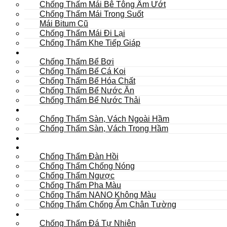
Chống Thấm Mái Bê Tông Ẩm Ướt
Chống Thấm Mái Trong Suốt
Mái Bitum Cũ
Chống Thấm Mái Đi Lại
Chống Thấm Khe Tiếp Giáp
Bể
Chống Thấm Bể Bơi
Chống Thấm Bể Cá Koi
Chống Thấm Bể Hóa Chất
Chống Thấm Bể Nước Ăn
Chống Thấm Bể Nước Thải
Hầm
Chống Thấm Sàn, Vách Ngoài Hầm
Chống Thấm Sàn, Vách Trong Hầm
TOILET
Tường
Chống Thấm Đàn Hồi
Chống Thấm Chống Nóng
Chống Thấm Ngược
Chống Thấm Pha Màu
Chống Thấm NANO Không Màu
Chống Thấm Chống Ẩm Chân Tường
Khác
Chống Thấm Đá Tự Nhiên