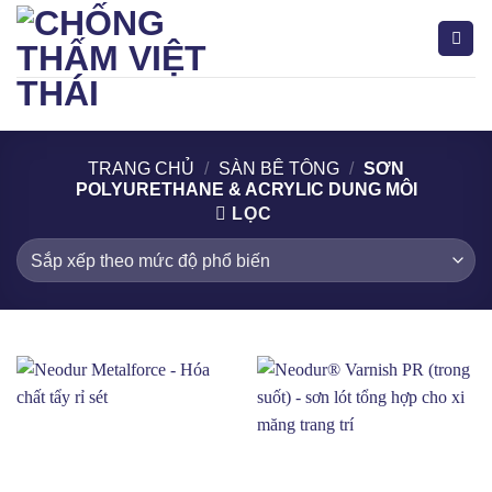
Bỏ
qua
nội
dung
Tìm
kiếm:
TRANG CHỦ
/
SÀN BÊ TÔNG
/
SƠN
POLYURETHANE & ACRYLIC DUNG MÔI
LỌC
Acrylic
(9)
Acrylic - PU
(2)
Acrylic-Silane
(1)