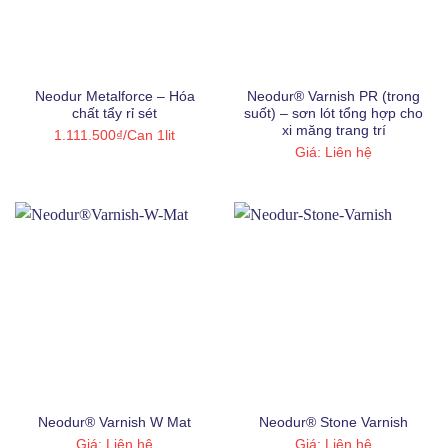
Bitum
(56)
Epoxy
(15)
Neodur Metalforce – Hóa
Neodur® Varnish PR (trong
Nano
(3)
chất tẩy rỉ sét
suốt) – sơn lót tổng hợp cho
xi măng trang trí
1.111.500
₫
/Can 1lit
Nhựa copolyme
(2)
Giá: Liên hệ
Nhựa PVC nguyên sinh
(8)
Nước
(8)
Polyurea
(5)
Polyurethane
(23)
Primer
(14)
Silicone
(3)
Neodur® Varnish W Mat
Neodur® Stone Varnish
Siloxane
(3)
Giá: Liên hệ
Giá: Liên hệ