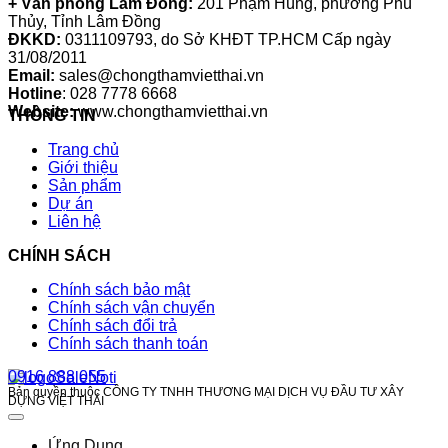
+ Văn phòng Lâm Đồng:
201 Phạm Hùng, phường Phú
Thủy, Tỉnh Lâm Đồng
ĐKKD:
0311109793
, do Sở KHĐT TP.HCM Cấp ngày
31/08/2011
Email:
sales@chongthamvietthai.vn
Hotline
: 028 7778 6668
Website:
www.chongthamvietthai.vn
THÔNG TIN
Trang chủ
Giới thiệu
Sản phẩm
Dự án
Liên hệ
CHÍNH SÁCH
Chính sách bảo mật
Chính sách vận chuyển
Chính sách đổi trả
Chính sách thanh toán
0916 888 055
Bản quyền thuộc CÔNG TY TNHH THƯƠNG MẠI DỊCH VỤ ĐẦU TƯ XÂY
DỰNG VIỆT THÁI
Ứng Dụng