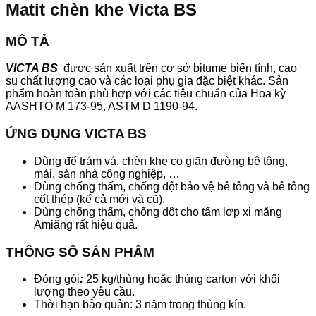
Matit chèn khe Victa BS
MÔ TẢ
VICTA BS
được sản xuất trên cơ sở bitume biến tính, cao
su chất lượng cao và các loại phụ gia đặc biệt khác. Sản
phẩm hoàn toàn phù hợp với các tiêu chuẩn của Hoa kỳ
AASHTO M 173-95, ASTM D 1190-94.
ỨNG DỤNG VICTA BS
Dùng để trám vá, chèn khe co giãn đường bê tông,
mái, sàn nhà công nghiệp, …
Dùng chống thấm, chống dột bảo vệ bê tông và bê tông
cốt thép (kể cả mới và cũ).
Dùng chống thấm, chống dột cho tấm lợp xi măng
Amiăng rất hiệu quả.
THÔNG SỐ SẢN PHẨM
Đóng gói
:
25 kg/thùng hoặc thùng carton với khối
lượng theo yêu cầu.
Thời hạn bảo quản: 3 năm trong thùng kín.