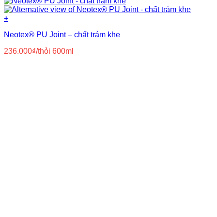
+
Neotex® PU Joint – chất trám khe
236.000
₫
/thỏi 600ml