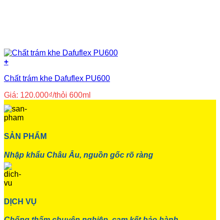
+
Chất trám khe Dafuflex PU600
Giá:
120.000
₫
/thỏi 600ml
SẢN PHẨM
Nhập khẩu Châu Âu, nguồn gốc rõ ràng
DỊCH VỤ
Chống thấm chuyên nghiệp, cam kết bảo hành