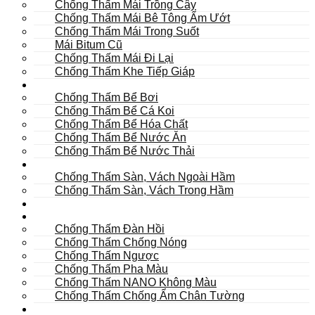
Chống Thấm Mái Trồng Cây
Chống Thấm Mái Bê Tông Ẩm Ướt
Chống Thấm Mái Trong Suốt
Mái Bitum Cũ
Chống Thấm Mái Đi Lại
Chống Thấm Khe Tiếp Giáp
Bể
Chống Thấm Bể Bơi
Chống Thấm Bể Cá Koi
Chống Thấm Bể Hóa Chất
Chống Thấm Bể Nước Ăn
Chống Thấm Bể Nước Thải
Hầm
Chống Thấm Sàn, Vách Ngoài Hầm
Chống Thấm Sàn, Vách Trong Hầm
TOILET
Tường
Chống Thấm Đàn Hồi
Chống Thấm Chống Nóng
Chống Thấm Ngược
Chống Thấm Pha Màu
Chống Thấm NANO Không Màu
Chống Thấm Chống Ẩm Chân Tường
Khác