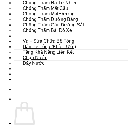
Chống Thấm Đá Tự Nhiên
Chống Thấm Mặt Cầu
Chống Thấm Mặt Đường
Chống Thấm Đường Băng
Chống Thấm Cầu Đường Sắt
Chống Thấm Bãi Đỗ Xe
Sửa Chữa
Vá – Sửa Chữa Bê Tông
Hàn Bê Tông (Khô – Ướt)
Tăng Khả Năng Liên Kết
Chặn Nước
Đẩy Nước
Dự Án
Dịch Vụ
Tư Vấn