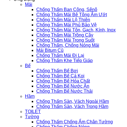
Mái
Chống Thấm Ban Công, Sênô
Chống Thấm Mái Bê Tông Ẩm Ướt
Chống Thấm Mái Lộ Thiên
Chống Thấm Mái Phủ Bảo Vệ
Chống Thấm Mái Tôn, Gạch, Kính, Inox
Chống Thấm Mái Trồng Cây
Chống Thấm Mái Trong Suốt
Chống Thấm, Chống Nóng Mái
Mái Bitum Cũ
Chống Thấm Mái Đi Lại
Chống Thấm Khe Tiếp Giáp
Bể
Chống Thấm Bể Bơi
Chống Thấm Bể Cá Koi
Chống Thấm Bể Hóa Chất
Chống Thấm Bể Nước Ăn
Chống Thấm Bể Nước Thải
Hầm
Chống Thấm Sàn, Vách Ngoài Hầm
Chống Thấm Sàn, Vách Trong Hầm
TOILET
Tường
Chống Thấm Chống Ẩm Chân Tường
Chống Thấm Chống Nóng