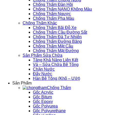
Chống Thấm Đàn Hồi
Chống Thấm NANO Không Màu
Chống Thấm Ngược
Chống Thấm Pha Màu
Chống Thấm Khác
Chống Thấm Bãi Đỗ Xe
Chống Thấm Cầu Đường Sắt
Chống Thấm Đá Tự Nhiên
Chống Thấm Đường Băng
Chống Thấm Mặt Cầu
Chống Thấm Mặt Đường
Sản Phẩm Sửa Chữa
Tăng Khả Năng Liên Kết
Vá – Sửa Chữa Bê Tông
Chặn Nước
Đẩy Nước
Hàn Bê Tông (Khô – Ướt)
Sản Phẩm
Chống Thấm
Gốc Acrylic
Gốc Bitum
Gốc Epoxy
Gốc Polyurea
Gốc Polyurethane