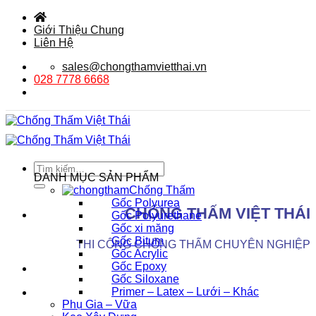
Bỏ
qua
Giới Thiệu Chung
nội
Liên Hệ
dung
sales@chongthamvietthai.vn
028 7778 6668
Tìm
DANH MỤC SẢN PHẨM
kiếm:
Chống Thấm
Gốc Polyurea
CHỐNG THẤM VIỆT THÁI
Gốc Polyurethane
Gốc xi măng
Gốc Bitum
THI CÔNG CHỐNG THẤM CHUYÊN NGHIỆP
Gốc Acrylic
Gốc Epoxy
Gốc Siloxane
Primer – Latex – Lưới – Khác
Phụ Gia – Vữa