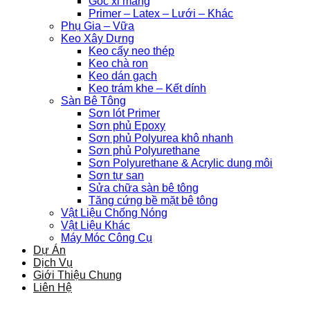
Gốc xi măng
Primer – Latex – Lưới – Khác
Phụ Gia – Vữa
Keo Xây Dựng
Keo cấy neo thép
Keo chà ron
Keo dán gạch
Keo trám khe – Kết dính
Sàn Bê Tông
Sơn lót Primer
Sơn phủ Epoxy
Sơn phủ Polyurea khô nhanh
Sơn phủ Polyurethane
Sơn Polyurethane & Acrylic dung môi
Sơn tự san
Sửa chữa sàn bê tông
Tăng cứng bề mặt bê tông
Vật Liệu Chống Nóng
Vật Liệu Khác
Máy Móc Công Cụ
Dự Án
Dịch Vụ
Giới Thiệu Chung
Liên Hệ