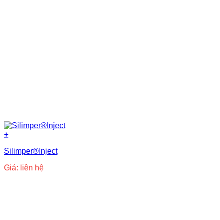
+
Silimper®Inject
Giá: liên hệ