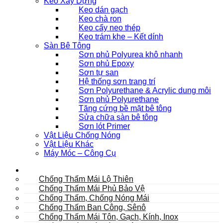
Keo Xây Dựng
Keo dán gạch
Keo chà ron
Keo cấy neo thép
Keo trám khe – Kết dính
Sàn Bê Tông
Sơn phủ Polyurea khô nhanh
Sơn phủ Epoxy
Sơn tự san
Hệ thống sơn trang trí
Sơn Polyurethane & Acrylic dung môi
Sơn phủ Polyurethane
Tăng cứng bề mặt bê tông
Sửa chữa sàn bê tông
Sơn lót Primer
Vật Liệu Chống Nóng
Vật Liệu Khác
Máy Móc – Công Cụ
Mái
Chống Thấm Mái Lộ Thiên
Chống Thấm Mái Phủ Bảo Vệ
Chống Thấm, Chống Nóng Mái
Chống Thấm Ban Công, Sênô
Chống Thấm Mái Tôn, Gạch, Kính, Inox