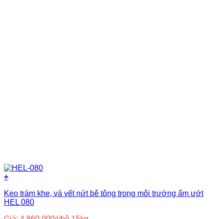
+
Keo trám khe, vá vết nứt bê tông trong môi trường ẩm ướt
HEL 080
Giá:
4.860.000
₫
/bộ 15kg