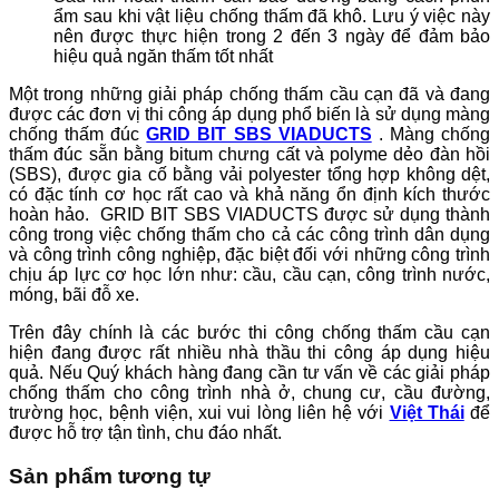
ẩm sau khi vật liệu chống thấm đã khô. Lưu ý việc này
nên được thực hiện trong 2 đến 3 ngày để đảm bảo
hiệu quả ngăn thấm tốt nhất
Một trong những giải pháp chống thấm cầu cạn đã và đang
được các đơn vị thi công áp dụng phổ biến là sử dụng màng
chống thấm đúc
GRID BIT SBS VIADUCTS
. Màng chống
thấm đúc sẵn bằng bitum chưng cất và polyme dẻo đàn hồi
(SBS), được gia cố bằng vải polyester tổng hợp không dệt,
có đặc tính cơ học rất cao và khả năng ổn định kích thước
hoàn hảo. GRID BIT SBS VIADUCTS được sử dụng thành
công trong việc chống thấm cho cả các công trình dân dụng
và công trình công nghiệp, đặc biệt đối với những công trình
chịu áp lực cơ học lớn như: cầu, cầu cạn, công trình nước,
móng, bãi đỗ xe.
Trên đây chính là các bước thi công
chống thấm cầu cạn
hiện đang được rất nhiều nhà thầu thi công áp dụng hiệu
quả. Nếu Quý khách hàng đang cần tư vấn về các giải pháp
chống thấm cho công trình nhà ở, chung cư, cầu đường,
trường học, bệnh viện, xui vui lòng liên hệ với
Việt Thái
để
được hỗ trợ tận tình, chu đáo nhất.
Sản phẩm tương tự