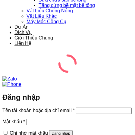
Tăng cứng bề mặt bê tông
Vật Liệu Chống Nóng
Vật Liệu Khác
Máy Móc Công Cụ
Dự Án
Dịch Vụ
Giới Thiệu Chung
Liên Hệ
Đăng nhập
Bắt
Tên tài khoản hoặc địa chỉ email
*
buộc
Bắt
Mật khẩu
*
buộc
Ghi nhớ mật khẩu
Đăng nhập