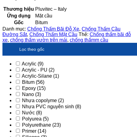
Thương hiệu
Pluvitec – Italy
Ứng dụng
Mặt cầu
Gốc
Bitum
Danh mục:
Chống Thấm Bãi Đỗ Xe
,
Chống Thấm Cầu
Đường Sắt
,
Chống Thấm Mặt Cầu
Thẻ:
Chống thấm bãi đỗ
xe
,
chống thấm vườn trên mái
,
chống thấmm cầu
Lọc theo gốc
Acrylic
(9)
Acrylic - PU
(2)
Acrylic-Silane
(1)
Bitum
(56)
Epoxy
(15)
Nano
(3)
Nhựa copolyme
(2)
Nhựa PVC nguyên sinh
(8)
Nước
(8)
Polyurea
(5)
Polyurethane
(23)
Primer
(14)