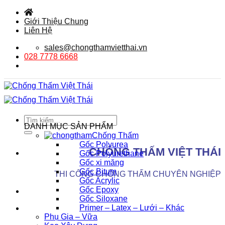
Bỏ
qua
Giới Thiệu Chung
nội
Liên Hệ
dung
sales@chongthamvietthai.vn
028 7778 6668
Tìm
DANH MỤC SẢN PHẨM
kiếm:
Chống Thấm
Gốc Polyurea
CHỐNG THẤM VIỆT THÁI
Gốc Polyurethane
Gốc xi măng
Gốc Bitum
THI CÔNG CHỐNG THẤM CHUYÊN NGHIỆP
Gốc Acrylic
Gốc Epoxy
Gốc Siloxane
Primer – Latex – Lưới – Khác
Phụ Gia – Vữa