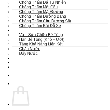
Chống Thấm Đá Tự Nhiên
Chống Thấm Mặt Cầu
Chống Thấm Mặt Đường
Chống Thấm Đường Băng
Chống Thấm Cầu Đường Sắt
Chống Thấm Bãi Đỗ Xe
Sửa Chữa
Vá – Sửa Chữa Bê Tông
Hàn Bê Tông (Khô – Ướt)
Tăng Khả Năng Liên Kết
Chặn Nước
Đẩy Nước
Dự Án
Dịch Vụ
Tư Vấn