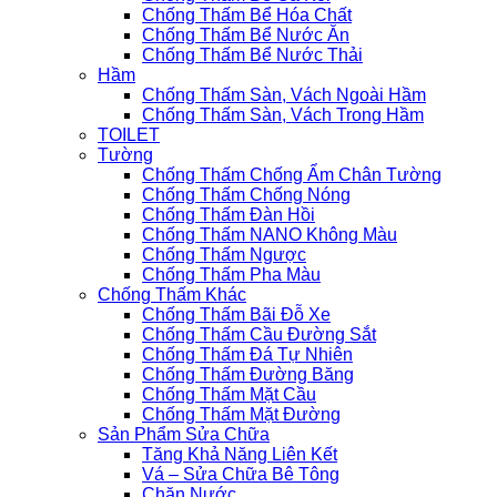
Chống Thấm Bể Hóa Chất
Chống Thấm Bể Nước Ăn
Chống Thấm Bể Nước Thải
Hầm
Chống Thấm Sàn, Vách Ngoài Hầm
Chống Thấm Sàn, Vách Trong Hầm
TOILET
Tường
Chống Thấm Chống Ẩm Chân Tường
Chống Thấm Chống Nóng
Chống Thấm Đàn Hồi
Chống Thấm NANO Không Màu
Chống Thấm Ngược
Chống Thấm Pha Màu
Chống Thấm Khác
Chống Thấm Bãi Đỗ Xe
Chống Thấm Cầu Đường Sắt
Chống Thấm Đá Tự Nhiên
Chống Thấm Đường Băng
Chống Thấm Mặt Cầu
Chống Thấm Mặt Đường
Sản Phẩm Sửa Chữa
Tăng Khả Năng Liên Kết
Vá – Sửa Chữa Bê Tông
Chặn Nước