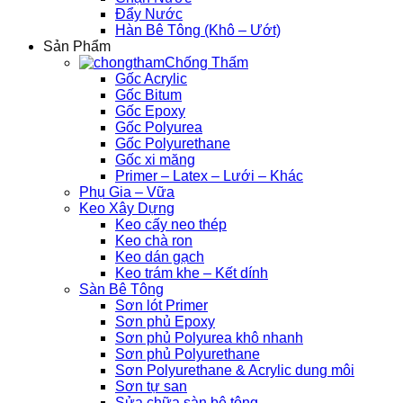
Đẩy Nước
Hàn Bê Tông (Khô – Ướt)
Sản Phẩm
Chống Thấm
Gốc Acrylic
Gốc Bitum
Gốc Epoxy
Gốc Polyurea
Gốc Polyurethane
Gốc xi măng
Primer – Latex – Lưới – Khác
Phụ Gia – Vữa
Keo Xây Dựng
Keo cấy neo thép
Keo chà ron
Keo dán gạch
Keo trám khe – Kết dính
Sàn Bê Tông
Sơn lót Primer
Sơn phủ Epoxy
Sơn phủ Polyurea khô nhanh
Sơn phủ Polyurethane
Sơn Polyurethane & Acrylic dung môi
Sơn tự san
Sửa chữa sàn bê tông