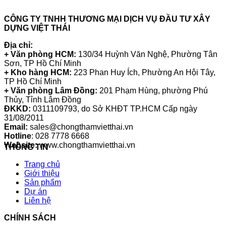
CÔNG TY TNHH THƯƠNG MẠI DỊCH VỤ ĐẦU TƯ XÂY
DỰNG VIỆT THÁI
Địa chỉ:
+ Văn phòng HCM:
130/34 Huỳnh Văn Nghệ, Phường Tân
Sơn, TP Hồ Chí Minh
+ Kho hàng HCM:
223 Phan Huy Ích, Phường An Hội Tây,
TP Hồ Chí Minh
+ Văn phòng Lâm Đồng:
201 Phạm Hùng, phường Phú
Thủy, Tỉnh Lâm Đồng
ĐKKD:
0311109793
, do Sở KHĐT TP.HCM Cấp ngày
31/08/2011
Email:
sales@chongthamvietthai.vn
Hotline
: 028 7778 6668
Website:
www.chongthamvietthai.vn
THÔNG TIN
Trang chủ
Giới thiệu
Sản phẩm
Dự án
Liên hệ
CHÍNH SÁCH