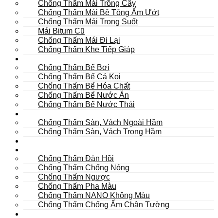
Chống Thấm Mái Trồng Cây
Chống Thấm Mái Bê Tông Ẩm Ướt
Chống Thấm Mái Trong Suốt
Mái Bitum Cũ
Chống Thấm Mái Đi Lại
Chống Thấm Khe Tiếp Giáp
Bể
Chống Thấm Bể Bơi
Chống Thấm Bể Cá Koi
Chống Thấm Bể Hóa Chất
Chống Thấm Bể Nước Ăn
Chống Thấm Bể Nước Thải
Hầm
Chống Thấm Sàn, Vách Ngoài Hầm
Chống Thấm Sàn, Vách Trong Hầm
TOILET
Tường
Chống Thấm Đàn Hồi
Chống Thấm Chống Nóng
Chống Thấm Ngược
Chống Thấm Pha Màu
Chống Thấm NANO Không Màu
Chống Thấm Chống Ẩm Chân Tường
Khác