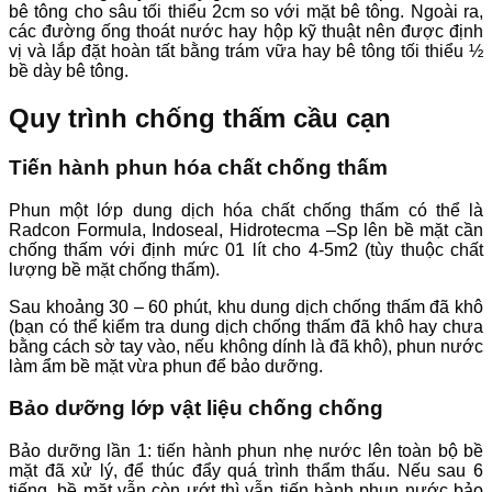
bê tông cho sâu tối thiểu 2cm so với mặt bê tông. Ngoài ra,
các đường ống thoát nước hay hộp kỹ thuật nên được định
vị và lắp đặt hoàn tất bằng trám vữa hay bê tông tối thiểu ½
bề dày bê tông.
Quy trình chống thấm cầu cạn
Tiến hành phun hóa chất chống thấm
Phun một lớp dung dịch hóa chất chống thấm có thể là
Radcon Formula, Indoseal, Hidrotecma –Sp lên bề mặt cần
chống thấm với định mức 01 lít cho 4-5m2 (tùy thuộc chất
lượng bề mặt chống thấm).
Sau khoảng 30 – 60 phút, khu dung dịch chống thấm đã khô
(bạn có thể kiểm tra dung dịch chống thấm đã khô hay chưa
bằng cách sờ tay vào, nếu không dính là đã khô), phun nước
làm ẩm bề mặt vừa phun để bảo dưỡng.
Bảo dưỡng lớp vật liệu chống chống
Bảo dưỡng lần 1: tiến hành phun nhẹ nước lên toàn bộ bề
mặt đã xử lý, để thúc đẩy quá trình thẩm thấu. Nếu sau 6
tiếng, bề mặt vẫn còn ướt thì vẫn tiến hành phun nước bảo