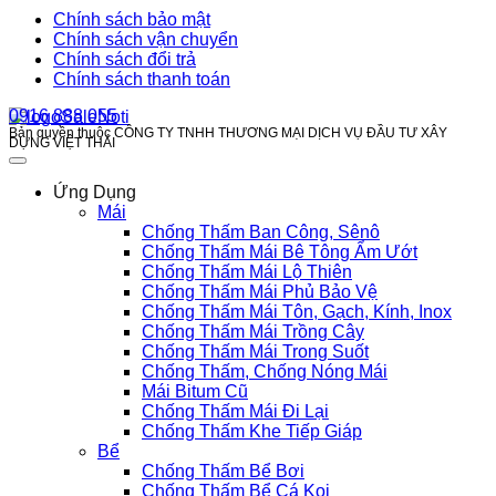
Chính sách bảo mật
Chính sách vận chuyển
Chính sách đổi trả
Chính sách thanh toán
0916 888 055
Bản quyền thuộc CÔNG TY TNHH THƯƠNG MẠI DỊCH VỤ ĐẦU TƯ XÂY
DỰNG VIỆT THÁI
Ứng Dụng
Mái
Chống Thấm Ban Công, Sênô
Chống Thấm Mái Bê Tông Ẩm Ướt
Chống Thấm Mái Lộ Thiên
Chống Thấm Mái Phủ Bảo Vệ
Chống Thấm Mái Tôn, Gạch, Kính, Inox
Chống Thấm Mái Trồng Cây
Chống Thấm Mái Trong Suốt
Chống Thấm, Chống Nóng Mái
Mái Bitum Cũ
Chống Thấm Mái Đi Lại
Chống Thấm Khe Tiếp Giáp
Bể
Chống Thấm Bể Bơi
Chống Thấm Bể Cá Koi