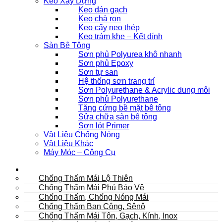
Keo Xây Dựng
Keo dán gạch
Keo chà ron
Keo cấy neo thép
Keo trám khe – Kết dính
Sàn Bê Tông
Sơn phủ Polyurea khô nhanh
Sơn phủ Epoxy
Sơn tự san
Hệ thống sơn trang trí
Sơn Polyurethane & Acrylic dung môi
Sơn phủ Polyurethane
Tăng cứng bề mặt bê tông
Sửa chữa sàn bê tông
Sơn lót Primer
Vật Liệu Chống Nóng
Vật Liệu Khác
Máy Móc – Công Cụ
Mái
Chống Thấm Mái Lộ Thiên
Chống Thấm Mái Phủ Bảo Vệ
Chống Thấm, Chống Nóng Mái
Chống Thấm Ban Công, Sênô
Chống Thấm Mái Tôn, Gạch, Kính, Inox