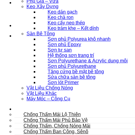
Phụ Gia – Vữa
Keo Xây Dựng
Keo dán gạch
Keo chà ron
Keo cấy neo thép
Keo trám khe – Kết dính
Sàn Bê Tông
Sơn phủ Polyurea khô nhanh
Sơn phủ Epoxy
Sơn tự san
Hệ thống sơn trang trí
Sơn Polyurethane & Acrylic dung môi
Sơn phủ Polyurethane
Tăng cứng bề mặt bê tông
Sửa chữa sàn bê tông
Sơn lót Primer
Vật Liệu Chống Nóng
Vật Liệu Khác
Máy Móc – Công Cụ
Mái
Chống Thấm Mái Lộ Thiên
Chống Thấm Mái Phủ Bảo Vệ
Chống Thấm, Chống Nóng Mái
Chống Thấm Ban Công, Sênô