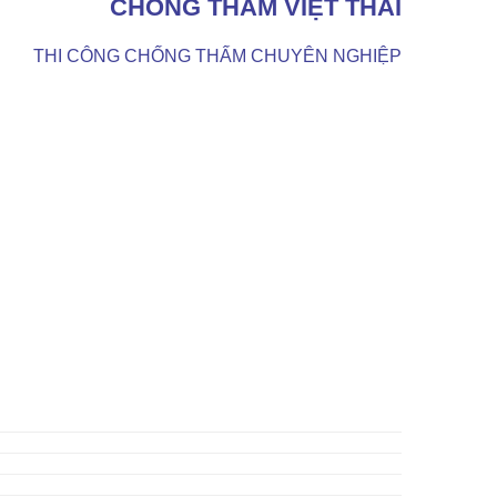
CHỐNG THẤM VIỆT THÁI
THI CÔNG CHỐNG THẤM CHUYÊN NGHIỆP