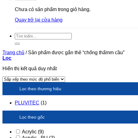
Chưa có sản phẩm trong giỏ hàng.
Quay trở lại cửa hàng
Tìm
kiếm:
Trang chủ
/
Sản phẩm được gắn thẻ “chống thấmm cầu”
Lọc
Hiển thị kết quả duy nhất
Lọc theo thương hiệu
PLUVITEC
(1)
Lọc theo gốc
Acrylic
(9)
Acrylic - PU
(2)