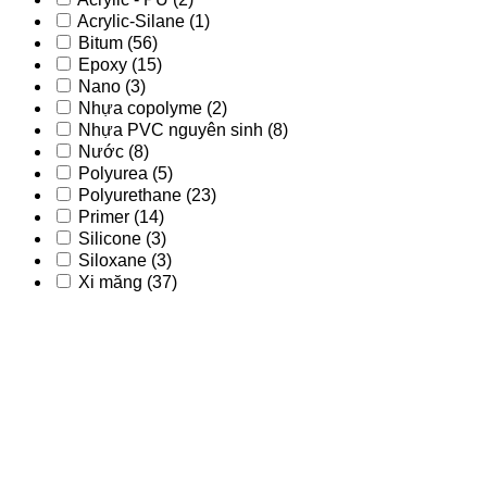
Acrylic-Silane
(1)
Bitum
(56)
Epoxy
(15)
Nano
(3)
Nhựa copolyme
(2)
Nhựa PVC nguyên sinh
(8)
Nước
(8)
Polyurea
(5)
Polyurethane
(23)
Primer
(14)
Silicone
(3)
Siloxane
(3)
Xi măng
(37)
Acrylic
(9)
Acrylic - PU
(2)
Acrylic-Silane
(1)
Bitum
(56)
Epoxy
(15)
Nano
(3)