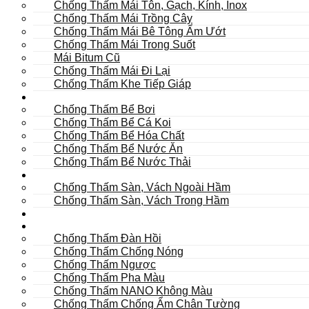
Chống Thấm Mái Tôn, Gạch, Kính, Inox
Chống Thấm Mái Trồng Cây
Chống Thấm Mái Bê Tông Ẩm Ướt
Chống Thấm Mái Trong Suốt
Mái Bitum Cũ
Chống Thấm Mái Đi Lại
Chống Thấm Khe Tiếp Giáp
Bể
Chống Thấm Bể Bơi
Chống Thấm Bể Cá Koi
Chống Thấm Bể Hóa Chất
Chống Thấm Bể Nước Ăn
Chống Thấm Bể Nước Thải
Hầm
Chống Thấm Sàn, Vách Ngoài Hầm
Chống Thấm Sàn, Vách Trong Hầm
TOILET
Tường
Chống Thấm Đàn Hồi
Chống Thấm Chống Nóng
Chống Thấm Ngược
Chống Thấm Pha Màu
Chống Thấm NANO Không Màu
Chống Thấm Chống Ẩm Chân Tường