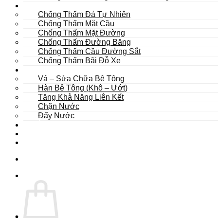
Khác
Chống Thấm Đá Tự Nhiên
Chống Thấm Mặt Cầu
Chống Thấm Mặt Đường
Chống Thấm Đường Băng
Chống Thấm Cầu Đường Sắt
Chống Thấm Bãi Đỗ Xe
Sửa Chữa
Vá – Sửa Chữa Bê Tông
Hàn Bê Tông (Khô – Ướt)
Tăng Khả Năng Liên Kết
Chặn Nước
Đẩy Nước
Dự Án
Dịch Vụ
Tư Vấn