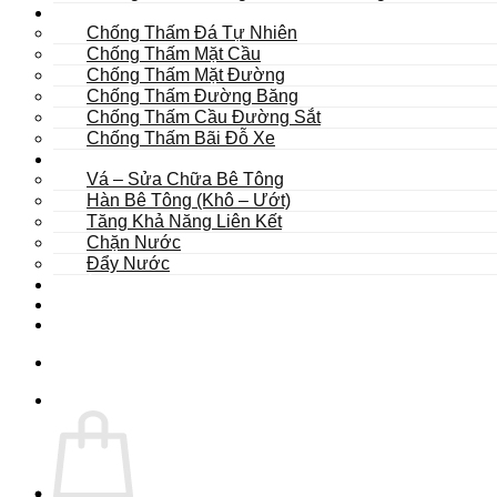
Khác
Chống Thấm Đá Tự Nhiên
Chống Thấm Mặt Cầu
Chống Thấm Mặt Đường
Chống Thấm Đường Băng
Chống Thấm Cầu Đường Sắt
Chống Thấm Bãi Đỗ Xe
Sửa Chữa
Vá – Sửa Chữa Bê Tông
Hàn Bê Tông (Khô – Ướt)
Tăng Khả Năng Liên Kết
Chặn Nước
Đẩy Nước
Dự Án
Dịch Vụ
Tư Vấn