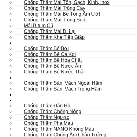
Chống Thấm Mái Tôn, Gạch, Kính, Inox
Chống Thấm Mái Trồng Cây
Chống Thấm Mái Bê Tông Ẩm Ướt
Chống Thấm Mái Trong Suốt
Mái Bitum Cũ
Chống Thấm Mái Đi Lại
Chống Thấm Khe Tiếp Giáp
Bể
Chống Thấm Bể Bơi
Chống Thấm Bể Cá Koi
Chống Thấm Bể Hóa Chất
Chống Thấm Bể Nước Ăn
Chống Thấm Bể Nước Thải
Hầm
Chống Thấm Sàn, Vách Ngoài Hầm
Chống Thấm Sàn, Vách Trong Hầm
TOILET
Tường
Chống Thấm Đàn Hồi
Chống Thấm Chống Nóng
Chống Thấm Ngược
Chống Thấm Pha Màu
Chống Thấm NANO Không Màu
Chống Thấm Chống Ẩm Chân Tường