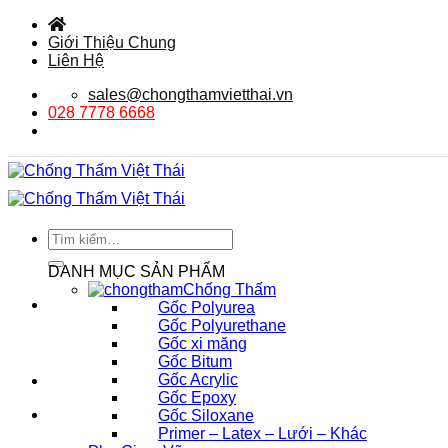
Bỏ
qua
Giới Thiệu Chung
nội
Liên Hệ
dung
sales@chongthamvietthai.vn
028 7778 6668
Tìm
kiếm:
DANH MỤC SẢN PHẨM
Chống Thấm
Gốc Polyurea
Gốc Polyurethane
Gốc xi măng
Gốc Bitum
Gốc Acrylic
Gốc Epoxy
Gốc Siloxane
Primer – Latex – Lưới – Khác