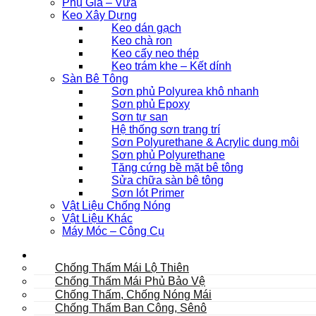
Phụ Gia – Vữa
Keo Xây Dựng
Keo dán gạch
Keo chà ron
Keo cấy neo thép
Keo trám khe – Kết dính
Sàn Bê Tông
Sơn phủ Polyurea khô nhanh
Sơn phủ Epoxy
Sơn tự san
Hệ thống sơn trang trí
Sơn Polyurethane & Acrylic dung môi
Sơn phủ Polyurethane
Tăng cứng bề mặt bê tông
Sửa chữa sàn bê tông
Sơn lót Primer
Vật Liệu Chống Nóng
Vật Liệu Khác
Máy Móc – Công Cụ
Mái
Chống Thấm Mái Lộ Thiên
Chống Thấm Mái Phủ Bảo Vệ
Chống Thấm, Chống Nóng Mái
Chống Thấm Ban Công, Sênô