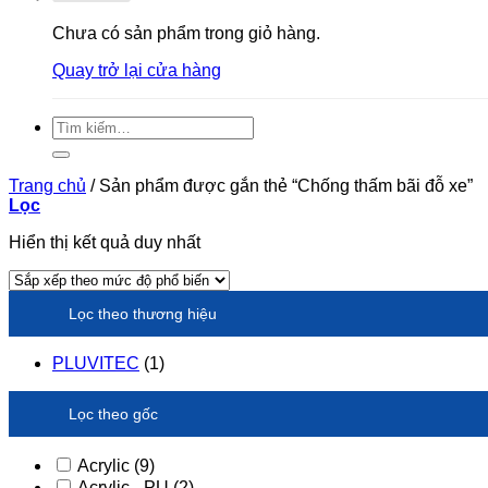
Chưa có sản phẩm trong giỏ hàng.
Quay trở lại cửa hàng
Tìm
kiếm:
Trang chủ
/
Sản phẩm được gắn thẻ “Chống thấm bãi đỗ xe”
Lọc
Hiển thị kết quả duy nhất
Lọc theo thương hiệu
PLUVITEC
(1)
Lọc theo gốc
Acrylic
(9)
Acrylic - PU
(2)