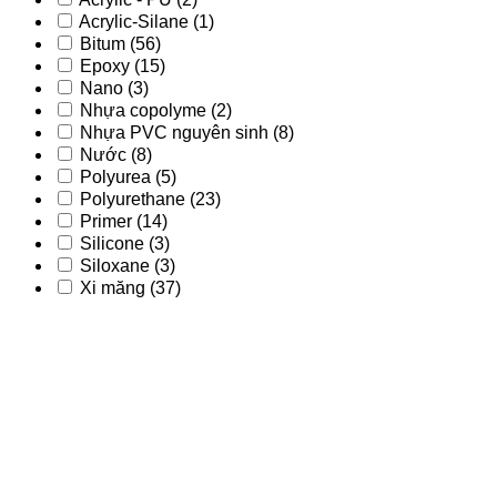
Acrylic-Silane
(1)
Bitum
(56)
Epoxy
(15)
Nano
(3)
Nhựa copolyme
(2)
Nhựa PVC nguyên sinh
(8)
Nước
(8)
Polyurea
(5)
Polyurethane
(23)
Primer
(14)
Silicone
(3)
Siloxane
(3)
Xi măng
(37)
Acrylic
(9)
Acrylic - PU
(2)
Acrylic-Silane
(1)
Bitum
(56)
Epoxy
(15)
Nano
(3)