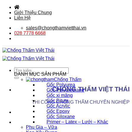
Bỏ
qua
Giới Thiệu Chung
nội
Liên Hệ
dung
sales@chongthamvietthai.vn
028 7778 6668
Tìm
DANH MỤC SẢN PHẨM
kiếm:
Chống Thấm
Gốc Polyurea
CHỐNG THẤM VIỆT THÁI
Gốc Polyurethane
Gốc xi măng
Gốc Bitum
THI CÔNG CHỐNG THẤM CHUYÊN NGHIỆP
Gốc Acrylic
Gốc Epoxy
Gốc Siloxane
Primer – Latex – Lưới – Khác
Phụ Gia – Vữa