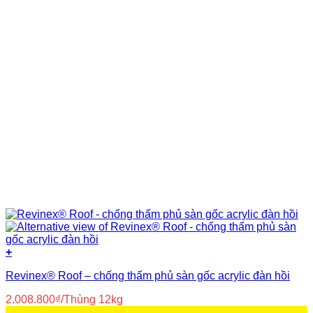
Nhựa PVC nguyên sinh
(8)
Nước
(8)
Polyurea
(5)
Polyurethane
(23)
Primer
(14)
Silicone
(3)
Siloxane
(3)
Xi măng
(37)
+
Revinex® Roof – chống thấm phủ sàn gốc acrylic đàn hồi
2.008.800
₫
/Thùng 12kg