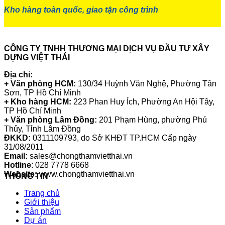
Kho hàng toàn quốc, giao tận công trình
CÔNG TY TNHH THƯƠNG MẠI DỊCH VỤ ĐẦU TƯ XÂY
DỰNG VIỆT THÁI
Địa chỉ:
+ Văn phòng HCM:
130/34 Huỳnh Văn Nghệ, Phường Tân
Sơn, TP Hồ Chí Minh
+ Kho hàng HCM:
223 Phan Huy Ích, Phường An Hội Tây,
TP Hồ Chí Minh
+ Văn phòng Lâm Đồng:
201 Phạm Hùng, phường Phú
Thủy, Tỉnh Lâm Đồng
ĐKKD:
0311109793
, do Sở KHĐT TP.HCM Cấp ngày
31/08/2011
Email:
sales@chongthamvietthai.vn
Hotline
: 028 7778 6668
Website:
www.chongthamvietthai.vn
THÔNG TIN
Trang chủ
Giới thiệu
Sản phẩm
Dự án