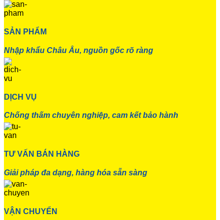
SẢN PHẨM
Nhập khẩu Châu Âu, nguồn gốc rõ ràng
DỊCH VỤ
Chống thấm chuyên nghiệp, cam kết bảo hành
TƯ VẤN BÁN HÀNG
Giải pháp đa dạng, hàng hóa sẵn sàng
VẬN CHUYỂN