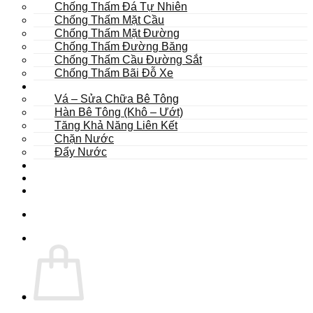
Chống Thấm Đá Tự Nhiên
Chống Thấm Mặt Cầu
Chống Thấm Mặt Đường
Chống Thấm Đường Băng
Chống Thấm Cầu Đường Sắt
Chống Thấm Bãi Đỗ Xe
Sửa Chữa
Vá – Sửa Chữa Bê Tông
Hàn Bê Tông (Khô – Ướt)
Tăng Khả Năng Liên Kết
Chặn Nước
Đẩy Nước
Dự Án
Dịch Vụ
Tư Vấn