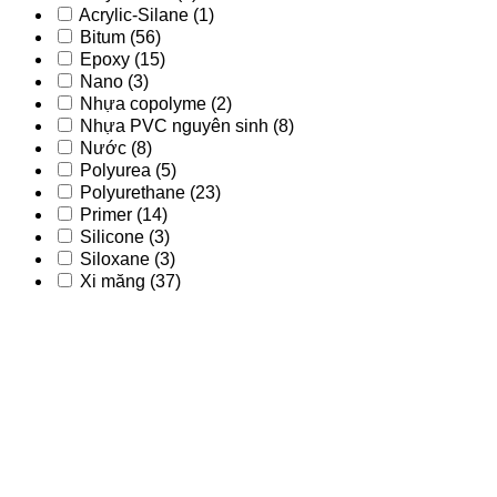
Acrylic-Silane
(1)
Bitum
(56)
Epoxy
(15)
Nano
(3)
Nhựa copolyme
(2)
Nhựa PVC nguyên sinh
(8)
Nước
(8)
Polyurea
(5)
Polyurethane
(23)
Primer
(14)
Silicone
(3)
Siloxane
(3)
Xi măng
(37)
Acrylic
(9)
Acrylic - PU
(2)
Acrylic-Silane
(1)
Bitum
(56)
Epoxy
(15)
Nano
(3)
Nhựa copolyme
(2)