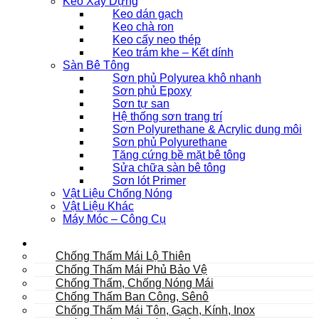
Keo Xây Dựng
Keo dán gạch
Keo chà ron
Keo cấy neo thép
Keo trám khe – Kết dính
Sàn Bê Tông
Sơn phủ Polyurea khô nhanh
Sơn phủ Epoxy
Sơn tự san
Hệ thống sơn trang trí
Sơn Polyurethane & Acrylic dung môi
Sơn phủ Polyurethane
Tăng cứng bề mặt bê tông
Sửa chữa sàn bê tông
Sơn lót Primer
Vật Liệu Chống Nóng
Vật Liệu Khác
Máy Móc – Công Cụ
Mái
Chống Thấm Mái Lộ Thiên
Chống Thấm Mái Phủ Bảo Vệ
Chống Thấm, Chống Nóng Mái
Chống Thấm Ban Công, Sênô
Chống Thấm Mái Tôn, Gạch, Kính, Inox