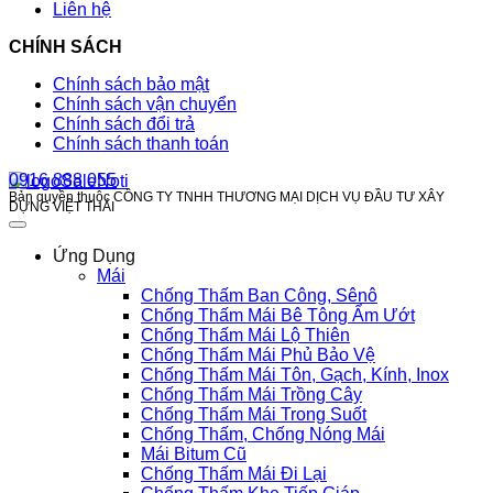
Liên hệ
CHÍNH SÁCH
Chính sách bảo mật
Chính sách vận chuyển
Chính sách đổi trả
Chính sách thanh toán
0916 888 055
Bản quyền thuộc CÔNG TY TNHH THƯƠNG MẠI DỊCH VỤ ĐẦU TƯ XÂY
DỰNG VIỆT THÁI
Ứng Dụng
Mái
Chống Thấm Ban Công, Sênô
Chống Thấm Mái Bê Tông Ẩm Ướt
Chống Thấm Mái Lộ Thiên
Chống Thấm Mái Phủ Bảo Vệ
Chống Thấm Mái Tôn, Gạch, Kính, Inox
Chống Thấm Mái Trồng Cây
Chống Thấm Mái Trong Suốt
Chống Thấm, Chống Nóng Mái
Mái Bitum Cũ
Chống Thấm Mái Đi Lại