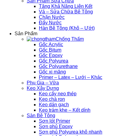
Sản Phẩm Sửa Chữa
Tăng Khả Năng Liên Kết
Vá – Sửa Chữa Bê Tông
Chặn Nước
Đẩy Nước
Hàn Bê Tông (Khô – Ướt)
Sản Phẩm
Chống Thấm
Gốc Acrylic
Gốc Bitum
Gốc Epoxy
Gốc Polyurea
Gốc Polyurethane
Gốc xi măng
Primer – Latex – Lưới – Khác
Phụ Gia – Vữa
Keo Xây Dựng
Keo cấy neo thép
Keo chà ron
Keo dán gạch
Keo trám khe – Kết dính
Sàn Bê Tông
Sơn lót Primer
Sơn phủ Epoxy
Sơn phủ Polyurea khô nhanh