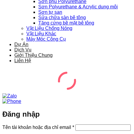
Sơn phủ Polyurethane
Sơn Polyurethane & Acrylic dung môi
Sơn tự san
Sửa chữa sàn bê tông
Tăng cứng bề mặt bê tông
Vật Liệu Chống Nóng
Vật Liệu Khác
Máy Móc Công Cụ
Dự Án
Dịch Vụ
Giới Thiệu Chung
Liên Hệ
Đăng nhập
Bắt
Tên tài khoản hoặc địa chỉ email
*
buộc