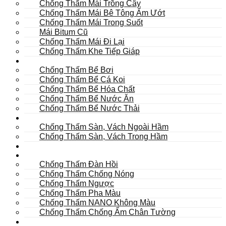
Chống Thấm Mái Trồng Cây
Chống Thấm Mái Bê Tông Ẩm Ướt
Chống Thấm Mái Trong Suốt
Mái Bitum Cũ
Chống Thấm Mái Đi Lại
Chống Thấm Khe Tiếp Giáp
Bể
Chống Thấm Bể Bơi
Chống Thấm Bể Cá Koi
Chống Thấm Bể Hóa Chất
Chống Thấm Bể Nước Ăn
Chống Thấm Bể Nước Thải
Hầm
Chống Thấm Sàn, Vách Ngoài Hầm
Chống Thấm Sàn, Vách Trong Hầm
TOILET
Tường
Chống Thấm Đàn Hồi
Chống Thấm Chống Nóng
Chống Thấm Ngược
Chống Thấm Pha Màu
Chống Thấm NANO Không Màu
Chống Thấm Chống Ẩm Chân Tường
Khác