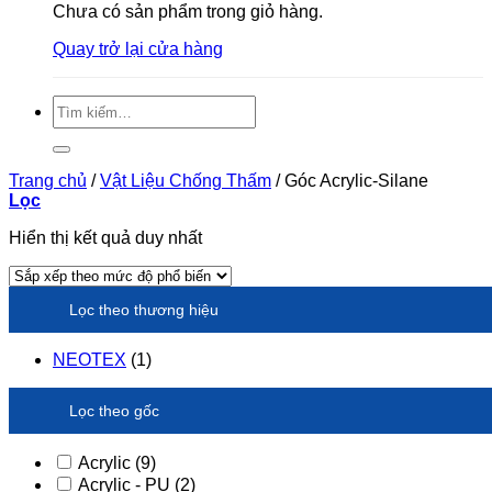
Chưa có sản phẩm trong giỏ hàng.
Quay trở lại cửa hàng
Tìm
kiếm:
Trang chủ
/
Vật Liệu Chống Thấm
/
Góc Acrylic-Silane
Lọc
Hiển thị kết quả duy nhất
Lọc theo thương hiệu
NEOTEX
(1)
Lọc theo gốc
Acrylic
(9)
Acrylic - PU
(2)