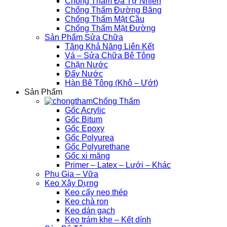
Chống Thấm Đá Tự Nhiên
Chống Thấm Đường Băng
Chống Thấm Mặt Cầu
Chống Thấm Mặt Đường
Sản Phẩm Sửa Chữa
Tăng Khả Năng Liên Kết
Vá – Sửa Chữa Bê Tông
Chặn Nước
Đẩy Nước
Hàn Bê Tông (Khô – Ướt)
Sản Phẩm
Chống Thấm
Gốc Acrylic
Gốc Bitum
Gốc Epoxy
Gốc Polyurea
Gốc Polyurethane
Gốc xi măng
Primer – Latex – Lưới – Khác
Phụ Gia – Vữa
Keo Xây Dựng
Keo cấy neo thép
Keo chà ron
Keo dán gạch
Keo trám khe – Kết dính