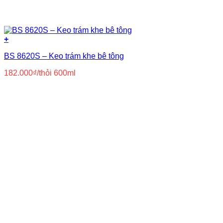
+
BS 8620S – Keo trám khe bê tông
182.000
₫
/thỏi 600ml