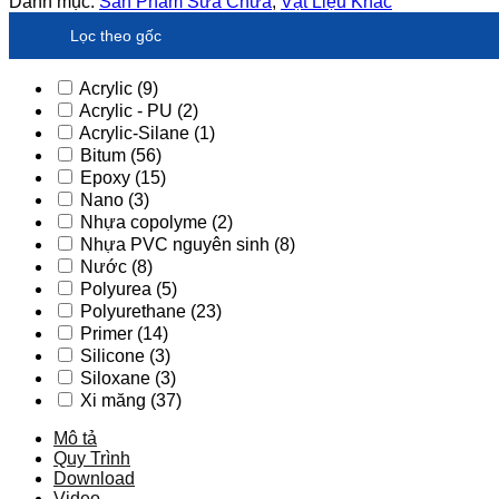
Danh mục:
Sản Phẩm Sửa Chữa
,
Vật Liệu Khác
Lọc theo gốc
Acrylic
(9)
Acrylic - PU
(2)
Acrylic-Silane
(1)
Bitum
(56)
Epoxy
(15)
Nano
(3)
Nhựa copolyme
(2)
Nhựa PVC nguyên sinh
(8)
Nước
(8)
Polyurea
(5)
Polyurethane
(23)
Primer
(14)
Silicone
(3)
Siloxane
(3)
Xi măng
(37)
Mô tả
Quy Trình
Download
Video