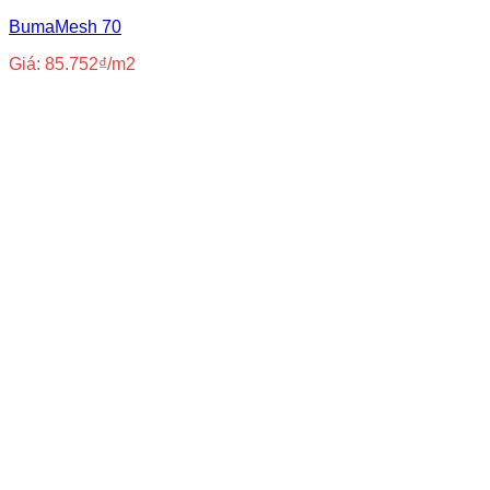
BumaMesh 70
Giá:
85.752
₫
/m2