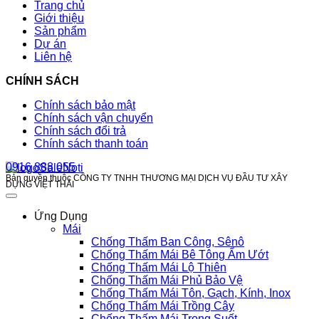
Trang chủ
Giới thiệu
Sản phẩm
Dự án
Liên hệ
CHÍNH SÁCH
Chính sách bảo mật
Chính sách vận chuyển
Chính sách đổi trả
Chính sách thanh toán
0916 888 055
Bản quyền thuộc CÔNG TY TNHH THƯƠNG MẠI DỊCH VỤ ĐẦU TƯ XÂY
DỰNG VIỆT THÁI
Ứng Dụng
Mái
Chống Thấm Ban Công, Sênô
Chống Thấm Mái Bê Tông Ẩm Ướt
Chống Thấm Mái Lộ Thiên
Chống Thấm Mái Phủ Bảo Vệ
Chống Thấm Mái Tôn, Gạch, Kính, Inox
Chống Thấm Mái Trồng Cây
Chống Thấm Mái Trong Suốt