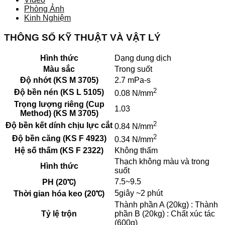
Phòng Ảnh
Kinh Nghiệm
THÔNG SỐ KỸ THUẬT VÀ VẬT LÝ
Hình thức
Dạng dung dịch
Màu sắc
Trong suốt
Độ nhớt (KS M 3705)
2.7 mPa-s
2
Độ bền nén (KS L 5105)
0.08 N/mm
Trọng lượng riêng (Cup
1.03
Method) (KS M 3705)
2
Độ bền kết dính chịu lực cắt
0.84 N/mm
2
Độ bền căng (KS F 4923)
0.34 N/mm
Hệ số thấm (KS F 2322)
Không thấm
Thạch không màu và trong
Hình thức
suốt
7.5~9.5
PH (20℃)
5giây ~2 phút
Thời gian hóa keo (20℃)
Thành phần A (20kg) : Thành
Tỷ lệ trộn
phần B (20kg) : Chất xúc tác
(600g)