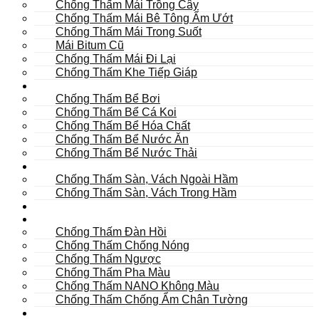
Chống Thấm Mái Trồng Cây
Chống Thấm Mái Bê Tông Ẩm Ướt
Chống Thấm Mái Trong Suốt
Mái Bitum Cũ
Chống Thấm Mái Đi Lại
Chống Thấm Khe Tiếp Giáp
Bể
Chống Thấm Bể Bơi
Chống Thấm Bể Cá Koi
Chống Thấm Bể Hóa Chất
Chống Thấm Bể Nước Ăn
Chống Thấm Bể Nước Thải
Hầm
Chống Thấm Sàn, Vách Ngoài Hầm
Chống Thấm Sàn, Vách Trong Hầm
TOILET
Tường
Chống Thấm Đàn Hồi
Chống Thấm Chống Nóng
Chống Thấm Ngược
Chống Thấm Pha Màu
Chống Thấm NANO Không Màu
Chống Thấm Chống Ẩm Chân Tường
Khác