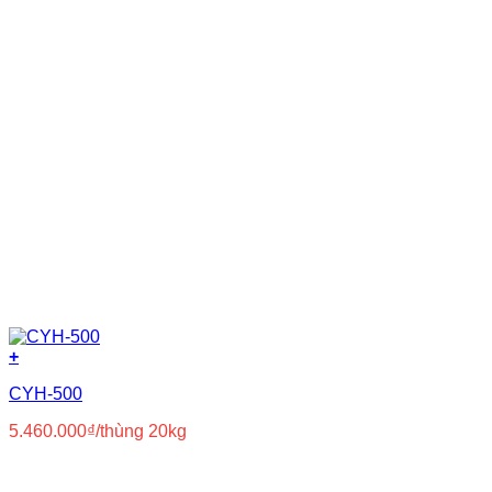
+
CYH-500
5.460.000
₫
/thùng 20kg