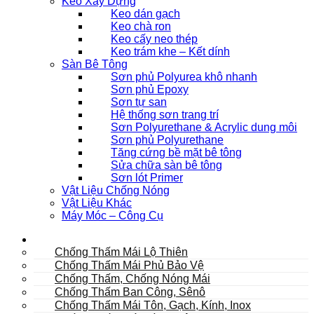
Keo Xây Dựng
Keo dán gạch
Keo chà ron
Keo cấy neo thép
Keo trám khe – Kết dính
Sàn Bê Tông
Sơn phủ Polyurea khô nhanh
Sơn phủ Epoxy
Sơn tự san
Hệ thống sơn trang trí
Sơn Polyurethane & Acrylic dung môi
Sơn phủ Polyurethane
Tăng cứng bề mặt bê tông
Sửa chữa sàn bê tông
Sơn lót Primer
Vật Liệu Chống Nóng
Vật Liệu Khác
Máy Móc – Công Cụ
Mái
Chống Thấm Mái Lộ Thiên
Chống Thấm Mái Phủ Bảo Vệ
Chống Thấm, Chống Nóng Mái
Chống Thấm Ban Công, Sênô
Chống Thấm Mái Tôn, Gạch, Kính, Inox