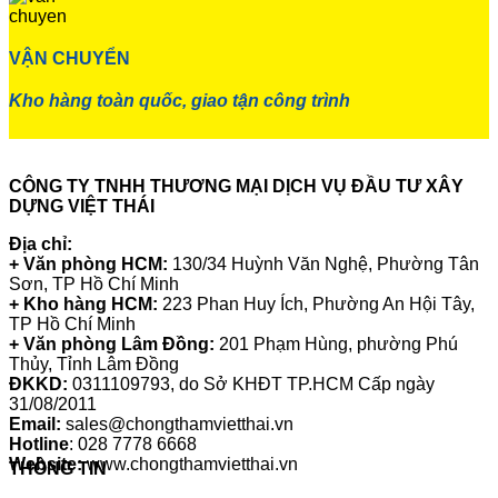
VẬN CHUYỂN
Kho hàng toàn quốc, giao tận công trình
CÔNG TY TNHH THƯƠNG MẠI DỊCH VỤ ĐẦU TƯ XÂY
DỰNG VIỆT THÁI
Địa chỉ:
+ Văn phòng HCM:
130/34 Huỳnh Văn Nghệ, Phường Tân
Sơn, TP Hồ Chí Minh
+ Kho hàng HCM:
223 Phan Huy Ích, Phường An Hội Tây,
TP Hồ Chí Minh
+ Văn phòng Lâm Đồng:
201 Phạm Hùng, phường Phú
Thủy, Tỉnh Lâm Đồng
ĐKKD:
0311109793
, do Sở KHĐT TP.HCM Cấp ngày
31/08/2011
Email:
sales@chongthamvietthai.vn
Hotline
: 028 7778 6668
Website:
www.chongthamvietthai.vn
THÔNG TIN