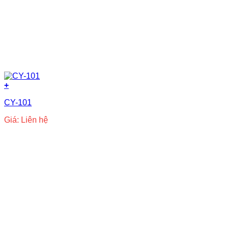
+
CY-101
Giá: Liên hệ