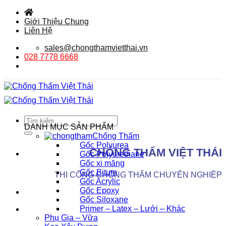
Bỏ
qua
Giới Thiệu Chung
nội
Liên Hệ
dung
sales@chongthamvietthai.vn
028 7778 6668
Tìm
DANH MỤC SẢN PHẨM
kiếm:
Chống Thấm
Gốc Polyurea
CHỐNG THẤM VIỆT THÁI
Gốc Polyurethane
Gốc xi măng
Gốc Bitum
THI CÔNG CHỐNG THẤM CHUYÊN NGHIỆP
Gốc Acrylic
Gốc Epoxy
Gốc Siloxane
Primer – Latex – Lưới – Khác
Phụ Gia – Vữa