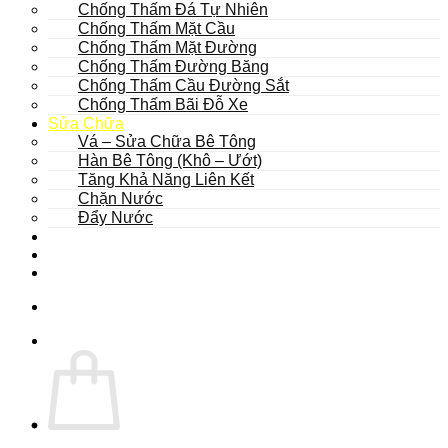
Chống Thấm Đá Tự Nhiên
Chống Thấm Mặt Cầu
Chống Thấm Mặt Đường
Chống Thấm Đường Băng
Chống Thấm Cầu Đường Sắt
Chống Thấm Bãi Đỗ Xe
Sửa Chữa
Vá – Sửa Chữa Bê Tông
Hàn Bê Tông (Khô – Ướt)
Tăng Khả Năng Liên Kết
Chặn Nước
Đẩy Nước
Dự Án
Dịch Vụ
Tư Vấn