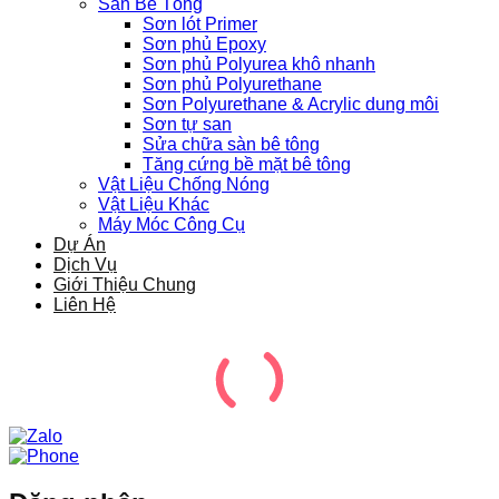
Sàn Bê Tông
Sơn lót Primer
Sơn phủ Epoxy
Sơn phủ Polyurea khô nhanh
Sơn phủ Polyurethane
Sơn Polyurethane & Acrylic dung môi
Sơn tự san
Sửa chữa sàn bê tông
Tăng cứng bề mặt bê tông
Vật Liệu Chống Nóng
Vật Liệu Khác
Máy Móc Công Cụ
Dự Án
Dịch Vụ
Giới Thiệu Chung
Liên Hệ