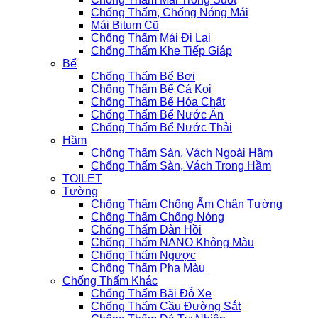
Chống Thấm, Chống Nóng Mái
Mái Bitum Cũ
Chống Thấm Mái Đi Lại
Chống Thấm Khe Tiếp Giáp
Bể
Chống Thấm Bể Bơi
Chống Thấm Bể Cá Koi
Chống Thấm Bể Hóa Chất
Chống Thấm Bể Nước Ăn
Chống Thấm Bể Nước Thải
Hầm
Chống Thấm Sàn, Vách Ngoài Hầm
Chống Thấm Sàn, Vách Trong Hầm
TOILET
Tường
Chống Thấm Chống Ẩm Chân Tường
Chống Thấm Chống Nóng
Chống Thấm Đàn Hồi
Chống Thấm NANO Không Màu
Chống Thấm Ngược
Chống Thấm Pha Màu
Chống Thấm Khác
Chống Thấm Bãi Đỗ Xe
Chống Thấm Cầu Đường Sắt