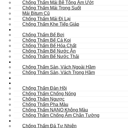
Chống Thấm Mái Bê Tông Ẩm Ướt
Chống Thấm Mái Trong Suốt
Mái Bitum Cũ
Chống Thấm Mái Đi Lại
Chống Thấm Khe Tiếp Giáp
Bể
Chống Thấm Bể Bơi
Chống Thấm Bể Cá Koi
Chống Thấm Bể Hóa Chất
Chống Thấm Bể Nước Ăn
Chống Thấm Bể Nước Thải
Hầm
Chống Thấm Sàn, Vách Ngoài Hầm
Chống Thấm Sàn, Vách Trong Hầm
TOILET
Tường
Chống Thấm Đàn Hồi
Chống Thấm Chống Nóng
Chống Thấm Ngược
Chống Thấm Pha Màu
Chống Thấm NANO Không Màu
Chống Thấm Chống Ẩm Chân Tường
Khác
Chống Thấm Đá Tự Nhiên