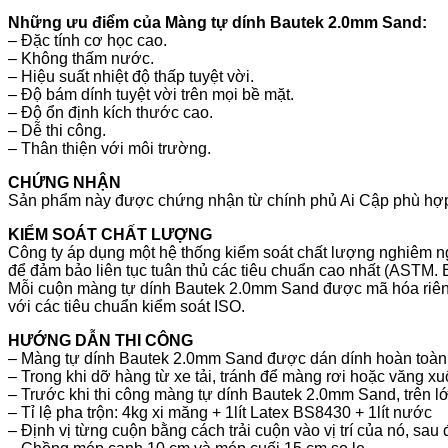
Những ưu điểm của Màng tự dính Bautek 2.0mm Sand:
– Đặc tính cơ học cao.
– Không thấm nước.
– Hiệu suất nhiệt độ thấp tuyệt vời.
– Độ bám dính tuyệt vời trên mọi bề mặt.
– Độ ổn định kích thước cao.
– Dễ thi công.
– Thân thiện với môi trường.
CHỨNG NHẬN
Sản phẩm này được chứng nhận từ chính phủ Ai Cập phù hợ
KIỂM SOÁT CHẤT LƯỢNG
Công ty áp dụng một hệ thống kiểm soát chất lượng nghiêm n
để đảm bảo liên tục tuân thủ các tiêu chuẩn cao nhất (ASTM. EN
Mỗi cuộn màng tự dính Bautek 2.0mm Sand được mã hóa riêng 
với các tiêu chuẩn kiểm soát ISO.
HƯỚNG DẪN THI CÔNG
– Màng tự dính Bautek 2.0mm Sand được dán dính hoàn toàn 
– Trong khi dỡ hàng từ xe tải, tránh để màng rơi hoặc văng xu
– Trước khi thi công màng tự dính Bautek 2.0mm Sand, trên l
– Tỉ lệ pha trộn: 4kg xi măng + 1lít Latex BS8430 + 1lít nước
– Định vị từng cuộn bằng cách trải cuộn vào vị trí của nó, sa