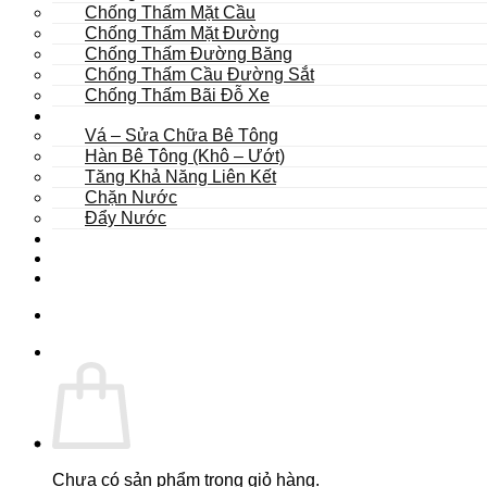
Chống Thấm Mặt Cầu
Chống Thấm Mặt Đường
Chống Thấm Đường Băng
Chống Thấm Cầu Đường Sắt
Chống Thấm Bãi Đỗ Xe
Sửa Chữa
Vá – Sửa Chữa Bê Tông
Hàn Bê Tông (Khô – Ướt)
Tăng Khả Năng Liên Kết
Chặn Nước
Đẩy Nước
Dự Án
Dịch Vụ
Tư Vấn
Chưa có sản phẩm trong giỏ hàng.