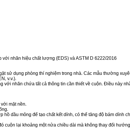
p với nhãn hiệu chất lượng (EDS) và ASTM D 6222/2016
gặt sử dụng phòng thí nghiệm trong nhà. Các mẫu thường xuyên
, v.v.).
với nhãn chứa tất cả thông tin cần thiết về cuộn. Điều này n
với mặt nền.
ống.
ớp hồ dầu mỏng để tạo chất kết dính, có thể tăng độ bám dính 
u đó cuộn lại khoảng một nửa chiều dài mà không thay đổi hướng