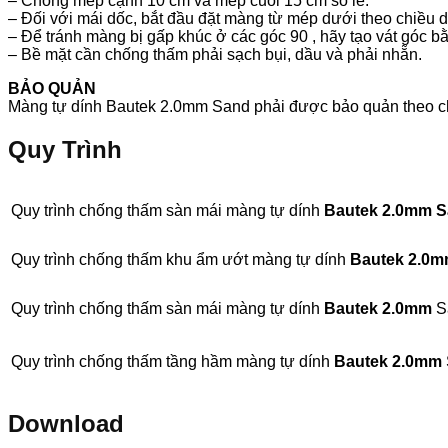
– Chồng mép cạnh 10 cm và mép cuối 15 cm so le.
– Đối với mái dốc, bắt đầu đặt màng từ mép dưới theo chiều d
– Để tránh màng bị gấp khúc ở các góc 90 , hãy tạo vát góc b
– Bề mặt cần chống thấm phải sạch bụi, dầu và phải nhẵn.
BẢO QUẢN
Màng tự dính Bautek 2.0mm Sand phải được bảo quản theo chiề
Quy Trình
Quy trình chống thấm sàn mái màng tự dính
Bautek 2.0mm S
Quy trình chống thấm khu ẩm ướt màng tự dính
Bautek 2.0
Quy trình chống thấm sàn mái màng tự dính
Bautek 2.0mm
S
Quy trình chống thấm tầng hầm màng tự dính
Bautek 2.0mm
Download