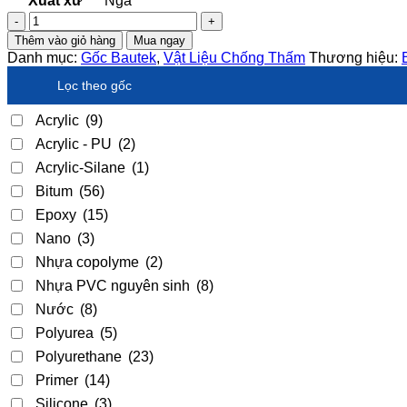
Xuất xứ
Nga
Màng
Bitum
Thêm vào giỏ hàng
Mua ngay
tự
Danh mục:
Gốc Bautek
,
Vật Liệu Chống Thấm
Thương hiệu:
dính
Bautek
Lọc theo gốc
2.0mm
(Mặt
Acrylic
(9)
cát)
Acrylic - PU
(2)
–
Nga
Acrylic-Silane
(1)
số
Bitum
(56)
lượng
Epoxy
(15)
Nano
(3)
Nhựa copolyme
(2)
Nhựa PVC nguyên sinh
(8)
Nước
(8)
Polyurea
(5)
Polyurethane
(23)
Primer
(14)
Silicone
(3)