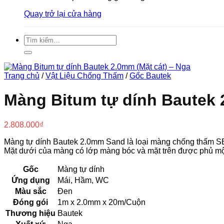
Quay trở lại cửa hàng
Tìm
kiếm:
Trang chủ
/
Vật Liệu Chống Thấm
/
Gốc Bautek
Màng Bitum tự dính Bautek 
2.808.000
₫
Màng tự dính Bautek 2.0mm Sand là loại màng chống thấm SBS 
Mặt dưới của màng có lớp màng bóc và mặt trên được phủ một
Gốc
Màng tự dính
Ứng dụng
Mái, Hầm, WC
Màu sắc
Đen
Đóng gói
1m x 2.0mm x 20m/Cuộn
Thương hiệu
Bautek