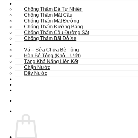
Khác
Chống Thấm Đá Tự Nhiên
Chống Thấm Mặt Cầu
Chống Thấm Mặt Đường
Chống Thấm Đường Băng
Chống Thấm Cầu Đường Sắt
Chống Thấm Bãi Đỗ Xe
Sửa Chữa
Vá – Sửa Chữa Bê Tông
Hàn Bê Tông (Khô – Ướt)
Tăng Khả Năng Liên Kết
Chặn Nước
Đẩy Nước
Dự Án
Dịch Vụ
Tư Vấn