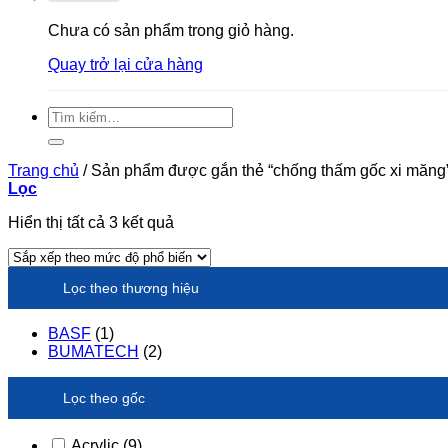
Chưa có sản phẩm trong giỏ hàng.
Quay trở lại cửa hàng
Tìm
kiếm:
Trang chủ
/
Sản phẩm được gắn thẻ “chống thấm gốc xi măng
Lọc
Đã
Hiển thị tất cả 3 kết quả
sắp
xếp
theo
Lọc theo thương hiệu
xếp
hạng
trung
BASF
(1)
bình
BUMATECH
(2)
Lọc theo gốc
Acrylic
(9)