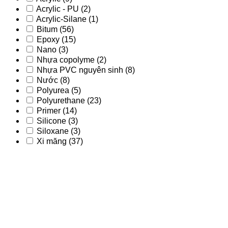
Acrylic - PU
(2)
Acrylic-Silane
(1)
Bitum
(56)
Epoxy
(15)
Nano
(3)
Nhựa copolyme
(2)
Nhựa PVC nguyên sinh
(8)
Nước
(8)
Polyurea
(5)
Polyurethane
(23)
Primer
(14)
Silicone
(3)
Siloxane
(3)
Xi măng
(37)
Acrylic
(9)
Acrylic - PU
(2)
Acrylic-Silane
(1)
Bitum
(56)
Epoxy
(15)
Nano
(3)