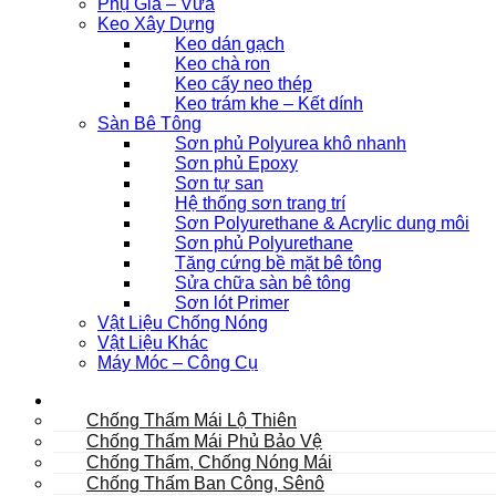
Phụ Gia – Vữa
Keo Xây Dựng
Keo dán gạch
Keo chà ron
Keo cấy neo thép
Keo trám khe – Kết dính
Sàn Bê Tông
Sơn phủ Polyurea khô nhanh
Sơn phủ Epoxy
Sơn tự san
Hệ thống sơn trang trí
Sơn Polyurethane & Acrylic dung môi
Sơn phủ Polyurethane
Tăng cứng bề mặt bê tông
Sửa chữa sàn bê tông
Sơn lót Primer
Vật Liệu Chống Nóng
Vật Liệu Khác
Máy Móc – Công Cụ
Mái
Chống Thấm Mái Lộ Thiên
Chống Thấm Mái Phủ Bảo Vệ
Chống Thấm, Chống Nóng Mái
Chống Thấm Ban Công, Sênô