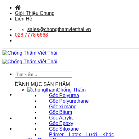
Bỏ
qua
Giới Thiệu Chung
nội
Liên Hệ
dung
sales@chongthamvietthai.vn
028 7778 6668
Tìm
kiếm:
DANH MỤC SẢN PHẨM
Chống Thấm
Gốc Polyurea
Gốc Polyurethane
Gốc xi măng
Gốc Bitum
Gốc Acrylic
Gốc Epoxy
Gốc Siloxane
Primer – Latex – Lưới – Khác