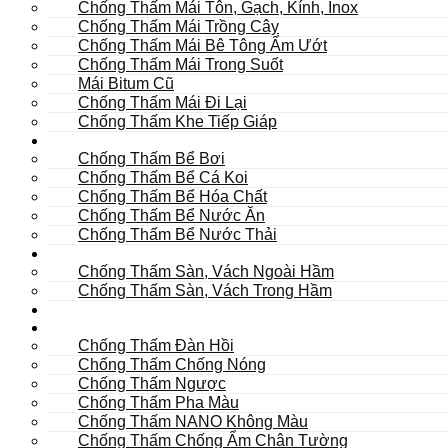
Chống Thấm Mái Tôn, Gạch, Kính, Inox
Chống Thấm Mái Trồng Cây
Chống Thấm Mái Bê Tông Ẩm Ướt
Chống Thấm Mái Trong Suốt
Mái Bitum Cũ
Chống Thấm Mái Đi Lại
Chống Thấm Khe Tiếp Giáp
Bể
Chống Thấm Bể Bơi
Chống Thấm Bể Cá Koi
Chống Thấm Bể Hóa Chất
Chống Thấm Bể Nước Ăn
Chống Thấm Bể Nước Thải
Hầm
Chống Thấm Sàn, Vách Ngoài Hầm
Chống Thấm Sàn, Vách Trong Hầm
TOILET
Tường
Chống Thấm Đàn Hồi
Chống Thấm Chống Nóng
Chống Thấm Ngược
Chống Thấm Pha Màu
Chống Thấm NANO Không Màu
Chống Thấm Chống Ẩm Chân Tường