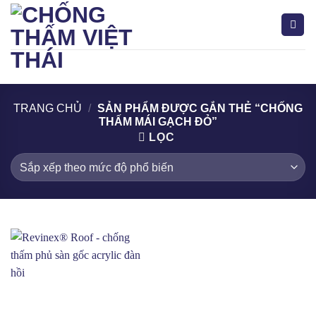
Bỏ
qua
nội
dung
Tìm
kiếm:
TRANG CHỦ
/
SẢN PHẨM ĐƯỢC GẮN THẺ “CHỐNG
THẤM MÁI GẠCH ĐỎ”
LỌC
Acrylic
(9)
Acrylic - PU
(2)
Acrylic-Silane
(1)