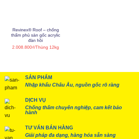
Bitum
(56)
Epoxy
(15)
Revinex® Roof – chống
Nano
(3)
thấm phủ sàn gốc acrylic
đàn hồi
Nhựa copolyme
(2)
2.008.800
₫
/Thùng 12kg
Nhựa PVC nguyên sinh
(8)
Nước
(8)
SẢN PHẨM
Nhập khẩu Châu Âu, nguồn gốc rõ ràng
Polyurea
(5)
Polyurethane
(23)
DỊCH VỤ
Chống thấm chuyên nghiệp, cam kết bảo
Primer
(14)
hành
Silicone
(3)
TƯ VẤN BÁN HÀNG
Giải pháp đa dạng, hàng hóa sẵn sàng
Siloxane
(3)