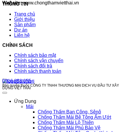
Website:
www.chongthamvietthai.vn
THÔNG TIN
Trang chủ
Giới thiệu
Sản phẩm
Dự án
Liên hệ
CHÍNH SÁCH
Chính sách bảo mật
Chính sách vận chuyển
Chính sách đổi trả
Chính sách thanh toán
0916 888 055
Bản quyền thuộc CÔNG TY TNHH THƯƠNG MẠI DỊCH VỤ ĐẦU TƯ XÂY
DỰNG VIỆT THÁI
Ứng Dụng
Mái
Chống Thấm Ban Công, Sênô
Chống Thấm Mái Bê Tông Ẩm Ướt
Chống Thấm Mái Lộ Thiên
Chống Thấm Mái Phủ Bảo Vệ