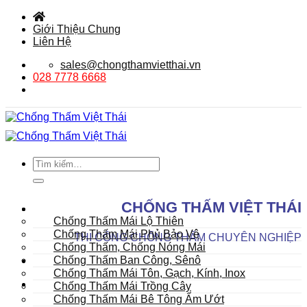
Bỏ
qua
Giới Thiệu Chung
nội
Liên Hệ
dung
sales@chongthamvietthai.vn
028 7778 6668
Tìm
kiếm:
DANH MỤC SẢN PHẨM
CHỐNG THẤM VIỆT THÁI
Mái
Chống Thấm Mái Lộ Thiên
Chống Thấm Mái Phủ Bảo Vệ
THI CÔNG CHỐNG THẤM CHUYÊN NGHIỆP
Chống Thấm, Chống Nóng Mái
Chống Thấm Ban Công, Sênô
Chống Thấm Mái Tôn, Gạch, Kính, Inox
Chống Thấm Mái Trồng Cây
Chống Thấm Mái Bê Tông Ẩm Ướt