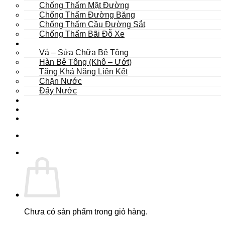
Chống Thấm Mặt Đường
Chống Thấm Đường Băng
Chống Thấm Cầu Đường Sắt
Chống Thấm Bãi Đỗ Xe
Sửa Chữa
Vá – Sửa Chữa Bê Tông
Hàn Bê Tông (Khô – Ướt)
Tăng Khả Năng Liên Kết
Chặn Nước
Đẩy Nước
Dự Án
Dịch Vụ
Tư Vấn
Chưa có sản phẩm trong giỏ hàng.