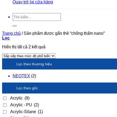
Quay trở lại cửa hàng
Tìm
kiếm:
Trang chủ
/
Sản phẩm được gắn thẻ “chống thấm nano”
Lọc
Đã
Hiển thị tất cả 2 kết quả
sắp
xếp
theo
Lọc theo thương hiệu
xếp
hạng
trung
NEOTEX
(2)
bình
Lọc theo gốc
Acrylic
(9)
Acrylic - PU
(2)
Acrylic-Silane
(1)