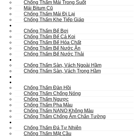
Chống Thấm Mái Trong Suốt
Mái Bitum Cũ
Chống Thấm Mái Đi Lại
Chống Thấm Khe Tiếp Giáp
Bể
Chống Thấm Bể Bơi
Chống Thấm Bể Cá Koi
Chống Thấm Bể Hóa Chất
Chống Thấm Bể Nước Ăn
Chống Thấm Bể Nước Thải
Hầm
Chống Thấm Sàn, Vách Ngoài Hầm
Chống Thấm Sàn, Vách Trong Hầm
TOILET
Tường
Chống Thấm Đàn Hồi
Chống Thấm Chống Nóng
Chống Thấm Ngược
Chống Thấm Pha Màu
Chống Thấm NANO Không Màu
Chống Thấm Chống Ẩm Chân Tường
Khác
Chống Thấm Đá Tự Nhiên
Chống Thấm Mặt Cầu