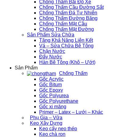
Chống Thấm Bãi Đỗ Xe
Chống Thấm Cầu Đường Sắt
Chống Thấm Đá Tự Nhiên
Chống Thấm Đường Băng
Chống Thấm Mặt Cầu
Chống Thấm Mặt Đường
Sản Phẩm Sửa Chữa
Tăng Khả Năng Liên Kết
Vá – Sửa Chữa Bê Tông
Chặn Nước
Đẩy Nước
Hàn Bê Tông (Khô – Ướt)
Sản Phẩm
Chống Thấm
Gốc Acrylic
Gốc Bitum
Gốc Epoxy
Gốc Polyurea
Gốc Polyurethane
Gốc xi măng
Primer – Latex – Lưới – Khác
Phụ Gia – Vữa
Keo Xây Dựng
Keo cấy neo thép
Keo chà ron