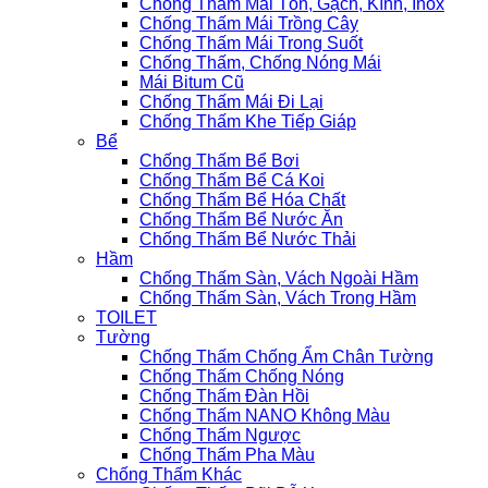
Chống Thấm Mái Tôn, Gạch, Kính, Inox
Chống Thấm Mái Trồng Cây
Chống Thấm Mái Trong Suốt
Chống Thấm, Chống Nóng Mái
Mái Bitum Cũ
Chống Thấm Mái Đi Lại
Chống Thấm Khe Tiếp Giáp
Bể
Chống Thấm Bể Bơi
Chống Thấm Bể Cá Koi
Chống Thấm Bể Hóa Chất
Chống Thấm Bể Nước Ăn
Chống Thấm Bể Nước Thải
Hầm
Chống Thấm Sàn, Vách Ngoài Hầm
Chống Thấm Sàn, Vách Trong Hầm
TOILET
Tường
Chống Thấm Chống Ẩm Chân Tường
Chống Thấm Chống Nóng
Chống Thấm Đàn Hồi
Chống Thấm NANO Không Màu
Chống Thấm Ngược
Chống Thấm Pha Màu
Chống Thấm Khác