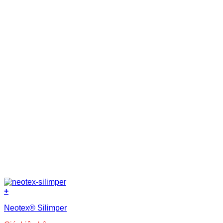
Acrylic-Silane
(1)
Bitum
(56)
Epoxy
(15)
Nano
(3)
Nhựa copolyme
(2)
Nhựa PVC nguyên sinh
(8)
Nước
(8)
Polyurea
(5)
Polyurethane
(23)
Primer
(14)
Silicone
(3)
Siloxane
(3)
Xi măng
(37)
+
Neotex® Silimper