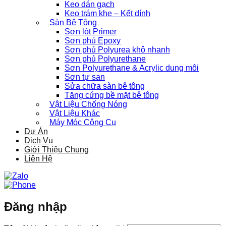
Keo dán gạch
Keo trám khe – Kết dính
Sàn Bê Tông
Sơn lót Primer
Sơn phủ Epoxy
Sơn phủ Polyurea khô nhanh
Sơn phủ Polyurethane
Sơn Polyurethane & Acrylic dung môi
Sơn tự san
Sửa chữa sàn bê tông
Tăng cứng bề mặt bê tông
Vật Liệu Chống Nóng
Vật Liệu Khác
Máy Móc Công Cụ
Dự Án
Dịch Vụ
Giới Thiệu Chung
Liên Hệ
Đăng nhập