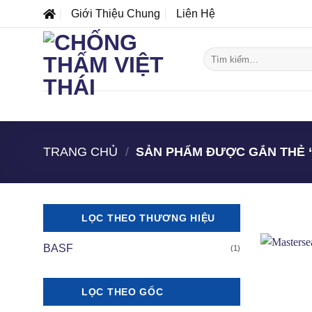
Bỏ
Giới Thiệu Chung
Liên Hệ
qua
nội
Tìm
dung
kiếm:
DANH MỤC SẢN PHẨM
MÁI
BỂ
TRANG CHỦ
/
SẢN PHẨM ĐƯỢC GẮN THẺ
LỌC THEO THƯƠNG HIỆU
BASF
(1)
A
A
LỌC THEO GỐC