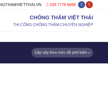
028 7778 6668
GTHAMVIETTHAI.VN
CHỐNG THẤM VIỆT THÁI
THI CÔNG CHỐNG THẤM CHUYÊN NGHIỆP
DỰ ÁN
DỊCH VỤ
TƯ VẤN