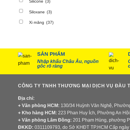
S
Silicone
(3)
Siloxane
(3)
X
Xi măng
(37)
SẢN PHẨM
Nhập khẩu Châu Âu, nguồn
gốc rõ ràng
CÔNG TY TNHH THƯƠNG MẠI DỊCH VỤ ĐẦU T
Địa chỉ:
+ Văn phòng HCM:
130/34 Huỳnh Văn Nghệ, Phường
+ Kho hàng HCM:
223 Phan Huy Ích, Phường An Hội
+ Văn phòng Lâm Đồng:
201 Phạm Hùng, phường Ph
ĐKKD:
0311109793
, do Sở KHĐT TP.HCM Cấp ngày 