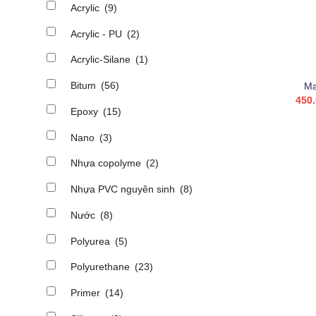
A
Acrylic
(9)
B
Acrylic - PU
(2)
E
+
Acrylic-Silane
(1)
Bitum
(56)
Ma
N
450
Epoxy
(15)
N
Nano
(3)
N
Nhựa copolyme
(2)
N
Nhựa PVC nguyên sinh
(8)
P
Nước
(8)
P
Polyurea
(5)
P
Polyurethane
(23)
S
Primer
(14)