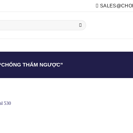
SALES@CHON
HẦM
TOILET
TƯỜNG
KHÁC
SỬA CHỮA
 “CHỐNG THẤM NGƯỢC”
crylic
(9)
crylic - PU
(2)