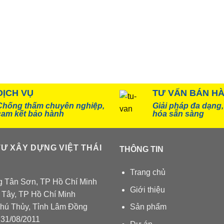
iloxane
(3)
i măng
(37)
DỊCH VỤ
TƯ VẤN BÁN H
Chống thấm chuyên nghiệp,
Giải pháp đa dạng
cam kết bảo hành
hóa sẵn sàng
Ư XÂY DỰNG VIỆT THÁI
THÔNG TIN
Trang chủ
 Tân Sơn, TP Hồ Chí Minh
Giới thiệu
 Tây, TP Hồ Chí Minh
ú Thủy, Tỉnh Lâm Đồng
Sản phẩm
31/08/2011