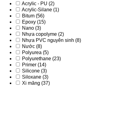
Acrylic - PU
(2)
Acrylic-Silane
(1)
Bitum
(56)
Epoxy
(15)
Nano
(3)
Nhựa copolyme
(2)
Nhựa PVC nguyên sinh
(8)
Nước
(8)
Polyurea
(5)
Polyurethane
(23)
Primer
(14)
Silicone
(3)
Siloxane
(3)
Xi măng
(37)
Acrylic
(9)
Acrylic - PU
(2)
Acrylic-Silane
(1)
Bitum
(56)
Epoxy
(15)
Nano
(3)