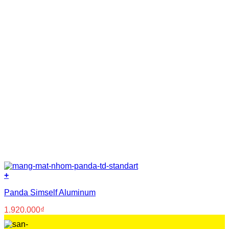
Nhựa copolyme
(2)
Nhựa PVC nguyên sinh
(8)
Nước
(8)
Polyurea
(5)
Polyurethane
(23)
Primer
(14)
Silicone
(3)
Siloxane
(3)
Xi măng
(37)
+
Panda Simself Aluminum
1.920.000
₫