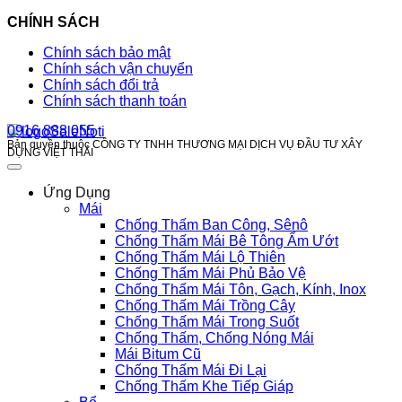
CHÍNH SÁCH
Chính sách bảo mật
Chính sách vận chuyển
Chính sách đổi trả
Chính sách thanh toán
0916 888 055
Bản quyền thuộc CÔNG TY TNHH THƯƠNG MẠI DỊCH VỤ ĐẦU TƯ XÂY
DỰNG VIỆT THÁI
Ứng Dụng
Mái
Chống Thấm Ban Công, Sênô
Chống Thấm Mái Bê Tông Ẩm Ướt
Chống Thấm Mái Lộ Thiên
Chống Thấm Mái Phủ Bảo Vệ
Chống Thấm Mái Tôn, Gạch, Kính, Inox
Chống Thấm Mái Trồng Cây
Chống Thấm Mái Trong Suốt
Chống Thấm, Chống Nóng Mái
Mái Bitum Cũ
Chống Thấm Mái Đi Lại
Chống Thấm Khe Tiếp Giáp