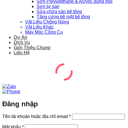
Sơn Polyurethane & Acrylic dung môi
Sơn tự san
Sửa chữa sàn bê tông
Tăng cứng bề mặt bê tông
Vật Liệu Chống Nóng
Vật Liệu Khác
Máy Móc Công Cụ
Dự Án
Dịch Vụ
Giới Thiệu Chung
Liên Hệ
Đăng nhập
Bắt
Tên tài khoản hoặc địa chỉ email
*
buộc
Bắt
Mật khẩu
*