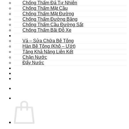
Chống Thấm Đá Tự Nhiên
Chống Thấm Mặt Cầu
Chống Thấm Mặt Đường
Chống Thấm Đường Băng
Chống Thấm Cầu Đường Sắt
Chống Thấm Bãi Đỗ Xe
Sửa Chữa
Vá – Sửa Chữa Bê Tông
Hàn Bê Tông (Khô – Ướt)
Tăng Khả Năng Liên Kết
Chặn Nước
Đẩy Nước
Dự Án
Dịch Vụ
Tư Vấn