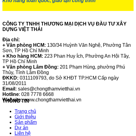
Kho hàng toàn quốc, giao tận công trình
CÔNG TY TNHH THƯƠNG MẠI DỊCH VỤ ĐẦU TƯ XÂY
DỰNG VIỆT THÁI
Địa chỉ:
+ Văn phòng HCM:
130/34 Huỳnh Văn Nghệ, Phường Tân
Sơn, TP Hồ Chí Minh
+ Kho hàng HCM:
223 Phan Huy Ích, Phường An Hội Tây,
TP Hồ Chí Minh
+ Văn phòng Lâm Đồng:
201 Phạm Hùng, phường Phú
Thủy, Tỉnh Lâm Đồng
ĐKKD:
0311109793
, do Sở KHĐT TP.HCM Cấp ngày
31/08/2011
Email:
sales@chongthamvietthai.vn
Hotline
: 028 7778 6668
Website:
www.chongthamvietthai.vn
THÔNG TIN
Trang chủ
Giới thiệu
Sản phẩm
Dự án
Liên hệ