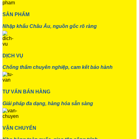
SẢN PHẨM
Nhập khẩu Châu Âu, nguồn gốc rõ ràng
DỊCH VỤ
Chống thấm chuyên nghiệp, cam kết bảo hành
TƯ VẤN BÁN HÀNG
Giải pháp đa dạng, hàng hóa sẵn sàng
VẬN CHUYỂN