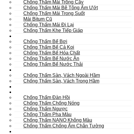
Chống Thấm Mái Trồng Cây
Chống Thấm Mái Bê Tông Ẩm Ướt
Chống Thấm Mái Trong Suốt
Mái Bitum Cũ
Chống Thấm Mái Đi Lại
Chống Thấm Khe Tiếp Giáp
Bể
Chống Thấm Bể Bơi
Chống Thấm Bể Cá Koi
Chống Thấm Bể Hóa Chất
Chống Thấm Bể Nước Ăn
Chống Thấm Bể Nước Thải
Hầm
Chống Thấm Sàn, Vách Ngoài Hầm
Chống Thấm Sàn, Vách Trong Hầm
TOILET
Tường
Chống Thấm Đàn Hồi
Chống Thấm Chống Nóng
Chống Thấm Ngược
Chống Thấm Pha Màu
Chống Thấm NANO Không Màu
Chống Thấm Chống Ẩm Chân Tường
Khác