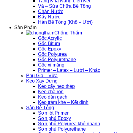
Tăng Khả Năng Liên Kết
Vá – Sửa Chữa Bê Tông
Chặn Nước
Đẩy Nước
Hàn Bê Tông (Khô – Ướt)
Sản Phẩm
Chống Thấm
Gốc Acrylic
Gốc Bitum
Gốc Epoxy
Gốc Polyurea
Gốc Polyurethane
Gốc xi măng
Primer – Latex – Lưới – Khác
Phụ Gia – Vữa
Keo Xây Dựng
Keo cấy neo thép
Keo chà ron
Keo dán gạch
Keo trám khe – Kết dính
Sàn Bê Tông
Sơn lót Primer
Sơn phủ Epoxy
Sơn phủ Polyurea khô nhanh
Sơn phủ Polyurethane