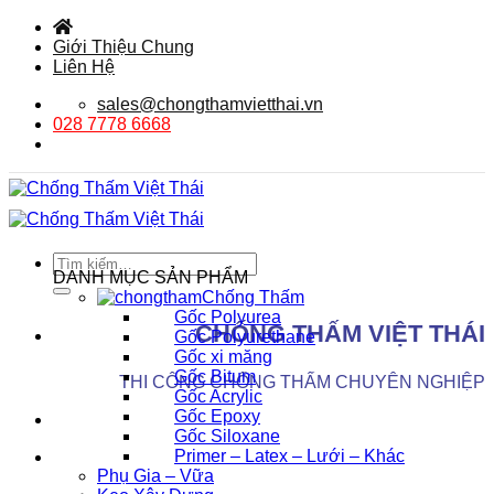
Bỏ
qua
Giới Thiệu Chung
nội
Liên Hệ
dung
sales@chongthamvietthai.vn
028 7778 6668
Tìm
DANH MỤC SẢN PHẨM
kiếm:
Chống Thấm
Gốc Polyurea
CHỐNG THẤM VIỆT THÁI
Gốc Polyurethane
Gốc xi măng
Gốc Bitum
THI CÔNG CHỐNG THẤM CHUYÊN NGHIỆP
Gốc Acrylic
Gốc Epoxy
Gốc Siloxane
Primer – Latex – Lưới – Khác
Phụ Gia – Vữa