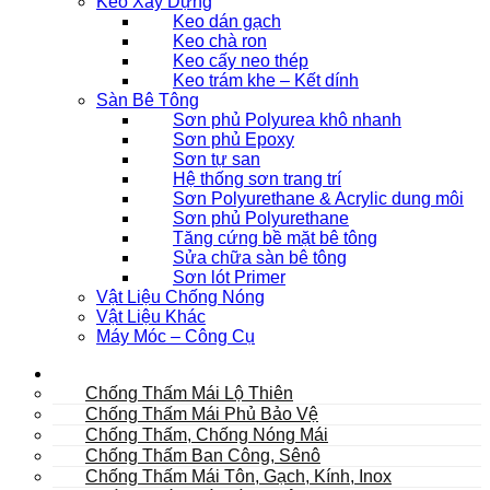
Keo Xây Dựng
Keo dán gạch
Keo chà ron
Keo cấy neo thép
Keo trám khe – Kết dính
Sàn Bê Tông
Sơn phủ Polyurea khô nhanh
Sơn phủ Epoxy
Sơn tự san
Hệ thống sơn trang trí
Sơn Polyurethane & Acrylic dung môi
Sơn phủ Polyurethane
Tăng cứng bề mặt bê tông
Sửa chữa sàn bê tông
Sơn lót Primer
Vật Liệu Chống Nóng
Vật Liệu Khác
Máy Móc – Công Cụ
Mái
Chống Thấm Mái Lộ Thiên
Chống Thấm Mái Phủ Bảo Vệ
Chống Thấm, Chống Nóng Mái
Chống Thấm Ban Công, Sênô
Chống Thấm Mái Tôn, Gạch, Kính, Inox