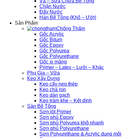
Vá – Sửa Chữa Bê Tông
Chặn Nước
Đẩy Nước
Hàn Bê Tông (Khô – Ướt)
Sản Phẩm
Chống Thấm
Gốc Acrylic
Gốc Bitum
Gốc Epoxy
Gốc Polyurea
Gốc Polyurethane
Gốc xi măng
Primer – Latex – Lưới – Khác
Phụ Gia – Vữa
Keo Xây Dựng
Keo cấy neo thép
Keo chà ron
Keo dán gạch
Keo trám khe – Kết dính
Sàn Bê Tông
Sơn lót Primer
Sơn phủ Epoxy
Sơn phủ Polyurea khô nhanh
Sơn phủ Polyurethane
Sơn Polyurethane & Acrylic dung môi