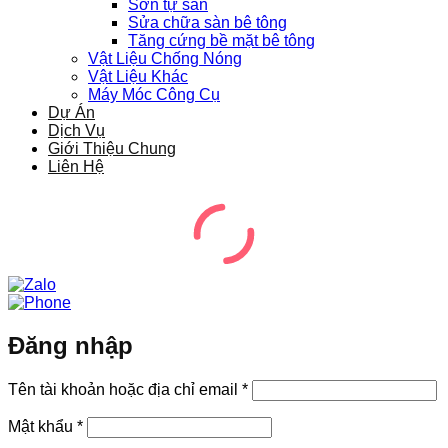
Sơn tự san
Sửa chữa sàn bê tông
Tăng cứng bề mặt bê tông
Vật Liệu Chống Nóng
Vật Liệu Khác
Máy Móc Công Cụ
Dự Án
Dịch Vụ
Giới Thiệu Chung
Liên Hệ
Đăng nhập
Bắt
Tên tài khoản hoặc địa chỉ email
*
buộc
Bắt
Mật khẩu
*
buộc