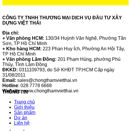
CÔNG TY TNHH THƯƠNG MẠI DỊCH VỤ ĐẦU TƯ XÂY
DỰNG VIỆT THÁI
Địa chỉ:
+ Văn phòng HCM:
130/34 Huỳnh Văn Nghệ, Phường Tân
Sơn, TP Hồ Chí Minh
+ Kho hàng HCM:
223 Phan Huy Ích, Phường An Hội Tây,
TP Hồ Chí Minh
+ Văn phòng Lâm Đồng:
201 Phạm Hùng, phường Phú
Thủy, Tỉnh Lâm Đồng
ĐKKD:
0311109793
, do Sở KHĐT TP.HCM Cấp ngày
31/08/2011
Email:
sales@chongthamvietthai.vn
Hotline
: 028 7778 6668
Website:
www.chongthamvietthai.vn
THÔNG TIN
Trang chủ
Giới thiệu
Sản phẩm
Dự án
Liên hệ