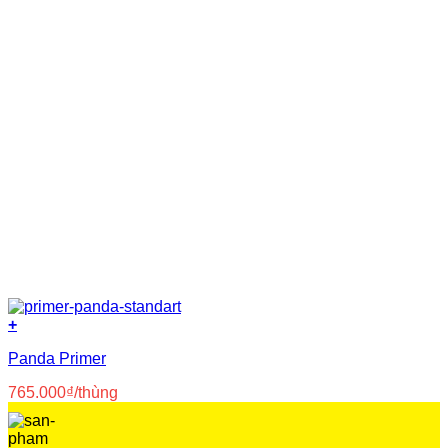
Nhựa PVC nguyên sinh
(8)
Nước
(8)
Polyurea
(5)
Polyurethane
(23)
Primer
(14)
Silicone
(3)
Siloxane
(3)
Xi măng
(37)
+
Panda Primer
765.000
₫
/thùng