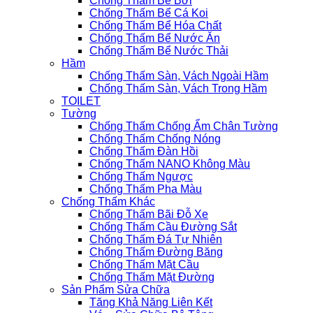
Chống Thấm Bể Bơi
Chống Thấm Bể Cá Koi
Chống Thấm Bể Hóa Chất
Chống Thấm Bể Nước Ăn
Chống Thấm Bể Nước Thải
Hầm
Chống Thấm Sàn, Vách Ngoài Hầm
Chống Thấm Sàn, Vách Trong Hầm
TOILET
Tường
Chống Thấm Chống Ẩm Chân Tường
Chống Thấm Chống Nóng
Chống Thấm Đàn Hồi
Chống Thấm NANO Không Màu
Chống Thấm Ngược
Chống Thấm Pha Màu
Chống Thấm Khác
Chống Thấm Bãi Đỗ Xe
Chống Thấm Cầu Đường Sắt
Chống Thấm Đá Tự Nhiên
Chống Thấm Đường Băng
Chống Thấm Mặt Cầu
Chống Thấm Mặt Đường
Sản Phẩm Sửa Chữa
Tăng Khả Năng Liên Kết