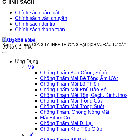
CHÍNH SÁCH
Chính sách bảo mật
Chính sách vận chuyển
Chính sách đổi trả
Chính sách thanh toán
0916 888 055
Bản quyền thuộc CÔNG TY TNHH THƯƠNG MẠI DỊCH VỤ ĐẦU TƯ XÂY
DỰNG VIỆT THÁI
Ứng Dụng
Mái
Chống Thấm Ban Công, Sênô
Chống Thấm Mái Bê Tông Ẩm Ướt
Chống Thấm Mái Lộ Thiên
Chống Thấm Mái Phủ Bảo Vệ
Chống Thấm Mái Tôn, Gạch, Kính, Inox
Chống Thấm Mái Trồng Cây
Chống Thấm Mái Trong Suốt
Chống Thấm, Chống Nóng Mái
Mái Bitum Cũ
Chống Thấm Mái Đi Lại
Chống Thấm Khe Tiếp Giáp
Bể