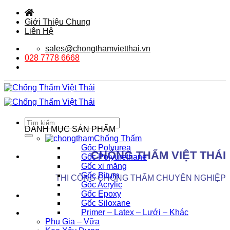
Bỏ
qua
Giới Thiệu Chung
nội
Liên Hệ
dung
sales@chongthamvietthai.vn
028 7778 6668
Tìm
DANH MỤC SẢN PHẨM
kiếm:
Chống Thấm
Gốc Polyurea
CHỐNG THẤM VIỆT THÁI
Gốc Polyurethane
Gốc xi măng
Gốc Bitum
THI CÔNG CHỐNG THẤM CHUYÊN NGHIỆP
Gốc Acrylic
Gốc Epoxy
Gốc Siloxane
Primer – Latex – Lưới – Khác
Phụ Gia – Vữa