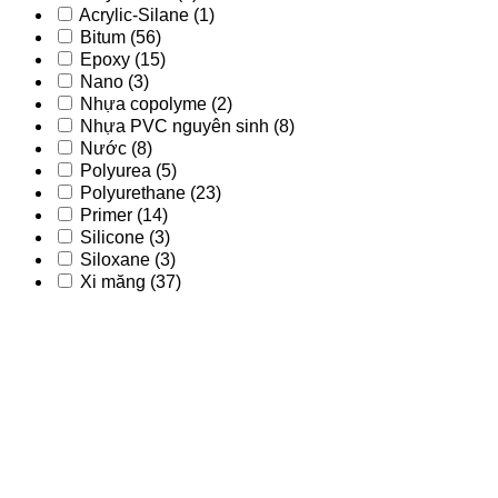
Acrylic-Silane
(1)
Bitum
(56)
Epoxy
(15)
Nano
(3)
Nhựa copolyme
(2)
Nhựa PVC nguyên sinh
(8)
Nước
(8)
Polyurea
(5)
Polyurethane
(23)
Primer
(14)
Silicone
(3)
Siloxane
(3)
Xi măng
(37)
Acrylic
(9)
Acrylic - PU
(2)
Acrylic-Silane
(1)
Bitum
(56)
Epoxy
(15)
Nano
(3)
Nhựa copolyme
(2)