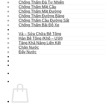
Chống Thấm Đá Tự Nhiên
Chống Thấm Mặt Cầu
Chống Thấm Mặt Đường
Chống Thấm Đường Băng
Chống Thấm Cầu Đường Sắt
Chống Thấm Bãi Đỗ Xe
Sửa Chữa
Vá – Sửa Chữa Bê Tông
Hàn Bê Tông (Khô – Ướt)
Tăng Khả Năng Liên Kết
Chặn Nước
Đẩy Nước
Dự Án
Dịch Vụ
Tư Vấn