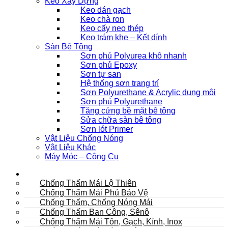
Keo Xây Dựng
Keo dán gạch
Keo chà ron
Keo cấy neo thép
Keo trám khe – Kết dính
Sàn Bê Tông
Sơn phủ Polyurea khô nhanh
Sơn phủ Epoxy
Sơn tự san
Hệ thống sơn trang trí
Sơn Polyurethane & Acrylic dung môi
Sơn phủ Polyurethane
Tăng cứng bề mặt bê tông
Sửa chữa sàn bê tông
Sơn lót Primer
Vật Liệu Chống Nóng
Vật Liệu Khác
Máy Móc – Công Cụ
Mái
Chống Thấm Mái Lộ Thiên
Chống Thấm Mái Phủ Bảo Vệ
Chống Thấm, Chống Nóng Mái
Chống Thấm Ban Công, Sênô
Chống Thấm Mái Tôn, Gạch, Kính, Inox