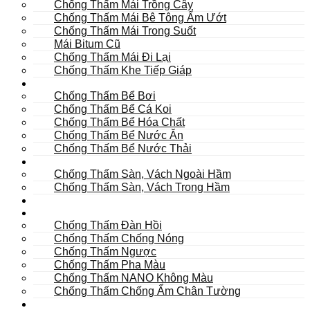
Chống Thấm Mái Trồng Cây
Chống Thấm Mái Bê Tông Ẩm Ướt
Chống Thấm Mái Trong Suốt
Mái Bitum Cũ
Chống Thấm Mái Đi Lại
Chống Thấm Khe Tiếp Giáp
Bể
Chống Thấm Bể Bơi
Chống Thấm Bể Cá Koi
Chống Thấm Bể Hóa Chất
Chống Thấm Bể Nước Ăn
Chống Thấm Bể Nước Thải
Hầm
Chống Thấm Sàn, Vách Ngoài Hầm
Chống Thấm Sàn, Vách Trong Hầm
TOILET
Tường
Chống Thấm Đàn Hồi
Chống Thấm Chống Nóng
Chống Thấm Ngược
Chống Thấm Pha Màu
Chống Thấm NANO Không Màu
Chống Thấm Chống Ẩm Chân Tường
Khác