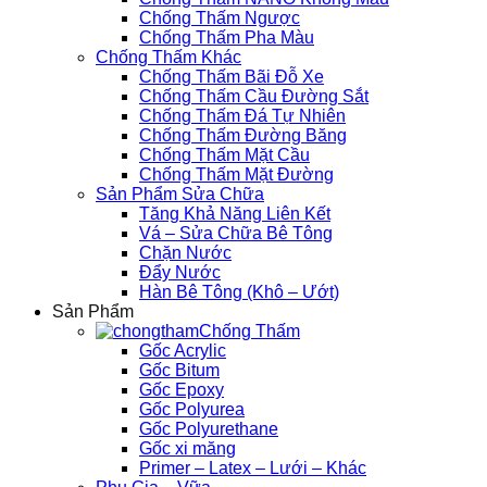
Chống Thấm Ngược
Chống Thấm Pha Màu
Chống Thấm Khác
Chống Thấm Bãi Đỗ Xe
Chống Thấm Cầu Đường Sắt
Chống Thấm Đá Tự Nhiên
Chống Thấm Đường Băng
Chống Thấm Mặt Cầu
Chống Thấm Mặt Đường
Sản Phẩm Sửa Chữa
Tăng Khả Năng Liên Kết
Vá – Sửa Chữa Bê Tông
Chặn Nước
Đẩy Nước
Hàn Bê Tông (Khô – Ướt)
Sản Phẩm
Chống Thấm
Gốc Acrylic
Gốc Bitum
Gốc Epoxy
Gốc Polyurea
Gốc Polyurethane
Gốc xi măng
Primer – Latex – Lưới – Khác