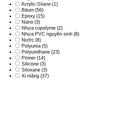
Acrylic-Silane
(1)
Bitum
(56)
Epoxy
(15)
Nano
(3)
Nhựa copolyme
(2)
Nhựa PVC nguyên sinh
(8)
Nước
(8)
Polyurea
(5)
Polyurethane
(23)
Primer
(14)
Silicone
(3)
Siloxane
(3)
Xi măng
(37)
Acrylic
(9)
Acrylic - PU
(2)
Acrylic-Silane
(1)
Bitum
(56)
Epoxy
(15)
Nano
(3)
Nhựa copolyme
(2)