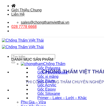
Bỏ
qua
Giới Thiệu Chung
nội
Liên Hệ
dung
sales@chongthamvietthai.vn
028 7778 6668
Tìm
DANH MỤC SẢN PHẨM
kiếm:
Chống Thấm
Gốc Polyurea
CHỐNG THẤM VIỆT THÁI
Gốc Polyurethane
Gốc xi măng
Gốc Bitum
THI CÔNG CHỐNG THẤM CHUYÊN NGHIỆP
Gốc Acrylic
Gốc Epoxy
Gốc Siloxane
Primer – Latex – Lưới – Khác
Phụ Gia – Vữa