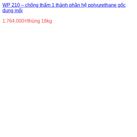
WP 210 – chống thấm 1 thành phần hệ polyurethane gốc
dung môi
1.764.000
₫
/thùng 18kg