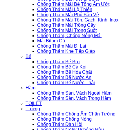
Chống Thấm Mái Bê Tông Ẩm Ướt
Chống Thấm Mái Lộ Thiên
Chống Thấm Mái Phủ Bảo Vệ
Chống Thấm Mái Tôn, Gạch, Kính, Inox
Chống Thấm Mái Trồng Cây
Chống Thấm Mái Trong Suốt
Chống Thấm, Chống Nóng Mái
Mái Bitum Cũ
Chống Thấm Mái Đi Lại
Chống Thấm Khe Tiếp Giáp
Bể
Chống Thấm Bể Bơi
Chống Thấm Bể Cá Koi
Chống Thấm Bể Hóa Chất
Chống Thấm Bể Nước Ăn
Chống Thấm Bể Nước Thải
Hầm
Chống Thấm Sàn, Vách Ngoài Hầm
Chống Thấm Sàn, Vách Trong Hầm
TOILET
Tường
Chống Thấm Chống Ẩm Chân Tường
Chống Thấm Chống Nóng
Chống Thấm Đàn Hồi
Chống Thấm NANO Không Màu