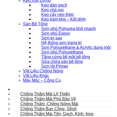
Keo Xây Dựng
Keo dán gạch
Keo chà ron
Keo cấy neo thép
Keo trám khe – Kết dính
Sàn Bê Tông
Sơn phủ Polyurea khô nhanh
Sơn phủ Epoxy
Sơn tự san
Hệ thống sơn trang trí
Sơn Polyurethane & Acrylic dung môi
Sơn phủ Polyurethane
Tăng cứng bề mặt bê tông
Sửa chữa sàn bê tông
Sơn lót Primer
Vật Liệu Chống Nóng
Vật Liệu Khác
Máy Móc – Công Cụ
Mái
Chống Thấm Mái Lộ Thiên
Chống Thấm Mái Phủ Bảo Vệ
Chống Thấm, Chống Nóng Mái
Chống Thấm Ban Công, Sênô
Chống Thấm Mái Tôn, Gạch, Kính, Inox