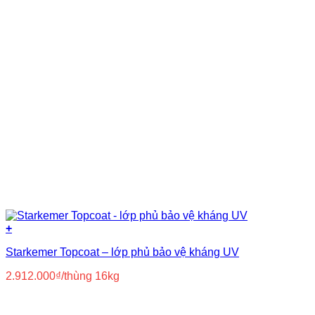
Nhựa PVC nguyên sinh
(8)
Nước
(8)
Polyurea
(5)
Polyurethane
(23)
Primer
(14)
Silicone
(3)
Siloxane
(3)
Xi măng
(37)
+
Starkemer Topcoat – lớp phủ bảo vệ kháng UV
2.912.000
₫
/thùng 16kg