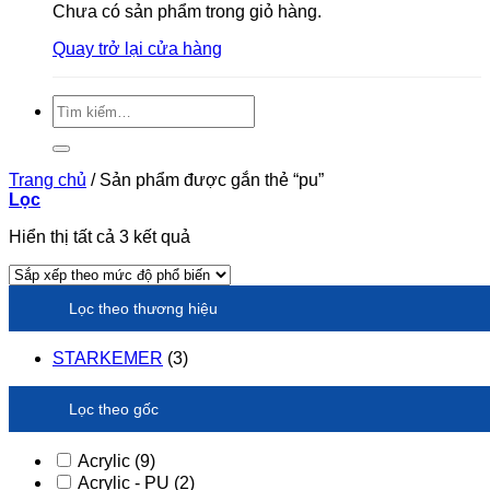
Chưa có sản phẩm trong giỏ hàng.
Quay trở lại cửa hàng
Tìm
kiếm:
Trang chủ
/
Sản phẩm được gắn thẻ “pu”
Lọc
Đã
Hiển thị tất cả 3 kết quả
sắp
xếp
theo
Lọc theo thương hiệu
xếp
hạng
trung
STARKEMER
(3)
bình
Lọc theo gốc
Acrylic
(9)
Acrylic - PU
(2)