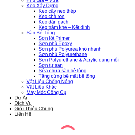
Phụ Gia – Vữa
Keo Xây Dựng
Keo cấy neo thép
Keo chà ron
Keo dán gạch
Keo trám khe – Kết dính
Sàn Bê Tông
Sơn lót Primer
Sơn phủ Epoxy
Sơn phủ Polyurea khô nhanh
Sơn phủ Polyurethane
Sơn Polyurethane & Acrylic dung môi
Sơn tự san
Sửa chữa sàn bê tông
Tăng cứng bề mặt bê tông
Vật Liệu Chống Nóng
Vật Liệu Khác
Máy Móc Công Cụ
Dự Án
Dịch Vụ
Giới Thiệu Chung
Liên Hệ