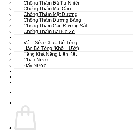
Chống Thấm Đá Tự Nhiên
Chống Thấm Mặt Cầu
Chống Thấm Mặt Đường
Chống Thấm Đường Băng
Chống Thấm Cầu Đường Sắt
Chống Thấm Bãi Đỗ Xe
Sửa Chữa
Vá – Sửa Chữa Bê Tông
Hàn Bê Tông (Khô – Ướt)
Tăng Khả Năng Liên Kết
Chặn Nước
Đẩy Nước
Dự Án
Dịch Vụ
Tư Vấn