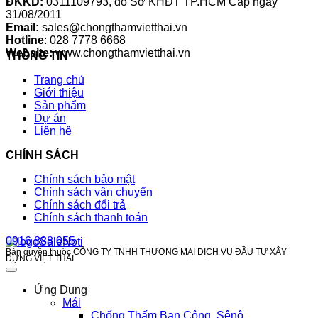
ĐKKD:
0311109793
, do Sở KHĐT TP.HCM Cấp ngày
31/08/2011
Email:
sales@chongthamvietthai.vn
Hotline
: 028 7778 6668
Website:
www.chongthamvietthai.vn
THÔNG TIN
Trang chủ
Giới thiệu
Sản phẩm
Dự án
Liên hệ
CHÍNH SÁCH
Chính sách bảo mật
Chính sách vận chuyển
Chính sách đổi trả
Chính sách thanh toán
0916 888 055
Bản quyền thuộc CÔNG TY TNHH THƯƠNG MẠI DỊCH VỤ ĐẦU TƯ XÂY
DỰNG VIỆT THÁI
Ứng Dụng
Mái
Chống Thấm Ban Công, Sênô