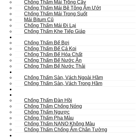
Chống Thấm Mái Trồng Cây
Chống Thấm Mái Bê Tông Ẩm Ướt
Chống Thấm Mái Trong Suốt
Mái Bitum Cũ
Chống Thấm Mái Đi Lại
Chống Thấm Khe Tiếp Giáp
Bể
Chống Thấm Bể Bơi
Chống Thấm Bể Cá Koi
Chống Thấm Bể Hóa Chất
Chống Thấm Bể Nước Ăn
Chống Thấm Bể Nước Thải
Hầm
Chống Thấm Sàn, Vách Ngoài Hầm
Chống Thấm Sàn, Vách Trong Hầm
TOILET
Tường
Chống Thấm Đàn Hồi
Chống Thấm Chống Nóng
Chống Thấm Ngược
Chống Thấm Pha Màu
Chống Thấm NANO Không Màu
Chống Thấm Chống Ẩm Chân Tường
Khác