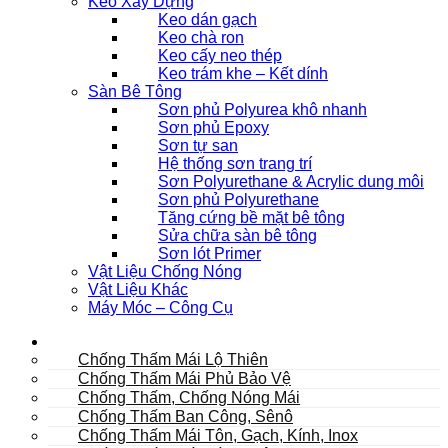
Keo Xây Dựng
Keo dán gạch
Keo chà ron
Keo cấy neo thép
Keo trám khe – Kết dính
Sàn Bê Tông
Sơn phủ Polyurea khô nhanh
Sơn phủ Epoxy
Sơn tự san
Hệ thống sơn trang trí
Sơn Polyurethane & Acrylic dung môi
Sơn phủ Polyurethane
Tăng cứng bề mặt bê tông
Sửa chữa sàn bê tông
Sơn lót Primer
Vật Liệu Chống Nóng
Vật Liệu Khác
Máy Móc – Công Cụ
Mái
Chống Thấm Mái Lộ Thiên
Chống Thấm Mái Phủ Bảo Vệ
Chống Thấm, Chống Nóng Mái
Chống Thấm Ban Công, Sênô
Chống Thấm Mái Tôn, Gạch, Kính, Inox