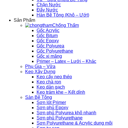
Chặn Nước
Đẩy Nước
Hàn Bê Tông (Khô – Ướt)
Sản Phẩm
Chống Thấm
Gốc Acrylic
Gốc Bitum
Gốc Epoxy
Gốc Polyurea
Gốc Polyurethane
Gốc xi măng
Primer – Latex – Lưới – Khác
Phụ Gia – Vữa
Keo Xây Dựng
Keo cấy neo thép
Keo chà ron
Keo dán gạch
Keo trám khe – Kết dính
Sàn Bê Tông
Sơn lót Primer
Sơn phủ Epoxy
Sơn phủ Polyurea khô nhanh
Sơn phủ Polyurethane
Sơn Polyurethane & Acrylic dung môi