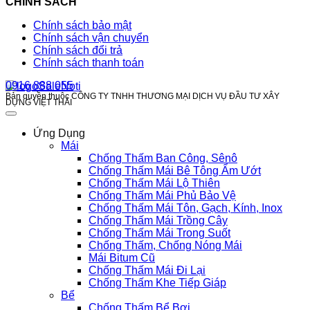
CHÍNH SÁCH
Chính sách bảo mật
Chính sách vận chuyển
Chính sách đổi trả
Chính sách thanh toán
0916 888 055
Bản quyền thuộc CÔNG TY TNHH THƯƠNG MẠI DỊCH VỤ ĐẦU TƯ XÂY
DỰNG VIỆT THÁI
Ứng Dụng
Mái
Chống Thấm Ban Công, Sênô
Chống Thấm Mái Bê Tông Ẩm Ướt
Chống Thấm Mái Lộ Thiên
Chống Thấm Mái Phủ Bảo Vệ
Chống Thấm Mái Tôn, Gạch, Kính, Inox
Chống Thấm Mái Trồng Cây
Chống Thấm Mái Trong Suốt
Chống Thấm, Chống Nóng Mái
Mái Bitum Cũ
Chống Thấm Mái Đi Lại
Chống Thấm Khe Tiếp Giáp
Bể
Chống Thấm Bể Bơi