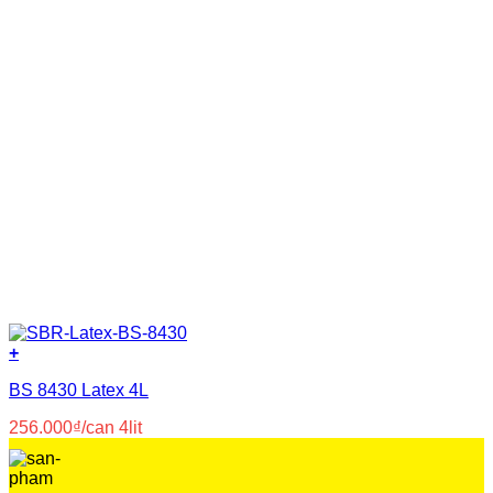
+
BS 8430 Latex 4L
256.000
₫
/can 4lit