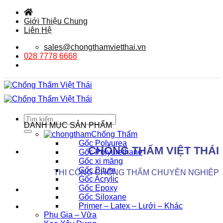
Bỏ
qua
Giới Thiệu Chung
nội
Liên Hệ
dung
sales@chongthamvietthai.vn
028 7778 6668
Tìm
DANH MỤC SẢN PHẨM
kiếm:
Chống Thấm
Gốc Polyurea
CHỐNG THẤM VIỆT THÁI
Gốc Polyurethane
Gốc xi măng
Gốc Bitum
THI CÔNG CHỐNG THẤM CHUYÊN NGHIỆP
Gốc Acrylic
Gốc Epoxy
Gốc Siloxane
Primer – Latex – Lưới – Khác
Phụ Gia – Vữa