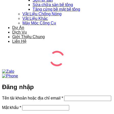
Sơn tự san
Sửa chữa sàn bê tông
Tăng cứng bề mặt bê tông
Vật Liệu Chống Nóng
Vật Liệu Khác
Máy Móc Công Cụ
Dự Án
Dịch Vụ
Giới Thiệu Chung
Liên Hệ
Đăng nhập
Bắt
Tên tài khoản hoặc địa chỉ email
*
buộc
Bắt
Mật khẩu
*
buộc