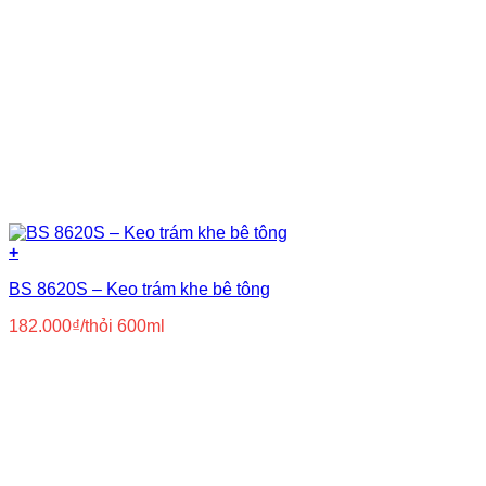
Primer
(14)
Silicone
(3)
Siloxane
(3)
Xi măng
(37)
+
BS 8620S – Keo trám khe bê tông
182.000
₫
/thỏi 600ml