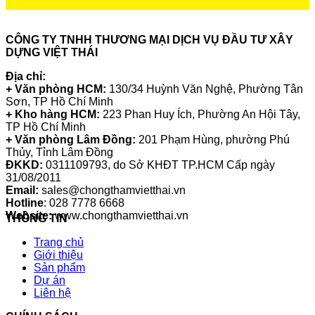
CÔNG TY TNHH THƯƠNG MẠI DỊCH VỤ ĐẦU TƯ XÂY
DỰNG VIỆT THÁI
Địa chỉ:
+ Văn phòng HCM:
130/34 Huỳnh Văn Nghệ, Phường Tân
Sơn, TP Hồ Chí Minh
+ Kho hàng HCM:
223 Phan Huy Ích, Phường An Hội Tây,
TP Hồ Chí Minh
+ Văn phòng Lâm Đồng:
201 Phạm Hùng, phường Phú
Thủy, Tỉnh Lâm Đồng
ĐKKD:
0311109793
, do Sở KHĐT TP.HCM Cấp ngày
31/08/2011
Email:
sales@chongthamvietthai.vn
Hotline
: 028 7778 6668
Website:
www.chongthamvietthai.vn
THÔNG TIN
Trang chủ
Giới thiệu
Sản phẩm
Dự án
Liên hệ