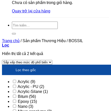
Chưa có sản phẩm trong giỏ hàng.
Quay trở lại cửa hàng
Tìm
kiếm:
Trang chủ
/
Sản phẩm Thương Hiệu
/
BOSSIL
Lọc
Đã
Hiển thị tất cả 2 kết quả
sắp
xếp
theo
Lọc theo gốc
xếp
hạng
trung
Acrylic
(9)
bình
Acrylic - PU
(2)
Acrylic-Silane
(1)
Bitum
(56)
Epoxy
(15)
Nano
(3)