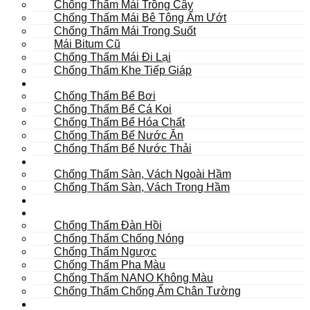
Chống Thấm Mái Trồng Cây
Chống Thấm Mái Bê Tông Ẩm Ướt
Chống Thấm Mái Trong Suốt
Mái Bitum Cũ
Chống Thấm Mái Đi Lại
Chống Thấm Khe Tiếp Giáp
Bể
Chống Thấm Bể Bơi
Chống Thấm Bể Cá Koi
Chống Thấm Bể Hóa Chất
Chống Thấm Bể Nước Ăn
Chống Thấm Bể Nước Thải
Hầm
Chống Thấm Sàn, Vách Ngoài Hầm
Chống Thấm Sàn, Vách Trong Hầm
TOILET
Tường
Chống Thấm Đàn Hồi
Chống Thấm Chống Nóng
Chống Thấm Ngược
Chống Thấm Pha Màu
Chống Thấm NANO Không Màu
Chống Thấm Chống Ẩm Chân Tường
Khác