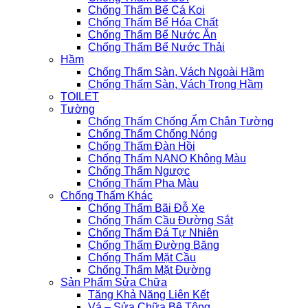
Chống Thấm Bể Cá Koi
Chống Thấm Bể Hóa Chất
Chống Thấm Bể Nước Ăn
Chống Thấm Bể Nước Thải
Hầm
Chống Thấm Sàn, Vách Ngoài Hầm
Chống Thấm Sàn, Vách Trong Hầm
TOILET
Tường
Chống Thấm Chống Ẩm Chân Tường
Chống Thấm Chống Nóng
Chống Thấm Đàn Hồi
Chống Thấm NANO Không Màu
Chống Thấm Ngược
Chống Thấm Pha Màu
Chống Thấm Khác
Chống Thấm Bãi Đỗ Xe
Chống Thấm Cầu Đường Sắt
Chống Thấm Đá Tự Nhiên
Chống Thấm Đường Băng
Chống Thấm Mặt Cầu
Chống Thấm Mặt Đường
Sản Phẩm Sửa Chữa
Tăng Khả Năng Liên Kết
Vá – Sửa Chữa Bê Tông