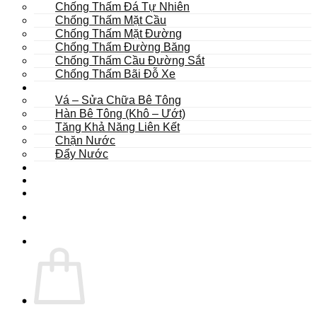
Chống Thấm Đá Tự Nhiên
Chống Thấm Mặt Cầu
Chống Thấm Mặt Đường
Chống Thấm Đường Băng
Chống Thấm Cầu Đường Sắt
Chống Thấm Bãi Đỗ Xe
Sửa Chữa
Vá – Sửa Chữa Bê Tông
Hàn Bê Tông (Khô – Ướt)
Tăng Khả Năng Liên Kết
Chặn Nước
Đẩy Nước
Dự Án
Dịch Vụ
Tư Vấn