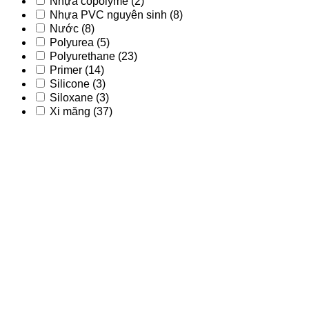
Nhựa copolyme
(2)
Nhựa PVC nguyên sinh
(8)
Nước
(8)
Polyurea
(5)
Polyurethane
(23)
Primer
(14)
Silicone
(3)
Siloxane
(3)
Xi măng
(37)
Acrylic
(9)
Acrylic - PU
(2)
Acrylic-Silane
(1)
Bitum
(56)
Epoxy
(15)
Nano
(3)
Nhựa copolyme
(2)
Nhựa PVC nguyên sinh
(8)
Nước
(8)
Polyurea
(5)
Polyurethane
(23)