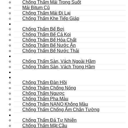
Chống Thấm Mái Trong Suốt
Mái Bitum Cũ
Chống Thấm Mái Đi Lại
Chống Thấm Khe Tiếp Giáp
Bể
Chống Thấm Bể Bơi
Chống Thấm Bể Cá Koi
Chống Thấm Bể Hóa Chất
Chống Thấm Bể Nước Ăn
Chống Thấm Bể Nước Thải
Hầm
Chống Thấm Sàn, Vách Ngoài Hầm
Chống Thấm Sàn, Vách Trong Hầm
TOILET
Tường
Chống Thấm Đàn Hồi
Chống Thấm Chống Nóng
Chống Thấm Ngược
Chống Thấm Pha Màu
Chống Thấm NANO Không Màu
Chống Thấm Chống Ẩm Chân Tường
Khác
Chống Thấm Đá Tự Nhiên
Chống Thấm Mặt Cầu