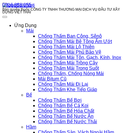
0916 888 055
Bản quyền thuộc CÔNG TY TNHH THƯƠNG MẠI DỊCH VỤ ĐẦU TƯ XÂY
DỰNG VIỆT THÁI
Ứng Dụng
Mái
Chống Thấm Ban Công, Sênô
Chống Thấm Mái Bê Tông Ẩm Ướt
Chống Thấm Mái Lộ Thiên
Chống Thấm Mái Phủ Bảo Vệ
Chống Thấm Mái Tôn, Gạch, Kính, Inox
Chống Thấm Mái Trồng Cây
Chống Thấm Mái Trong Suốt
Chống Thấm, Chống Nóng Mái
Mái Bitum Cũ
Chống Thấm Mái Đi Lại
Chống Thấm Khe Tiếp Giáp
Bể
Chống Thấm Bể Bơi
Chống Thấm Bể Cá Koi
Chống Thấm Bể Hóa Chất
Chống Thấm Bể Nước Ăn
Chống Thấm Bể Nước Thải
Hầm
Chống Thấm Sàn, Vách Ngoài Hầm