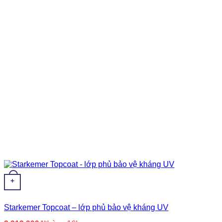
Bitum
(56)
Epoxy
(15)
Nano
(3)
Nhựa copolyme
(2)
Nhựa PVC nguyên sinh
(8)
Nước
(8)
Polyurea
(5)
Polyurethane
(23)
Primer
(14)
Silicone
(3)
Siloxane
(3)
Xi măng
(37)
+
Starkemer Topcoat – lớp phủ bảo vệ kháng UV