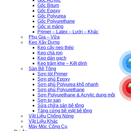
Gốc Acrylic
Gốc Bitum
Gốc Epoxy
Gốc Polyurea
Gốc Polyurethane
Gốc xi măng
Primer – Latex – Lưới – Khác
Phụ Gia – Vữa
Keo Xây Dựng
Keo cấy neo thép
Keo chà ron
Keo dán gạch
Keo trám khe – Kết dính
Sàn Bê Tông
Sơn lót Primer
Sơn phủ Epoxy
Sơn phủ Polyurea khô nhanh
Sơn phủ Polyurethane
Sơn Polyurethane & Acrylic dung môi
Sơn tự san
Sửa chữa sàn bê tông
Tăng cứng bề mặt bê tông
Vật Liệu Chống Nóng
Vật Liệu Khác
Máy Móc Công Cụ