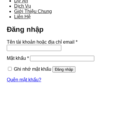
Dự Án
Dịch Vụ
Giới Thiệu Chung
Liên Hệ
Đăng nhập
Bắt
Tên tài khoản hoặc địa chỉ email
*
buộc
Bắt
Mật khẩu
*
buộc
Ghi nhớ mật khẩu
Đăng nhập
Quên mật khẩu?