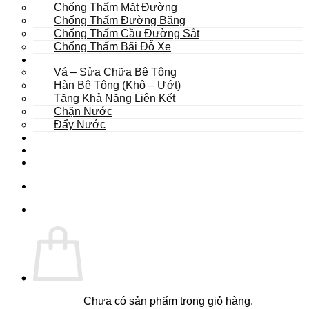
Chống Thấm Mặt Đường
Chống Thấm Đường Băng
Chống Thấm Cầu Đường Sắt
Chống Thấm Bãi Đỗ Xe
Sửa Chữa
Vá – Sửa Chữa Bê Tông
Hàn Bê Tông (Khô – Ướt)
Tăng Khả Năng Liên Kết
Chặn Nước
Đẩy Nước
Dự Án
Dịch Vụ
Tư Vấn
Chưa có sản phẩm trong giỏ hàng.