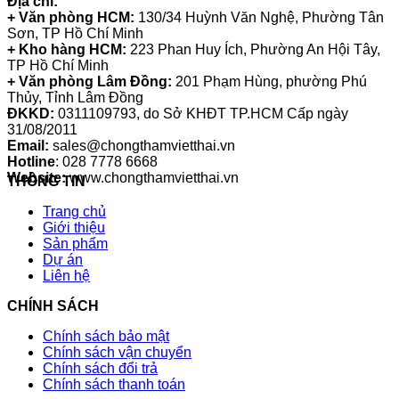
Địa chỉ:
+ Văn phòng HCM:
130/34 Huỳnh Văn Nghệ, Phường Tân
Sơn, TP Hồ Chí Minh
+ Kho hàng HCM:
223 Phan Huy Ích, Phường An Hội Tây,
TP Hồ Chí Minh
+ Văn phòng Lâm Đồng:
201 Phạm Hùng, phường Phú
Thủy, Tỉnh Lâm Đồng
ĐKKD:
0311109793
, do Sở KHĐT TP.HCM Cấp ngày
31/08/2011
Email:
sales@chongthamvietthai.vn
Hotline
: 028 7778 6668
Website:
www.chongthamvietthai.vn
THÔNG TIN
Trang chủ
Giới thiệu
Sản phẩm
Dự án
Liên hệ
CHÍNH SÁCH
Chính sách bảo mật
Chính sách vận chuyển
Chính sách đổi trả
Chính sách thanh toán