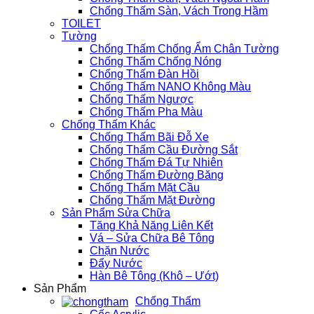
Chống Thấm Sàn, Vách Trong Hầm
TOILET
Tường
Chống Thấm Chống Ẩm Chân Tường
Chống Thấm Chống Nóng
Chống Thấm Đàn Hồi
Chống Thấm NANO Không Màu
Chống Thấm Ngược
Chống Thấm Pha Màu
Chống Thấm Khác
Chống Thấm Bãi Đỗ Xe
Chống Thấm Cầu Đường Sắt
Chống Thấm Đá Tự Nhiên
Chống Thấm Đường Băng
Chống Thấm Mặt Cầu
Chống Thấm Mặt Đường
Sản Phẩm Sửa Chữa
Tăng Khả Năng Liên Kết
Vá – Sửa Chữa Bê Tông
Chặn Nước
Đẩy Nước
Hàn Bê Tông (Khô – Ướt)
Sản Phẩm
Chống Thấm