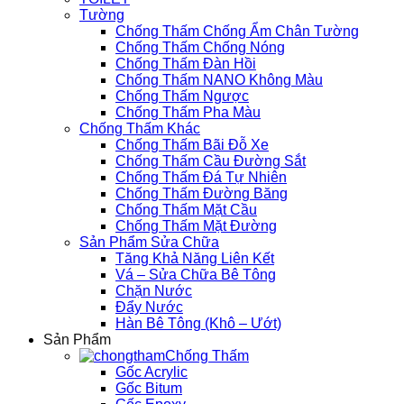
Tường
Chống Thấm Chống Ẩm Chân Tường
Chống Thấm Chống Nóng
Chống Thấm Đàn Hồi
Chống Thấm NANO Không Màu
Chống Thấm Ngược
Chống Thấm Pha Màu
Chống Thấm Khác
Chống Thấm Bãi Đỗ Xe
Chống Thấm Cầu Đường Sắt
Chống Thấm Đá Tự Nhiên
Chống Thấm Đường Băng
Chống Thấm Mặt Cầu
Chống Thấm Mặt Đường
Sản Phẩm Sửa Chữa
Tăng Khả Năng Liên Kết
Vá – Sửa Chữa Bê Tông
Chặn Nước
Đẩy Nước
Hàn Bê Tông (Khô – Ướt)
Sản Phẩm
Chống Thấm
Gốc Acrylic
Gốc Bitum