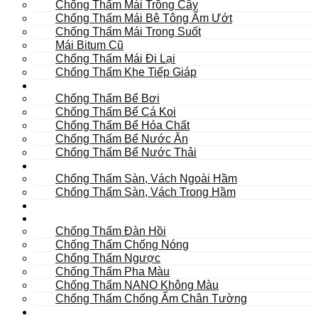
Chống Thấm Mái Trồng Cây
Chống Thấm Mái Bê Tông Ẩm Ướt
Chống Thấm Mái Trong Suốt
Mái Bitum Cũ
Chống Thấm Mái Đi Lại
Chống Thấm Khe Tiếp Giáp
Bể
Chống Thấm Bể Bơi
Chống Thấm Bể Cá Koi
Chống Thấm Bể Hóa Chất
Chống Thấm Bể Nước Ăn
Chống Thấm Bể Nước Thải
Hầm
Chống Thấm Sàn, Vách Ngoài Hầm
Chống Thấm Sàn, Vách Trong Hầm
TOILET
Tường
Chống Thấm Đàn Hồi
Chống Thấm Chống Nóng
Chống Thấm Ngược
Chống Thấm Pha Màu
Chống Thấm NANO Không Màu
Chống Thấm Chống Ẩm Chân Tường
Khác