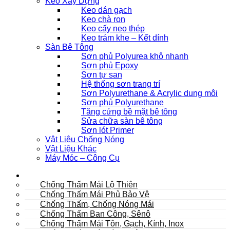
Keo Xây Dựng
Keo dán gạch
Keo chà ron
Keo cấy neo thép
Keo trám khe – Kết dính
Sàn Bê Tông
Sơn phủ Polyurea khô nhanh
Sơn phủ Epoxy
Sơn tự san
Hệ thống sơn trang trí
Sơn Polyurethane & Acrylic dung môi
Sơn phủ Polyurethane
Tăng cứng bề mặt bê tông
Sửa chữa sàn bê tông
Sơn lót Primer
Vật Liệu Chống Nóng
Vật Liệu Khác
Máy Móc – Công Cụ
Mái
Chống Thấm Mái Lộ Thiên
Chống Thấm Mái Phủ Bảo Vệ
Chống Thấm, Chống Nóng Mái
Chống Thấm Ban Công, Sênô
Chống Thấm Mái Tôn, Gạch, Kính, Inox