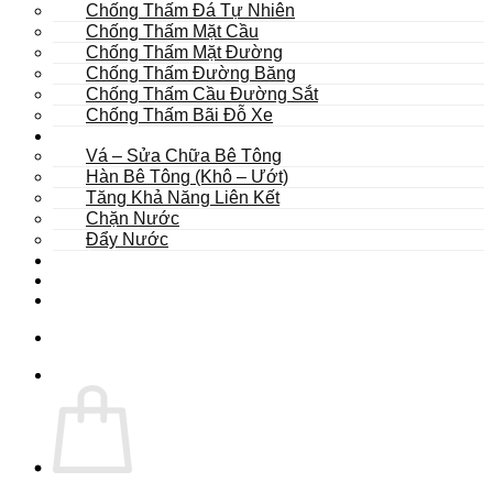
Chống Thấm Đá Tự Nhiên
Chống Thấm Mặt Cầu
Chống Thấm Mặt Đường
Chống Thấm Đường Băng
Chống Thấm Cầu Đường Sắt
Chống Thấm Bãi Đỗ Xe
Sửa Chữa
Vá – Sửa Chữa Bê Tông
Hàn Bê Tông (Khô – Ướt)
Tăng Khả Năng Liên Kết
Chặn Nước
Đẩy Nước
Dự Án
Dịch Vụ
Tư Vấn