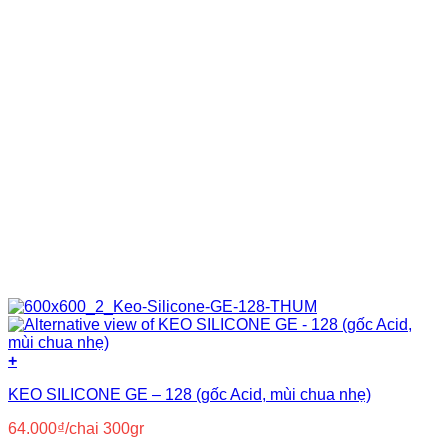
Nhựa PVC nguyên sinh
(8)
Nước
(8)
Polyurea
(5)
Polyurethane
(23)
Primer
(14)
Silicone
(3)
Siloxane
(3)
Xi măng
(37)
+
KEO SILICONE GE – 128 (gốc Acid, mùi chua nhẹ)
64.000
₫
/chai 300gr