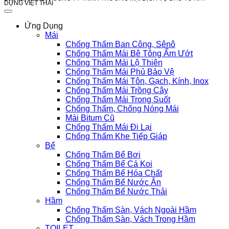
DỰNG VIỆT THÁI
Ứng Dụng
Mái
Chống Thấm Ban Công, Sênô
Chống Thấm Mái Bê Tông Ẩm Ướt
Chống Thấm Mái Lộ Thiên
Chống Thấm Mái Phủ Bảo Vệ
Chống Thấm Mái Tôn, Gạch, Kính, Inox
Chống Thấm Mái Trồng Cây
Chống Thấm Mái Trong Suốt
Chống Thấm, Chống Nóng Mái
Mái Bitum Cũ
Chống Thấm Mái Đi Lại
Chống Thấm Khe Tiếp Giáp
Bể
Chống Thấm Bể Bơi
Chống Thấm Bể Cá Koi
Chống Thấm Bể Hóa Chất
Chống Thấm Bể Nước Ăn
Chống Thấm Bể Nước Thải
Hầm
Chống Thấm Sàn, Vách Ngoài Hầm
Chống Thấm Sàn, Vách Trong Hầm
TOILET