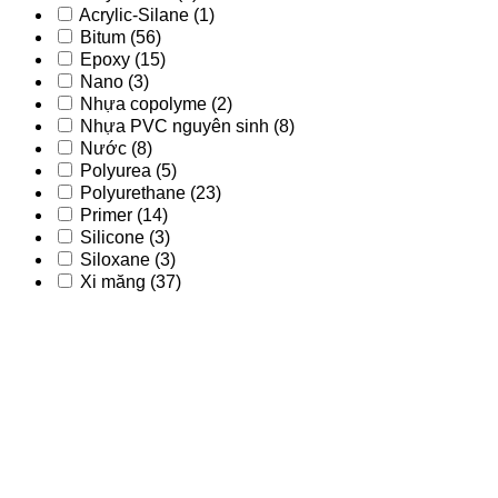
Acrylic-Silane
(1)
Bitum
(56)
Epoxy
(15)
Nano
(3)
Nhựa copolyme
(2)
Nhựa PVC nguyên sinh
(8)
Nước
(8)
Polyurea
(5)
Polyurethane
(23)
Primer
(14)
Silicone
(3)
Siloxane
(3)
Xi măng
(37)
Acrylic
(9)
Acrylic - PU
(2)
Acrylic-Silane
(1)
Bitum
(56)
Epoxy
(15)
Nano
(3)
Nhựa copolyme
(2)