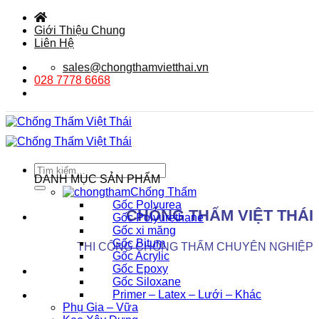
Bỏ
qua
Giới Thiệu Chung
nội
Liên Hệ
dung
sales@chongthamvietthai.vn
028 7778 6668
Tìm
DANH MỤC SẢN PHẨM
kiếm:
Chống Thấm
Gốc Polyurea
CHỐNG THẤM VIỆT THÁI
Gốc Polyurethane
Gốc xi măng
Gốc Bitum
THI CÔNG CHỐNG THẤM CHUYÊN NGHIỆP
Gốc Acrylic
Gốc Epoxy
Gốc Siloxane
Primer – Latex – Lưới – Khác
Phụ Gia – Vữa