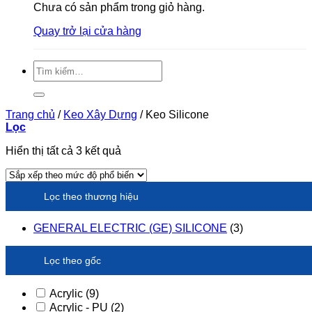
Chưa có sản phẩm trong giỏ hàng.
Quay trở lại cửa hàng
Tìm
kiếm:
Trang chủ
/
Keo Xây Dựng
/
Keo Silicone
Lọc
Đã
Hiển thị tất cả 3 kết quả
sắp
xếp
theo
Lọc theo thương hiệu
xếp
hạng
trung
GENERAL ELECTRIC (GE) SILICONE
(3)
bình
Lọc theo gốc
Acrylic
(9)
Acrylic - PU
(2)