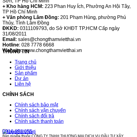
Sơn, TP Hồ Chí Minh
+ Kho hàng HCM:
223 Phan Huy Ích, Phường An Hội Tây,
TP Hồ Chí Minh
+ Văn phòng Lâm Đồng:
201 Phạm Hùng, phường Phú
Thủy, Tỉnh Lâm Đồng
ĐKKD:
0311109793
, do Sở KHĐT TP.HCM Cấp ngày
31/08/2011
Email:
sales@chongthamvietthai.vn
Hotline
: 028 7778 6668
Website:
www.chongthamvietthai.vn
THÔNG TIN
Trang chủ
Giới thiệu
Sản phẩm
Dự án
Liên hệ
CHÍNH SÁCH
Chính sách bảo mật
Chính sách vận chuyển
Chính sách đổi trả
Chính sách thanh toán
0916 888 055
Bản quyền thuộc CÔNG TY TNHH THƯƠNG MẠI DỊCH VỤ ĐẦU TƯ XÂY