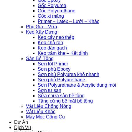
Gốc Epoxy
Gốc Polyurea
Gốc Polyurethane
Gốc xi măng
Primer – Latex – Lưới – Khác
Phụ Gia – Vữa
Keo Xây Dựng
Keo cấy neo thép
Keo chà ron
Keo dán gạch
Keo trám khe – Kết dính
Sàn Bê Tông
Sơn lót Primer
Sơn phủ Epoxy
Sơn phủ Polyurea khô nhanh
Sơn phủ Polyurethane
Sơn Polyurethane & Acrylic dung môi
Sơn tự san
Sửa chữa sàn bê tông
Tăng cứng bề mặt bê tông
Vật Liệu Chống Nóng
Vật Liệu Khác
Máy Móc Công Cụ
Dự Án
Dịch Vụ