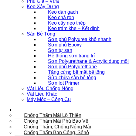
Phụ Gia – Vữa
Keo Xây Dựng
Keo dán gạch
Keo chà ron
Keo cấy neo thép
Keo trám khe – Kết dính
Sàn Bê Tông
Sơn phủ Polyurea khô nhanh
Sơn phủ Epoxy
Sơn tự san
Hệ thống sơn trang trí
Sơn Polyurethane & Acrylic dung môi
Sơn phủ Polyurethane
Tăng cứng bề mặt bê tông
Sửa chữa sàn bê tông
Sơn lót Primer
Vật Liệu Chống Nóng
Vật Liệu Khác
Máy Móc – Công Cụ
Mái
Chống Thấm Mái Lộ Thiên
Chống Thấm Mái Phủ Bảo Vệ
Chống Thấm, Chống Nóng Mái
Chống Thấm Ban Công, Sênô