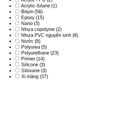
Acrylic-Silane
(1)
Bitum
(56)
Epoxy
(15)
Nano
(3)
Nhựa copolyme
(2)
Nhựa PVC nguyên sinh
(8)
Nước
(8)
Polyurea
(5)
Polyurethane
(23)
Primer
(14)
Silicone
(3)
Siloxane
(3)
Xi măng
(37)
Acrylic
(9)
Acrylic - PU
(2)
Acrylic-Silane
(1)
Bitum
(56)
Epoxy
(15)
Nano
(3)