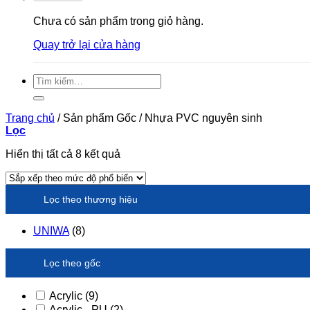
Chưa có sản phẩm trong giỏ hàng.
Quay trở lại cửa hàng
Tìm
kiếm:
Trang chủ
/
Sản phẩm Gốc
/
Nhựa PVC nguyên sinh
Lọc
Đã
Hiển thị tất cả 8 kết quả
sắp
xếp
theo
Lọc theo thương hiệu
xếp
hạng
trung
UNIWA
(8)
bình
Lọc theo gốc
Acrylic
(9)
Acrylic - PU
(2)