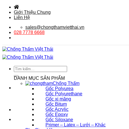
Bỏ
qua
Giới Thiệu Chung
nội
Liên Hệ
dung
sales@chongthamvietthai.vn
028 7778 6668
Tìm
kiếm:
DANH MỤC SẢN PHẨM
Chống Thấm
Gốc Polyurea
Gốc Polyurethane
Gốc xi măng
Gốc Bitum
Gốc Acrylic
Gốc Epoxy
Gốc Siloxane
Primer – Latex – Lưới – Khác