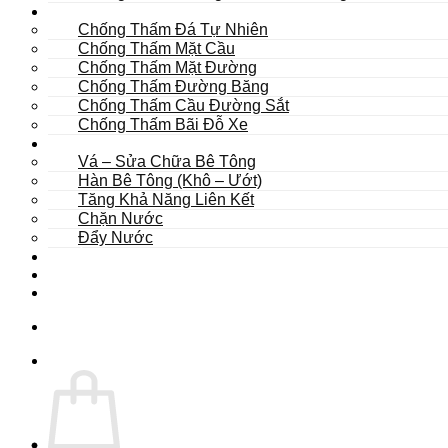
Khác
Chống Thấm Đá Tự Nhiên
Chống Thấm Mặt Cầu
Chống Thấm Mặt Đường
Chống Thấm Đường Băng
Chống Thấm Cầu Đường Sắt
Chống Thấm Bãi Đỗ Xe
Sửa Chữa
Vá – Sửa Chữa Bê Tông
Hàn Bê Tông (Khô – Ướt)
Tăng Khả Năng Liên Kết
Chặn Nước
Đẩy Nước
Dự Án
Dịch Vụ
Tư Vấn