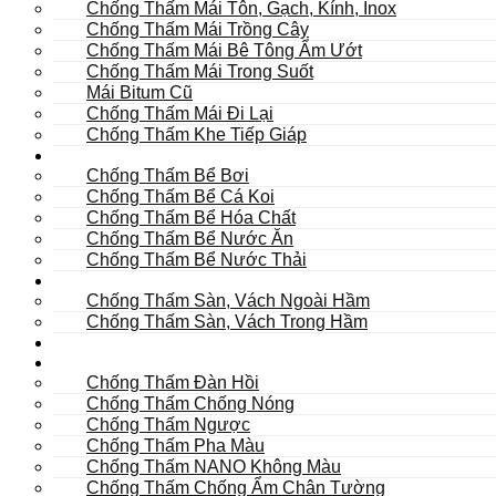
Chống Thấm Mái Tôn, Gạch, Kính, Inox
Chống Thấm Mái Trồng Cây
Chống Thấm Mái Bê Tông Ẩm Ướt
Chống Thấm Mái Trong Suốt
Mái Bitum Cũ
Chống Thấm Mái Đi Lại
Chống Thấm Khe Tiếp Giáp
Bể
Chống Thấm Bể Bơi
Chống Thấm Bể Cá Koi
Chống Thấm Bể Hóa Chất
Chống Thấm Bể Nước Ăn
Chống Thấm Bể Nước Thải
Hầm
Chống Thấm Sàn, Vách Ngoài Hầm
Chống Thấm Sàn, Vách Trong Hầm
TOILET
Tường
Chống Thấm Đàn Hồi
Chống Thấm Chống Nóng
Chống Thấm Ngược
Chống Thấm Pha Màu
Chống Thấm NANO Không Màu
Chống Thấm Chống Ẩm Chân Tường