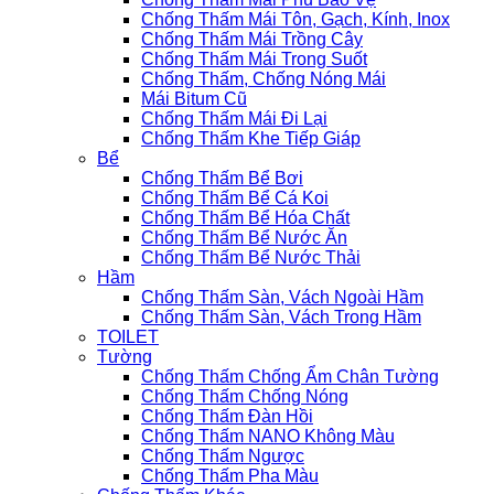
Chống Thấm Mái Tôn, Gạch, Kính, Inox
Chống Thấm Mái Trồng Cây
Chống Thấm Mái Trong Suốt
Chống Thấm, Chống Nóng Mái
Mái Bitum Cũ
Chống Thấm Mái Đi Lại
Chống Thấm Khe Tiếp Giáp
Bể
Chống Thấm Bể Bơi
Chống Thấm Bể Cá Koi
Chống Thấm Bể Hóa Chất
Chống Thấm Bể Nước Ăn
Chống Thấm Bể Nước Thải
Hầm
Chống Thấm Sàn, Vách Ngoài Hầm
Chống Thấm Sàn, Vách Trong Hầm
TOILET
Tường
Chống Thấm Chống Ẩm Chân Tường
Chống Thấm Chống Nóng
Chống Thấm Đàn Hồi
Chống Thấm NANO Không Màu
Chống Thấm Ngược
Chống Thấm Pha Màu