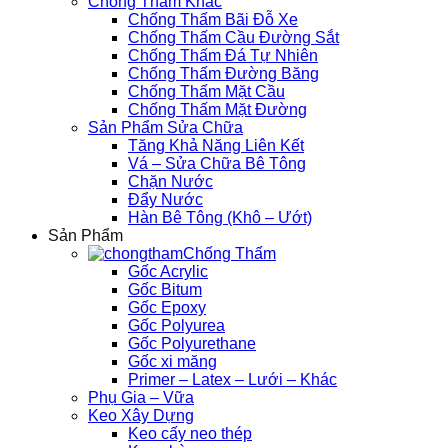
Chống Thấm Khác
Chống Thấm Bãi Đỗ Xe
Chống Thấm Cầu Đường Sắt
Chống Thấm Đá Tự Nhiên
Chống Thấm Đường Băng
Chống Thấm Mặt Cầu
Chống Thấm Mặt Đường
Sản Phẩm Sửa Chữa
Tăng Khả Năng Liên Kết
Vá – Sửa Chữa Bê Tông
Chặn Nước
Đẩy Nước
Hàn Bê Tông (Khô – Ướt)
Sản Phẩm
Chống Thấm
Gốc Acrylic
Gốc Bitum
Gốc Epoxy
Gốc Polyurea
Gốc Polyurethane
Gốc xi măng
Primer – Latex – Lưới – Khác
Phụ Gia – Vữa
Keo Xây Dựng
Keo cấy neo thép