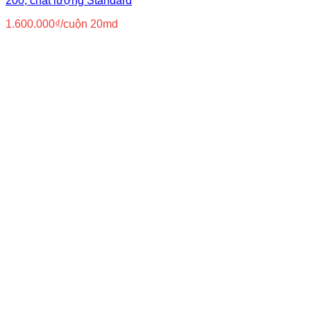
200, chất lượng Standard
1.600.000
₫
/cuộn 20md