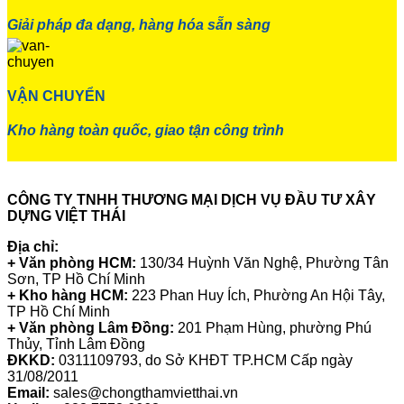
Giải pháp đa dạng, hàng hóa sẵn sàng
VẬN CHUYỂN
Kho hàng toàn quốc, giao tận công trình
CÔNG TY TNHH THƯƠNG MẠI DỊCH VỤ ĐẦU TƯ XÂY
DỰNG VIỆT THÁI
Địa chỉ:
+ Văn phòng HCM:
130/34 Huỳnh Văn Nghệ, Phường Tân
Sơn, TP Hồ Chí Minh
+ Kho hàng HCM:
223 Phan Huy Ích, Phường An Hội Tây,
TP Hồ Chí Minh
+ Văn phòng Lâm Đồng:
201 Phạm Hùng, phường Phú
Thủy, Tỉnh Lâm Đồng
ĐKKD:
0311109793
, do Sở KHĐT TP.HCM Cấp ngày
31/08/2011
Email:
sales@chongthamvietthai.vn