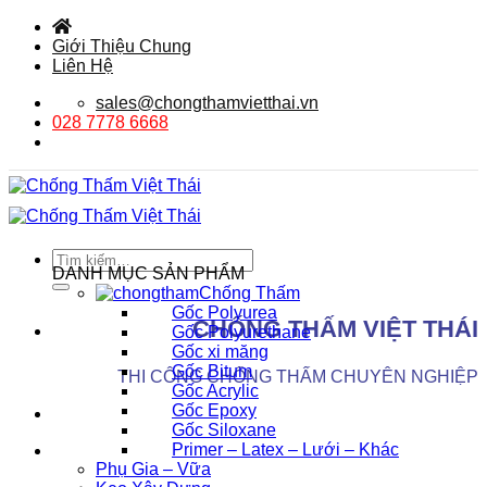
Bỏ
qua
Giới Thiệu Chung
nội
Liên Hệ
dung
sales@chongthamvietthai.vn
028 7778 6668
Tìm
DANH MỤC SẢN PHẨM
kiếm:
Chống Thấm
Gốc Polyurea
CHỐNG THẤM VIỆT THÁI
Gốc Polyurethane
Gốc xi măng
Gốc Bitum
THI CÔNG CHỐNG THẤM CHUYÊN NGHIỆP
Gốc Acrylic
Gốc Epoxy
Gốc Siloxane
Primer – Latex – Lưới – Khác
Phụ Gia – Vữa