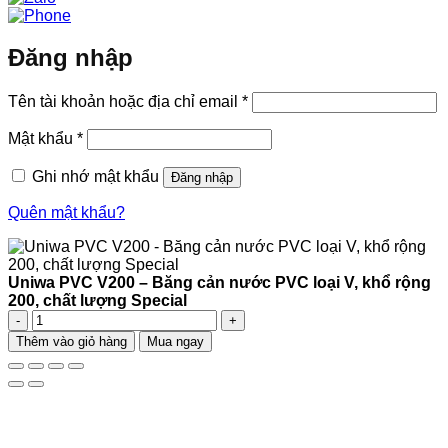
Đăng nhập
Bắt
Tên tài khoản hoặc địa chỉ email
*
buộc
Bắt
Mật khẩu
*
buộc
Ghi nhớ mật khẩu
Đăng nhập
Quên mật khẩu?
Uniwa PVC V200 – Băng cản nước PVC loại V, khổ rộng
200, chất lượng Special
Uniwa
PVC
Thêm vào giỏ hàng
Mua ngay
V200
-
Băng
cản
nước
PVC