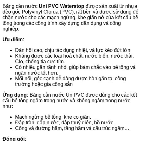
Băng cản nước
Uni PVC Waterstop
được sản xuất từ nhựa
dẻo gốc Polyvinyl Clorua (PVC), rất bền và được sử dụng để
chặn nước cho các mạch ngừng, khe giãn nở của kết cấu bê
tông trong các công trình xây dựng dân dụng và công
nghiệp.
Ưu điểm:
Đàn hồi cao, chịu tác dụng nhiệt, và lực kéo đứt lớn
Kháng được các loại hoá chất, nước biển, nước thải,
Clo, chống tia cực tím.
Có nhiều gân rãnh nhỏ, giúp bám chắc vào bê tông và
ngăn nước tốt hơn.
Mối nối, góc cạnh đễ dàng được hàn gắn tại công
trường hoặc gia công sẵn
Ứng dụng:
Băng cản nước UniPVC được dùng cho các kết
cấu bê tông ngâm trong nước và không ngâm trong nước
như:
Mạch ngừng bê tông, khe co giãn.
Đập tràn, đập nước, đập thuỷ điện, hồ nước.
Cống và đường hầm, tầng hầm và cấu trúc ngầm…
Đóng gói: