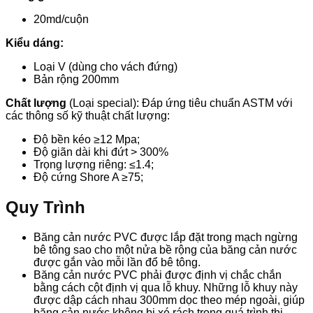
20md/cuộn
Kiểu dáng:
Loại V (dùng cho vách đứng)
Bản rộng 200mm
Chất lượng
(Loại special): Đáp ứng tiêu chuẩn ASTM với
các thông số kỹ thuật chất lượng:
Độ bền kéo ≥12 Mpa;
Độ giãn dài khi đứt > 300%
Trọng lượng riêng: ≤1.4;
Độ cứng Shore A ≥75;
Quy Trình
Băng cản nước PVC được lắp đặt trong mạch ngừng
bê tông sao cho một nửa bề rộng của băng cản nước
được gắn vào mỗi lần đổ bê tông.
Băng cản nước PVC phải được định vị chắc chắn
bằng cách cột định vị qua lỗ khuy. Những lỗ khuy này
được dập cách nhau 300mm dọc theo mép ngoài, giúp
băng cản nước không bị xé rách trong quá trình thi