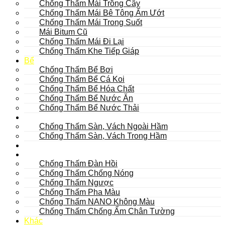
Chống Thấm Mái Trồng Cây
Chống Thấm Mái Bê Tông Ẩm Ướt
Chống Thấm Mái Trong Suốt
Mái Bitum Cũ
Chống Thấm Mái Đi Lại
Chống Thấm Khe Tiếp Giáp
Bể
Chống Thấm Bể Bơi
Chống Thấm Bể Cá Koi
Chống Thấm Bể Hóa Chất
Chống Thấm Bể Nước Ăn
Chống Thấm Bể Nước Thải
Hầm
Chống Thấm Sàn, Vách Ngoài Hầm
Chống Thấm Sàn, Vách Trong Hầm
TOILET
Tường
Chống Thấm Đàn Hồi
Chống Thấm Chống Nóng
Chống Thấm Ngược
Chống Thấm Pha Màu
Chống Thấm NANO Không Màu
Chống Thấm Chống Ẩm Chân Tường
Khác