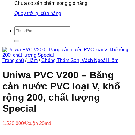
Chưa có sản phẩm trong giỏ hàng.
Quay trở lại cửa hàng
Tìm
kiếm:
Trang chủ
/
Hầm
/
Chống Thấm Sàn, Vách Ngoài Hầm
Uniwa PVC V200 – Băng
cản nước PVC loại V, khổ
rộng 200, chất lượng
Special
1.520.000
₫
/cuộn 20md