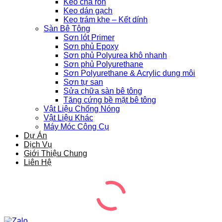
Keo chà ron
Keo dán gạch
Keo trám khe – Kết dính
Sàn Bê Tông
Sơn lót Primer
Sơn phủ Epoxy
Sơn phủ Polyurea khô nhanh
Sơn phủ Polyurethane
Sơn Polyurethane & Acrylic dung môi
Sơn tự san
Sửa chữa sàn bê tông
Tăng cứng bề mặt bê tông
Vật Liệu Chống Nóng
Vật Liệu Khác
Máy Móc Công Cụ
Dự Án
Dịch Vụ
Giới Thiệu Chung
Liên Hệ