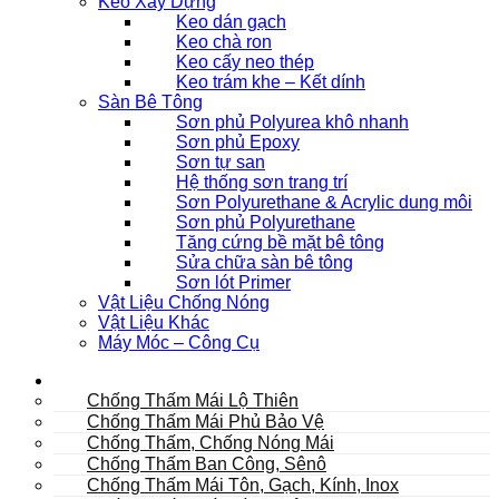
Keo Xây Dựng
Keo dán gạch
Keo chà ron
Keo cấy neo thép
Keo trám khe – Kết dính
Sàn Bê Tông
Sơn phủ Polyurea khô nhanh
Sơn phủ Epoxy
Sơn tự san
Hệ thống sơn trang trí
Sơn Polyurethane & Acrylic dung môi
Sơn phủ Polyurethane
Tăng cứng bề mặt bê tông
Sửa chữa sàn bê tông
Sơn lót Primer
Vật Liệu Chống Nóng
Vật Liệu Khác
Máy Móc – Công Cụ
Mái
Chống Thấm Mái Lộ Thiên
Chống Thấm Mái Phủ Bảo Vệ
Chống Thấm, Chống Nóng Mái
Chống Thấm Ban Công, Sênô
Chống Thấm Mái Tôn, Gạch, Kính, Inox