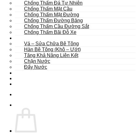
Chống Thấm Đá Tự Nhiên
Chống Thấm Mặt Cầu
Chống Thấm Mặt Đường
Chống Thấm Đường Băng
Chống Thấm Cầu Đường Sắt
Chống Thấm Bãi Đỗ Xe
Sửa Chữa
Vá – Sửa Chữa Bê Tông
Hàn Bê Tông (Khô – Ướt)
Tăng Khả Năng Liên Kết
Chặn Nước
Đẩy Nước
Dự Án
Dịch Vụ
Tư Vấn