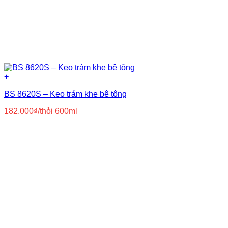
+
BS 8620S – Keo trám khe bê tông
182.000
₫
/thỏi 600ml