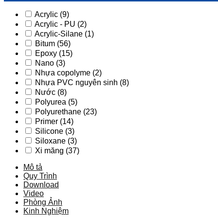
V,
Acrylic
(9)
khổ
Acrylic - PU
(2)
rộng
Acrylic-Silane
(1)
200,
chất
Bitum
(56)
lượng
Epoxy
(15)
Special
Nano
(3)
số
Nhựa copolyme
(2)
lượng
Nhựa PVC nguyên sinh
(8)
Nước
(8)
Polyurea
(5)
Polyurethane
(23)
Primer
(14)
Silicone
(3)
Siloxane
(3)
Xi măng
(37)
Mô tả
Quy Trình
Download
Video
Phòng Ảnh
Kinh Nghiệm