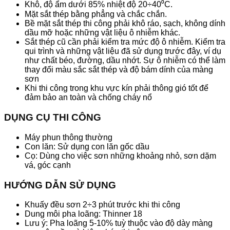
Khô, độ ẩm dưới 85% nhiệt độ 20÷40⁰C.
Mặt sắt thép bằng phẳng và chắc chắn.
Bề mặt sắt thép thi công phải khô ráo, sạch, không dính
dầu mỡ hoặc những vật liệu ô nhiễm khác.
Sắt thép cũ cần phải kiểm tra mức độ ô nhiễm. Kiểm tra
qui trình và những vật liệu đã sử dụng trước đây, ví dụ
như chất béo, đường, dầu nhớt. Sự ô nhiễm có thể làm
thay đổi màu sắc sắt thép và độ bám dính của màng
sơn
Khi thi công trong khu vực kín phải thông gió tốt để
đảm bảo an toàn và chống cháy nổ
DỤNG CỤ THI CÔNG
Máy phun thông thường
Con lăn: Sử dụng con lăn gốc dầu
Cọ: Dùng cho việc sơn những khoảng nhỏ, sơn dặm
vá, góc cạnh
HƯỚNG DẪN SỬ DỤNG
Khuấy đều sơn 2÷3 phút trước khi thi công
Dung môi pha loãng: Thinner 18
Lưu ý: Pha loãng 5-10% tuỳ thuộc vào độ dày màng