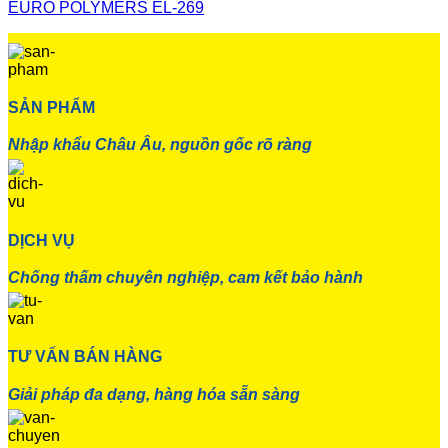
EURO POLYMERS EL-269
SẢN PHẨM
Nhập khẩu Châu Âu, nguồn gốc rõ ràng
DỊCH VỤ
Chống thấm chuyên nghiệp, cam kết bảo hành
TƯ VẤN BÁN HÀNG
Giải pháp đa dạng, hàng hóa sẵn sàng