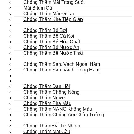
Chống Thấm Mái Trong Suốt
Mái Bitum Cũ
Chống Thấm Mái Đi Lại
Chống Thấm Khe Tiếp Giáp
Bể
Chống Thấm Bể Bơi
Chống Thấm Bể Cá Koi
Chống Thấm Bể Hóa Chất
Chống Thấm Bể Nước Ăn
Chống Thấm Bể Nước Thải
Hầm
Chống Thấm Sàn, Vách Ngoài Hầm
Chống Thấm Sàn, Vách Trong Hầm
TOILET
Tường
Chống Thấm Đàn Hồi
Chống Thấm Chống Nóng
Chống Thấm Ngược
Chống Thấm Pha Màu
Chống Thấm NANO Không Màu
Chống Thấm Chống Ẩm Chân Tường
Khác
Chống Thấm Đá Tự Nhiên
Chống Thấm Mặt Cầu