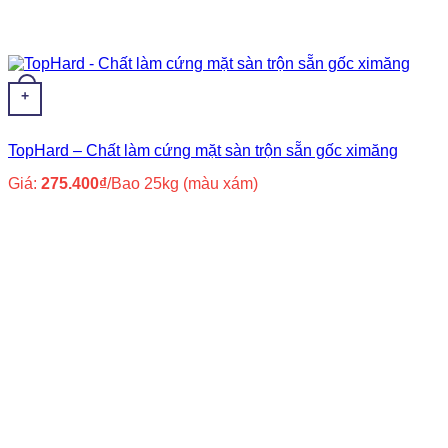
+
TopHard – Chất làm cứng mặt sàn trộn sẵn gốc ximăng
Giá:
275.400
₫
/Bao 25kg (màu xám)