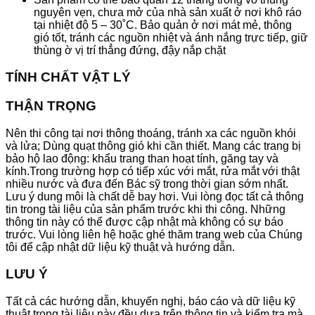
nguyên vẹn, chưa mở của nhà sản xuất ở nơi khô ráo
tại nhiệt độ 5 – 30˚C. Bảo quản ở nơi mát mẻ, thông
gió tốt, tránh các nguồn nhiệt và ánh nắng trực tiếp, giữ
thùng ờ vị trí thẳng đứng, đậy nắp chặt
TÍNH CHẤT VẬT LÝ
THẬN TRỌNG
Nên thi công tại nơi thông thoáng, tránh xa các nguồn khói
và lửa; Dùng quạt thông gió khi cần thiết. Mang các trang bị
bảo hộ lao động: khẩu trang than hoạt tính, găng tay và
kính.Trong trường hợp có tiếp xúc với mắt, rửa mắt với thật
nhiều nước và đưa đến Bác sỹ trong thời gian sớm nhất.
Lưu ý dung môi là chất dễ bay hơi. Vui lòng đọc tất cả thông
tin trong tài liệu của sản phẩm trước khi thi công. Những
thông tin này có thể được cập nhật mà không có sự báo
trước. Vui lòng liên hệ hoặc ghé thăm trang web của Chúng
tôi để cập nhật dữ liệu kỹ thuật và hướng dẫn.
LƯU Ý
Tất cả các hướng dẫn, khuyến nghị, báo cáo và dữ liệu kỹ
thuật trong tài liệu này đều dựa trên thông tin và kiểm tra mà