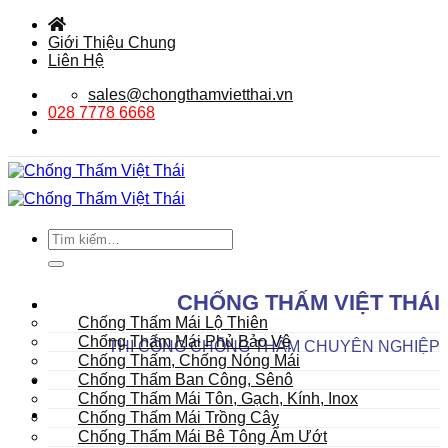
Bỏ
qua
Giới Thiệu Chung
nội
Liên Hệ
dung
sales@chongthamvietthai.vn
028 7778 6668
Tìm
kiếm:
DANH MỤC SẢN PHẨM
CHỐNG THẤM VIỆT THÁI
Mái
Chống Thấm Mái Lộ Thiên
Chống Thấm Mái Phủ Bảo Vệ
THI CÔNG CHỐNG THẤM CHUYÊN NGHIỆP
Chống Thấm, Chống Nóng Mái
Chống Thấm Ban Công, Sênô
Chống Thấm Mái Tôn, Gạch, Kính, Inox
Chống Thấm Mái Trồng Cây
Chống Thấm Mái Bê Tông Ẩm Ướt