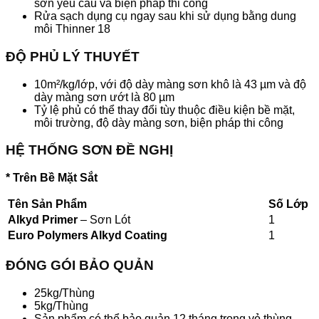
sơn yêu cầu và biện pháp thi công
Rửa sạch dụng cụ ngay sau khi sử dụng bằng dung
môi Thinner 18
ĐỘ PHỦ LÝ THUYẾT
10m²/kg/lớp, với độ dày màng sơn khô là 43 µm và độ
dày màng sơn ướt là 80 µm
Tỷ lệ phủ có thể thay đổi tùy thuộc điều kiện bề mặt,
môi trường, độ dày màng sơn, biện pháp thi công
HỆ THỐNG SƠN ĐỀ NGHỊ
* Trên Bề Mặt Sắt
Tên Sản Phẩm
Số Lớp
Alkyd Primer
– Sơn Lót
1
Euro Polymers Alkyd Coating
1
ĐÓNG GÓI BẢO QUẢN
25kg/Thùng
5kg/Thùng
Sản phẩm có thể bảo quản 12 tháng trong vỏ thùng