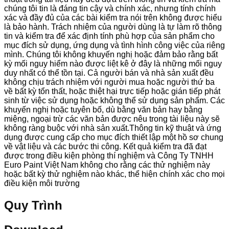
chúng tôi tin là đáng tin cậy và chính xác, nhưng tính chính
xác và đầy đủ của các bài kiểm tra nói trên không được hiểu
là bảo hành. Trách nhiệm của người dùng là tự làm rõ thông
tin và kiểm tra để xác định tính phù hợp của sản phẩm cho
mục đích sử dụng, ứng dụng và tình hình công việc của riêng
mình. Chúng tôi không khuyến nghị hoặc đảm bảo rằng bất
kỳ mối nguy hiểm nào được liệt kê ở đây là những mối nguy
duy nhất có thể tồn tại. Cả người bán và nhà sản xuất đều
không chịu trách nhiệm với người mua hoặc người thứ ba
về bất kỳ tổn thất, hoặc thiệt hại trực tiếp hoặc gián tiếp phát
sinh từ việc sử dụng hoặc không thể sử dụng sản phẩm. Các
khuyến nghị hoặc tuyên bố, dù bằng văn bản hay bằng
miệng, ngoại trừ các văn bản được nêu trong tài liệu này sẽ
không ràng buộc với nhà sản xuất.Thông tin kỹ thuật và ứng
dụng được cung cấp cho mục đích thiết lập một hồ sơ chung
về vật liệu và các bước thi công. Kết quả kiểm tra đã đạt
được trong điều kiện phòng thí nghiệm và Công Ty TNHH
Euro Paint Việt Nam không cho rằng các thử nghiệm này
hoặc bất kỳ thử nghiệm nào khác, thể hiện chính xác cho mọi
điều kiện môi trường
Quy Trình