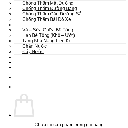
Chống Thấm Mặt Đường
Chống Thấm Đường Băng
Chống Thấm Cầu Đường Sắt
Chống Thấm Bãi Đỗ Xe
Sửa Chữa
Vá – Sửa Chữa Bê Tông
Hàn Bê Tông (Khô – Ướt)
Tăng Khả Năng Liên Kết
Chặn Nước
Đẩy Nước
Dự Án
Dịch Vụ
Tư Vấn
Chưa có sản phẩm trong giỏ hàng.