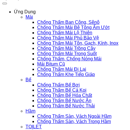
Ứng Dụng
Mái
Chống Thấm Ban Công, Sênô
Chống Thấm Mái Bê Tông Ẩm Ướt
Chống Thấm Mái Lộ Thiên
Chống Thấm Mái Phủ Bảo Vệ
Chống Thấm Mái Tôn, Gạch, Kính, Inox
Chống Thấm Mái Trồng Cây
Chống Thấm Mái Trong Suốt
Chống Thấm, Chống Nóng Mái
Mái Bitum Cũ
Chống Thấm Mái Đi Lại
Chống Thấm Khe Tiếp Giáp
Bể
Chống Thấm Bể Bơi
Chống Thấm Bể Cá Koi
Chống Thấm Bể Hóa Chất
Chống Thấm Bể Nước Ăn
Chống Thấm Bể Nước Thải
Hầm
Chống Thấm Sàn, Vách Ngoài Hầm
Chống Thấm Sàn, Vách Trong Hầm
TOILET