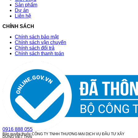
Sản phẩm
Dự án
Liên hệ
CHÍNH SÁCH
Chính sách bảo mật
Chính sách vận chuyển
Chính sách đổi trả
Chính sách thanh toán
0916 888 055
Bản quyền thuộc CÔNG TY TNHH THƯƠNG MẠI DỊCH VỤ ĐẦU TƯ XÂY
DỰNG VIỆT THÁI