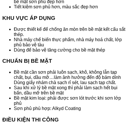
bề mặt sơn phủ đẹp hơn
Tiết kiệm sơn phủ hơn, màu sắc đẹp hơn
KHU VỰC ÁP DỤNG
Được thiết kế để chống ăn mòn trên bề mặt kết cấu sắt
thép.
Nhà máy chế biến thực phẩm, nhà máy hoá chất, lớp
phủ bảo vệ tàu
Dùng để bảo vệ tăng cường cho bề mặt thép
CHUẨN BỊ BỀ MẶT
Bề mặt cần sơn phải luôn sạch, khô, không lẫn tạp
chất, bụi, dầu mỡ…làm ảnh hưởng đến độ bám dính
Dùng giấy nhám chà sạch rỉ sét, lau sạch tạp chất.
Sau khi xử lý bề mặt xong thì phải làm sạch hết bụi
bẩn, dầu mỡ trên bề mặt
Bề mặt kim loại: phải được sơn lót trước khi sơn lớp
phủ
Sơn phủ phù hợp: Alkyd Coating
ĐIỀU KIỆN THI CÔNG