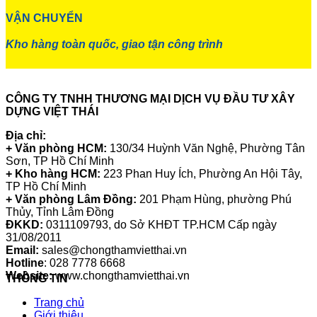
VẬN CHUYỂN
Kho hàng toàn quốc, giao tận công trình
CÔNG TY TNHH THƯƠNG MẠI DỊCH VỤ ĐẦU TƯ XÂY
DỰNG VIỆT THÁI
Địa chỉ:
+ Văn phòng HCM:
130/34 Huỳnh Văn Nghệ, Phường Tân
Sơn, TP Hồ Chí Minh
+ Kho hàng HCM:
223 Phan Huy Ích, Phường An Hội Tây,
TP Hồ Chí Minh
+ Văn phòng Lâm Đồng:
201 Phạm Hùng, phường Phú
Thủy, Tỉnh Lâm Đồng
ĐKKD:
0311109793
, do Sở KHĐT TP.HCM Cấp ngày
31/08/2011
Email:
sales@chongthamvietthai.vn
Hotline
: 028 7778 6668
Website:
www.chongthamvietthai.vn
THÔNG TIN
Trang chủ
Giới thiệu