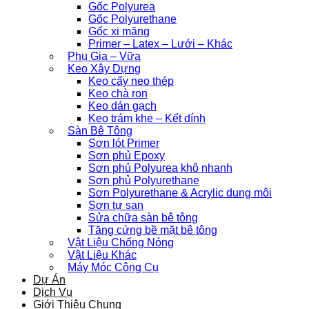
Gốc Polyurea
Gốc Polyurethane
Gốc xi măng
Primer – Latex – Lưới – Khác
Phụ Gia – Vữa
Keo Xây Dựng
Keo cấy neo thép
Keo chà ron
Keo dán gạch
Keo trám khe – Kết dính
Sàn Bê Tông
Sơn lót Primer
Sơn phủ Epoxy
Sơn phủ Polyurea khô nhanh
Sơn phủ Polyurethane
Sơn Polyurethane & Acrylic dung môi
Sơn tự san
Sửa chữa sàn bê tông
Tăng cứng bề mặt bê tông
Vật Liệu Chống Nóng
Vật Liệu Khác
Máy Móc Công Cụ
Dự Án
Dịch Vụ
Giới Thiệu Chung