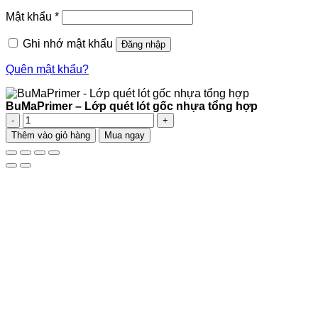
buộc
Bắt
Mật khẩu
*
buộc
Ghi nhớ mật khẩu
Đăng nhập
Quên mật khẩu?
BuMaPrimer – Lớp quét lót gốc nhựa tổng hợp
BuMaPrimer
-
Thêm vào giỏ hàng
Mua ngay
Lớp
quét
lót
gốc
nhựa
tổng
hợp
số
lượng