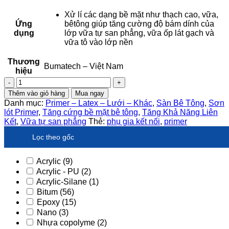
Xử lí các dạng bề mặt như thạch cao, vữa,
Ứng
bêtông giúp tăng cường độ bám dính của
dụng
lớp vữa tự san phẳng, vữa ốp lát gạch và
vữa tô vào lớp nền
Thương
Bumatech – Việt Nam
hiệu
BuMaPrimer
-
Thêm vào giỏ hàng
Mua ngay
Lớp
Danh mục:
Primer – Latex – Lưới – Khác
,
Sàn Bê Tông
,
Sơn
quét
lót Primer
,
Tăng cứng bề mặt bê tông
,
Tăng Khả Năng Liên
lót
Kết
,
Vữa tự san phẳng
Thẻ:
phụ gia kết nối
,
primer
gốc
nhựa
Lọc theo gốc
tổng
hợp
Acrylic
(9)
số
Acrylic - PU
(2)
lượng
Acrylic-Silane
(1)
Bitum
(56)
Epoxy
(15)
Nano
(3)
Nhựa copolyme
(2)