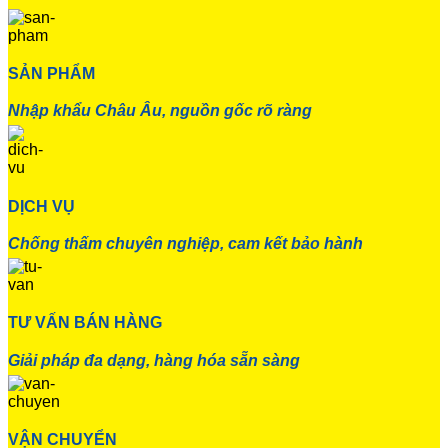
SẢN PHẨM
Nhập khẩu Châu Âu, nguồn gốc rõ ràng
DỊCH VỤ
Chống thấm chuyên nghiệp, cam kết bảo hành
TƯ VẤN BÁN HÀNG
Giải pháp đa dạng, hàng hóa sẵn sàng
VẬN CHUYỂN