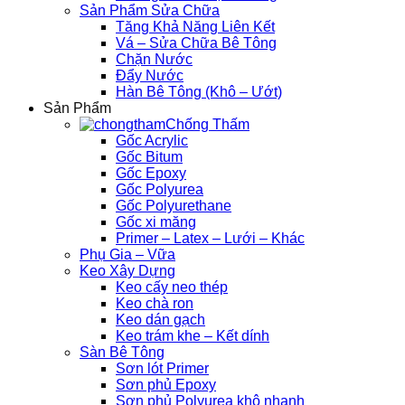
Sản Phẩm Sửa Chữa
Tăng Khả Năng Liên Kết
Vá – Sửa Chữa Bê Tông
Chặn Nước
Đẩy Nước
Hàn Bê Tông (Khô – Ướt)
Sản Phẩm
Chống Thấm
Gốc Acrylic
Gốc Bitum
Gốc Epoxy
Gốc Polyurea
Gốc Polyurethane
Gốc xi măng
Primer – Latex – Lưới – Khác
Phụ Gia – Vữa
Keo Xây Dựng
Keo cấy neo thép
Keo chà ron
Keo dán gạch
Keo trám khe – Kết dính
Sàn Bê Tông
Sơn lót Primer
Sơn phủ Epoxy
Sơn phủ Polyurea khô nhanh