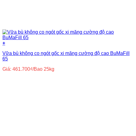
+
Vữa bù không co ngót gốc xi măng cường độ cao BuMaFill
65
Giá:
461.700
₫
/Bao 25kg