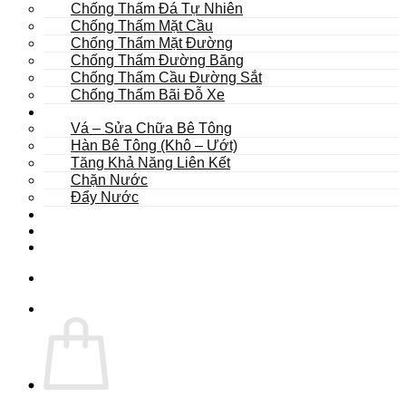
Chống Thấm Đá Tự Nhiên
Chống Thấm Mặt Cầu
Chống Thấm Mặt Đường
Chống Thấm Đường Băng
Chống Thấm Cầu Đường Sắt
Chống Thấm Bãi Đỗ Xe
Sửa Chữa
Vá – Sửa Chữa Bê Tông
Hàn Bê Tông (Khô – Ướt)
Tăng Khả Năng Liên Kết
Chặn Nước
Đẩy Nước
Dự Án
Dịch Vụ
Tư Vấn