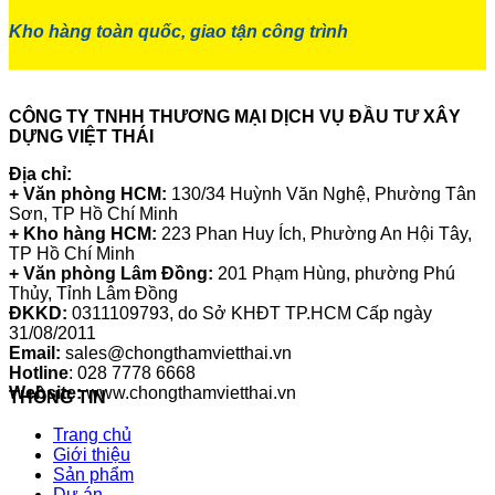
Kho hàng toàn quốc, giao tận công trình
CÔNG TY TNHH THƯƠNG MẠI DỊCH VỤ ĐẦU TƯ XÂY
DỰNG VIỆT THÁI
Địa chỉ:
+ Văn phòng HCM:
130/34 Huỳnh Văn Nghệ, Phường Tân
Sơn, TP Hồ Chí Minh
+ Kho hàng HCM:
223 Phan Huy Ích, Phường An Hội Tây,
TP Hồ Chí Minh
+ Văn phòng Lâm Đồng:
201 Phạm Hùng, phường Phú
Thủy, Tỉnh Lâm Đồng
ĐKKD:
0311109793
, do Sở KHĐT TP.HCM Cấp ngày
31/08/2011
Email:
sales@chongthamvietthai.vn
Hotline
: 028 7778 6668
Website:
www.chongthamvietthai.vn
THÔNG TIN
Trang chủ
Giới thiệu
Sản phẩm
Dự án