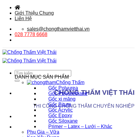
Bỏ
qua
Giới Thiệu Chung
nội
Liên Hệ
dung
sales@chongthamvietthai.vn
028 7778 6668
Tìm
DANH MỤC SẢN PHẨM
kiếm:
Chống Thấm
Gốc Polyurea
CHỐNG THẤM VIỆT THÁI
Gốc Polyurethane
Gốc xi măng
Gốc Bitum
THI CÔNG CHỐNG THẤM CHUYÊN NGHIỆP
Gốc Acrylic
Gốc Epoxy
Gốc Siloxane
Primer – Latex – Lưới – Khác
Phụ Gia – Vữa