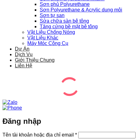
Sơn phủ Polyurethane
Sơn Polyurethane & Acrylic dung môi
Sơn tự san
Sửa chữa sàn bê tông
Tăng cứng bề mặt bê tông
Vật Liệu Chống Nóng
Vật Liệu Khác
Máy Móc Công Cụ
Dự Án
Dịch Vụ
Giới Thiệu Chung
Liên Hệ
Đăng nhập
Bắt
Tên tài khoản hoặc địa chỉ email
*