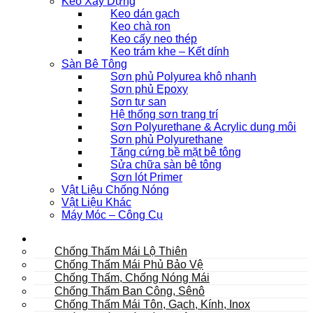
Keo Xây Dựng
Keo dán gạch
Keo chà ron
Keo cấy neo thép
Keo trám khe – Kết dính
Sàn Bê Tông
Sơn phủ Polyurea khô nhanh
Sơn phủ Epoxy
Sơn tự san
Hệ thống sơn trang trí
Sơn Polyurethane & Acrylic dung môi
Sơn phủ Polyurethane
Tăng cứng bề mặt bê tông
Sửa chữa sàn bê tông
Sơn lót Primer
Vật Liệu Chống Nóng
Vật Liệu Khác
Máy Móc – Công Cụ
Mái
Chống Thấm Mái Lộ Thiên
Chống Thấm Mái Phủ Bảo Vệ
Chống Thấm, Chống Nóng Mái
Chống Thấm Ban Công, Sênô
Chống Thấm Mái Tôn, Gạch, Kính, Inox