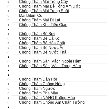
Chống Thấm Mái Trồng Cây
Chống Thấm Mái Bê Tông Ẩm Ướt
Chống Thấm Mái Trong Suốt
Mái Bitum Cũ
Chống Thấm Mái Đi Lại
Chống Thấm Khe Tiếp Giáp
Bể
Chống Thấm Bể Bơi
Chống Thấm Bể Cá Koi
Chống Thấm Bể Hóa Chất
Chống Thấm Bể Nước Ăn
Chống Thấm Bể Nước Thải
Hầm
Chống Thấm Sàn, Vách Ngoài Hầm
Chống Thấm Sàn, Vách Trong Hầm
TOILET
Tường
Chống Thấm Đàn Hồi
Chống Thấm Chống Nóng
Chống Thấm Ngược
Chống Thấm Pha Màu
Chống Thấm NANO Không Màu
Chống Thấm Chống Ẩm Chân Tường
Khác