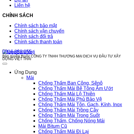
Liên hệ
CHÍNH SÁCH
Chính sách bảo mật
Chính sách vận chuyển
Chính sách đổi trả
Chính sách thanh toán
0916 888 055
Bản quyền thuộc CÔNG TY TNHH THƯƠNG MẠI DỊCH VỤ ĐẦU TƯ XÂY
DỰNG VIỆT THÁI
Ứng Dụng
Mái
Chống Thấm Ban Công, Sênô
Chống Thấm Mái Bê Tông Ẩm Ướt
Chống Thấm Mái Lộ Thiên
Chống Thấm Mái Phủ Bảo Vệ
Chống Thấm Mái Tôn, Gạch, Kính, Inox
Chống Thấm Mái Trồng Cây
Chống Thấm Mái Trong Suốt
Chống Thấm, Chống Nóng Mái
Mái Bitum Cũ
Chống Thấm Mái Đi Lại