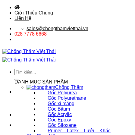
Bỏ
qua
Giới Thiệu Chung
nội
Liên Hệ
dung
sales@chongthamvietthai.vn
028 7778 6668
Tìm
kiếm:
DANH MỤC SẢN PHẨM
Chống Thấm
Gốc Polyurea
Gốc Polyurethane
Gốc xi măng
Gốc Bitum
Gốc Acrylic
Gốc Epoxy
Gốc Siloxane
Primer – Latex – Lưới – Khác