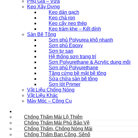
Phụ Gia – Vữa
Keo Xây Dựng
Keo dán gạch
Keo chà ron
Keo cấy neo thép
Keo trám khe – Kết dính
Sàn Bê Tông
Sơn phủ Polyurea khô nhanh
Sơn phủ Epoxy
Sơn tự san
Hệ thống sơn trang trí
Sơn Polyurethane & Acrylic dung môi
Sơn phủ Polyurethane
Tăng cứng bề mặt bê tông
Sửa chữa sàn bê tông
Sơn lót Primer
Vật Liệu Chống Nóng
Vật Liệu Khác
Máy Móc – Công Cụ
Mái
Chống Thấm Mái Lộ Thiên
Chống Thấm Mái Phủ Bảo Vệ
Chống Thấm, Chống Nóng Mái
Chống Thấm Ban Công, Sênô