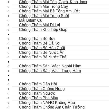
Chống Thấm Mái Tôn, Gạch, Kính, Inox
Chống Thấm Mái Trồng Cây
Chống Thấm Mái Bê Tông Ẩm Ướt
Chống Thấm Mái Trong Suốt
Mái Bitum Cũ
Chống Thấm Mái Đi Lại
Chống Thấm Khe Tiếp Giáp
Bể
Chống Thấm Bể Bơi
Chống Thấm Bể Cá Koi
Chống Thấm Bể Hóa Chất
Chống Thấm Bể Nước Ăn
Chống Thấm Bể Nước Thải
Hầm
Chống Thấm Sàn, Vách Ngoài Hầm
Chống Thấm Sàn, Vách Trong Hầm
TOILET
Tường
Chống Thấm Đàn Hồi
Chống Thấm Chống Nóng
Chống Thấm Ngược
Chống Thấm Pha Màu
Chống Thấm NANO Không Màu
Chống Thấm Chống Ẩm Chân Tường