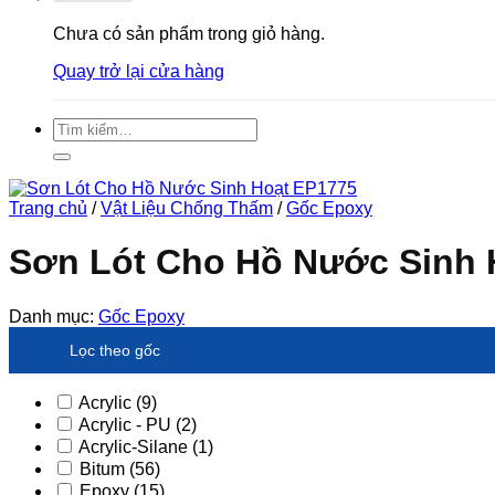
Chưa có sản phẩm trong giỏ hàng.
Quay trở lại cửa hàng
Tìm
kiếm:
Trang chủ
/
Vật Liệu Chống Thấm
/
Gốc Epoxy
Sơn Lót Cho Hồ Nước Sinh 
Danh mục:
Gốc Epoxy
Lọc theo gốc
Acrylic
(9)
Acrylic - PU
(2)
Acrylic-Silane
(1)
Bitum
(56)
Epoxy
(15)