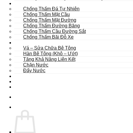
Khác
Chống Thấm Đá Tự Nhiên
Chống Thấm Mặt Cầu
Chống Thấm Mặt Đường
Chống Thấm Đường Băng
Chống Thấm Cầu Đường Sắt
Chống Thấm Bãi Đỗ Xe
Sửa Chữa
Vá – Sửa Chữa Bê Tông
Hàn Bê Tông (Khô – Ướt)
Tăng Khả Năng Liên Kết
Chặn Nước
Đẩy Nước
Dự Án
Dịch Vụ
Tư Vấn