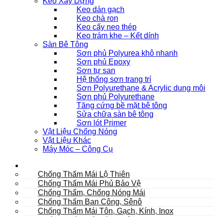
Keo Xây Dựng
Keo dán gạch
Keo chà ron
Keo cấy neo thép
Keo trám khe – Kết dính
Sàn Bê Tông
Sơn phủ Polyurea khô nhanh
Sơn phủ Epoxy
Sơn tự san
Hệ thống sơn trang trí
Sơn Polyurethane & Acrylic dung môi
Sơn phủ Polyurethane
Tăng cứng bề mặt bê tông
Sửa chữa sàn bê tông
Sơn lót Primer
Vật Liệu Chống Nóng
Vật Liệu Khác
Máy Móc – Công Cụ
Mái
Chống Thấm Mái Lộ Thiên
Chống Thấm Mái Phủ Bảo Vệ
Chống Thấm, Chống Nóng Mái
Chống Thấm Ban Công, Sênô
Chống Thấm Mái Tôn, Gạch, Kính, Inox