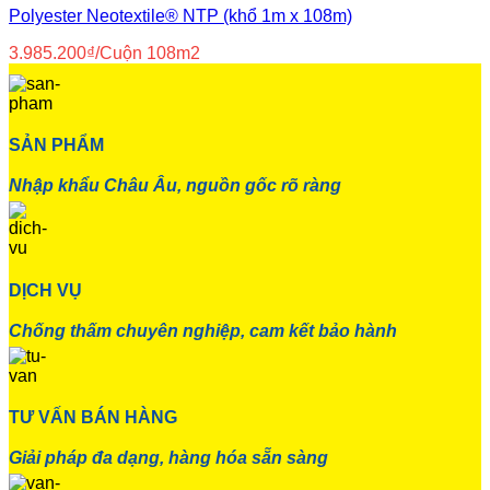
Polyester Neotextile® NTP (khổ 1m x 108m)
3.985.200
₫
/Cuộn 108m2
SẢN PHẨM
Nhập khẩu Châu Âu, nguồn gốc rõ ràng
DỊCH VỤ
Chống thấm chuyên nghiệp, cam kết bảo hành
TƯ VẤN BÁN HÀNG
Giải pháp đa dạng, hàng hóa sẵn sàng