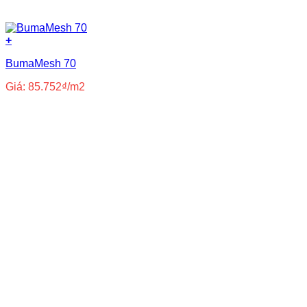
+
BumaMesh 70
Giá:
85.752
₫
/m2