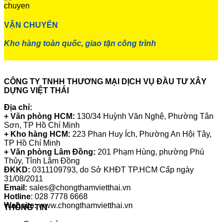
VẬN CHUYỂN
Kho hàng toàn quốc, giao tận công trình
CÔNG TY TNHH THƯƠNG MẠI DỊCH VỤ ĐẦU TƯ XÂY
DỰNG VIỆT THÁI
Địa chỉ:
+ Văn phòng HCM:
130/34 Huỳnh Văn Nghệ, Phường Tân
Sơn, TP Hồ Chí Minh
+ Kho hàng HCM:
223 Phan Huy Ích, Phường An Hội Tây,
TP Hồ Chí Minh
+ Văn phòng Lâm Đồng:
201 Phạm Hùng, phường Phú
Thủy, Tỉnh Lâm Đồng
ĐKKD:
0311109793
, do Sở KHĐT TP.HCM Cấp ngày
31/08/2011
Email:
sales@chongthamvietthai.vn
Hotline
: 028 7778 6668
Website:
www.chongthamvietthai.vn
THÔNG TIN