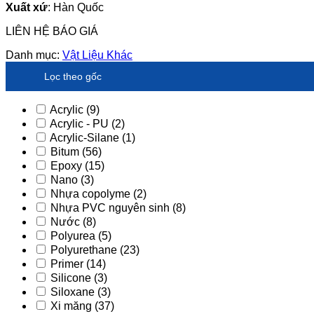
Xuất xứ
: Hàn Quốc
LIÊN HỆ BÁO GIÁ
Danh mục:
Vật Liệu Khác
Lọc theo gốc
Acrylic
(9)
Acrylic - PU
(2)
Acrylic-Silane
(1)
Bitum
(56)
Epoxy
(15)
Nano
(3)
Nhựa copolyme
(2)
Nhựa PVC nguyên sinh
(8)
Nước
(8)
Polyurea
(5)
Polyurethane
(23)
Primer
(14)
Silicone
(3)
Siloxane
(3)
Xi măng
(37)