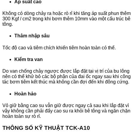
Áp suất cao
Không có dòng chảy ra hoặc rò rỉ khi tăng áp suất phun thêm
300 Kgf / cm2 trong khi bơm thêm 10mm vào một cấu trúc bê
tông.
Thâm nhập sâu
Tốc độ cao và tiêm chích khiến tiêm hoàn toàn có thể.
Kiểm tra van
Do van chống chảy ngược được lắp đặt tại vị trí của bu lông
nên có thể khử bỏ các bộ phận của đai ốc ngay sau khi công
tác bơm tiêm kết thúc mà không cần đợi đến khi đông cứng.
Hoàn hảo
Vỏ giữ bằng cao su vẫn giữ được ngay cả sau khi lắp đặt vì
vậy không cần phải đẩy cao su ra khỏi bê tông và ngăn chặn
hoàn toàn sự rò rỉ.
THÔNG SỐ KỸ THUẬT TCK-A10