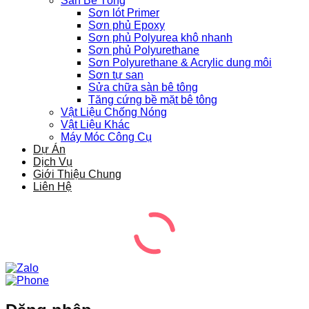
Sàn Bê Tông
Sơn lót Primer
Sơn phủ Epoxy
Sơn phủ Polyurea khô nhanh
Sơn phủ Polyurethane
Sơn Polyurethane & Acrylic dung môi
Sơn tự san
Sửa chữa sàn bê tông
Tăng cứng bề mặt bê tông
Vật Liệu Chống Nóng
Vật Liệu Khác
Máy Móc Công Cụ
Dự Án
Dịch Vụ
Giới Thiệu Chung
Liên Hệ