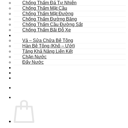
Chống Thấm Đá Tự Nhiên
Chống Thấm Mặt Cầu
Chống Thấm Mặt Đường
Chống Thấm Đường Băng
Chống Thấm Cầu Đường Sắt
Chống Thấm Bãi Đỗ Xe
Sửa Chữa
Vá – Sửa Chữa Bê Tông
Hàn Bê Tông (Khô – Ướt)
Tăng Khả Năng Liên Kết
Chặn Nước
Đẩy Nước
Dự Án
Dịch Vụ
Tư Vấn