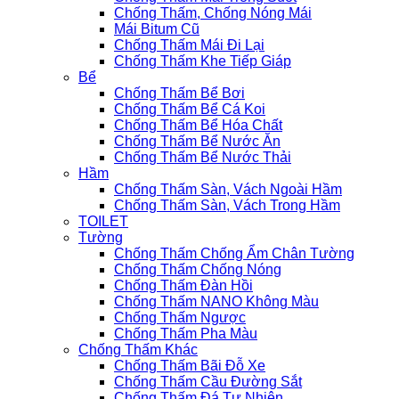
Chống Thấm, Chống Nóng Mái
Mái Bitum Cũ
Chống Thấm Mái Đi Lại
Chống Thấm Khe Tiếp Giáp
Bể
Chống Thấm Bể Bơi
Chống Thấm Bể Cá Koi
Chống Thấm Bể Hóa Chất
Chống Thấm Bể Nước Ăn
Chống Thấm Bể Nước Thải
Hầm
Chống Thấm Sàn, Vách Ngoài Hầm
Chống Thấm Sàn, Vách Trong Hầm
TOILET
Tường
Chống Thấm Chống Ẩm Chân Tường
Chống Thấm Chống Nóng
Chống Thấm Đàn Hồi
Chống Thấm NANO Không Màu
Chống Thấm Ngược
Chống Thấm Pha Màu
Chống Thấm Khác
Chống Thấm Bãi Đỗ Xe
Chống Thấm Cầu Đường Sắt
Chống Thấm Đá Tự Nhiên