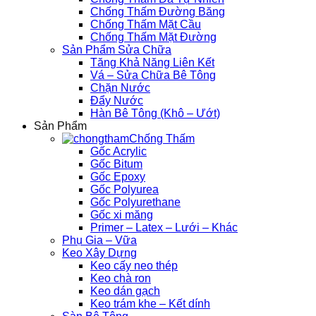
Chống Thấm Đường Băng
Chống Thấm Mặt Cầu
Chống Thấm Mặt Đường
Sản Phẩm Sửa Chữa
Tăng Khả Năng Liên Kết
Vá – Sửa Chữa Bê Tông
Chặn Nước
Đẩy Nước
Hàn Bê Tông (Khô – Ướt)
Sản Phẩm
Chống Thấm
Gốc Acrylic
Gốc Bitum
Gốc Epoxy
Gốc Polyurea
Gốc Polyurethane
Gốc xi măng
Primer – Latex – Lưới – Khác
Phụ Gia – Vữa
Keo Xây Dựng
Keo cấy neo thép
Keo chà ron
Keo dán gạch
Keo trám khe – Kết dính