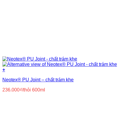
+
Neotex® PU Joint – chất trám khe
236.000
₫
/thỏi 600ml