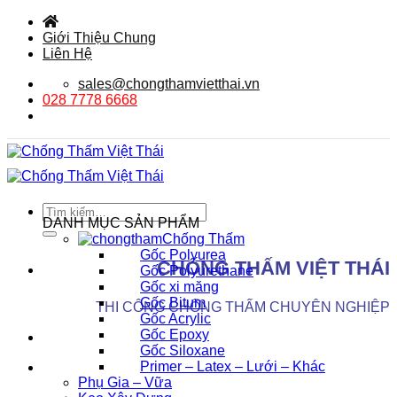
Bỏ
qua
Giới Thiệu Chung
nội
Liên Hệ
dung
sales@chongthamvietthai.vn
028 7778 6668
Tìm
DANH MỤC SẢN PHẨM
kiếm:
Chống Thấm
Gốc Polyurea
CHỐNG THẤM VIỆT THÁI
Gốc Polyurethane
Gốc xi măng
Gốc Bitum
THI CÔNG CHỐNG THẤM CHUYÊN NGHIỆP
Gốc Acrylic
Gốc Epoxy
Gốc Siloxane
Primer – Latex – Lưới – Khác
Phụ Gia – Vữa