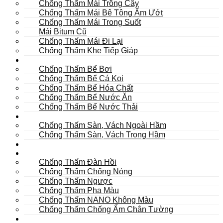
Chống Thấm Mái Trồng Cây
Chống Thấm Mái Bê Tông Ẩm Ướt
Chống Thấm Mái Trong Suốt
Mái Bitum Cũ
Chống Thấm Mái Đi Lại
Chống Thấm Khe Tiếp Giáp
Bể
Chống Thấm Bể Bơi
Chống Thấm Bể Cá Koi
Chống Thấm Bể Hóa Chất
Chống Thấm Bể Nước Ăn
Chống Thấm Bể Nước Thải
Hầm
Chống Thấm Sàn, Vách Ngoài Hầm
Chống Thấm Sàn, Vách Trong Hầm
TOILET
Tường
Chống Thấm Đàn Hồi
Chống Thấm Chống Nóng
Chống Thấm Ngược
Chống Thấm Pha Màu
Chống Thấm NANO Không Màu
Chống Thấm Chống Ẩm Chân Tường
Khác