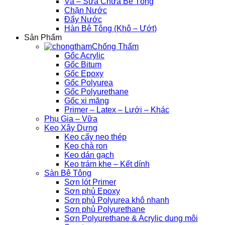
Vá – Sửa Chữa Bê Tông
Chặn Nước
Đẩy Nước
Hàn Bê Tông (Khô – Ướt)
Sản Phẩm
Chống Thấm
Gốc Acrylic
Gốc Bitum
Gốc Epoxy
Gốc Polyurea
Gốc Polyurethane
Gốc xi măng
Primer – Latex – Lưới – Khác
Phụ Gia – Vữa
Keo Xây Dựng
Keo cấy neo thép
Keo chà ron
Keo dán gạch
Keo trám khe – Kết dính
Sàn Bê Tông
Sơn lót Primer
Sơn phủ Epoxy
Sơn phủ Polyurea khô nhanh
Sơn phủ Polyurethane
Sơn Polyurethane & Acrylic dung môi