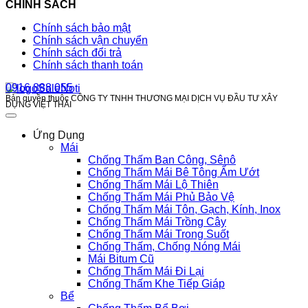
CHÍNH SÁCH
Chính sách bảo mật
Chính sách vận chuyển
Chính sách đổi trả
Chính sách thanh toán
0916 888 055
Bản quyền thuộc CÔNG TY TNHH THƯƠNG MẠI DỊCH VỤ ĐẦU TƯ XÂY
DỰNG VIỆT THÁI
Ứng Dụng
Mái
Chống Thấm Ban Công, Sênô
Chống Thấm Mái Bê Tông Ẩm Ướt
Chống Thấm Mái Lộ Thiên
Chống Thấm Mái Phủ Bảo Vệ
Chống Thấm Mái Tôn, Gạch, Kính, Inox
Chống Thấm Mái Trồng Cây
Chống Thấm Mái Trong Suốt
Chống Thấm, Chống Nóng Mái
Mái Bitum Cũ
Chống Thấm Mái Đi Lại
Chống Thấm Khe Tiếp Giáp
Bể