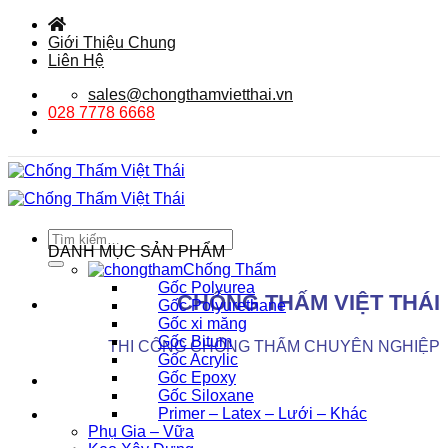
Bỏ
qua
Giới Thiệu Chung
nội
Liên Hệ
dung
sales@chongthamvietthai.vn
028 7778 6668
Tìm
DANH MỤC SẢN PHẨM
kiếm:
Chống Thấm
Gốc Polyurea
CHỐNG THẤM VIỆT THÁI
Gốc Polyurethane
Gốc xi măng
Gốc Bitum
THI CÔNG CHỐNG THẤM CHUYÊN NGHIỆP
Gốc Acrylic
Gốc Epoxy
Gốc Siloxane
Primer – Latex – Lưới – Khác
Phụ Gia – Vữa