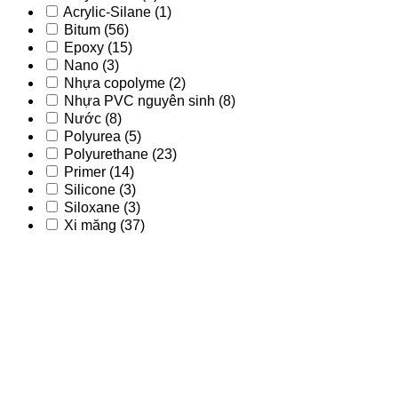
Acrylic-Silane
(1)
Bitum
(56)
Epoxy
(15)
Nano
(3)
Nhựa copolyme
(2)
Nhựa PVC nguyên sinh
(8)
Nước
(8)
Polyurea
(5)
Polyurethane
(23)
Primer
(14)
Silicone
(3)
Siloxane
(3)
Xi măng
(37)
Acrylic
(9)
Acrylic - PU
(2)
Acrylic-Silane
(1)
Bitum
(56)
Epoxy
(15)
Nano
(3)
Nhựa copolyme
(2)