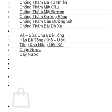
Chống Thấm Đá Tự Nhiên
Chống Thấm Mặt Cầu
Chống Thấm Mặt Đường
Chống Thấm Đường Băng
Chống Thấm Cầu Đường Sắt
Chống Thấm Bãi Đỗ Xe
Sửa Chữa
Vá – Sửa Chữa Bê Tông
Hàn Bê Tông (Khô – Ướt)
Tăng Khả Năng Liên Kết
Chặn Nước
Đẩy Nước
Dự Án
Dịch Vụ
Tư Vấn