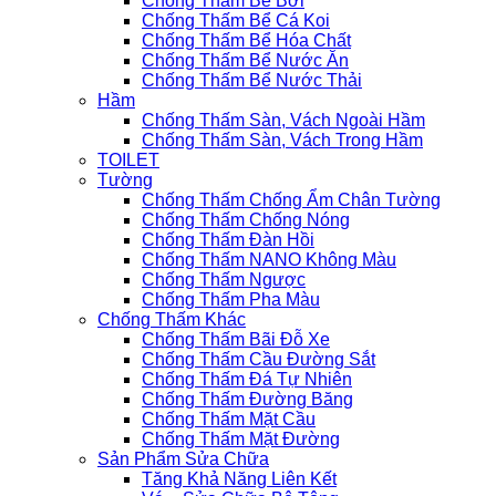
Chống Thấm Bể Bơi
Chống Thấm Bể Cá Koi
Chống Thấm Bể Hóa Chất
Chống Thấm Bể Nước Ăn
Chống Thấm Bể Nước Thải
Hầm
Chống Thấm Sàn, Vách Ngoài Hầm
Chống Thấm Sàn, Vách Trong Hầm
TOILET
Tường
Chống Thấm Chống Ẩm Chân Tường
Chống Thấm Chống Nóng
Chống Thấm Đàn Hồi
Chống Thấm NANO Không Màu
Chống Thấm Ngược
Chống Thấm Pha Màu
Chống Thấm Khác
Chống Thấm Bãi Đỗ Xe
Chống Thấm Cầu Đường Sắt
Chống Thấm Đá Tự Nhiên
Chống Thấm Đường Băng
Chống Thấm Mặt Cầu
Chống Thấm Mặt Đường
Sản Phẩm Sửa Chữa
Tăng Khả Năng Liên Kết