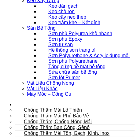
Keo Xây Dựng
Keo dán gạch
Keo chà ron
Keo cấy neo thép
Keo trám khe – Kết dính
Sàn Bê Tông
Sơn phủ Polyurea khô nhanh
Sơn phủ Epoxy
Sơn tự san
Hệ thống sơn trang trí
Sơn Polyurethane & Acrylic dung môi
Sơn phủ Polyurethane
Tăng cứng bề mặt bê tông
Sửa chữa sàn bê tông
Sơn lót Primer
Vật Liệu Chống Nóng
Vật Liệu Khác
Máy Móc – Công Cụ
Mái
Chống Thấm Mái Lộ Thiên
Chống Thấm Mái Phủ Bảo Vệ
Chống Thấm, Chống Nóng Mái
Chống Thấm Ban Công, Sênô
Chống Thấm Mái Tôn, Gạch, Kính, Inox