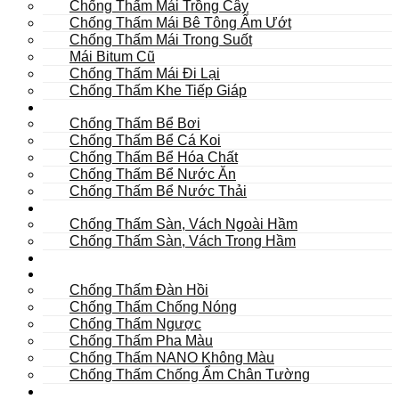
Chống Thấm Mái Trồng Cây
Chống Thấm Mái Bê Tông Ẩm Ướt
Chống Thấm Mái Trong Suốt
Mái Bitum Cũ
Chống Thấm Mái Đi Lại
Chống Thấm Khe Tiếp Giáp
Bể
Chống Thấm Bể Bơi
Chống Thấm Bể Cá Koi
Chống Thấm Bể Hóa Chất
Chống Thấm Bể Nước Ăn
Chống Thấm Bể Nước Thải
Hầm
Chống Thấm Sàn, Vách Ngoài Hầm
Chống Thấm Sàn, Vách Trong Hầm
TOILET
Tường
Chống Thấm Đàn Hồi
Chống Thấm Chống Nóng
Chống Thấm Ngược
Chống Thấm Pha Màu
Chống Thấm NANO Không Màu
Chống Thấm Chống Ẩm Chân Tường
Khác