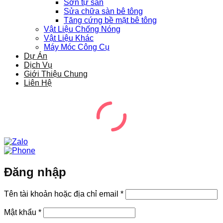
Sơn tự san
Sửa chữa sàn bê tông
Tăng cứng bề mặt bê tông
Vật Liệu Chống Nóng
Vật Liệu Khác
Máy Móc Công Cụ
Dự Án
Dịch Vụ
Giới Thiệu Chung
Liên Hệ
Đăng nhập
Bắt
Tên tài khoản hoặc địa chỉ email
*
buộc
Bắt
Mật khẩu
*
buộc