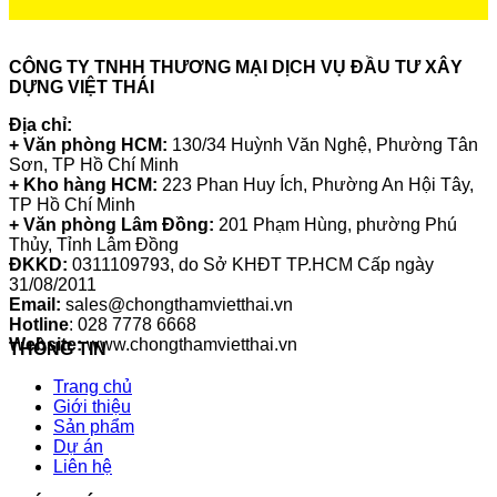
CÔNG TY TNHH THƯƠNG MẠI DỊCH VỤ ĐẦU TƯ XÂY
DỰNG VIỆT THÁI
Địa chỉ:
+ Văn phòng HCM:
130/34 Huỳnh Văn Nghệ, Phường Tân
Sơn, TP Hồ Chí Minh
+ Kho hàng HCM:
223 Phan Huy Ích, Phường An Hội Tây,
TP Hồ Chí Minh
+ Văn phòng Lâm Đồng:
201 Phạm Hùng, phường Phú
Thủy, Tỉnh Lâm Đồng
ĐKKD:
0311109793
, do Sở KHĐT TP.HCM Cấp ngày
31/08/2011
Email:
sales@chongthamvietthai.vn
Hotline
: 028 7778 6668
Website:
www.chongthamvietthai.vn
THÔNG TIN
Trang chủ
Giới thiệu
Sản phẩm
Dự án
Liên hệ