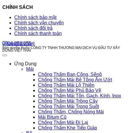
CHÍNH SÁCH
Chính sách bảo mật
Chính sách vận chuyển
Chính sách đổi trả
Chính sách thanh toán
0916 888 055
Bản quyền thuộc CÔNG TY TNHH THƯƠNG MẠI DỊCH VỤ ĐẦU TƯ XÂY
DỰNG VIỆT THÁI
Ứng Dụng
Mái
Chống Thấm Ban Công, Sênô
Chống Thấm Mái Bê Tông Ẩm Ướt
Chống Thấm Mái Lộ Thiên
Chống Thấm Mái Phủ Bảo Vệ
Chống Thấm Mái Tôn, Gạch, Kính, Inox
Chống Thấm Mái Trồng Cây
Chống Thấm Mái Trong Suốt
Chống Thấm, Chống Nóng Mái
Mái Bitum Cũ
Chống Thấm Mái Đi Lại
Chống Thấm Khe Tiếp Giáp