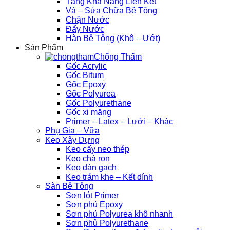
Tăng Khả Năng Liên Kết
Vá – Sửa Chữa Bê Tông
Chặn Nước
Đẩy Nước
Hàn Bê Tông (Khô – Ướt)
Sản Phẩm
Chống Thấm
Gốc Acrylic
Gốc Bitum
Gốc Epoxy
Gốc Polyurea
Gốc Polyurethane
Gốc xi măng
Primer – Latex – Lưới – Khác
Phụ Gia – Vữa
Keo Xây Dựng
Keo cấy neo thép
Keo chà ron
Keo dán gạch
Keo trám khe – Kết dính
Sàn Bê Tông
Sơn lót Primer
Sơn phủ Epoxy
Sơn phủ Polyurea khô nhanh
Sơn phủ Polyurethane