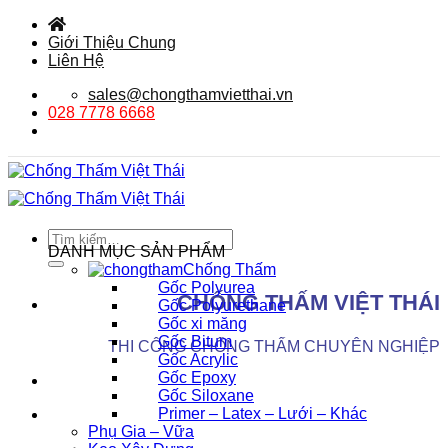
Bỏ
qua
Giới Thiệu Chung
nội
Liên Hệ
dung
sales@chongthamvietthai.vn
028 7778 6668
Tìm
DANH MỤC SẢN PHẨM
kiếm:
Chống Thấm
Gốc Polyurea
CHỐNG THẤM VIỆT THÁI
Gốc Polyurethane
Gốc xi măng
Gốc Bitum
THI CÔNG CHỐNG THẤM CHUYÊN NGHIỆP
Gốc Acrylic
Gốc Epoxy
Gốc Siloxane
Primer – Latex – Lưới – Khác
Phụ Gia – Vữa