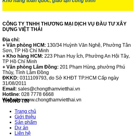
Kho hàng toàn quốc, giao tận công trình
CÔNG TY TNHH THƯƠNG MẠI DỊCH VỤ ĐẦU TƯ XÂY
DỰNG VIỆT THÁI
Địa chỉ:
+ Văn phòng HCM:
130/34 Huỳnh Văn Nghệ, Phường Tân
Sơn, TP Hồ Chí Minh
+ Kho hàng HCM:
223 Phan Huy Ích, Phường An Hội Tây,
TP Hồ Chí Minh
+ Văn phòng Lâm Đồng:
201 Phạm Hùng, phường Phú
Thủy, Tỉnh Lâm Đồng
ĐKKD:
0311109793
, do Sở KHĐT TP.HCM Cấp ngày
31/08/2011
Email:
sales@chongthamvietthai.vn
Hotline
: 028 7778 6668
Website:
www.chongthamvietthai.vn
THÔNG TIN
Trang chủ
Giới thiệu
Sản phẩm
Dự án
Liên hệ