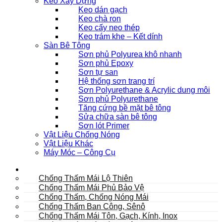
Keo Xây Dựng
Keo dán gạch
Keo chà ron
Keo cấy neo thép
Keo trám khe – Kết dính
Sàn Bê Tông
Sơn phủ Polyurea khô nhanh
Sơn phủ Epoxy
Sơn tự san
Hệ thống sơn trang trí
Sơn Polyurethane & Acrylic dung môi
Sơn phủ Polyurethane
Tăng cứng bề mặt bê tông
Sửa chữa sàn bê tông
Sơn lót Primer
Vật Liệu Chống Nóng
Vật Liệu Khác
Máy Móc – Công Cụ
Mái
Chống Thấm Mái Lộ Thiên
Chống Thấm Mái Phủ Bảo Vệ
Chống Thấm, Chống Nóng Mái
Chống Thấm Ban Công, Sênô
Chống Thấm Mái Tôn, Gạch, Kính, Inox