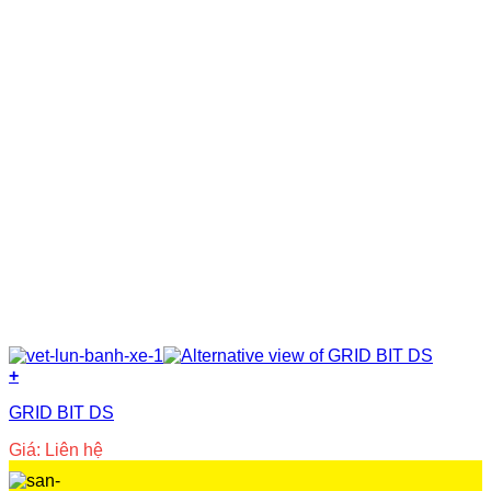
Nhựa copolyme
(2)
Nhựa PVC nguyên sinh
(8)
Nước
(8)
Polyurea
(5)
Polyurethane
(23)
Primer
(14)
Silicone
(3)
Siloxane
(3)
Xi măng
(37)
+
GRID BIT DS
Giá: Liên hệ