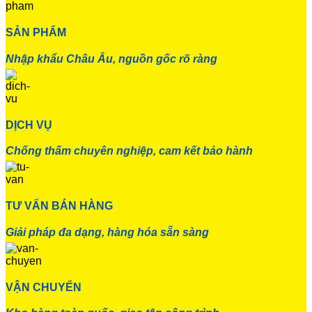
SẢN PHẨM
Nhập khẩu Châu Âu, nguồn gốc rõ ràng
DỊCH VỤ
Chống thấm chuyên nghiệp, cam kết bảo hành
TƯ VẤN BÁN HÀNG
Giải pháp đa dạng, hàng hóa sẵn sàng
VẬN CHUYỂN