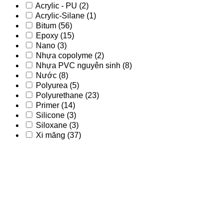
Acrylic - PU
(2)
Acrylic-Silane
(1)
Bitum
(56)
Epoxy
(15)
Nano
(3)
Nhựa copolyme
(2)
Nhựa PVC nguyên sinh
(8)
Nước
(8)
Polyurea
(5)
Polyurethane
(23)
Primer
(14)
Silicone
(3)
Siloxane
(3)
Xi măng
(37)
Acrylic
(9)
Acrylic - PU
(2)
Acrylic-Silane
(1)
Bitum
(56)
Epoxy
(15)
Nano
(3)