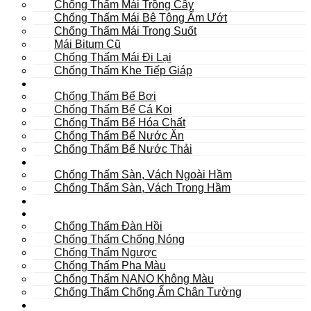
Chống Thấm Mái Trồng Cây
Chống Thấm Mái Bê Tông Ẩm Ướt
Chống Thấm Mái Trong Suốt
Mái Bitum Cũ
Chống Thấm Mái Đi Lại
Chống Thấm Khe Tiếp Giáp
Bể
Chống Thấm Bể Bơi
Chống Thấm Bể Cá Koi
Chống Thấm Bể Hóa Chất
Chống Thấm Bể Nước Ăn
Chống Thấm Bể Nước Thải
Hầm
Chống Thấm Sàn, Vách Ngoài Hầm
Chống Thấm Sàn, Vách Trong Hầm
TOILET
Tường
Chống Thấm Đàn Hồi
Chống Thấm Chống Nóng
Chống Thấm Ngược
Chống Thấm Pha Màu
Chống Thấm NANO Không Màu
Chống Thấm Chống Ẩm Chân Tường
Khác