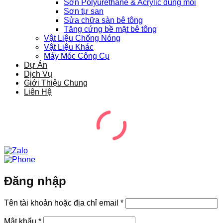
Sơn Polyurethane & Acrylic dung môi
Sơn tự san
Sửa chữa sàn bê tông
Tăng cứng bề mặt bê tông
Vật Liệu Chống Nóng
Vật Liệu Khác
Máy Móc Công Cụ
Dự Án
Dịch Vụ
Giới Thiệu Chung
Liên Hệ
Đăng nhập
Bắt
Tên tài khoản hoặc địa chỉ email
*
buộc
Bắt
Mật khẩu
*