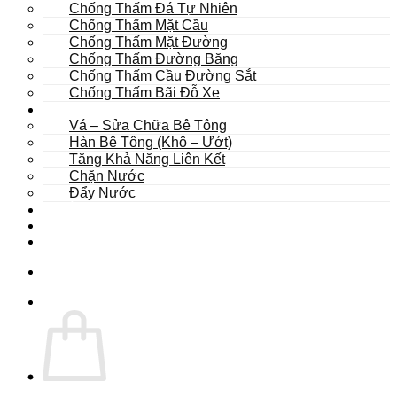
Chống Thấm Đá Tự Nhiên
Chống Thấm Mặt Cầu
Chống Thấm Mặt Đường
Chống Thấm Đường Băng
Chống Thấm Cầu Đường Sắt
Chống Thấm Bãi Đỗ Xe
Sửa Chữa
Vá – Sửa Chữa Bê Tông
Hàn Bê Tông (Khô – Ướt)
Tăng Khả Năng Liên Kết
Chặn Nước
Đẩy Nước
Dự Án
Dịch Vụ
Tư Vấn