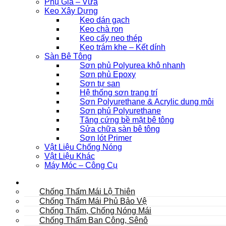
Phụ Gia – Vữa
Keo Xây Dựng
Keo dán gạch
Keo chà ron
Keo cấy neo thép
Keo trám khe – Kết dính
Sàn Bê Tông
Sơn phủ Polyurea khô nhanh
Sơn phủ Epoxy
Sơn tự san
Hệ thống sơn trang trí
Sơn Polyurethane & Acrylic dung môi
Sơn phủ Polyurethane
Tăng cứng bề mặt bê tông
Sửa chữa sàn bê tông
Sơn lót Primer
Vật Liệu Chống Nóng
Vật Liệu Khác
Máy Móc – Công Cụ
Mái
Chống Thấm Mái Lộ Thiên
Chống Thấm Mái Phủ Bảo Vệ
Chống Thấm, Chống Nóng Mái
Chống Thấm Ban Công, Sênô