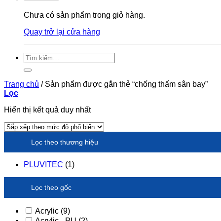
Chưa có sản phẩm trong giỏ hàng.
Quay trở lại cửa hàng
Tìm
kiếm:
Trang chủ
/
Sản phẩm được gắn thẻ “chống thấm sân bay”
Lọc
Hiển thị kết quả duy nhất
Lọc theo thương hiệu
PLUVITEC
(1)
Lọc theo gốc
Acrylic
(9)
Acrylic - PU
(2)