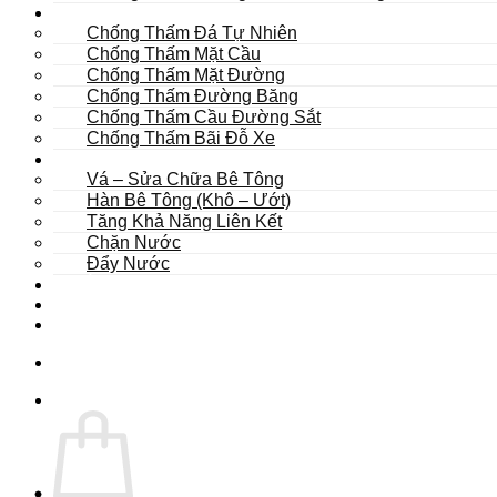
Khác
Chống Thấm Đá Tự Nhiên
Chống Thấm Mặt Cầu
Chống Thấm Mặt Đường
Chống Thấm Đường Băng
Chống Thấm Cầu Đường Sắt
Chống Thấm Bãi Đỗ Xe
Sửa Chữa
Vá – Sửa Chữa Bê Tông
Hàn Bê Tông (Khô – Ướt)
Tăng Khả Năng Liên Kết
Chặn Nước
Đẩy Nước
Dự Án
Dịch Vụ
Tư Vấn