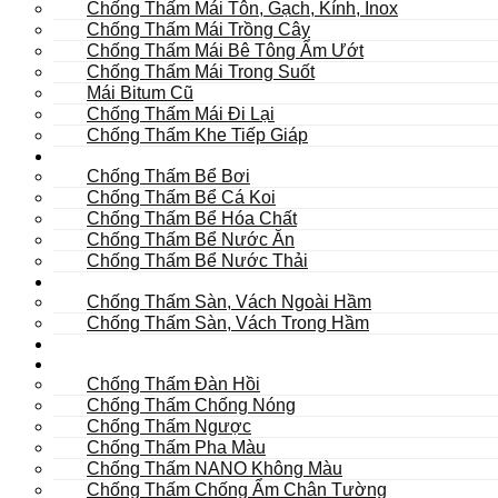
Chống Thấm Mái Tôn, Gạch, Kính, Inox
Chống Thấm Mái Trồng Cây
Chống Thấm Mái Bê Tông Ẩm Ướt
Chống Thấm Mái Trong Suốt
Mái Bitum Cũ
Chống Thấm Mái Đi Lại
Chống Thấm Khe Tiếp Giáp
Bể
Chống Thấm Bể Bơi
Chống Thấm Bể Cá Koi
Chống Thấm Bể Hóa Chất
Chống Thấm Bể Nước Ăn
Chống Thấm Bể Nước Thải
Hầm
Chống Thấm Sàn, Vách Ngoài Hầm
Chống Thấm Sàn, Vách Trong Hầm
TOILET
Tường
Chống Thấm Đàn Hồi
Chống Thấm Chống Nóng
Chống Thấm Ngược
Chống Thấm Pha Màu
Chống Thấm NANO Không Màu
Chống Thấm Chống Ẩm Chân Tường