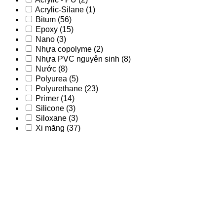
Acrylic-Silane
(1)
Bitum
(56)
Epoxy
(15)
Nano
(3)
Nhựa copolyme
(2)
Nhựa PVC nguyên sinh
(8)
Nước
(8)
Polyurea
(5)
Polyurethane
(23)
Primer
(14)
Silicone
(3)
Siloxane
(3)
Xi măng
(37)
Acrylic
(9)
Acrylic - PU
(2)
Acrylic-Silane
(1)
Bitum
(56)
Epoxy
(15)
Nano
(3)