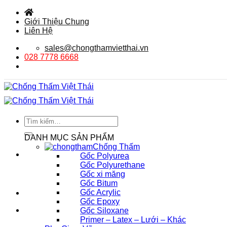
Bỏ
qua
Giới Thiệu Chung
nội
Liên Hệ
dung
sales@chongthamvietthai.vn
028 7778 6668
Tìm
kiếm:
DANH MỤC SẢN PHẨM
Chống Thấm
Gốc Polyurea
Gốc Polyurethane
Gốc xi măng
Gốc Bitum
Gốc Acrylic
Gốc Epoxy
Gốc Siloxane
Primer – Latex – Lưới – Khác