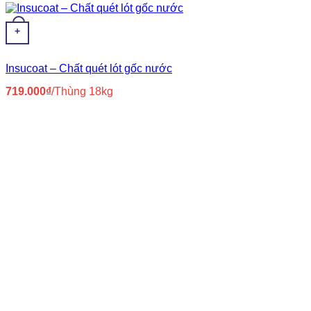
Xi măng
(37)
+
Insucoat – Chất quét lót gốc nước
719.000
₫
/Thùng 18kg