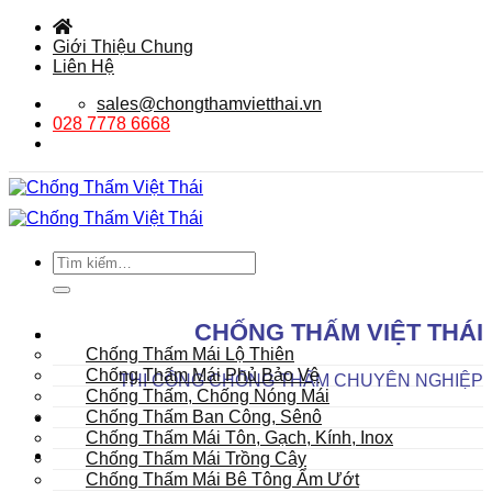
Bỏ
qua
Giới Thiệu Chung
nội
Liên Hệ
dung
sales@chongthamvietthai.vn
028 7778 6668
Tìm
kiếm:
DANH MỤC SẢN PHẨM
CHỐNG THẤM VIỆT THÁI
Mái
Chống Thấm Mái Lộ Thiên
Chống Thấm Mái Phủ Bảo Vệ
THI CÔNG CHỐNG THẤM CHUYÊN NGHIỆP
Chống Thấm, Chống Nóng Mái
Chống Thấm Ban Công, Sênô
Chống Thấm Mái Tôn, Gạch, Kính, Inox
Chống Thấm Mái Trồng Cây
Chống Thấm Mái Bê Tông Ẩm Ướt