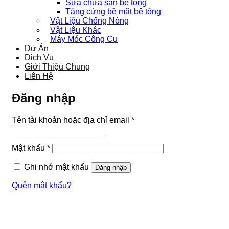
Sửa chữa sàn bê tông
Tăng cứng bề mặt bê tông
Vật Liệu Chống Nóng
Vật Liệu Khác
Máy Móc Công Cụ
Dự Án
Dịch Vụ
Giới Thiệu Chung
Liên Hệ
Đăng nhập
Bắt
Tên tài khoản hoặc địa chỉ email
*
buộc
Bắt
Mật khẩu
*
buộc
Ghi nhớ mật khẩu
Đăng nhập
Quên mật khẩu?