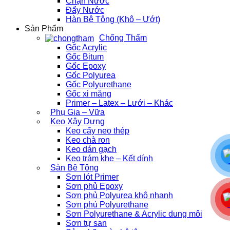
Chặn Nước
Đẩy Nước
Hàn Bê Tông (Khô – Ướt)
Sản Phẩm
Chống Thấm
Gốc Acrylic
Gốc Bitum
Gốc Epoxy
Gốc Polyurea
Gốc Polyurethane
Gốc xi măng
Primer – Latex – Lưới – Khác
Phụ Gia – Vữa
Keo Xây Dựng
Keo cấy neo thép
Keo chà ron
Keo dán gạch
Keo trám khe – Kết dính
Sàn Bê Tông
Sơn lót Primer
Sơn phủ Epoxy
Sơn phủ Polyurea khô nhanh
Sơn phủ Polyurethane
Sơn Polyurethane & Acrylic dung môi
Sơn tự san