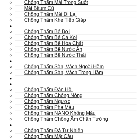
Chống Thấm Mái Trong Suốt
Mái Bitum Cũ
Chống Thấm Mái Đi Lại
Chống Thấm Khe Tiếp Giáp
Bể
Chống Thấm Bể Bơi
Chống Thấm Bể Cá Koi
Chống Thấm Bể Hóa Chất
Chống Thấm Bể Nước Ăn
Chống Thấm Bể Nước Thải
Hầm
Chống Thấm Sàn, Vách Ngoài Hầm
Chống Thấm Sàn, Vách Trong Hầm
TOILET
Tường
Chống Thấm Đàn Hồi
Chống Thấm Chống Nóng
Chống Thấm Ngược
Chống Thấm Pha Màu
Chống Thấm NANO Không Màu
Chống Thấm Chống Ẩm Chân Tường
Khác
Chống Thấm Đá Tự Nhiên
Chống Thấm Mặt Cầu