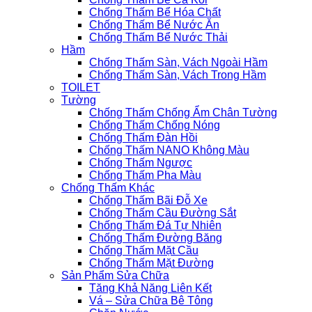
Chống Thấm Bể Hóa Chất
Chống Thấm Bể Nước Ăn
Chống Thấm Bể Nước Thải
Hầm
Chống Thấm Sàn, Vách Ngoài Hầm
Chống Thấm Sàn, Vách Trong Hầm
TOILET
Tường
Chống Thấm Chống Ẩm Chân Tường
Chống Thấm Chống Nóng
Chống Thấm Đàn Hồi
Chống Thấm NANO Không Màu
Chống Thấm Ngược
Chống Thấm Pha Màu
Chống Thấm Khác
Chống Thấm Bãi Đỗ Xe
Chống Thấm Cầu Đường Sắt
Chống Thấm Đá Tự Nhiên
Chống Thấm Đường Băng
Chống Thấm Mặt Cầu
Chống Thấm Mặt Đường
Sản Phẩm Sửa Chữa
Tăng Khả Năng Liên Kết
Vá – Sửa Chữa Bê Tông