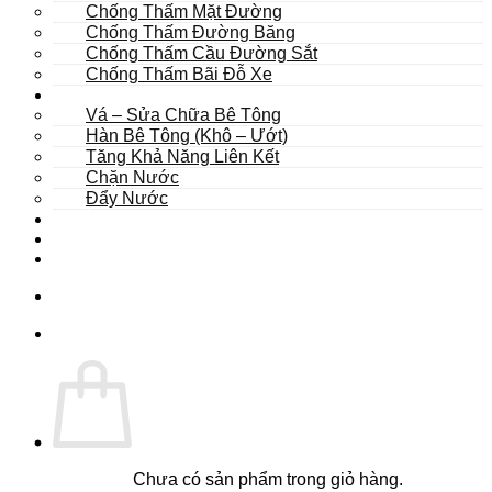
Chống Thấm Mặt Đường
Chống Thấm Đường Băng
Chống Thấm Cầu Đường Sắt
Chống Thấm Bãi Đỗ Xe
Sửa Chữa
Vá – Sửa Chữa Bê Tông
Hàn Bê Tông (Khô – Ướt)
Tăng Khả Năng Liên Kết
Chặn Nước
Đẩy Nước
Dự Án
Dịch Vụ
Tư Vấn
Chưa có sản phẩm trong giỏ hàng.