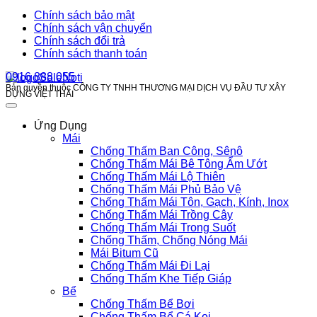
Chính sách bảo mật
Chính sách vận chuyển
Chính sách đổi trả
Chính sách thanh toán
0916 888 055
Bản quyền thuộc CÔNG TY TNHH THƯƠNG MẠI DỊCH VỤ ĐẦU TƯ XÂY
DỰNG VIỆT THÁI
Ứng Dụng
Mái
Chống Thấm Ban Công, Sênô
Chống Thấm Mái Bê Tông Ẩm Ướt
Chống Thấm Mái Lộ Thiên
Chống Thấm Mái Phủ Bảo Vệ
Chống Thấm Mái Tôn, Gạch, Kính, Inox
Chống Thấm Mái Trồng Cây
Chống Thấm Mái Trong Suốt
Chống Thấm, Chống Nóng Mái
Mái Bitum Cũ
Chống Thấm Mái Đi Lại
Chống Thấm Khe Tiếp Giáp
Bể
Chống Thấm Bể Bơi
Chống Thấm Bể Cá Koi