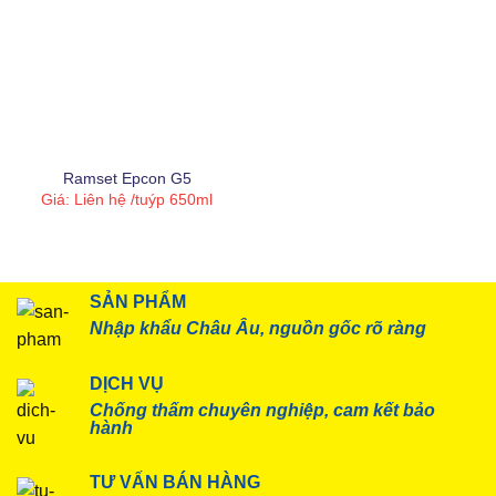
Acrylic - PU
(2)
Acrylic-Silane
(1)
Bitum
(56)
Epoxy
(15)
Ramset Epcon G5
Nano
(3)
Giá: Liên hệ
/tuýp 650ml
Nhựa copolyme
(2)
Nhựa PVC nguyên sinh
(8)
SẢN PHẨM
Nhập khẩu Châu Âu, nguồn gốc rõ ràng
Nước
(8)
Polyurea
(5)
DỊCH VỤ
Chống thấm chuyên nghiệp, cam kết bảo
Polyurethane
(23)
hành
Primer
(14)
TƯ VẤN BÁN HÀNG