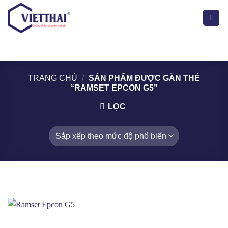
Bỏ
qua
nội
dung
Tìm
kiếm:
TRANG CHỦ
/
SẢN PHẨM ĐƯỢC GẮN THẺ
“RAMSET EPCON G5”
LỌC
Acrylic
(9)