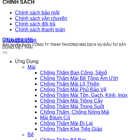
CHÍNH SÁCH
Chính sách bảo mật
Chính sách vận chuyển
Chính sách đổi trả
Chính sách thanh toán
0916 888 055
Bản quyền thuộc CÔNG TY TNHH THƯƠNG MẠI DỊCH VỤ ĐẦU TƯ XÂY
DỰNG VIỆT THÁI
Ứng Dụng
Mái
Chống Thấm Ban Công, Sênô
Chống Thấm Mái Bê Tông Ẩm Ướt
Chống Thấm Mái Lộ Thiên
Chống Thấm Mái Phủ Bảo Vệ
Chống Thấm Mái Tôn, Gạch, Kính, Inox
Chống Thấm Mái Trồng Cây
Chống Thấm Mái Trong Suốt
Chống Thấm, Chống Nóng Mái
Mái Bitum Cũ
Chống Thấm Mái Đi Lại
Chống Thấm Khe Tiếp Giáp
Bể