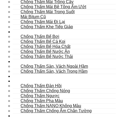
Chống Thấm Mái Trồng Cây
Chống Thấm Mái Bê Tông Ẩm Ướt
Chống Thấm Mái Trong Suốt
Mái Bitum Cũ
Chống Thấm Mái Đi Lại
Chống Thấm Khe Tiếp Giáp
Bể
Chống Thấm Bể Bơi
Chống Thấm Bể Cá Koi
Chống Thấm Bể Hóa Chất
Chống Thấm Bể Nước Ăn
Chống Thấm Bể Nước Thải
Hầm
Chống Thấm Sàn, Vách Ngoài Hầm
Chống Thấm Sàn, Vách Trong Hầm
TOILET
Tường
Chống Thấm Đàn Hồi
Chống Thấm Chống Nóng
Chống Thấm Ngược
Chống Thấm Pha Màu
Chống Thấm NANO Không Màu
Chống Thấm Chống Ẩm Chân Tường
Khác