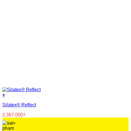
Nhựa PVC nguyên sinh
(8)
Nước
(8)
Polyurea
(5)
Polyurethane
(23)
Primer
(14)
Silicone
(3)
Siloxane
(3)
Xi măng
(37)
+
Silatex® Reflect
2.367.000
₫