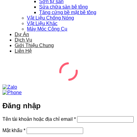
Sơn tự san
Sửa chữa sàn bê tông
Tăng cứng bề mặt bê tông
Vật Liệu Chống Nóng
Vật Liệu Khác
Máy Móc Công Cụ
Dự Án
Dịch Vụ
Giới Thiệu Chung
Liên Hệ
Đăng nhập
Bắt
Tên tài khoản hoặc địa chỉ email
*
buộc
Bắt
Mật khẩu
*
buộc