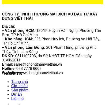
CÔNG TY TNHH THƯƠNG MẠI DỊCH VỤ ĐẦU TƯ XÂY
DỰNG VIỆT THÁI
Địa chỉ:
+ Văn phòng HCM:
130/34 Huỳnh Văn Nghệ, Phường Tân
Sơn, TP Hồ Chí Minh
+ Kho hàng HCM:
223 Phan Huy Ích, Phường An Hội Tây,
TP Hồ Chí Minh
+ Văn phòng Lâm Đồng:
201 Phạm Hùng, phường Phú
Thủy, Tỉnh Lâm Đồng
ĐKKD:
0311109793
, do Sở KHĐT TP.HCM Cấp ngày
31/08/2011
Email:
sales@chongthamvietthai.vn
Hotline
: 028 7778 6668
Website:
www.chongthamvietthai.vn
THÔNG TIN
Trang chủ
Giới thiệu
Sản phẩm
Dự án
Liên hệ