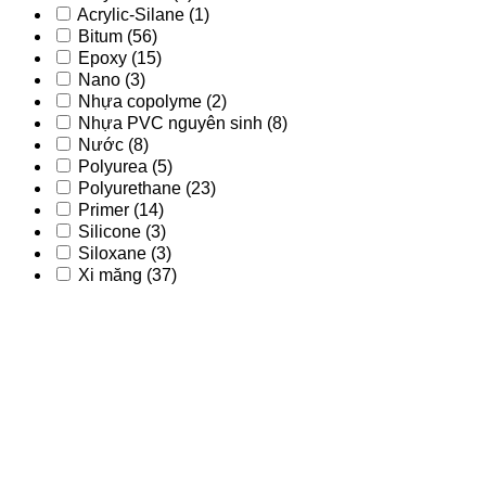
Acrylic-Silane
(1)
Bitum
(56)
Epoxy
(15)
Nano
(3)
Nhựa copolyme
(2)
Nhựa PVC nguyên sinh
(8)
Nước
(8)
Polyurea
(5)
Polyurethane
(23)
Primer
(14)
Silicone
(3)
Siloxane
(3)
Xi măng
(37)
Acrylic
(9)
Acrylic - PU
(2)
Acrylic-Silane
(1)
Bitum
(56)
Epoxy
(15)
Nano
(3)
Nhựa copolyme
(2)