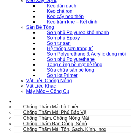
Keo Xây Dựng
Keo dán gạch
Keo chà ron
Keo cấy neo thép
Keo trám khe – Kết dính
Sàn Bê Tông
Sơn phủ Polyurea khô nhanh
Sơn phủ Epoxy
Sơn tự san
Hệ thống sơn trang trí
Sơn Polyurethane & Acrylic dung môi
Sơn phủ Polyurethane
Tăng cứng bề mặt bê tông
Sửa chữa sàn bê tông
Sơn lót Primer
Vật Liệu Chống Nóng
Vật Liệu Khác
Máy Móc – Công Cụ
Mái
Chống Thấm Mái Lộ Thiên
Chống Thấm Mái Phủ Bảo Vệ
Chống Thấm, Chống Nóng Mái
Chống Thấm Ban Công, Sênô
Chống Thấm Mái Tôn, Gạch, Kính, Inox