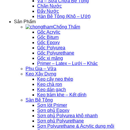
Vá – Sửa Chữa Bê Tông
Chặn Nước
Đẩy Nước
Hàn Bê Tông (Khô – Ướt)
Sản Phẩm
Chống Thấm
Gốc Acrylic
Gốc Bitum
Gốc Epoxy
Gốc Polyurea
Gốc Polyurethane
Gốc xi măng
Primer – Latex – Lưới – Khác
Phụ Gia – Vữa
Keo Xây Dựng
Keo cấy neo thép
Keo chà ron
Keo dán gạch
Keo trám khe – Kết dính
Sàn Bê Tông
Sơn lót Primer
Sơn phủ Epoxy
Sơn phủ Polyurea khô nhanh
Sơn phủ Polyurethane
Sơn Polyurethane & Acrylic dung môi