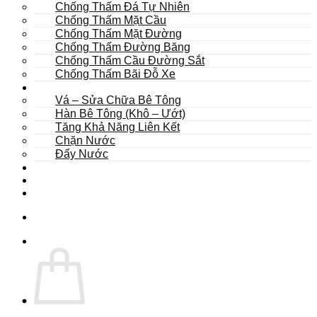
Chống Thấm Đá Tự Nhiên
Chống Thấm Mặt Cầu
Chống Thấm Mặt Đường
Chống Thấm Đường Băng
Chống Thấm Cầu Đường Sắt
Chống Thấm Bãi Đỗ Xe
Sửa Chữa
Vá – Sửa Chữa Bê Tông
Hàn Bê Tông (Khô – Ướt)
Tăng Khả Năng Liên Kết
Chặn Nước
Đẩy Nước
Dự Án
Dịch Vụ
Tư Vấn