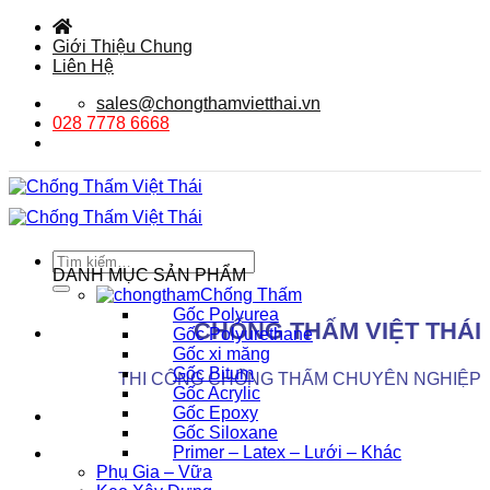
Bỏ
qua
Giới Thiệu Chung
nội
Liên Hệ
dung
sales@chongthamvietthai.vn
028 7778 6668
Tìm
DANH MỤC SẢN PHẨM
kiếm:
Chống Thấm
Gốc Polyurea
CHỐNG THẤM VIỆT THÁI
Gốc Polyurethane
Gốc xi măng
Gốc Bitum
THI CÔNG CHỐNG THẤM CHUYÊN NGHIỆP
Gốc Acrylic
Gốc Epoxy
Gốc Siloxane
Primer – Latex – Lưới – Khác
Phụ Gia – Vữa