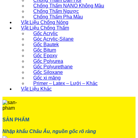
Chống Thấm Đàn Hồi
Chống Thấm NANO Không Màu
Chống Thấm Ngược
Chống Thấm Pha Màu
Vật Liệu Chống Nóng
Vật Liệu Chống Thấm
Gốc Acrylic
Góc Acrylic-Silane
Gốc Bautek
Gốc Bitum
Gốc Epoxy
Gốc Polyurea
Gốc Polyurethane
Gốc Siloxane
Gốc xi măng
Primer – Latex – Lưới – Khác
Vật Liệu Khác
SẢN PHẨM
Nhập khẩu Châu Âu, nguồn gốc rõ ràng