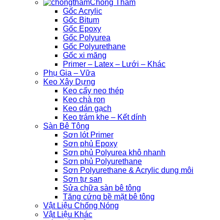
Chống Thấm
Gốc Acrylic
Gốc Bitum
Gốc Epoxy
Gốc Polyurea
Gốc Polyurethane
Gốc xi măng
Primer – Latex – Lưới – Khác
Phụ Gia – Vữa
Keo Xây Dựng
Keo cấy neo thép
Keo chà ron
Keo dán gạch
Keo trám khe – Kết dính
Sàn Bê Tông
Sơn lót Primer
Sơn phủ Epoxy
Sơn phủ Polyurea khô nhanh
Sơn phủ Polyurethane
Sơn Polyurethane & Acrylic dung môi
Sơn tự san
Sửa chữa sàn bê tông
Tăng cứng bề mặt bê tông
Vật Liệu Chống Nóng
Vật Liệu Khác