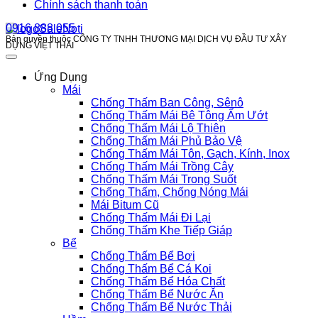
Chính sách thanh toán
0916 888 055
Bản quyền thuộc CÔNG TY TNHH THƯƠNG MẠI DỊCH VỤ ĐẦU TƯ XÂY
DỰNG VIỆT THÁI
Ứng Dụng
Mái
Chống Thấm Ban Công, Sênô
Chống Thấm Mái Bê Tông Ẩm Ướt
Chống Thấm Mái Lộ Thiên
Chống Thấm Mái Phủ Bảo Vệ
Chống Thấm Mái Tôn, Gạch, Kính, Inox
Chống Thấm Mái Trồng Cây
Chống Thấm Mái Trong Suốt
Chống Thấm, Chống Nóng Mái
Mái Bitum Cũ
Chống Thấm Mái Đi Lại
Chống Thấm Khe Tiếp Giáp
Bể
Chống Thấm Bể Bơi
Chống Thấm Bể Cá Koi
Chống Thấm Bể Hóa Chất
Chống Thấm Bể Nước Ăn
Chống Thấm Bể Nước Thải