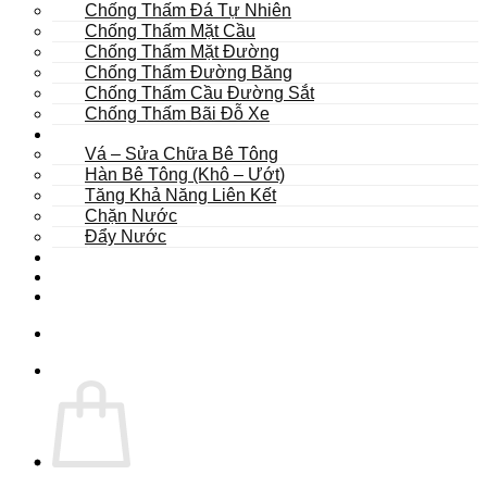
Chống Thấm Đá Tự Nhiên
Chống Thấm Mặt Cầu
Chống Thấm Mặt Đường
Chống Thấm Đường Băng
Chống Thấm Cầu Đường Sắt
Chống Thấm Bãi Đỗ Xe
Sửa Chữa
Vá – Sửa Chữa Bê Tông
Hàn Bê Tông (Khô – Ướt)
Tăng Khả Năng Liên Kết
Chặn Nước
Đẩy Nước
Dự Án
Dịch Vụ
Tư Vấn