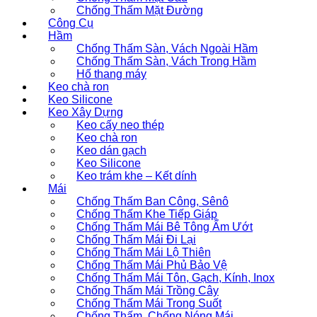
Chống Thấm Mặt Đường
Công Cụ
Hầm
Chống Thấm Sàn, Vách Ngoài Hầm
Chống Thấm Sàn, Vách Trong Hầm
Hố thang máy
Keo chà ron
Keo Silicone
Keo Xây Dựng
Keo cấy neo thép
Keo chà ron
Keo dán gạch
Keo Silicone
Keo trám khe – Kết dính
Mái
Chống Thấm Ban Công, Sênô
Chống Thấm Khe Tiếp Giáp
Chống Thấm Mái Bê Tông Ẩm Ướt
Chống Thấm Mái Đi Lại
Chống Thấm Mái Lộ Thiên
Chống Thấm Mái Phủ Bảo Vệ
Chống Thấm Mái Tôn, Gạch, Kính, Inox
Chống Thấm Mái Trồng Cây
Chống Thấm Mái Trong Suốt
Chống Thấm, Chống Nóng Mái