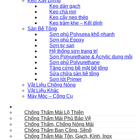
Keo Xây Dựng
Keo dán gạch
Keo chà ron
Keo cấy neo thép
Keo trám khe – Kết dính
Sàn Bê Tông
Sơn phủ Polyurea khô nhanh
Sơn phủ Epoxy
Sơn tự san
Hệ thống sơn trang trí
Sơn Polyurethane & Acrylic dung môi
Sơn phủ Polyurethane
Tăng cứng bề mặt bê tông
Sửa chữa sàn bê tông
Sơn lót Primer
Vật Liệu Chống Nóng
Vật Liệu Khác
Máy Móc – Công Cụ
Mái
Chống Thấm Mái Lộ Thiên
Chống Thấm Mái Phủ Bảo Vệ
Chống Thấm, Chống Nóng Mái
Chống Thấm Ban Công, Sênô
Chống Thấm Mái Tôn, Gạch, Kính, Inox