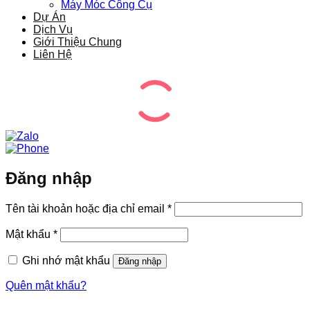
Máy Móc Công Cụ
Dự Án
Dịch Vụ
Giới Thiệu Chung
Liên Hệ
Đăng nhập
Bắt
Tên tài khoản hoặc địa chỉ email
*
buộc
Bắt
Mật khẩu
*
buộc
Ghi nhớ mật khẩu
Đăng nhập
Quên mật khẩu?