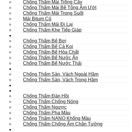
Chống Thấm Mái Trồng Cây
Chống Thấm Mái Bê Tông Ẩm Ướt
Chống Thấm Mái Trong Suốt
Mái Bitum Cũ
Chống Thấm Mái Đi Lại
Chống Thấm Khe Tiếp Giáp
Bể
Chống Thấm Bể Bơi
Chống Thấm Bể Cá Koi
Chống Thấm Bể Hóa Chất
Chống Thấm Bể Nước Ăn
Chống Thấm Bể Nước Thải
Hầm
Chống Thấm Sàn, Vách Ngoài Hầm
Chống Thấm Sàn, Vách Trong Hầm
TOILET
Tường
Chống Thấm Đàn Hồi
Chống Thấm Chống Nóng
Chống Thấm Ngược
Chống Thấm Pha Màu
Chống Thấm NANO Không Màu
Chống Thấm Chống Ẩm Chân Tường
Khác