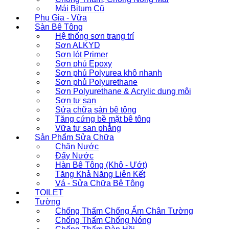
Mái Bitum Cũ
Phụ Gia - Vữa
Sàn Bê Tông
Hệ thống sơn trang trí
Sơn ALKYD
Sơn lót Primer
Sơn phủ Epoxy
Sơn phủ Polyurea khô nhanh
Sơn phủ Polyurethane
Sơn Polyurethane & Acrylic dung môi
Sơn tự san
Sửa chữa sàn bê tông
Tăng cứng bề mặt bê tông
Vữa tự san phẳng
Sản Phẩm Sửa Chữa
Chặn Nước
Đẩy Nước
Hàn Bê Tông (Khô - Ướt)
Tăng Khả Năng Liên Kết
Vá - Sửa Chữa Bê Tông
TOILET
Tường
Chống Thấm Chống Ẩm Chân Tường
Chống Thấm Chống Nóng