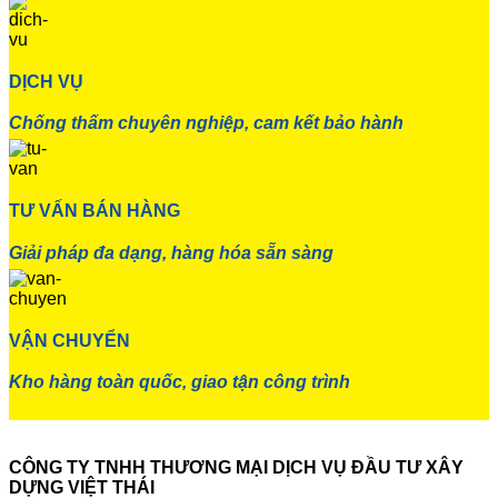
DỊCH VỤ
Chống thấm chuyên nghiệp, cam kết bảo hành
TƯ VẤN BÁN HÀNG
Giải pháp đa dạng, hàng hóa sẵn sàng
VẬN CHUYỂN
Kho hàng toàn quốc, giao tận công trình
CÔNG TY TNHH THƯƠNG MẠI DỊCH VỤ ĐẦU TƯ XÂY
DỰNG VIỆT THÁI