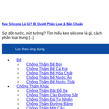
Keo Silicone Là Gì? Bí Quyết Phân Loại & Bắn Chuẩn
Sợ dột nước, nứt tường? Tìm hiểu keo silicone là gì, cách
phân loại trung [...]
Lọc theo ứng dụng
Bể
Chống Thấm Bể Bơi
Chống Thấm Bể Cá Koi
Chống Thấm Bể Hóa Chất
Chống Thấm Bể Nước Ăn
Chống Thấm Bể Nước Thải
Chống Thấm Khác
Chống Thấm Bãi Đỗ Xe
Chống Thấm Cầu Đường Sắt
Chống Thấm Đá Tự Nhiên
Chống Thấm Đường Băng
Chống Thấm Mặt Cầu