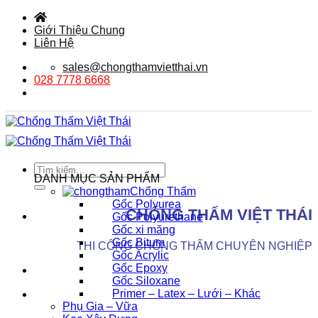
Bỏ
qua
Giới Thiệu Chung
nội
Liên Hệ
dung
sales@chongthamvietthai.vn
028 7778 6668
Tìm
DANH MỤC SẢN PHẨM
kiếm:
Chống Thấm
Gốc Polyurea
CHỐNG THẤM VIỆT THÁI
Gốc Polyurethane
Gốc xi măng
Gốc Bitum
THI CÔNG CHỐNG THẤM CHUYÊN NGHIỆP
Gốc Acrylic
Gốc Epoxy
Gốc Siloxane
Primer – Latex – Lưới – Khác
Phụ Gia – Vữa