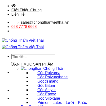
Bỏ
qua
Giới Thiệu Chung
nội
Liên Hệ
dung
sales@chongthamvietthai.vn
028 7778 6668
Tìm
kiếm:
DANH MỤC SẢN PHẨM
Chống Thấm
Gốc Polyurea
Gốc Polyurethane
Gốc xi măng
Gốc Bitum
Gốc Acrylic
Gốc Epoxy
Gốc Siloxane
Primer – Latex – Lưới – Khác