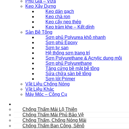
Phụ Gia – Vữa
Keo Xây Dựng
Keo dán gạch
Keo chà ron
Keo cấy neo thép
Keo trám khe – Kết dính
Sàn Bê Tông
Sơn phủ Polyurea khô nhanh
Sơn phủ Epoxy
Sơn tự san
Hệ thống sơn trang trí
Sơn Polyurethane & Acrylic dung môi
Sơn phủ Polyurethane
Tăng cứng bề mặt bê tông
Sửa chữa sàn bê tông
Sơn lót Primer
Vật Liệu Chống Nóng
Vật Liệu Khác
Máy Móc – Công Cụ
Mái
Chống Thấm Mái Lộ Thiên
Chống Thấm Mái Phủ Bảo Vệ
Chống Thấm, Chống Nóng Mái
Chống Thấm Ban Công, Sênô