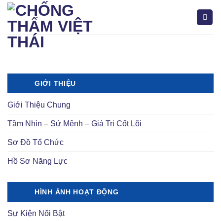
Bỏ
qua
nội
dung
Tìm
kiếm:
GIỚI THIỆU
Giới Thiệu Chung
Tầm Nhìn – Sứ Mệnh – Giá Trị Cốt Lõi
Sơ Đồ Tổ Chức
Hồ Sơ Năng Lực
HÌNH ẢNH HOẠT ĐỘNG
Sự Kiện Nổi Bật