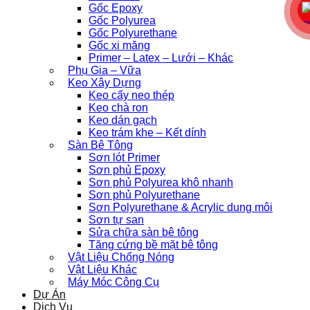
Gốc Epoxy
Gốc Polyurea
Gốc Polyurethane
Gốc xi măng
Primer – Latex – Lưới – Khác
Phụ Gia – Vữa
Keo Xây Dựng
Keo cấy neo thép
Keo chà ron
Keo dán gạch
Keo trám khe – Kết dính
Sàn Bê Tông
Sơn lót Primer
Sơn phủ Epoxy
Sơn phủ Polyurea khô nhanh
Sơn phủ Polyurethane
Sơn Polyurethane & Acrylic dung môi
Sơn tự san
Sửa chữa sàn bê tông
Tăng cứng bề mặt bê tông
Vật Liệu Chống Nóng
Vật Liệu Khác
Máy Móc Công Cụ
Dự Án
Dịch Vụ