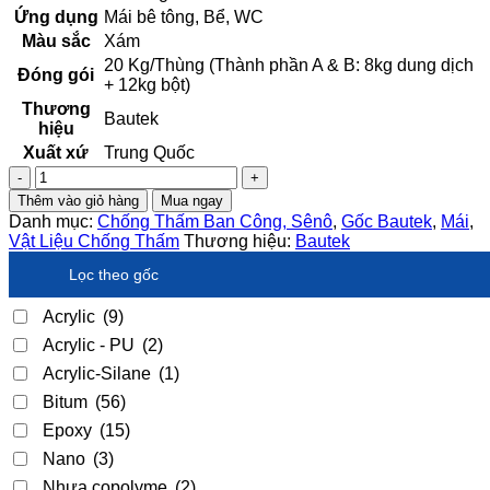
Ứng dụng
Mái bê tông, Bể, WC
Màu sắc
Xám
20 Kg/Thùng (Thành phần A & B: 8kg dung dịch
Đóng gói
+ 12kg bột)
Thương
Bautek
hiệu
Xuất xứ
Trung Quốc
Chống
thấm
Thêm vào giỏ hàng
Mua ngay
(Gốc
Danh mục:
Chống Thấm Ban Công, Sênô
,
Gốc Bautek
,
Mái
,
xi
Vật Liệu Chống Thấm
Thương hiệu:
Bautek
măng)
Bautek
Lọc theo gốc
C01
–
Acrylic
(9)
20Kg/Bộ
Acrylic - PU
(2)
số
lượng
Acrylic-Silane
(1)
Bitum
(56)
Epoxy
(15)
Nano
(3)
Nhựa copolyme
(2)