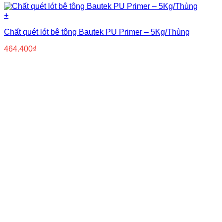
+
Chất quét lót bê tông Bautek PU Primer – 5Kg/Thùng
464.400
₫