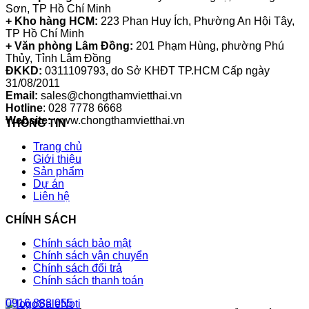
Sơn, TP Hồ Chí Minh
+ Kho hàng HCM:
223 Phan Huy Ích, Phường An Hội Tây,
TP Hồ Chí Minh
+ Văn phòng Lâm Đồng:
201 Phạm Hùng, phường Phú
Thủy, Tỉnh Lâm Đồng
ĐKKD:
0311109793
, do Sở KHĐT TP.HCM Cấp ngày
31/08/2011
Email:
sales@chongthamvietthai.vn
Hotline
: 028 7778 6668
Website:
www.chongthamvietthai.vn
THÔNG TIN
Trang chủ
Giới thiệu
Sản phẩm
Dự án
Liên hệ
CHÍNH SÁCH
Chính sách bảo mật
Chính sách vận chuyển
Chính sách đổi trả
Chính sách thanh toán
0916 888 055