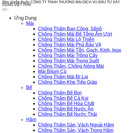
Bản quyền thuộc CÔNG TY TNHH THƯƠNG MẠI DỊCH VỤ ĐẦU TƯ XÂY
DỰNG VIỆT THÁI
Ứng Dụng
Mái
Chống Thấm Ban Công, Sênô
Chống Thấm Mái Bê Tông Ẩm Ướt
Chống Thấm Mái Lộ Thiên
Chống Thấm Mái Phủ Bảo Vệ
Chống Thấm Mái Tôn, Gạch, Kính, Inox
Chống Thấm Mái Trồng Cây
Chống Thấm Mái Trong Suốt
Chống Thấm, Chống Nóng Mái
Mái Bitum Cũ
Chống Thấm Mái Đi Lại
Chống Thấm Khe Tiếp Giáp
Bể
Chống Thấm Bể Bơi
Chống Thấm Bể Cá Koi
Chống Thấm Bể Hóa Chất
Chống Thấm Bể Nước Ăn
Chống Thấm Bể Nước Thải
Hầm
Chống Thấm Sàn, Vách Ngoài Hầm
Chống Thấm Sàn, Vách Trong Hầm