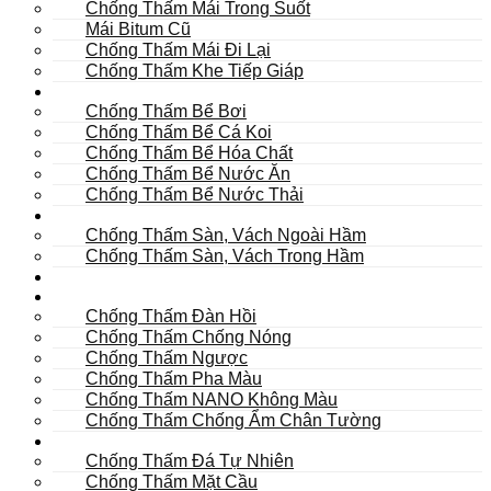
Chống Thấm Mái Trong Suốt
Mái Bitum Cũ
Chống Thấm Mái Đi Lại
Chống Thấm Khe Tiếp Giáp
Bể
Chống Thấm Bể Bơi
Chống Thấm Bể Cá Koi
Chống Thấm Bể Hóa Chất
Chống Thấm Bể Nước Ăn
Chống Thấm Bể Nước Thải
Hầm
Chống Thấm Sàn, Vách Ngoài Hầm
Chống Thấm Sàn, Vách Trong Hầm
TOILET
Tường
Chống Thấm Đàn Hồi
Chống Thấm Chống Nóng
Chống Thấm Ngược
Chống Thấm Pha Màu
Chống Thấm NANO Không Màu
Chống Thấm Chống Ẩm Chân Tường
Khác
Chống Thấm Đá Tự Nhiên
Chống Thấm Mặt Cầu