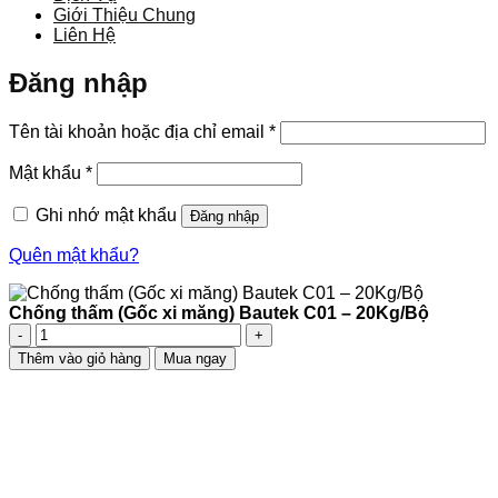
Giới Thiệu Chung
Liên Hệ
Đăng nhập
Bắt
Tên tài khoản hoặc địa chỉ email
*
buộc
Bắt
Mật khẩu
*
buộc
Ghi nhớ mật khẩu
Đăng nhập
Quên mật khẩu?
Chống thấm (Gốc xi măng) Bautek C01 – 20Kg/Bộ
Chống
thấm
Thêm vào giỏ hàng
Mua ngay
(Gốc
xi
măng)
Bautek
C01
–
20Kg/Bộ