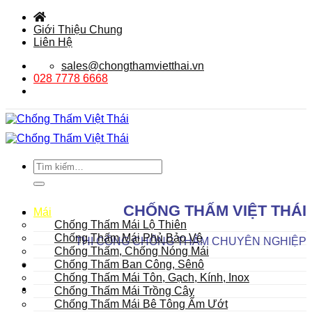
Bỏ
qua
Giới Thiệu Chung
nội
Liên Hệ
dung
sales@chongthamvietthai.vn
028 7778 6668
Tìm
kiếm:
DANH MỤC SẢN PHẨM
CHỐNG THẤM VIỆT THÁI
Mái
Chống Thấm Mái Lộ Thiên
Chống Thấm Mái Phủ Bảo Vệ
THI CÔNG CHỐNG THẤM CHUYÊN NGHIỆP
Chống Thấm, Chống Nóng Mái
Chống Thấm Ban Công, Sênô
Chống Thấm Mái Tôn, Gạch, Kính, Inox
Chống Thấm Mái Trồng Cây
Chống Thấm Mái Bê Tông Ẩm Ướt