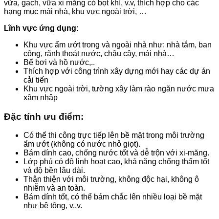
vữa, gạch, vữa xi măng có bọt khí, v.v, thích hợp cho các
hạng mục mái nhà, khu vực ngoài trời, …
Lĩnh vực ứng dụng:
Khu vực ẩm ướt trong và ngoài nhà như: nhà tắm, ban
công, rãnh thoát nước, chậu cây, mái nhà…
Bể bơi và hồ nước,..
Thích hợp với công trình xây dựng mới hay các dự án
cải tiến
Khu vực ngoài trời, tường xây làm rào ngăn nước mưa
xâm nhập
Đặc tính ưu điểm:
Có thể thi công trực tiếp lên bề mặt trong môi trường
ẩm ướt (không có nước nhỏ giọt).
Bám dính cao, chống nước tốt và dễ trộn với xi-măng.
Lớp phủ có độ linh hoạt cao, khả năng chống thấm tốt
và độ bền lâu dài.
Thân thiện với môi trường, không độc hại, không ô
nhiễm và an toàn.
Bám dính tốt, có thể bám chắc lên nhiều loại bề mặt
như bê tông, v..v.