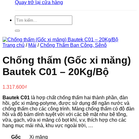
Quay trở lại cửa hàng
Tìm
kiếm:
Trang chủ
/
Mái
/
Chống Thấm Ban Công, Sênô
Chống thấm (Gốc xi măng)
Bautek C01 – 20Kg/Bộ
1.317.600
₫
Bautek C01
là hợp chất chống thấm hai thành phần, đàn
hồi, gốc xi măng-polyme, được sử dụng để ngăn nước và
chống thấm cho các công trình. Màng chống thấm có độ đàn
hồi và độ bám dính tuyệt vời với các bề mặt như bê tông,
vữa, gạch, vữa xi măng có bọt khí, v.v, thích hợp cho các
hạng mục mái nhà, khu vực ngoài trời, …
Gốc
Xi măng