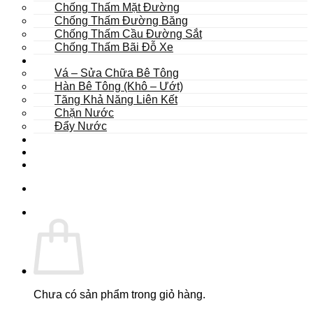
Chống Thấm Mặt Đường
Chống Thấm Đường Băng
Chống Thấm Cầu Đường Sắt
Chống Thấm Bãi Đỗ Xe
Sửa Chữa
Vá – Sửa Chữa Bê Tông
Hàn Bê Tông (Khô – Ướt)
Tăng Khả Năng Liên Kết
Chặn Nước
Đẩy Nước
Dự Án
Dịch Vụ
Tư Vấn
Chưa có sản phẩm trong giỏ hàng.