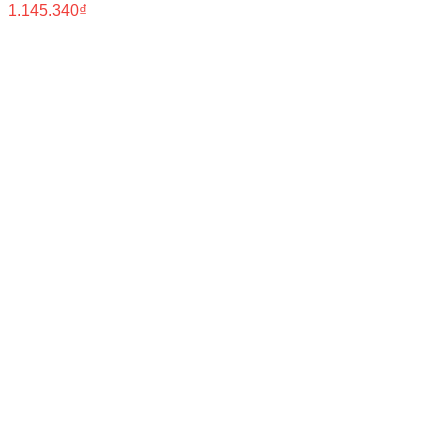
1.145.340
₫