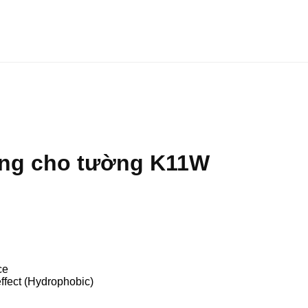
ùng cho tường K11W
ce
 effect (Hydrophobic)