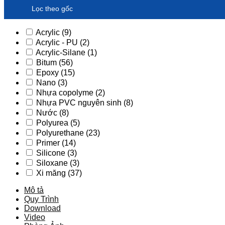
măng
Lọc theo gốc
dùng
cho
Acrylic
(9)
tường
Acrylic - PU
(2)
K11W
Acrylic-Silane
(1)
số
lượng
Bitum
(56)
Epoxy
(15)
Nano
(3)
Nhựa copolyme
(2)
Nhựa PVC nguyên sinh
(8)
Nước
(8)
Polyurea
(5)
Polyurethane
(23)
Primer
(14)
Silicone
(3)
Siloxane
(3)
Xi măng
(37)
Mô tả
Quy Trình
Download
Video