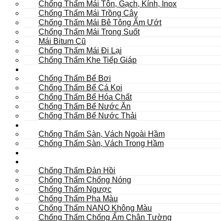
Chống Thấm Mái Tôn, Gạch, Kính, Inox
Chống Thấm Mái Trồng Cây
Chống Thấm Mái Bê Tông Ẩm Ướt
Chống Thấm Mái Trong Suốt
Mái Bitum Cũ
Chống Thấm Mái Đi Lại
Chống Thấm Khe Tiếp Giáp
Bể
Chống Thấm Bể Bơi
Chống Thấm Bể Cá Koi
Chống Thấm Bể Hóa Chất
Chống Thấm Bể Nước Ăn
Chống Thấm Bể Nước Thải
Hầm
Chống Thấm Sàn, Vách Ngoài Hầm
Chống Thấm Sàn, Vách Trong Hầm
TOILET
Tường
Chống Thấm Đàn Hồi
Chống Thấm Chống Nóng
Chống Thấm Ngược
Chống Thấm Pha Màu
Chống Thấm NANO Không Màu
Chống Thấm Chống Ẩm Chân Tường