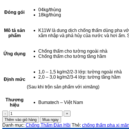
04kg/thùng
Đóng gói
18kg/thùng
Mô tả sản
K11W là dung dịch chống thấm dùng pha với xim
phẩm
xâm nhập và phá hủy của nước và hơi ẩm. 
Chống thấm cho tường ngoài nhà
Ứng dụng
Chống thấm cho tường tầng hầm
1,0 – 1,5 kg/m2/2-3 lớp: tường ngoài nhà
2,0 – 3,0 kg/m2/3-4 lớp: tường tầng hầm
Định mức
(Sau khi trộn sản phẩm với ximăng)
Thương
Bumatech – Việt Nam
hiệu
Chống
thấm
Thêm vào giỏ hàng
Mua ngay
pha
Danh mục:
Chống Thấm Đàn Hồi
Thẻ:
chống thấm pha xi mă
xi