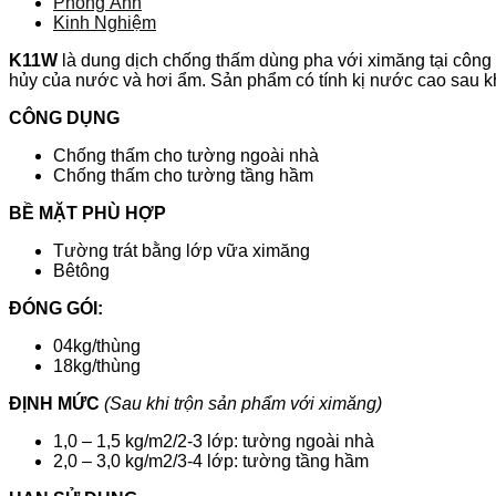
Phòng Ảnh
Kinh Nghiệm
K11W
là dung dịch chống thấm dùng pha với ximăng tại công tru
hủy của nước và hơi ẩm. Sản phẩm có tính kị nước cao sau k
CÔNG DỤNG
Chống thấm cho tường ngoài nhà
Chống thấm cho tường tầng hầm
BỀ MẶT PHÙ HỢP
Tường trát bằng lớp vữa ximăng
Bêtông
ĐÓNG GÓI:
04kg/thùng
18kg/thùng
ĐỊNH MỨC
(Sau khi trộn sản phẩm với ximăng)
1,0 – 1,5 kg/m2/2-3 lớp: tường ngoài nhà
2,0 – 3,0 kg/m2/3-4 lớp: tường tầng hầm