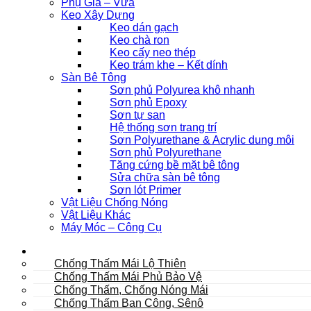
Phụ Gia – Vữa
Keo Xây Dựng
Keo dán gạch
Keo chà ron
Keo cấy neo thép
Keo trám khe – Kết dính
Sàn Bê Tông
Sơn phủ Polyurea khô nhanh
Sơn phủ Epoxy
Sơn tự san
Hệ thống sơn trang trí
Sơn Polyurethane & Acrylic dung môi
Sơn phủ Polyurethane
Tăng cứng bề mặt bê tông
Sửa chữa sàn bê tông
Sơn lót Primer
Vật Liệu Chống Nóng
Vật Liệu Khác
Máy Móc – Công Cụ
Mái
Chống Thấm Mái Lộ Thiên
Chống Thấm Mái Phủ Bảo Vệ
Chống Thấm, Chống Nóng Mái
Chống Thấm Ban Công, Sênô