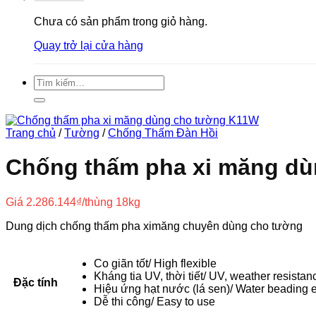
Chưa có sản phẩm trong giỏ hàng.
Quay trở lại cửa hàng
Tìm
kiếm:
Trang chủ
/
Tường
/
Chống Thấm Đàn Hồi
Chống thấm pha xi măng d
Giá
2.286.144
₫
/thùng 18kg
Dung dịch chống thấm pha ximăng chuyên dùng cho tường
Co giãn tốt/ High flexible
Kháng tia UV, thời tiết/ UV, weather resistan
Đặc tính
Hiệu ứng hạt nước (lá sen)/ Water beading
Dễ thi công/ Easy to use