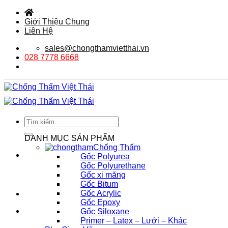
Bỏ
qua
Giới Thiệu Chung
nội
Liên Hệ
dung
sales@chongthamvietthai.vn
028 7778 6668
Tìm
kiếm:
DANH MỤC SẢN PHẨM
Chống Thấm
Gốc Polyurea
Gốc Polyurethane
Gốc xi măng
Gốc Bitum
Gốc Acrylic
Gốc Epoxy
Gốc Siloxane
Primer – Latex – Lưới – Khác