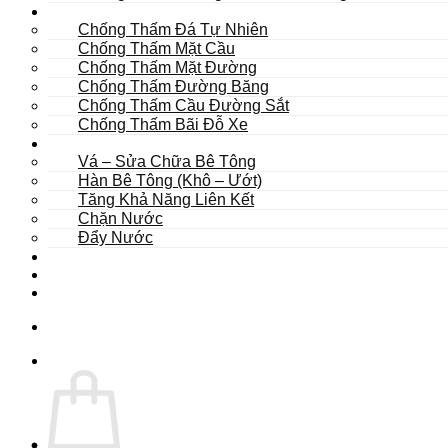
Khác
Chống Thấm Đá Tự Nhiên
Chống Thấm Mặt Cầu
Chống Thấm Mặt Đường
Chống Thấm Đường Băng
Chống Thấm Cầu Đường Sắt
Chống Thấm Bãi Đỗ Xe
Sửa Chữa
Vá – Sửa Chữa Bê Tông
Hàn Bê Tông (Khô – Ướt)
Tăng Khả Năng Liên Kết
Chặn Nước
Đẩy Nước
Dự Án
Dịch Vụ
Tư Vấn